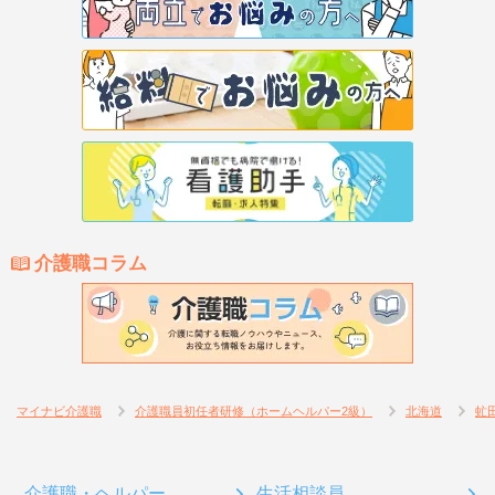
介護職コラム
マイナビ介護職
介護職員初任者研修（ホームヘルパー2級）
北海道
虻
介護職・ヘルパー
生活相談員