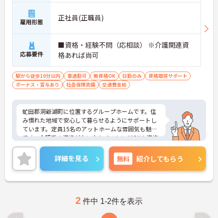
正社員(正職員)
雇用形態
■資格・経験不問（応相談） ※介護関連資
応募要件
格あれば尚可
駅から徒歩10分以内
車通勤可
無資格OK
日勤のみ
資格取得サポート
ボーナス・賞与あり
社会保険完備
交通費支給
虻田郡洞爺湖町に位置するグループホームです。住
み慣れた地域で安心して暮らせるようにサポートし
ています。定員15名のアットホームな雰囲気も魅力
です。介護系の資格がない方もチャレンジOK！資格
取得補助制度もあります♪日勤のみのご勤務ですの
で、生活リズムを整えやすく無理なくご勤務いただ
詳細を見る
無料
紹介してもらう
けます。ご興味のある方には、面接対策ポイントな
ど、さらに詳細をお話しいたしますのでお気軽にご
相談ください！
2
件中 1-2件を表示