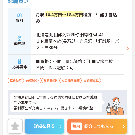
託職員＞
月収
18.4万円～18.4万円
程度 ※諸手当込
給料
み
北海道 虻田郡洞爺湖町 洞爺町54-41
ＪＲ室蘭本線(長万部－岩見沢)「洞爺駅」バ
勤務地
ス・車30分
■資格：不問 ※無資格：可 ■実務経験：
応募要件
不問 ※未経験：可
車通勤可
未経験OK
無資格OK
社会保険完備
交通費支給
北海道虻田郡に位置する病院の病棟における看護助
手の募集です。
福利厚生が充実しています。働きやすい環境が整っ
ており、安心して長くご勤務いただけます。患者様
に寄り添って、その方に合わせた介護・ケアを行っ
ていただける方を募集しています。
詳細を見る
無料
紹介してもらう
ご興味のある方には、面接対策ポイントなど、さら
に詳細をご案内しますのでお気軽にご相談くださ