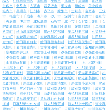
稲区
札幌市清田区
函館市
小樽市
旭川市
室蘭市
釧路市
帯広市
北見市
夕張市
岩見沢市
網走市
留萌市
苫小牧市
稚内市
美唄市
江別市
赤平市
紋別市
士別市
名寄市
三笠
市
根室市
千歳市
滝川市
砂川市
深川市
富良野市
登別市
恵庭市
伊達市
北広島市
石狩市
北斗市
石狩郡当別町
石
狩郡新篠津村
松前郡松前町
亀田郡七飯町
茅部郡森町
二海郡
八雲町
檜山郡厚沢部町
爾志郡乙部町
奥尻郡奥尻町
久遠郡せ
たな町
寿都郡寿都町
寿都郡黒松内町
磯谷郡蘭越町
虻田郡ニ
セコ町
虻田郡真狩村
虻田郡留寿都村
虻田郡喜茂別町
虻田郡
京極町
岩内郡岩内町
古宇郡泊村
余市郡余市町
空知郡南幌町
空知郡奈井江町
空知郡上砂川町
夕張郡由仁町
夕張郡長沼町
夕張郡栗山町
樺戸郡月形町
樺戸郡浦臼町
樺戸郡新十津川町
雨竜郡雨竜町
上川郡鷹栖町
上川郡東神楽町
上川郡愛別町
上川郡上川町
上川郡東川町
上川郡美瑛町
中川郡美深町
中川
郡音威子府村
雨竜郡幌加内町
増毛郡増毛町
天塩郡豊富町
礼
文郡礼文町
利尻郡利尻富士町
天塩郡幌延町
網走郡美幌町
網
走郡津別町
斜里郡斜里町
斜里郡清里町
斜里郡小清水町
常呂
郡置戸町
常呂郡佐呂間町
紋別郡遠軽町
紋別郡湧別町
紋別郡
西興部村
網走郡大空町
白老郡白老町
勇払郡厚真町
虻田郡洞
爺湖町
勇払郡安平町
勇払郡むかわ町
沙流郡日高町
浦河郡浦
河町
日高郡新ひだか町
河東郡音更町
河東郡上士幌町
河東郡
鹿追町
上川郡新得町
上川郡清水町
広尾郡大樹町
中川郡幕別