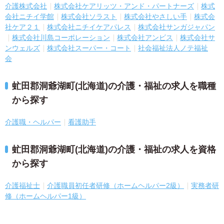
介護株式会社
株式会社ケアリッツ・アンド・パートナーズ
株式
会社ニチイ学館
株式会社ソラスト
株式会社やさしい手
株式会
社ケア２１
株式会社ニチイケアパレス
株式会社サンガジャパン
株式会社川島コーポレーション
株式会社アンビス
株式会社サ
ンウェルズ
株式会社スーパー・コート
社会福祉法人ノテ福祉
会
虻田郡洞爺湖町(北海道)の介護・福祉の求人を職種
から探す
介護職・ヘルパー
看護助手
虻田郡洞爺湖町(北海道)の介護・福祉の求人を資格
から探す
介護福祉士
介護職員初任者研修（ホームヘルパー2級）
実務者研
修（ホームヘルパー1級）