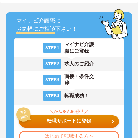
マイナビ介護職に
お気軽にご相談
下さい！
マイナビ介護
1
STEP
職にご登録
2
求人のご紹介
STEP
面接・条件交
3
STEP
渉
4
転職成功！
STEP
転職サポートに登録
はじめて転職する方へ