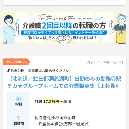
い！
グループホーム
更新日：2024年11月30日
名称非公開 ※詳細はお問合せください
【北海道／虻田郡洞爺湖町】日勤のみの勤務◎駅
チカ★グループホームでの介護職募集《正社員》
月収
17.8万円
～程度
給料
北海道 虻田郡洞爺湖町
勤務地
ＪＲ室蘭本線(長万部－岩見沢)