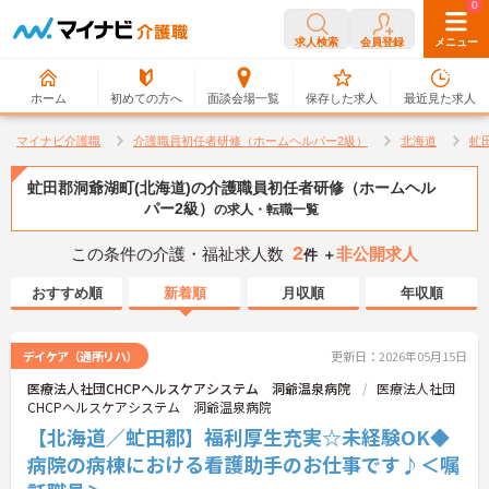
0
0
求人検索
会員登録
メニュー
ホーム
初めての方へ
面談会場一覧
保存した求人
最近見た求人
マイナビ介護職
介護職員初任者研修（ホームヘルパー2級）
北海道
虻
虻田郡洞爺湖町(北海道)の介護職員初任者研修（ホームヘル
パー2級）
の求人・転職一覧
2
この条件の介護・福祉求人数
非公開求人
件 ＋
おすすめ順
新着順
月収順
年収順
デイケア（通所リハ）
更新日：2026年05月15日
医療法人社団CHCPヘルスケアシステム 洞爺温泉病院
医療法人社団
CHCPヘルスケアシステム 洞爺温泉病院
【北海道／虻田郡】福利厚生充実☆未経験OK◆
病院の病棟における看護助手のお仕事です♪＜嘱