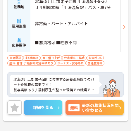
北海道 川上郡弟子屈町 川湯温泉4-8-30
勤務地
ＪＲ釧網本線「川湯温泉駅」バス・車7分
非常勤・パート・アルバイト
雇用形態
■無資格可 ■経験不問
応募要件
車通勤可
未経験OK
寮・借り上げ
住宅手当・補助
無資格OK
産休･育休･介護休暇取得実績あり
ボーナス・賞与あり
交通費支給
北海道川上郡弟子屈町に位置する療養型病院でのパ
ート介護職の募集です！
賞与実績あり♪福利厚生が整った環境での就業で
す！
ご興味ある方には、面接対策ポイントなど、さらに
最新の募集状況を問
詳細をお話しいたしますのでお気軽にご相談くださ
詳細を見る
無料
い合わせる
い。