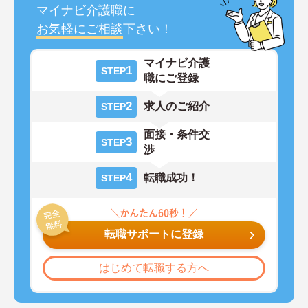
マイナビ介護職に
お気軽にご相談
下さい！
マイナビ介護
1
STEP
職にご登録
2
求人のご紹介
STEP
面接・条件交
3
STEP
渉
4
転職成功！
STEP
転職サポートに登録
はじめて転職する方へ