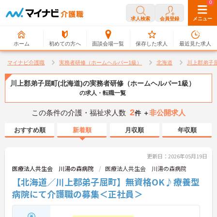
0
0
求人検索
会員登録
メニュー
ホーム
初めての方へ
面談会場一覧
保存した求人
最近見た求人
マイナビ介護職
実務者研修（ホームヘルパー1級）
北海道
川上郡弟子
川上郡弟子屈町(北海道)の実務者研修（ホームヘルパー1級）
の求人・転職一覧
2
この条件の介護・福祉求人数
非公開求人
件 ＋
おすすめ順
新着順
月収順
年収順
更新日：2026年05月19日
医療法人共生会 川湯の森病院
医療法人共生会 川湯の森病院
【北海道／川上郡弟子屈町】無資格OK♪療養型
病院にて介護職の募集＜正社員＞