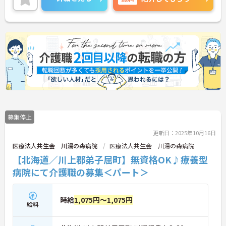
募集停止
更新日：2025年10月16日
医療法人共生会 川湯の森病院
医療法人共生会 川湯の森病院
【北海道／川上郡弟子屈町】無資格OK♪療養型
病院にて介護職の募集＜パート＞
時給
1,075円～1,075円
給料