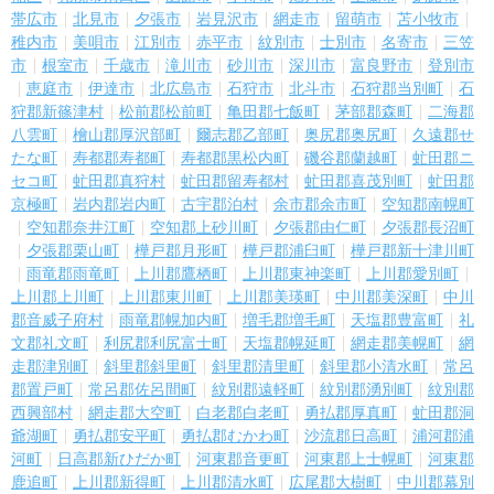
帯広市
北見市
夕張市
岩見沢市
網走市
留萌市
苫小牧市
稚内市
美唄市
江別市
赤平市
紋別市
士別市
名寄市
三笠
市
根室市
千歳市
滝川市
砂川市
深川市
富良野市
登別市
恵庭市
伊達市
北広島市
石狩市
北斗市
石狩郡当別町
石
狩郡新篠津村
松前郡松前町
亀田郡七飯町
茅部郡森町
二海郡
八雲町
檜山郡厚沢部町
爾志郡乙部町
奥尻郡奥尻町
久遠郡せ
たな町
寿都郡寿都町
寿都郡黒松内町
磯谷郡蘭越町
虻田郡ニ
セコ町
虻田郡真狩村
虻田郡留寿都村
虻田郡喜茂別町
虻田郡
京極町
岩内郡岩内町
古宇郡泊村
余市郡余市町
空知郡南幌町
空知郡奈井江町
空知郡上砂川町
夕張郡由仁町
夕張郡長沼町
夕張郡栗山町
樺戸郡月形町
樺戸郡浦臼町
樺戸郡新十津川町
雨竜郡雨竜町
上川郡鷹栖町
上川郡東神楽町
上川郡愛別町
上川郡上川町
上川郡東川町
上川郡美瑛町
中川郡美深町
中川
郡音威子府村
雨竜郡幌加内町
増毛郡増毛町
天塩郡豊富町
礼
文郡礼文町
利尻郡利尻富士町
天塩郡幌延町
網走郡美幌町
網
走郡津別町
斜里郡斜里町
斜里郡清里町
斜里郡小清水町
常呂
郡置戸町
常呂郡佐呂間町
紋別郡遠軽町
紋別郡湧別町
紋別郡
西興部村
網走郡大空町
白老郡白老町
勇払郡厚真町
虻田郡洞
爺湖町
勇払郡安平町
勇払郡むかわ町
沙流郡日高町
浦河郡浦
河町
日高郡新ひだか町
河東郡音更町
河東郡上士幌町
河東郡
鹿追町
上川郡新得町
上川郡清水町
広尾郡大樹町
中川郡幕別