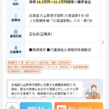
月収
16.2万円～21.1万円
程度※諸手当込
給料
北海道 川上郡弟子屈町 川湯温泉4-8-30
勤務地
ＪＲ釧網本線「川湯温泉駅」バス・車7分
正社員(正職員)
雇用形態
■無資格可 ■介護福祉士資格所持者歓迎
応募要件
車通勤可
寮・借り上げ
住宅手当・補助
無資格OK
産休･育休･介護休暇取得実績あり
ボーナス・賞与あり
社会保険完備
交通費支給
退職金制度あり
北海道川上郡弟子屈町に位置する療養型病院です。
昇給・賞与の実績もあるので頑張りがしっかりと評
価される環境です。無資格の方も応募可能です！ご
興味をお持ちの方はお気軽にお問い合わせくださ
い。
詳細を見る
無料
紹介してもらう