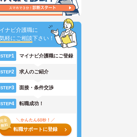
イナビ介護職に
気軽にご相談
下さい！
1
マイナビ介護職にご登録
STEP
2
求人のご紹介
STEP
3
面接・条件交渉
STEP
4
転職成功！
STEP
転職サポートに登録