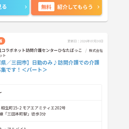
見る
無料
紹介してもらう
護
更新日：2026年07月30日
社コラボネット訪問介護センターひなたぼっこ
株式会社
ット
庫県／三田市】日勤のみ♪訪問介護での介護
募集です！＜パート＞
～
 相生町15-2 モアエアミティエ202号
線「三田本町駅」徒歩3分