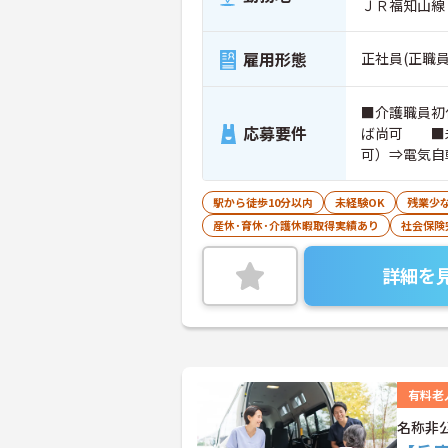
ＪＲ福知山線
雇用形態
正社員(正職員
■介護職員初
応募要件
ば尚可 ■
可）⇒電気自
駅から徒歩10分以内
未経験OK
残業少
産休･育休･介護休暇取得実績あり
社会保険
詳細を
有料老
名称非