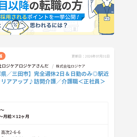
護
更新日：2026年07月31日
社ロジケアロジケアさんだ
株式会社ロジケア
庫県／三田市】完全週休2日＆日勤のみ◎駅近
ャリアアップ♪訪問介護／介護職＜正社員＞
～
～月給×12ヶ月
高次2-6-6