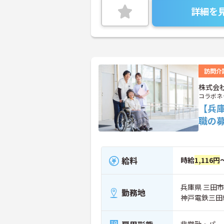
詳細を
訪問介
株式会
コラボネ
【兵
職の
給料
時給
1,116円
兵庫県 三田市
勤務地
神戸電鉄三田