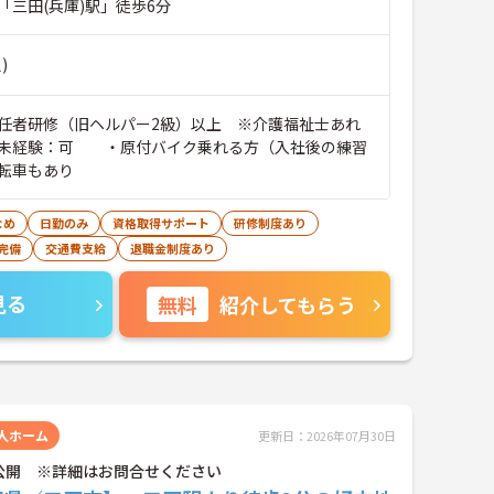
「三田(兵庫)駅」徒歩6分
)
任者研修（旧ヘルパー2級）以上 ※介護福祉士あれ
未経験：可 ・原付バイク乗れる方（入社後の練習
転車もあり
なめ
日勤のみ
資格取得サポート
研修制度あり
完備
交通費支給
退職金制度あり
見る
無料
紹介してもらう
人ホーム
更新日：2026年07月30日
公開 ※詳細はお問合せください