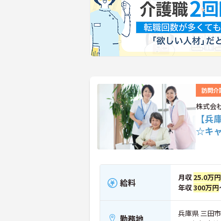
訪問介
株式会
【兵
☆キ
月収
25.0万円
給料
年収
300万円
兵庫県 三田市 
勤務地