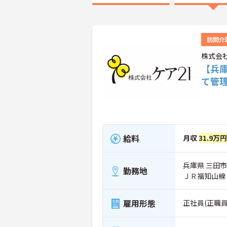
訪問介
株式会社
【兵庫
て管
給料
月収
31.9万
兵庫県 三田市 
勤務地
ＪＲ福知山線
雇用形態
正社員(正職員