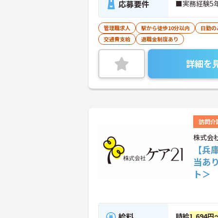
応募要件
■実務経験5
管理職求人
駅から徒歩10分以内
日勤の
交通費支給
退職金制度あり
詳細を
訪問介
株式会社
【兵
当あ
ト＞
給料
時給
1,694円