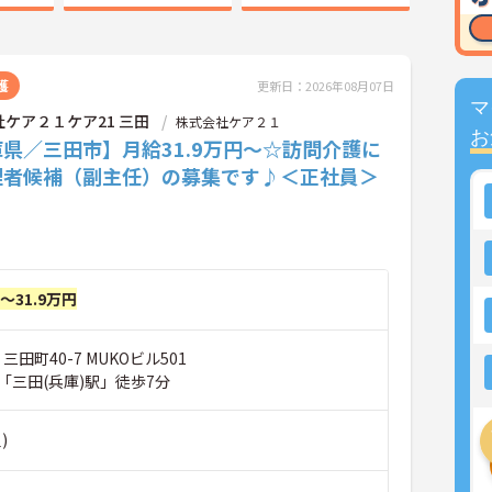
護
更新日：2026年08月07日
マ
ケア２１ケア21 三田
株式会社ケア２１
お
県／三田市】月給31.9万円～☆訪問介護に
理者候補（副主任）の募集です♪＜正社員＞
円～31.9万円
三田町40-7 MUKOビル501
「三田(兵庫)駅」徒歩7分
)