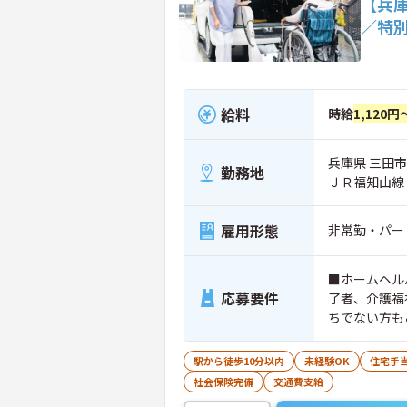
【兵
／特
給料
時給
1,120円
兵庫県 三田市
勤務地
ＪＲ福知山線
雇用形態
非常勤・パー
■ホームヘル
応募要件
了者、介護福
ちでない方も
駅から徒歩10分以内
未経験OK
住宅手
社会保険完備
交通費支給