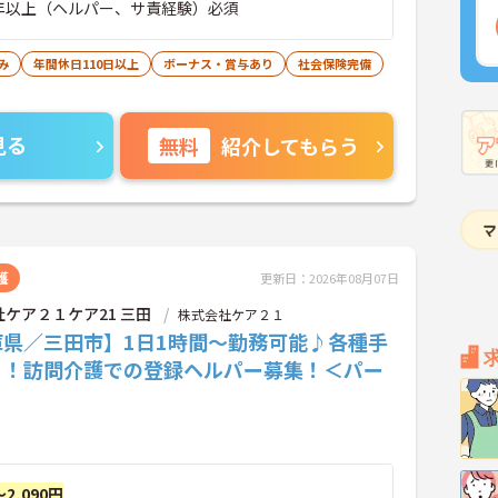
年以上（ヘルパー、サ責経験）必須
み
年間休日110日以上
ボーナス・賞与あり
社会保険完備
見る
無料
紹介してもらう
護
更新日：2026年08月07日
ケア２１ケア21 三田
株式会社ケア２１
庫県／三田市】1日1時間～勤務可能♪各種手
り！訪問介護での登録ヘルパー募集！＜パー
～2,090円