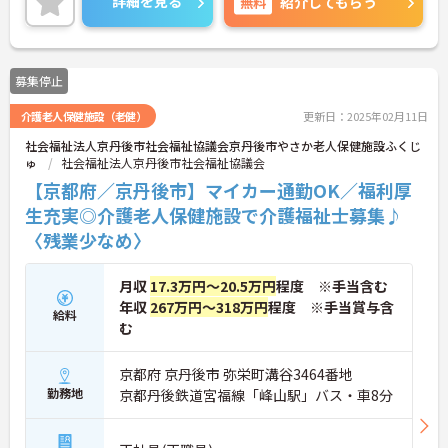
詳細を見る
無料
紹介してもらう
ご興味のある方には、面接対策ポイントなど、さら
に詳細をお話しいたしますのでお気軽にご相談くだ
さい！
募集停止
介護老人保健施設（老健）
更新日：2025年02月11日
社会福祉法人京丹後市社会福祉協議会京丹後市やさか老人保健施設ふくじ
ゅ
社会福祉法人京丹後市社会福祉協議会
【京都府／京丹後市】マイカー通勤OK／福利厚
生充実◎介護老人保健施設で介護福祉士募集♪
〈残業少なめ〉
月収
17.3万円～20.5万円
程度 ※手当含む
年収
267万円～318万円
程度 ※手当賞与含
給料
む
京都府 京丹後市 弥栄町溝谷3464番地
勤務地
京都丹後鉄道宮福線「峰山駅」バス・車8分