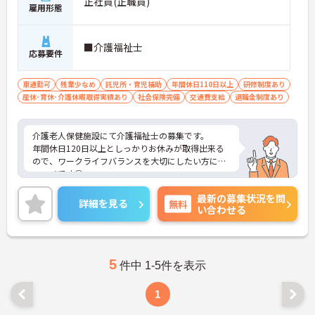
正社員(正職員)
雇用形態
■介護福祉士
応募要件
車通勤可
残業少なめ
託児所・育児補助
年間休日110日以上
研修制度あり
産休･育休･介護休暇取得実績あり
社会保険完備
交通費支給
退職金制度あり
介護老人保健施設にて介護福祉士の募集です。
年間休日120日以上としっかりお休みが取得出来る
ので、ワークライフバランスを大切にしたい方にオ
ススメです◎
残業少なめなので出勤日でもプライベートの時間を
最新の募集状況を問
確保して頂けますよ★
詳細を見る
無料
い合わせる
また福利厚生も充実！ご自身のライフステージに合
わせて働きやすい環境が整っています。
ご興味ある方には、面接対策ポイントなど、さらに
詳細をお話しいたしますのでお気軽にご相談くださ
い。
5
件中 1-5件を表示
1