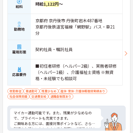
時給
1,122円
～
給料
京都府 京丹後市 丹後町岩木487番地
京都丹後鉄道宮福線「網野駅」バス・車21
勤務地
分
契約社員・嘱託社員
雇用形態
■初任者研修（ヘルパー2級）、実務者研修
（ヘルパー1級）、介護福祉士資格 ※無資
応募要件
格・未経験でも相談可
夜勤専従
車通勤可
残業少なめ
産休･育休･介護休暇取得実績あり
社会保険完備
交通費支給
退職金制度あり
マイカー通勤可能です。また、残業が少なめなの
で、プライベートも充実できます。
ご興味ある方には、面接対策ポイントなど、さらに
詳細をお話しいたしますのでお気軽にご相談くださ