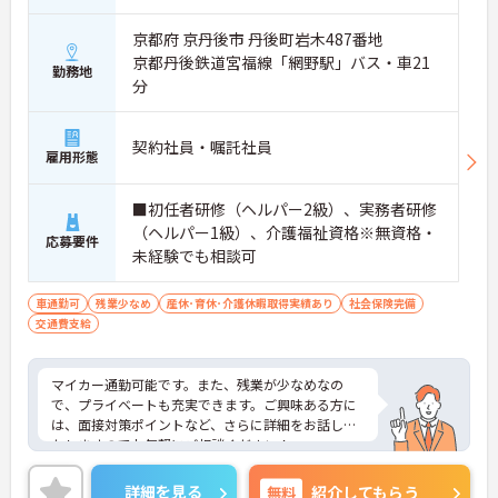
京都府 京丹後市 丹後町岩木487番地
京都丹後鉄道宮福線「網野駅」バス・車21
勤務地
分
契約社員・嘱託社員
雇用形態
■初任者研修（ヘルパー2級）、実務者研修
（ヘルパー1級）、介護福祉資格※無資格・
応募要件
未経験でも相談可
車通勤可
残業少なめ
産休･育休･介護休暇取得実績あり
社会保険完備
交通費支給
マイカー通勤可能です。また、残業が少なめなの
で、プライベートも充実できます。ご興味ある方に
は、面接対策ポイントなど、さらに詳細をお話しい
たしますのでお気軽にご相談ください！
詳細を見る
無料
紹介してもらう