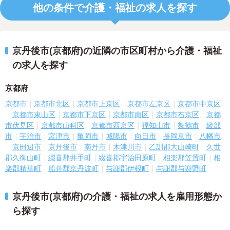
他の条件で介護・福祉の求人を探す
京丹後市(京都府)の近隣の市区町村から介護・福祉
の求人を探す
京都府
京都市
京都市北区
京都市上京区
京都市左京区
京都市中京区
京都市東山区
京都市下京区
京都市南区
京都市右京区
京都
市伏見区
京都市山科区
京都市西京区
福知山市
舞鶴市
綾部
市
宇治市
宮津市
亀岡市
城陽市
向日市
長岡京市
八幡市
京田辺市
京丹後市
南丹市
木津川市
乙訓郡大山崎町
久世
郡久御山町
綴喜郡井手町
綴喜郡宇治田原町
相楽郡笠置町
相
楽郡精華町
船井郡京丹波町
与謝郡伊根町
与謝郡与謝野町
京丹後市(京都府)の介護・福祉の求人を雇用形態か
ら探す