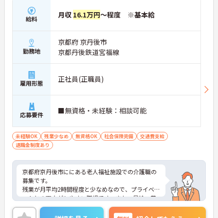
月収
16.1万円
～程度 ※基本給
給料
京都府 京丹後市
勤務地
京都丹後鉄道宮福線
正社員(正職員)
雇用形態
■無資格・未経験：相談可能
応募要件
未経験OK
残業少なめ
無資格OK
社会保険完備
交通費支給
退職金制度あり
京都府京丹後市ににある老人福祉施設での介護職の
募集です。
残業が月平均2時間程度と少なめなので、プライベ
ートとの両立がしやすい職場です。また、昇給・賞
与制度があるので、頑張りがきちんと評価されま
す。