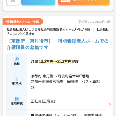
特別養護老人ホーム（特養）
更新日：2025年03月14日
社会福祉法人はしうど福祉会特別養護老人ホームいちがお園
社会福祉
法人はしうど福祉会
【京都府／京丹後市】 特別養護老人ホームでの
介護職員の募集です
月収
18.2万円～21.3万円
程度
給料
京都府 京丹後市 丹後町岩木487番地
京都丹後鉄道宮福線「網野駅」バス・車21
勤務地
分
正社員(正職員)
雇用形態
■初任者研修（ヘルパー2級）、実務者研修