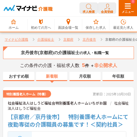
0
0
求人検索
会員登録
メニュー
ホーム
初めての方へ
面談会場一覧
保存した求人
最近見た求人
マイナビ介護職
介護福祉士
京都府
京丹後市
京都府の介護福祉士
京丹後市(京都府)の介護福祉士
の求人・転職一覧
5
この条件の介護・福祉求人数
非公開求人
件 ＋
おすすめ順
新着順
月収順
年収順
特別養護老人ホーム（特養）
更新日：2025年10月30日
社会福祉法人はしうど福祉会特別養護老人ホームいちがお園
社会福祉
法人はしうど福祉会
【京都府／京丹後市】 特別養護老人ホームにて
夜勤専従の介護職員の募集です！＜契約社員＞