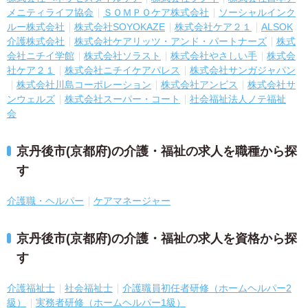
メニティライフ協会
ＳＯＭＰＯケア株式会社
ソーシャルインク
ルー株式会社
株式会社SOYOKAZE
株式会社ケア２１
ALSOK
介護株式会社
株式会社ケアリッツ・アンド・パートナーズ
株式
会社ニチイ学館
株式会社ソラスト
株式会社やさしい手
株式会
社ケア２１
株式会社ニチイケアパレス
株式会社サンガジャパン
株式会社川島コーポレーション
株式会社アンビス
株式会社サ
ンウェルズ
株式会社スーパー・コート
社会福祉法人ノテ福祉
会
京丹後市(京都府)の介護・福祉の求人を職種から探
す
介護職・ヘルパー
ケアマネージャー
京丹後市(京都府)の介護・福祉の求人を資格から探
す
介護福祉士
社会福祉士
介護職員初任者研修（ホームヘルパー2
級）
実務者研修（ホームヘルパー1級）