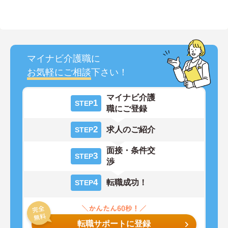
マイナビ介護職に
お気軽にご相談
下さい！
マイナビ介護
1
STEP
職にご登録
2
求人のご紹介
STEP
面接・条件交
3
STEP
渉
4
転職成功！
STEP
転職サポートに登録