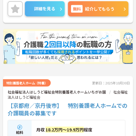
い！
詳細を見る
無料
紹介してもらう
特別養護老人ホーム（特養）
更新日：2025年10月30日
社会福祉法人はしうど福祉会特別養護老人ホームいちがお園
社会福祉
法人はしうど福祉会
【京都府／京丹後市】 特別養護老人ホームでの
介護職員の募集です
月収
18.2万円～19.9万円
程度
給料