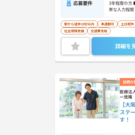
応募要件
3年程度の方
単な入力程度
駅から徒歩10分以内
車通勤可
土日祝休
社会保険完備
交通費支給
詳細を
訪問介
医療法
ー徳庵
【大
ステ
す！