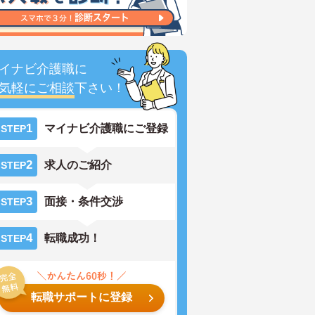
イナビ介護職に
気軽にご相談
下さい！
1
マイナビ介護職にご登録
STEP
2
求人のご紹介
STEP
3
面接・条件交渉
STEP
4
転職成功！
STEP
転職サポートに登録