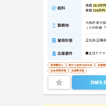
月収
28.0万
給料
年収
336万円
大阪府 東大阪
勤務地
ＪＲ片町線「
雇用形態
正社員(正職員
応募要件
■主任ケアマ
管理職求人
駅から徒歩10分以内
未経験
社会保険完備
交通費支給
詳細を