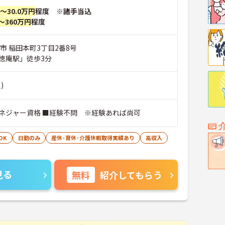
円～30.0万円
程度 ※諸手当込
～360万円
程度
市 稲田本町3丁目2番8号
徳庵駅」徒歩3分
)
ネジャー資格 ■経験不問 ※経験あれば尚可
OK
日勤のみ
産休･育休･介護休暇取得実績あり
高収入
見る
無料
紹介してもらう