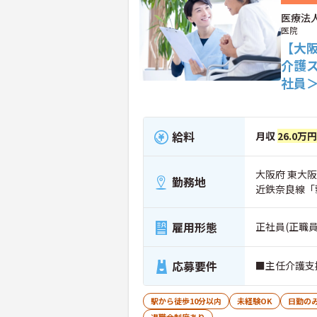
医療法
医院
【大
介護
社員
給料
月収
26.0万
大阪府 東大阪市
勤務地
近鉄奈良線「
雇用形態
正社員(正職員
応募要件
■主任介護支
駅から徒歩10分以内
未経験OK
日勤の