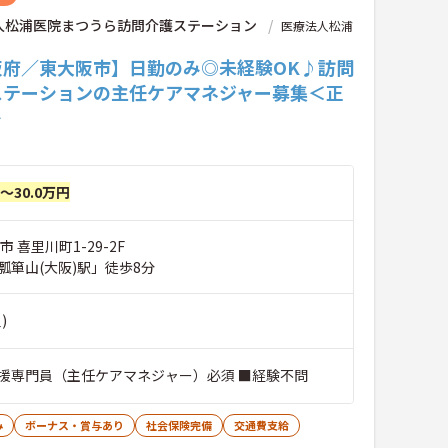
人松浦医院まつうら訪問介護ステーション
医療法人松浦
阪府／東大阪市】日勤のみ◎未経験OK♪訪問
ステーションの主任ケアマネジャー募集＜正
＞
円～30.0万円
 喜里川町1-29-2F
瓢箪山(大阪)駅」徒歩8分
)
援専門員（主任ケアマネジャー）必須 ■経験不問
み
ボーナス・賞与あり
社会保険完備
交通費支給