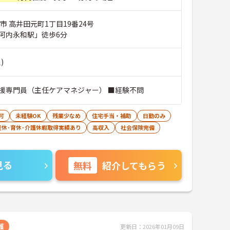
市 高井田元町1丁目19番24号
河内永和駅」徒歩6分
)
援専門員（主任ケアマネジャー） ■経験不問
可
未経験OK
残業少なめ
住宅手当・補助
日勤のみ
産休･育休･介護休暇取得実績あり
高収入
社会保険完備
見る
無料
紹介してもらう
護
更新日：2026年01月09日