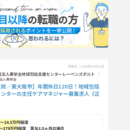
更新日：2026年01月30日
祉法人寿栄会地域包括支援センターレーベンズポルト
法人寿栄会
阪府／東大阪市】年間休日120日！地域包括
センターの主任ケアマネジャー募集求人《正
》
円～24.5万円
程度
～379万円
程度 賞与3.5ヵ月の場合