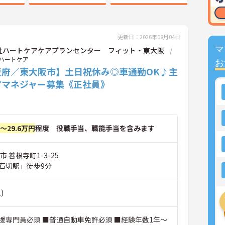
更新日：2026年08月04日
マ
社ハートケアケアプランセンター フィット・東大阪
ハートケア
お
阪府／東大阪市】土日祝休み◎車通勤OK♪主
アマネジャー募集《正社員》
円～29.6万円
程度 役職手当、職能手当を含みます
 善根寺町1-3-25
石切駅」徒歩9分
)
援専門員必須 ■普通自動車免許必須 ■経験年数1年～