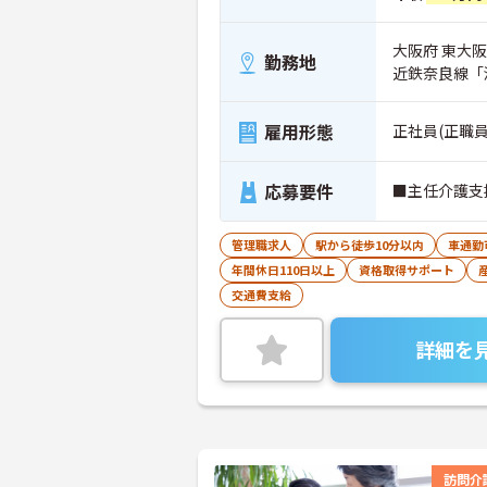
大阪府 東大阪
勤務地
近鉄奈良線「
雇用形態
正社員(正職員
応募要件
■主任介護支
管理職求人
駅から徒歩10分以内
車通勤
年間休日110日以上
資格取得サポート
交通費支給
詳細を
訪問介