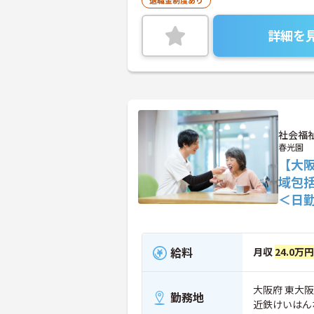
退職金制度あり
詳細を
社会福
春光園
【大
域包
＜日
給料
月収
24.0万
大阪府 東大阪
勤務地
近鉄けいはん