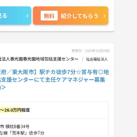
見る
無料
紹介してもらう
更新日：2026年01月09日
祉法人春光園春光園地域包括支援センター
社会福祉法人
阪府／東大阪市】駅チカ徒歩7分☆賞与有◎地
括支援センターにて主任ケアマネジャー募集
勤＞
円～26.0万円
程度
市 横枕8番34号
な線「荒本駅」徒歩7分