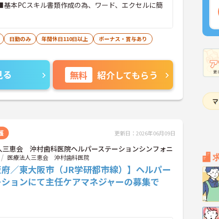
 ■基本PCスキル書類作成の為、ワード、エクセルに簡
日勤のみ
年間休日110日以上
ボーナス・賞与あり
見る
無料
紹介してもらう
護
更新日：2026年06月09日
人三恵会 沖村歯科医院ヘルパーステーションシンフォニ
医療法人三恵会 沖村歯科医院
阪府／東大阪市（JR学研都市線）】ヘルパー
ーションにて主任ケアマネジャーの募集で