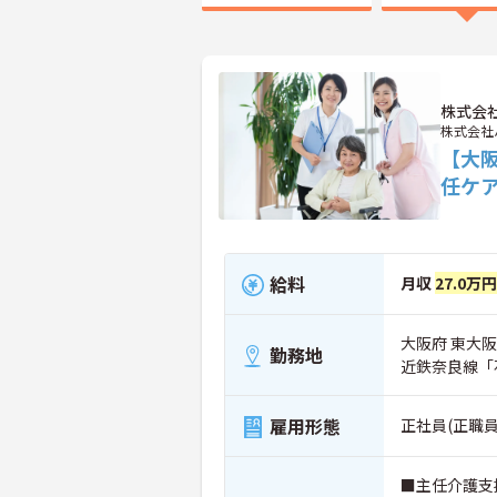
株式会
株式会社
【大
任ケ
給料
月収
27.0万
大阪府 東大阪市
勤務地
近鉄奈良線「
雇用形態
正社員(正職員
■主任介護支