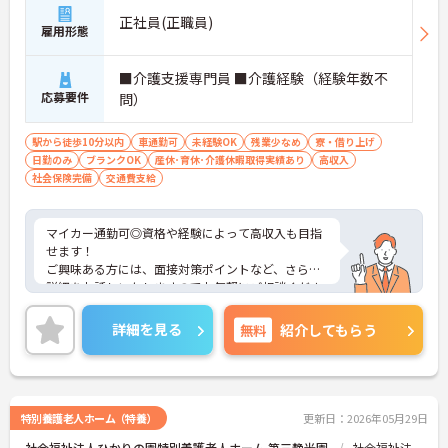
正社員(正職員)
雇用形態
■介護支援専門員 ■介護経験（経験年数不
応募要件
問）
駅から徒歩10分以内
車通勤可
未経験OK
残業少なめ
寮・借り上げ
日勤のみ
ブランクOK
産休･育休･介護休暇取得実績あり
高収入
社会保険完備
交通費支給
マイカー通勤可◎資格や経験によって高収入も目指
せます！
ご興味ある方には、面接対策ポイントなど、さらに
詳細をお話しいたしますのでお気軽にご相談くださ
い！
詳細を見る
無料
紹介してもらう
特別養護老人ホーム（特養）
更新日：2026年05月29日
社会福祉法人ひかりの園特別養護老人ホーム 第三静光園
社会福祉法