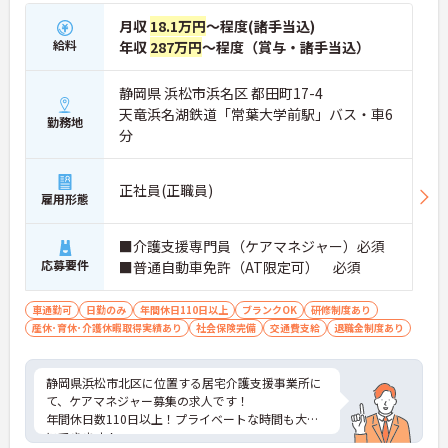
月収
18.1万円
～程度(諸手当込)
給料
年収
287万円
～程度（賞与・諸手当込）
静岡県 浜松市浜名区 都田町17-4
天竜浜名湖鉄道「常葉大学前駅」バス・車6
勤務地
分
正社員(正職員)
雇用形態
■介護支援専門員（ケアマネジャー）必須
応募要件
■普通自動車免許（AT限定可） 必須
車通勤可
日勤のみ
年間休日110日以上
ブランクOK
研修制度あり
産休･育休･介護休暇取得実績あり
社会保険完備
交通費支給
退職金制度あり
静岡県浜松市北区に位置する居宅介護支援事業所に
て、ケアマネジャー募集の求人です！
年間休日数110日以上！プライベートな時間も大切
にできます！