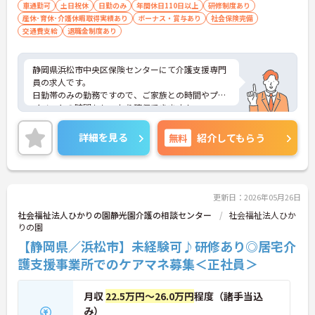
車通勤可
土日祝休
日勤のみ
年間休日110日以上
研修制度あり
産休･育休･介護休暇取得実績あり
ボーナス・賞与あり
社会保険完備
交通費支給
退職金制度あり
静岡県浜松市中央区保険センターにて介護支援専門
員の求人です。
日勤帯のみの勤務ですので、ご家族との時間やプラ
イベートの時間もしっかり確保できます！
土・日・祝休暇なので、前々からのお休みの計画も
立てられます！
詳細を見る
無料
紹介してもらう
ご興味をお持ちの方はお気軽にお問合せ下さい。
更新日：2026年05月26日
社会福祉法人ひかりの園静光園介護の相談センター
社会福祉法人ひか
りの園
【静岡県／浜松市】未経験可♪研修あり◎居宅介
護支援事業所でのケアマネ募集＜正社員＞
月収
22.5万円～26.0万円
程度（諸手当込
み）