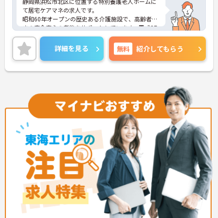
静岡県浜松市北区に位置する特別養護老人ホームに
て居宅ケアマネの求人です。
昭和60年オープンの歴史ある介護施設で、高齢者さ
まの安全安心の老後をサポートしています。平成27
年4月から新しい建物が増え、リニューアルオープ
ンしました。
詳細を見る
無料
紹介してもらう
この機会にチャレンジしてみませんか？スタッフ同
士のコミュニケーションもスムーズで人間関係も良
好な職場です。
ご興味のある方はお気軽にお問い合わせください。