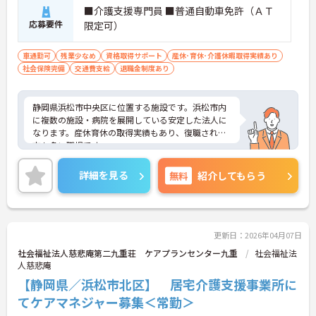
■介護支援専門員 ■普通自動車免許（ＡＴ
応募要件
限定可）
車通勤可
残業少なめ
資格取得サポート
産休･育休･介護休暇取得実績あり
社会保険完備
交通費支給
退職金制度あり
静岡県浜松市中央区に位置する施設です。浜松市内
に複数の施設・病院を展開している安定した法人に
なります。産休育休の取得実績もあり、復職される
方も多い職場です。
ご興味のある方は、面接対策ポイントなどさらに詳
細をお話致しますのでお気軽にお問い合わせ下さ
詳細を見る
無料
紹介してもらう
い。
更新日：2026年04月07日
社会福祉法人慈悲庵第二九重荘 ケアプランセンター九重
社会福祉法
人慈悲庵
【静岡県／浜松市北区】 居宅介護支援事業所に
てケアマネジャー募集＜常勤＞