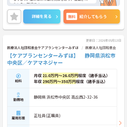
方も多い職場です。
ご興味のある方は、面接対策ポイントなどさらに詳
細をお話致しますのでお気軽にお問い合わせ下さ
詳細を見る
無料
紹介してもらう
い。
更新日：2026年05月13日
医療法人社団和恵会ケアプランセンターみずほ
医療法人社団和恵会
【ケアプランセンターみずほ】 静岡県浜松市
中央区／ケアマネジャー
月収
21.0万円～26.0万円
程度（諸手当込）
給料
年収
290万円～350万円
程度（諸手当込）
静岡県 浜松市中央区 高丘西2-32-36
勤務地
正社員(正職員)
雇用形態