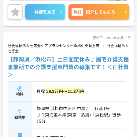
対策ポイントなど、さらに詳細をご案内しますので
お気軽にご相談ください！
詳細を見る
無料
紹介してもらう
更新日：2026年05月13日
社会福祉法人七恵会ケアプランセンター浜松中央長上苑
社会福祉法人
七恵会
【静岡県／浜松市】土日固定休み♪居宅介護支援
事業所での介護支援専門員の募集です！＜正社員
＞
月収
19.8万円～21.3万円
給料
静岡県 浜松市中央区 中島2丁目7番1号
ＪＲ東海道本線(東京－熱海)「浜松駅」徒歩
勤務地
15分