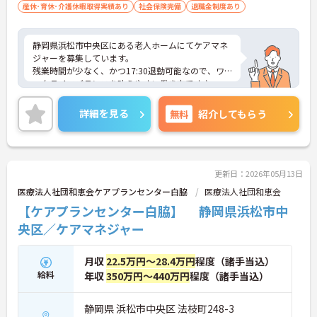
産休･育休･介護休暇取得実績あり
社会保険完備
退職金制度あり
静岡県浜松市中央区にある老人ホームにてケアマネ
ジャーを募集しています。
残業時間が少なく、かつ17:30退勤可能なので、ワ
ークライフバランスを叶えやすい働き方です♪
少しでもご興味のある方はお気軽にお問い合わせく
ださい！
詳細を見る
無料
紹介してもらう
更新日：2026年05月13日
医療法人社団和恵会ケアプランセンター白脇
医療法人社団和恵会
【ケアプランセンター白脇】 静岡県浜松市中
央区／ケアマネジャー
月収
22.5万円～28.4万円
程度（諸手当込）
給料
年収
350万円～440万円
程度（諸手当込）
静岡県 浜松市中央区 法枝町248-3