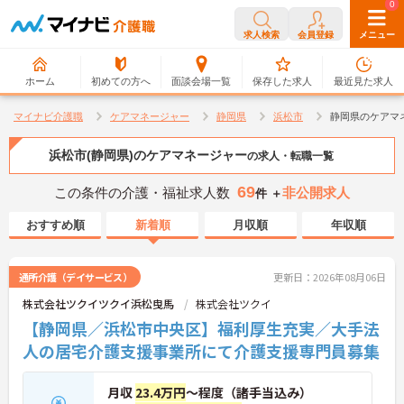
0
0
求人検索
会員登録
メニュー
ホーム
初めての方へ
面談会場一覧
保存した求人
最近見た求人
マイナビ介護職
ケアマネージャー
静岡県
浜松市
静岡県のケアマ
浜松市(静岡県)のケアマネージャー
の求人・転職一覧
69
この条件の介護・福祉求人数
非公開求人
件 ＋
おすすめ順
新着順
月収順
年収順
通所介護（デイサービス）
更新日：2026年08月06日
株式会社ツクイツクイ浜松曳馬
株式会社ツクイ
【静岡県／浜松市中央区】福利厚生充実／大手法
人の居宅介護支援事業所にて介護支援専門員募集
月収
23.4万円
～程度（諸手当込み）