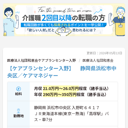
更新日：2026年05月13日
医療法人社団和恵会ケアプランセンター入野
医療法人社団和恵会
【ケアプランセンター入野】 静岡県浜松市中
央区／ケアマネジャー
月収
21.0万円～26.0万円
程度（諸手当込）
給料
年収
290万円～350万円
程度（諸手当込）
静岡県 浜松市中央区 入野町６４１７
ＪＲ東海道本線(東京－熱海)「高塚駅」バ
勤務地
ス・車7分