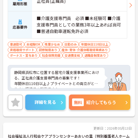
正社員(正職員)
雇用形態
■介護支援専門員 必須 ■未経験可 ■介護
支援専門員としての業務3年以上あれば尚可
応募要件
■普通自動車運転免許必須
車通勤可
未経験OK
残業少なめ
日勤のみ
年間休日110日以上
資格取得サポート
研修制度あり
産休･育休･介護休暇取得実績あり
ボーナス・賞与あり
社会保険完備
交通費支給
退職金制度あり
静岡県浜松市に位置する居宅介護支援事業所におけ
る、正社員介護支援専門員の募集です！
年間休日110日以上♪プライベートとの両立がとり
やすい環境での就業です！
ご興味ある方には、面接対策ポイントなど、さらに
詳細をお話しいたしますのでお気軽にご相談くださ
詳細を見る
無料
紹介してもらう
い。
更新日：2026年05月13日
社会福祉法人行和会ケアプランセンターあおいの里（特別養護老人ホーム