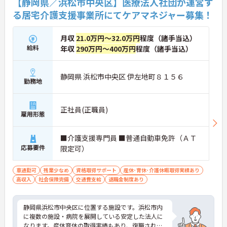
【静岡県／浜松市中央区】医療法人社団が運営す
る居宅介護支援事業所にてケアマネジャー募集！
月収
21.0万円～32.0万円
程度（諸手当込）
給料
年収
290万円～400万円
程度（諸手当込）
静岡県 浜松市中央区 伊左地町８１５６
勤務地
正社員(正職員)
雇用形態
■介護支援専門員 ■普通自動車免許（ＡＴ
応募要件
限定可）
車通勤可
残業少なめ
資格取得サポート
産休･育休･介護休暇取得実績あり
高収入
社会保険完備
交通費支給
退職金制度あり
静岡県浜松市中央区に位置する施設です。浜松市内
に複数の施設・病院を展開している安定した法人に
なります。産休育休の取得実績もあり、復職される