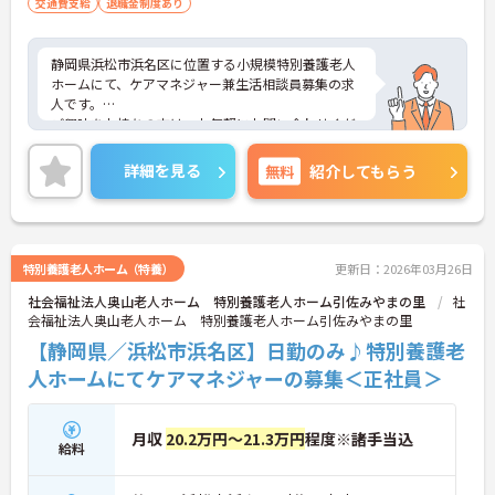
交通費支給
退職金制度あり
静岡県浜松市浜名区に位置する小規模特別養護老人
ホームにて、ケアマネジャー兼生活相談員募集の求
人です。
ご興味をお持ちの方は、お気軽にお問い合わせくだ
さい。
詳細を見る
無料
紹介してもらう
特別養護老人ホーム（特養）
更新日：2026年03月26日
社会福祉法人奥山老人ホーム 特別養護老人ホーム引佐みやまの里
社
会福祉法人奥山老人ホーム 特別養護老人ホーム引佐みやまの里
【静岡県／浜松市浜名区】日勤のみ♪特別養護老
人ホームにてケアマネジャーの募集＜正社員＞
月収
20.2万円～21.3万円
程度※諸手当込
給料