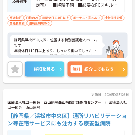
応募要件
定可） ■経験不問 ■必要なPCスキル：
基本的なエクセル・ワード技能は必須
車通勤可
日勤のみ
年間休日110日以上
ボーナス・賞与あり
社会保険完備
交通費支給
退職金制度あり
静岡県浜松市中央区に位置する特別養護老人ホーム
です。
年間休日110日以上あり、しっかり働いてしっかり
休める、社員にとって理想の働き方を実現できま
す。
実務経験はなくてもOK！現場で働きながら経験を積
詳細を見る
無料
紹介してもらう
んでいくことができます。
ご興味をお持ちの方はお気軽にお問い合わせくださ
い。
更新日：2026年03月23日
医療法人社団一穂会 西山病院西山病院介護保険センター
医療法人社
団一穂会 西山病院
【静岡県／浜松市中央区】通所リハビリテーショ
ン等在宅サービスにも注力する療養型病院