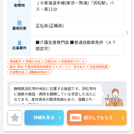
ＪＲ東海道本線(東京－熱海)「浜松駅」バ
勤務地
ス・車11分
正社員(正職員)
雇用形態
■介護支援専門員 ■普通自動車免許（ＡＴ
応募要件
限定可）
車通勤可
残業少なめ
日勤のみ
資格取得サポート
産休･育休･介護休暇取得実績あり
ボーナス・賞与あり
社会保険完備
交通費支給
退職金制度あり
静岡県浜松市中央区に位置する施設です。浜松市内
に複数の施設・病院を展開している安定した法人に
なります。産休育休の取得実績もあり、復職される
方も多い職場です。
ご興味のある方は、面接対策ポイントなどさらに詳
細をお話致しますのでお気軽にお問い合わせ下さ
詳細を見る
無料
紹介してもらう
い。