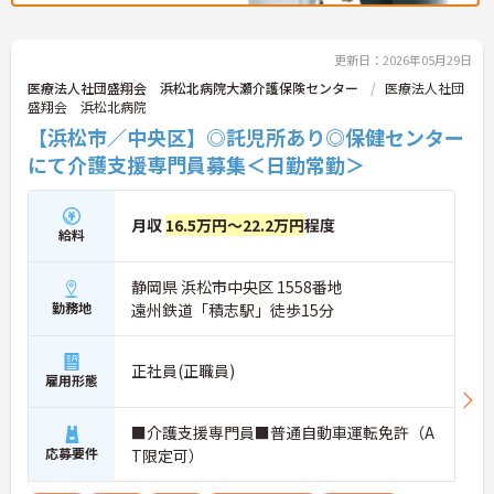
更新日：2026年05月29日
医療法人社団盛翔会 浜松北病院大瀬介護保険センター
医療法人社団
盛翔会 浜松北病院
【浜松市／中央区】◎託児所あり◎保健センター
にて介護支援専門員募集＜日勤常勤＞
月収
16.5万円～22.2万円
程度
給料
静岡県 浜松市中央区 1558番地
勤務地
遠州鉄道「積志駅」徒歩15分
正社員(正職員)
雇用形態
■介護支援専門員■普通自動車運転免許（A
応募要件
T限定可）