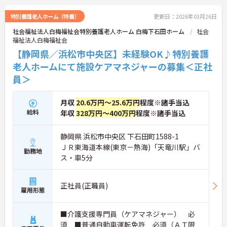
特別養護老人ホーム（特養）
更新日：2026年03月26日
社会福祉法人白梅福祉会特別養護老人ホーム 白梅下石田ホーム
社会
福祉法人白梅福祉会
【静岡県／浜松市中央区】未経験OK♪特別養護
老人ホームにて施設ケアマネジャーの募集＜正社
員＞
月収
20.6万円～25.6万円
程度※諸手当込
給料
年収
328万円～400万円
程度※諸手当込
静岡県 浜松市中央区 下石田町1588-1
ＪＲ東海道本線(東京－熱海)「天竜川駅」バ
勤務地
ス・車5分
正社員(正職員)
雇用形態
■介護支援専門員（ケアマネジャー） 必
須 ■普通自動車運転免許 必須（ＡＴ限