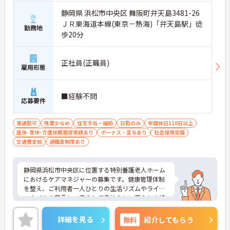
静岡県 浜松市中央区 舞阪町弁天島3481-26
ＪＲ東海道本線(東京－熱海)「弁天島駅」徒
勤務地
歩20分
正社員(正職員)
雇用形態
■経験不問
応募要件
車通勤可
残業少なめ
住宅手当・補助
日勤のみ
年間休日110日以上
産休･育休･介護休暇取得実績あり
ボーナス・賞与あり
社会保険完備
交通費支給
退職金制度あり
静岡県浜松市中央区に位置する特別養護老人ホーム
におけるケアマネジャーの募集です。健康管理体制
を整え、ご利用者一人ひとりの生活リズムやライフ
スタイルを尊重し、安心して自分らしい暮らしを続
けられる施設づくりに努められています。
年間休日は114日もあります。プライベートを大切
詳細を見る
無料
紹介してもらう
にしながらご勤務いただけます。また、賞与は計4.3