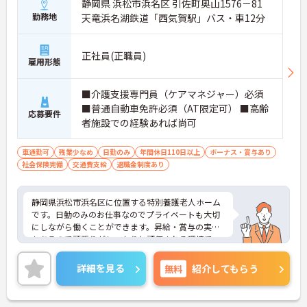
静岡県 浜松市浜名区 引佐町奥山1576－81
勤務地
天竜浜名湖鉄道「西気賀駅」バス・車12分
正社員(正職員)
雇用形態
■介護支援専門員（ケアマネジャー）必須
■普通自動車免許必須（AT限定可） ■高齢
応募要件
者施設での経験あれば尚可
車通勤可
残業少なめ
日勤のみ
年間休日110日以上
ボーナス・賞与あり
社会保険完備
交通費支給
退職金制度あり
静岡県浜松市浜名区に位置する特別養護老人ホーム
です。日勤のみのお仕事なのでプライベートも大切
にしながら働くことができます。昇給・賞与の実績
もあるので頑張りがしっかりと評価される環境で
す。ご興味をお持ちの方はお気軽にお問い合わせく
ださい。
詳細を見る
無料
紹介してもらう