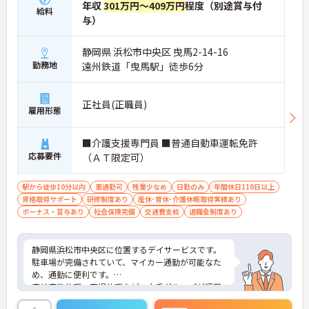
年収
301万円～409万円
程度（別途賞与付
給料
与）
静岡県 浜松市中央区 曳馬2-14-16
勤務地
遠州鉄道「曳馬駅」徒歩6分
正社員(正職員)
雇用形態
■介護支援専門員 ■普通自動車運転免許
応募要件
（ＡＴ限定可）
駅から徒歩10分以内
車通勤可
残業少なめ
日勤のみ
年間休日110日以上
資格取得サポート
研修制度あり
産休･育休･介護休暇取得実績あり
ボーナス・賞与あり
社会保険完備
交通費支給
退職金制度あり
静岡県浜松市中央区に位置するデイサービスです。
駐車場が完備されていて、マイカー通勤が可能なた
め、通勤に便利です。
産前産後休暇、育児休暇など、大手グループが運営
する施設のため、福利厚生も非常に充実しておりま