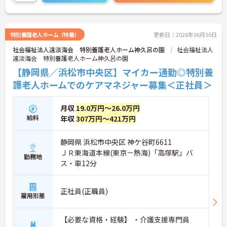
ヶ月分の支給実績があります。頑張りがきちんと評
価される環境です。モチベーションアップにもつな
がります。
ご興味のある方には、面接対策ポイントなど、さら
特別養護老人ホーム（特養）
更新日：2026年06月30日
に詳細をご案内しますのでお気軽にご相談くださ
社会福祉法人遠淡海会 特別養護老人ホーム神久呂の園
社会福祉法人
い！
遠淡海会 特別養護老人ホーム神久呂の園
【静岡県／浜松市中央区】マイカー通勤◎特別養
護老人ホームでのケアマネジャー募集＜正社員＞
月収
19.0万円～26.0万円
給料
年収
307万円～421万円
静岡県 浜松市中央区 神ケ谷町6611
ＪＲ東海道本線(東京－熱海)「高塚駅」バ
勤務地
ス・車12分
正社員(正職員)
雇用形態
【必要な資格・経験】 ・介護支援専門員