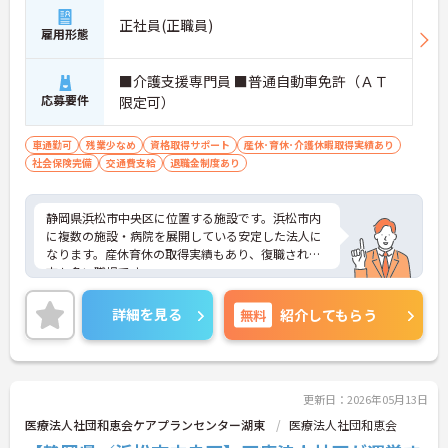
正社員(正職員)
雇用形態
■介護支援専門員 ■普通自動車免許（ＡＴ
応募要件
限定可）
車通勤可
残業少なめ
資格取得サポート
産休･育休･介護休暇取得実績あり
社会保険完備
交通費支給
退職金制度あり
静岡県浜松市中央区に位置する施設です。浜松市内
に複数の施設・病院を展開している安定した法人に
なります。産休育休の取得実績もあり、復職される
方も多い職場です。
ご興味のある方は、面接対策ポイントなどさらに詳
細をお話致しますのでお気軽にお問い合わせ下さ
詳細を見る
無料
紹介してもらう
い。
更新日：2026年05月13日
医療法人社団和恵会ケアプランセンター湖東
医療法人社団和恵会