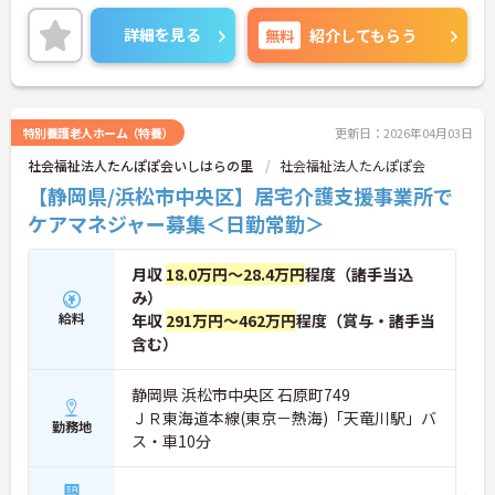
賞与が高水準なのも嬉しいですね！
ご興味ある方には、面接対策ポイントなど、さらに
詳細を見る
無料
紹介してもらう
詳細をお話しいたしますのでお気軽にご相談くださ
い！
特別養護老人ホーム（特養）
更新日：2026年04月03日
社会福祉法人たんぽぽ会いしはらの里
社会福祉法人たんぽぽ会
【静岡県/浜松市中央区】居宅介護支援事業所で
ケアマネジャー募集＜日勤常勤＞
月収
18.0万円～28.4万円
程度（諸手当込
み）
給料
年収
291万円～462万円
程度（賞与・諸手当
含む）
静岡県 浜松市中央区 石原町749
ＪＲ東海道本線(東京－熱海)「天竜川駅」バ
勤務地
ス・車10分