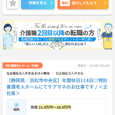
す！
詳細を見る
無料
紹介してもらう
未経験の方でも丁寧に指導・研修制度も整っており
ますので安心して働ける環境です。
ご興味をお持ちの方には、詳細の情報や面接のポイ
ントをお伝えしますのでお気軽にお問い合わせくだ
さい。
特別養護老人ホーム（特養）
更新日：2026年07月15日
社会福祉法人井友会まほら舞阪
社会福祉法人井友会
【静岡県／浜松市中央区】年間休日114日◎特別
養護老人ホームにてケアマネのお仕事です♪＜正
社員＞
月収
22.9万円～26.0万円
給料