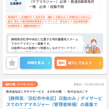
（ケアマネジャー）必須 ・普通自動車免許
応募要件
一種 必須 ・経験不問
車通勤可
未経験OK
住宅手当・補助
日勤のみ
年間休日110日以上
産休･育休･介護休暇取得実績あり
ボーナス・賞与あり
社会保険完備
交通費支給
退職金制度あり
静岡県浜松市中央区に位置する特別養護老人ホーム
でのケアマネジャー募集です。
日勤帯のみの勤務かつ残業なしなのでワークライフ
バランスを重視している方におすすめの求人です♪
ご興味のある方はご面接のポイントお伝えしますの
でご気軽にお問合せください。
詳細を見る
無料
紹介してもらう
通所介護（デイサービス）
更新日：2026年06月30日
株式会社ほこやデイサービス えがおの樹
株式会社ほこや
【静岡県／浜松市中央区】日勤のみ♪デイサービ
スでのケアマネジャー（管理者候補）の募集で