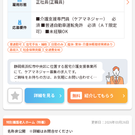
正社員(正職員)
雇用形態
■介護支援専門員（ケアマネジャー） 必
須 ■普通自動車運転免許 必須（ＡＴ限定
応募要件
可） ■未経験OK
車通勤可
住宅手当・補助
日勤のみ
産休･育休･介護休暇取得実績あり
高収入
社会保険完備
交通費支給
静岡県浜松市中央区に位置する居宅介護支援事業所
にて、ケアマネジャー募集の求人です。
ご興味をお持ちの方は、お気軽にお問い合わせくだ
さい。
詳細を見る
無料
紹介してもらう
特別養護老人ホーム（特養）
更新日：2026年03月26日
名称非公開 ※詳細はお問合せください