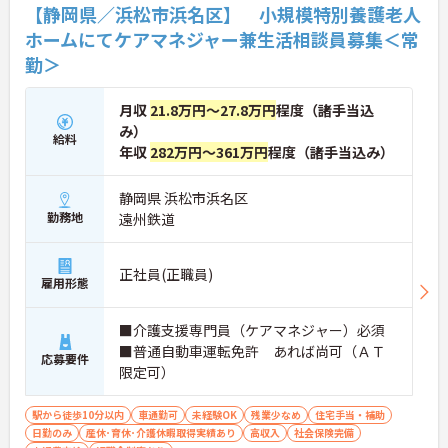
【静岡県／浜松市浜名区】 小規模特別養護老人
ホームにてケアマネジャー兼生活相談員募集＜常
勤＞
月収
21.8万円～27.8万円
程度（諸手当込
み）
給料
年収
282万円～361万円
程度（諸手当込み）
静岡県 浜松市浜名区
勤務地
遠州鉄道
正社員(正職員)
雇用形態
■介護支援専門員（ケアマネジャー）必須
■普通自動車運転免許 あれば尚可（ＡＴ
応募要件
限定可）
駅から徒歩10分以内
車通勤可
未経験OK
残業少なめ
住宅手当・補助
日勤のみ
産休･育休･介護休暇取得実績あり
高収入
社会保険完備