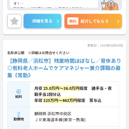
す！
残業無し☆福利厚生が整った環境での就業です！
ご興味ある方には、面接対策ポイントなど、さらに
詳細をお話しいたしますのでお気軽にご相談くださ
詳細を見る
無料
紹介してもらう
い。
更新日：2026年06月09日
名称非公開 ※詳細はお問合せください
【静岡県／浜松市】残業時間ほぼなし／育休あり
◎有料老人ホームでケアマネジャー兼介護職の募
集《常勤》
月収
25.0万円～36.0万円
程度 諸手当・夜
勤手当2回分込
給料
年収
325万円～463万円
程度 賞与込
静岡県 浜松市中央区
勤務地
ＪＲ東海道本線(東京－熱海)