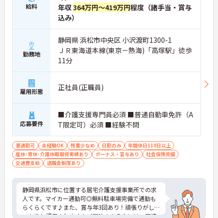
給料
年収
364万円～419万円
程度（諸手当・賞与
込み）
静岡県 浜松市中央区 小沢渡町1300-1
ＪＲ東海道本線(東京－熱海)「高塚駅」徒歩
勤務地
11分
正社員(正職員)
雇用形態
■介護支援専門員必須 ■普通自動車免許（A
応募要件
T限定可）必須 ■経験不問
車通勤可
未経験OK
残業少なめ
日勤のみ
年間休日110日以上
産休･育休･介護休暇取得実績あり
ボーナス・賞与あり
社会保険完備
交通費支給
退職金制度あり
静岡県浜松市に位置する居宅介護支援事業所での求
人です。マイカー通勤可◎無料駐車場完備で通勤も
らくらくです♪また、賞与年3回あり！頑張りがし
っかりと評価されます！ご興味のある方には、面接