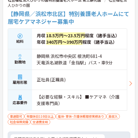
人ひかりの園
【静岡県／浜松市北区】特別養護老人ホームにて
居宅ケアマネジャー募集中
月収
18.5万円～23.5万円
程度（諸手当込）
給料
年収
340万円～390万円
程度（諸手当込）
静岡県 浜松市中央区 根洗町681-4
勤務地
天竜浜名湖鉄道「金指駅」バス・車9分
正社員(正職員)
雇用形態
【必要な経験・スキル】 ■ケアマネ（介護
応募要件
支援専門員）
車通勤可
年間休日110日以上
産休･育休･介護休暇取得実績あり
高収入
社会保険完備
交通費支給