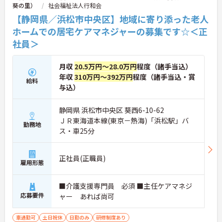
葵の里）
社会福祉法人行和会
【静岡県／浜松市中央区】地域に寄り添った老人
ホームでの居宅ケアマネジャーの募集です☆＜正
社員＞
月収
20.5万円～28.0万円
程度（諸手当込）
年収
310万円～392万円
程度（諸手当込・賞
給料
与込）
静岡県 浜松市中央区 葵西6-10-62
ＪＲ東海道本線(東京－熱海)「浜松駅」バ
勤務地
ス・車25分
正社員(正職員)
雇用形態
■介護支援専門員 必須 ■主任ケアマネジ
応募要件
ャー あれば尚可
車通勤可
土日祝休
日勤のみ
研修制度あり