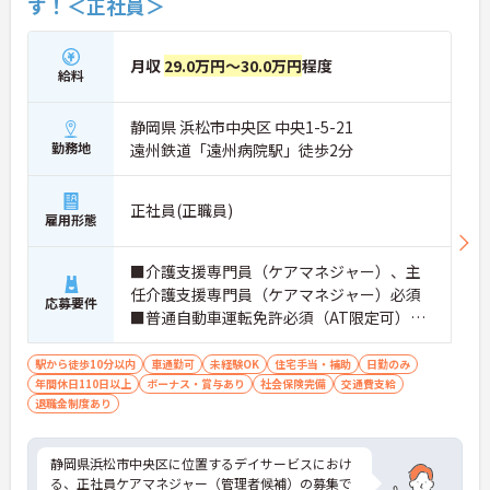
す！＜正社員＞
月収
29.0万円～30.0万円
程度
給料
静岡県 浜松市中央区 中央1-5-21
勤務地
遠州鉄道「遠州病院駅」徒歩2分
正社員(正職員)
雇用形態
■介護支援専門員（ケアマネジャー）、主
任介護支援専門員（ケアマネジャー）必須
応募要件
■普通自動車運転免許必須（AT限定可）■
経験不問
駅から徒歩10分以内
車通勤可
未経験OK
住宅手当・補助
日勤のみ
年間休日110日以上
ボーナス・賞与あり
社会保険完備
交通費支給
退職金制度あり
静岡県浜松市中央区に位置するデイサービスにおけ
る、正社員ケアマネジャー（管理者候補）の募集で