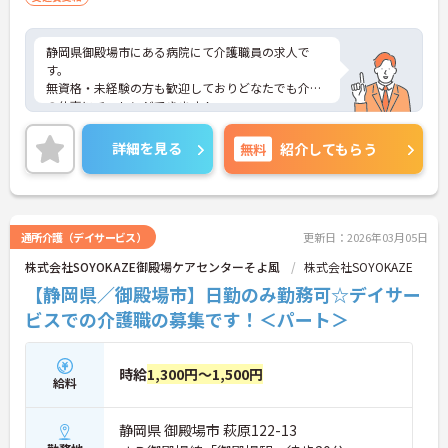
静岡県御殿場市にある病院にて介護職員の求人で
す。
無資格・未経験の方も歓迎しておりどなたでも介護
の仕事にチャレンジできます！
ご興味をお持ちの方はお気軽にお問合せ下さい！
詳細を見る
無料
紹介してもらう
通所介護（デイサービス）
更新日：2026年03月05日
株式会社SOYOKAZE御殿場ケアセンターそよ風
株式会社SOYOKAZE
【静岡県／御殿場市】日勤のみ勤務可☆デイサー
ビスでの介護職の募集です！＜パート＞
時給
1,300円～1,500円
給料
静岡県 御殿場市 萩原122-13