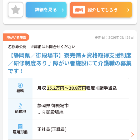
詳細を見る
無料
紹介してもらう
障がい者施設
更新日：2026年05月26日
名称非公開 ※詳細はお問合せください
【静岡県／御殿場市】寮完備★資格取得支援制度
／研修制度あり♪障がい者施設にて介護職の募集
です！
月収
25.2万円～28.8万円
程度※諸手当込
給料
静岡県 御殿場市
勤務地
ＪＲ御殿場線
正社員(正職員)
雇用形態