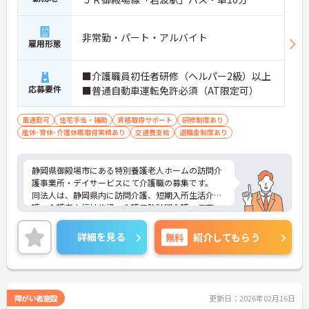
非常勤・パート・アルバイト
雇用形態
■介護職員初任者研修（ヘルパー2級）以上
応募要件
■普通自動車運転免許必須（AT限定可）
車通勤可
住宅手当・補助
資格取得サポート
研修制度あり
産休･育休･介護休暇取得実績あり
交通費支給
退職金制度あり
静岡県御殿場市にある特別養護老人ホームの訪問介
護事業所・デイサービスにて介護職の募集です。
同法人は、静岡県内に訪問介護、短期入所生活介
護、介護老人福祉施設、介護予防訪問介護、保育
園、児童発達支援センターなどさまざま施設を運営
しています。
詳細を見る
無料
紹介してもらう
ご興味のある方はお気軽にお問い合わせください！
障がい者施設
更新日：2026年02月16日