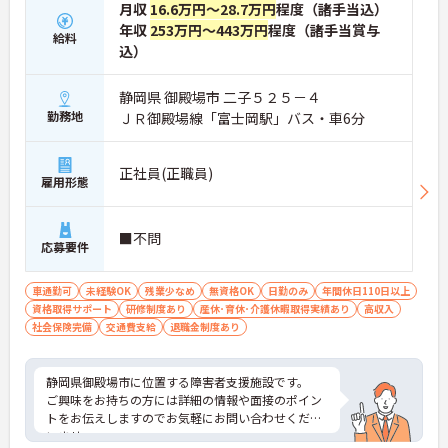
月収
16.6万円～28.7万円
程度（諸手当込）
年収
253万円～443万円
程度（諸手当賞与
給料
込）
静岡県 御殿場市 二子５２５－４
勤務地
ＪＲ御殿場線「富士岡駅」バス・車6分
正社員(正職員)
雇用形態
■不問
応募要件
車通勤可
未経験OK
残業少なめ
無資格OK
日勤のみ
年間休日110日以上
資格取得サポート
研修制度あり
産休･育休･介護休暇取得実績あり
高収入
社会保険完備
交通費支給
退職金制度あり
静岡県御殿場市に位置する障害者支援施設です。
ご興味をお持ちの方には詳細の情報や面接のポイン
トをお伝えしますのでお気軽にお問い合わせくださ
いませ。