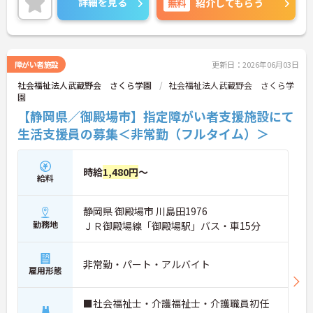
詳細を見る
無料
紹介してもらう
の受講支援もあり、スキルアップもしっかりサポー
ト。将来的には管理者やエリアマネージャーへのキ
ャリアアップも目指せます。20代から60代まで幅広
い年代のスタッフが活躍しており、和やかな雰囲気
の職場です。介護経験を活かしたい方、福祉の資格
障がい者施設
更新日：2026年06月03日
をお持ちの方、安定した法人でキャリアを築きたい
社会福祉法人武蔵野会 さくら学園
社会福祉法人武蔵野会 さくら学
方におすすめです。
園
★おすすめPOINT★
【静岡県／御殿場市】指定障がい者支援施設にて
・生活支援員からスタートし、サービス管理責任者
生活支援員の募集＜非常勤（フルタイム）＞
やエリアマネージャーへと続く明確なステップアッ
プの道筋が用意されています。急成長中の企業であ
るためポストも豊富にあり、専門性を高めながらマ
時給
1,480円
～
ネジメント職への挑戦も視野に入れていただけま
給料
す。
・年間休日114日、残業月平均10時間程度という就
静岡県 御殿場市 川島田1976
業環境に加え、産前産後休暇や育児休暇制度がしっ
かりと整備されています。オンとオフの切り替えを
勤務地
ＪＲ御殿場線「御殿場駅」バス・車15分
明確にし、心身ともに充実した状態で長くご活躍い
ただけます。
・グループホーム一棟あたりの入居者様20名定員を
非常勤・パート・アルバイト
雇用形態
常時2～4名のスタッフで支援、国基準を上回る人員
配置や夜間複数名体制が敷かれているため、業務に
追われることなくご利用者様のペースに合わせたサ
■社会福祉士・介護福祉士・介護職員初任
ポートが可能です。施設も専用設計で働きやすく、