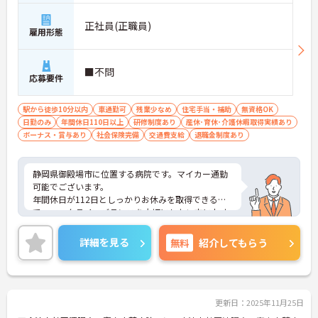
正社員(正職員)
雇用形態
■不問
応募要件
駅から徒歩10分以内
車通勤可
残業少なめ
住宅手当・補助
無資格OK
日勤のみ
年間休日110日以上
研修制度あり
産休･育休･介護休暇取得実績あり
ボーナス・賞与あり
社会保険完備
交通費支給
退職金制度あり
静岡県御殿場市に位置する病院です。マイカー通勤
可能でございます。
年間休日が112日としっかりお休みを取得できるの
で、ワークライフバランスを大切にしたい方におす
すめです。
昇給や賞与制度があり頑張りが評価されてしっかり
詳細を見る
無料
紹介してもらう
と職員に還元されます。賞与は計4ヶ月の支給実績と
嬉しい高待遇です。
日勤のみで残業は月0～5時間ですので、勤務終了後
の予定も立てやすいです。
ご興味のある方には、面接対策ポイントなど、さら
更新日：2025年11月25日
に詳細をお話しいたしますのでお気軽にご相談くだ