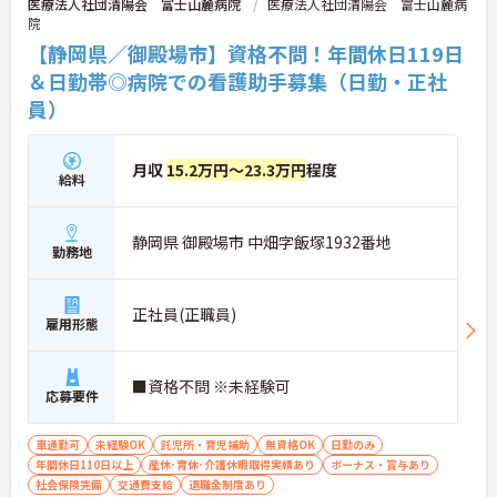
医療法人社団清陽会 富士山麓病院
医療法人社団清陽会 富士山麓病
さい！
院
【静岡県／御殿場市】資格不問！年間休日119日
＆日勤帯◎病院での看護助手募集（日勤・正社
員）
月収
15.2万円～23.3万円
程度
給料
静岡県 御殿場市 中畑字飯塚1932番地
勤務地
正社員(正職員)
雇用形態
■資格不問 ※未経験可
応募要件
車通勤可
未経験OK
託児所・育児補助
無資格OK
日勤のみ
年間休日110日以上
産休･育休･介護休暇取得実績あり
ボーナス・賞与あり
社会保険完備
交通費支給
退職金制度あり