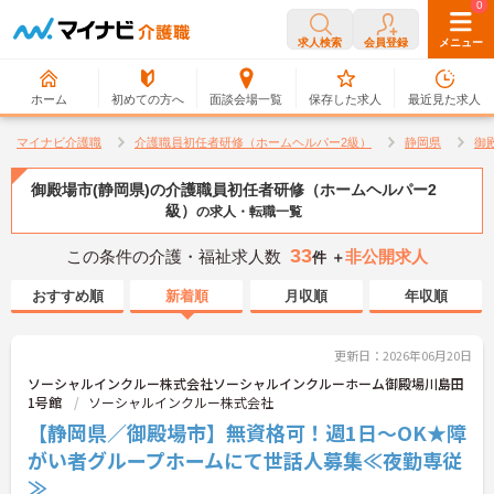
0
0
求人検索
会員登録
メニュー
ホーム
初めての方へ
面談会場一覧
保存した求人
最近見た求人
マイナビ介護職
介護職員初任者研修（ホームヘルパー2級）
静岡県
御
御殿場市(静岡県)の介護職員初任者研修（ホームヘルパー2
級）
の求人・転職一覧
33
この条件の介護・福祉求人数
非公開求人
件 ＋
おすすめ順
新着順
月収順
年収順
更新日：2026年06月20日
ソーシャルインクルー株式会社ソーシャルインクルーホーム御殿場川島田
1号館
ソーシャルインクルー株式会社
【静岡県／御殿場市】無資格可！週1日～OK★障
がい者グループホームにて世話人募集≪夜勤専従
≫