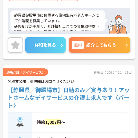
静岡県御殿場市に位置する住宅型有料老人ホームに
て介護職を募集しています。
研修制度が手厚く、介護福祉士までの資格取得支援
制度もあるため、無資格の方でも安心して働けま
す。
年間休日は多めの120日、産休・育休の取得率もほ
詳細を見る
無料
紹介してもらう
ぼ100％ですので、子育て世代の方も長く就業可能
です。
ご興味ある方には、面接対策ポイントなど、さらに
詳細をお話しいたしますのでお気軽にご相談くださ
い。
通所介護（デイサービス）
更新日：2025年10月31日
名称非公開 ※詳細はお問合せください
【静岡県／御殿場市】日勤のみ／賞与あり！アッ
トホームなデイサービスの介護士求人です〈パー
ト〉
時給
1,097円
～
給料