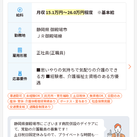
月収
15.1万円～26.0万円
程度 ※基本給
給料
静岡県 御殿場市
勤務地
ＪＲ御殿場線
正社員(正職員)
雇用形態
■思いやりの気持ちで気配りの介護のでき
る方 ■経験者、介護福祉士資格のある方優
応募要件
遇
車通勤可
未経験OK
託児所・育児補助
土日祝休
無資格OK
日勤のみ
産休･育休･介護休暇取得実績あり
ボーナス・賞与あり
社会保険完備
交通費支給
退職金制度あり
静岡県御殿場市にございます病院併設のデイケアに
て、常勤の介護職員の募集です！
土日祝日固定休みなので、プライベートな時間も確