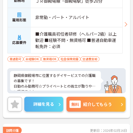
勤務地
ＪＲ御殿場線「御殿場駅」徒歩20分
非常勤・パート・アルバイト
雇用形態
■介護職員初任者研修（ヘルパー2級）以上
歓迎 ■経験不問・無資格可 ■普通自動車運
応募要件
転免許：必須
車通勤可
未経験OK
無資格OK
社会保険完備
交通費支給
静岡県御殿場市に位置するデイサービスでの介護職
の募集です！
日勤のみ勤務可☆プライベートとの両立が取りやす
い環境です♪
福利厚生・各種手当が充実しているので、安心して
働くことができます◎
詳細を見る
無料
紹介してもらう
ご興味ある方には、面接対策ポイントなど、さらに
詳細をお話しいたしますのでお気軽にご相談くださ
い。
訪問介護
更新日：2026年02月16日