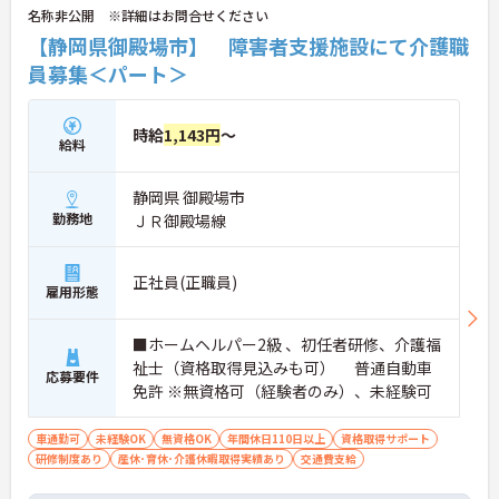
名称非公開 ※詳細はお問合せください
【静岡県御殿場市】 障害者支援施設にて介護職
員募集＜パート＞
時給
1,143円
～
給料
静岡県 御殿場市
勤務地
ＪＲ御殿場線
正社員(正職員)
雇用形態
■ホームヘルパー2級 、初任者研修、介護福
祉士（資格取得見込みも可） 普通自動車
応募要件
免許 ※無資格可（経験者のみ）、未経験可
車通勤可
未経験OK
無資格OK
年間休日110日以上
資格取得サポート
研修制度あり
産休･育休･介護休暇取得実績あり
交通費支給