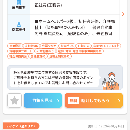
正社員(正職員)
雇用形態
■ホームヘルパー2級 、初任者研修、介護福
祉士（資格取得見込みも可） 普通自動車
応募要件
免許 ※無資格可（経験者のみ）、未経験可
車通勤可
未経験OK
残業少なめ
無資格OK
日勤のみ
年間休日110日以上
資格取得サポート
研修制度あり
産休･育休･介護休暇取得実績あり
社会保険完備
交通費支給
退職金制度あり
静岡県御殿場市に位置する障害者支援施設です。
ご興味をお持ちの方には詳細の情報や面接のポイン
トをお伝えしますのでお気軽にお問い合わせくださ
いませ。
詳細を見る
無料
紹介してもらう
デイケア（通所リハ）
更新日：2026年01月16日