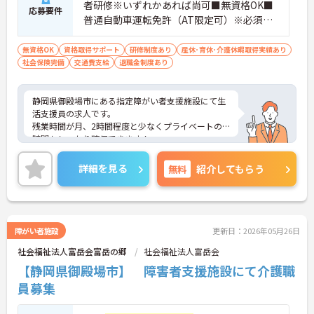
者研修※いずれかあれば尚可■無資格OK■
応募要件
ご自身の理想とする福祉を実践できる環境が整って
普通自動車運転免許（AT限定可）※必須■
います。
基本的PC操作
無資格OK
資格取得サポート
研修制度あり
産休･育休･介護休暇取得実績あり
社会保険完備
交通費支給
退職金制度あり
静岡県御殿場市にある指定障がい者支援施設にて生
活支援員の求人です。
残業時間が月、2時間程度と少なくプライベートの
時間もしっかり確保できます！
ご興味をお持ちの方はお気軽にお問合せ下さい。
詳細を見る
無料
紹介してもらう
障がい者施設
更新日：2026年05月26日
社会福祉法人富岳会富岳の郷
社会福祉法人富岳会
【静岡県御殿場市】 障害者支援施設にて介護職
員募集