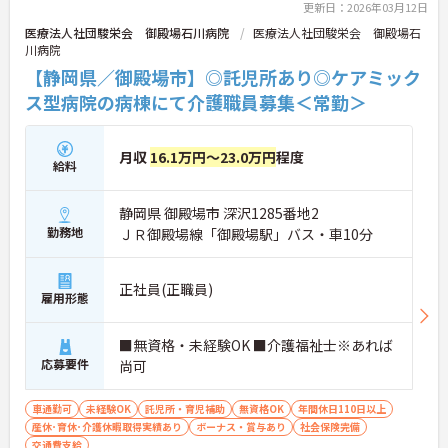
更新日：2026年03月12日
医療法人社団駿栄会 御殿場石川病院
医療法人社団駿栄会 御殿場石
川病院
【静岡県／御殿場市】◎託児所あり◎ケアミック
ス型病院の病棟にて介護職員募集＜常勤＞
月収
16.1万円～23.0万円
程度
給料
静岡県 御殿場市 深沢1285番地2
勤務地
ＪＲ御殿場線「御殿場駅」バス・車10分
正社員(正職員)
雇用形態
■無資格・未経験OK ■介護福祉士※あれば
応募要件
尚可
車通勤可
未経験OK
託児所・育児補助
無資格OK
年間休日110日以上
産休･育休･介護休暇取得実績あり
ボーナス・賞与あり
社会保険完備
交通費支給