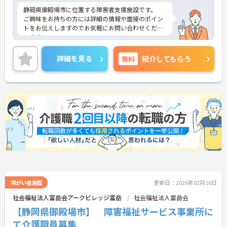
静岡県御殿場市に位置する障害者支援施設です。
ご興味をお持ちの方には詳細の情報や面接のポイン
トをお伝えしますのでお気軽にお問い合わせくださ
いませ。
詳細を見る
無料
紹介してもらう
障がい者施設
更新日：2026年02月16日
社会福祉法人富岳会アークビレッジ富岳
社会福祉法人富岳会
【静岡県御殿場市】 障害福祉サービス事業所に
て介護職員募集