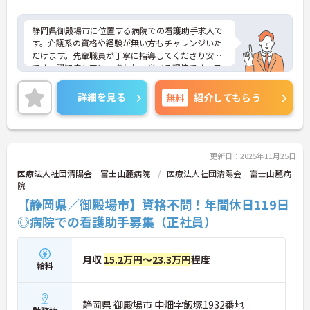
静岡県御殿場市に位置する病院での看護助手求人で
す。介護系の資格や経験が無い方もチャレンジいた
だけます。先輩職員が丁寧に指導してくださり安心
です。認知症ケアにも携われ、学べる環境です。日
勤のみのご勤務ですので、生活リズムを整えやすく
無理なくご勤務いただけます♪月10日休み、残業は
詳細を見る
無料
紹介してもらう
月平均4時間程度と少なく、ワークライフバランス
を大切にした働き方も叶います。ご興味のある方に
は、面接対策ポイントなど、さらに詳細をお話しい
たしますのでお気軽にご相談ください！
更新日：2025年11月25日
医療法人社団清陽会 富士山麓病院
医療法人社団清陽会 富士山麓病
院
【静岡県／御殿場市】資格不問！年間休日119日
◎病院での看護助手募集（正社員）
月収
15.2万円～23.3万円
程度
給料
静岡県 御殿場市 中畑字飯塚1932番地