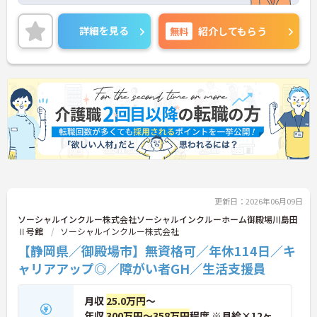
という理念のもと、安定した基盤でご利用者様の自
立を支援しています。週1日からの勤務が可能で、W
ワークや扶養内での勤務も歓迎しており、ご自身の
詳細を見る
無料
紹介してもらう
ペースで働けます。20代から60代まで幅広い世代が
活躍中で、未経験や無資格の方でも安心してスター
トできるよう、先輩スタッフが丁寧にサポートしま
す。昇給の機会は年2回あり、頑張りが評価される環
境です。正社員登用制度や産休・育休制度も整って
いるため、ライフステージに合わせて長く働き続け
られます。介護に挑戦したい方や、空いた時間を有
効活用したい方におすすめです。ご興味のある方は
詳細等をお伝えしますので、お気軽にお問い合わせ
ください。
更新日：2026年06月09日
ソーシャルインクルー株式会社ソーシャルインクルーホーム御殿場川島田
Ⅱ号館
ソーシャルインクルー株式会社
【静岡県／御殿場市】無資格可／年休114日／キ
ャリアアップ◎／障がい者GH／生活支援員
月収
25.0万円
～
年収
300万円～358万円
程度 ※月給×12ヶ