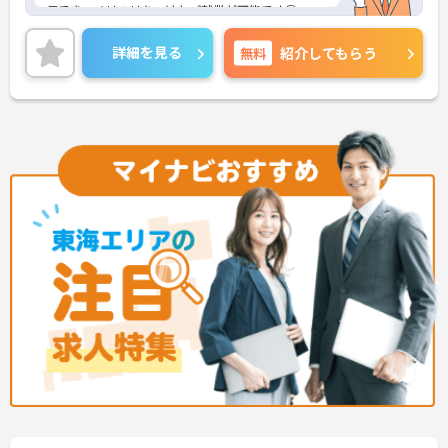
保でき、メリハリをつけたご就業が可能です◎
ご興味ある方には、面接対策ポイントなど、さらに
詳細をお話しいたしますのでお気軽にご相談くださ
詳細を見る
無料
紹介してもらう
い！