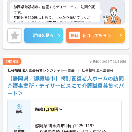
静岡県御殿場市に位置するデイサービス・訪問介護
です。
年間休日110日以上あり、しっかり働いてしっかり
休める、社員にとって理想の働き方を実現できま
す。
日勤帯のみのお仕事ですので、ご家庭をお持ちの方
詳細を見る
無料
紹介してもらう
も働きやすい勤務時間でオススメです。
ご興味をお持ちの方はお気軽にお問い合わせくださ
い。
訪問介護
更新日：2026年02月16日
社会福祉法人富岳会オレンジシャトー富岳
社会福祉法人富岳会
【静岡県／御殿場市】特別養護老人ホームの訪問
介護事業所・デイサービスにて介護職員募集＜パ
ート＞
時給
1,143円
～
給料
静岡県 御殿場市 神山1925-1193
勤務地
ＪＲ御殿場線「岩波駅」バス・車10分