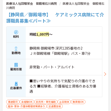
医療法人社団駿栄会 御殿場石川病院
医療法人社団駿栄会 御殿場石
川病院
【静岡県／御殿場市】 ケアミックス病院にて介
護職員募集≪パート≫
時給
1,097円
～
給料
静岡県 御殿場市 深沢1285番地の2
勤務地
ＪＲ御殿場線「御殿場駅」バス・車7分
非常勤・パート・アルバイト
雇用形態
■思いやりの気持ちで気配りの介護のでき
る方 ■経験者、介護福祉士資格のある方優
応募要件
遇
車通勤可
未経験OK
託児所・育児補助
土日祝休
無資格OK
産休･育休･介護休暇取得実績あり
交通費支給