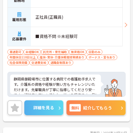
勤務地
正社員(正職員)
雇用形態
■資格不問 ※未経験可
応募要件
車通勤可
未経験OK
託児所・育児補助
無資格OK
日勤のみ
年間休日110日以上
産休･育休･介護休暇取得実績あり
ボーナス・賞与あり
社会保険完備
交通費支給
退職金制度あり
静岡県御殿場市に位置する病院での看護助手求人で
す。介護系の資格や経験が無い方もチャレンジいた
だけます。先輩職員が丁寧に指導してくださり安心
です。認知症ケアにも携われ、学べる環境です。月1
0日休み、残業は月平均4時間程度と少なく、ワーク
ライフバランスを大切にした働き方も叶います。ご
詳細を見る
無料
紹介してもらう
興味のある方には、面接対策ポイントなど、さらに
詳細をお話しいたしますのでお気軽にご相談くださ
い！
更新日：2025年10月31日