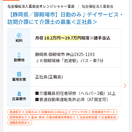
社会福祉法人富岳会オレンジシャトー富岳
社会福祉法人富岳会
【静岡県／御殿場市】日勤のみ♪デイサービス・
訪問介護にて介護士の募集＜正社員＞
月収
18.2万円～29.7万円
程度※諸手当込
給料
静岡県 御殿場市 神山1925-1193
勤務地
ＪＲ御殿場線「岩波駅」バス・車7分
正社員(正職員)
雇用形態
■介護職員初任者研修（ヘルパー2級）以上
応募要件
■普通自動車運転免許必須（AT限定可）
車通勤可
日勤のみ
年間休日110日以上
ブランクOK
資格取得サポート
研修制度あり
産休･育休･介護休暇取得実績あり
社会保険完備
交通費支給
退職金制度あり