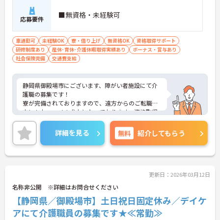
■無資格・未経験可
応募要件
車通勤可
未経験OK
寮・借り上げ
無資格OK
資格取得サポート
研修制度あり
産休･育休･介護休暇取得実績あり
ボーナス・賞与あり
社会保険完備
交通費支給
静岡県御殿場市にございます、障がい者施設にて介
護職の募集です！
寮が完備されておりますので、遠方からのご転職の
方にもおススメの求人となっております。資格取得
支援や研修制度もございますので、スキルアップで
きる環境も揃っておりますよ♪
詳細を見る
無料
紹介してもらう
ご興味のある方は、マイナビ介護職までお問い合わ
せください。
更新日：2026年03月12日
名称非公開 ※詳細はお問合せください
【静岡県／御殿場市】土日祝日固定休み／デイケ
アにて介護職員の募集です★≪常勤≫