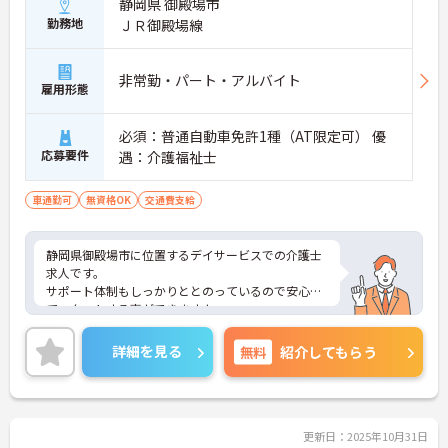
静岡県 御殿場市
勤務地
ＪＲ御殿場線
非常勤・パート・アルバイト
雇用形態
必須：普通自動車免許1種（AT限定可） 優
応募要件
遇：介護福祉士
車通勤可
無資格OK
交通費支給
静岡県御殿場市に位置するデイサービスでの介護士
求人です。
サポート体制もしっかりととのっているので安心し
てスタートする事ができますよ。
ご興味のある方には、面接対策ポイントなど、さら
に詳細をお話しいたしますので、お気軽にご相談く
詳細を見る
無料
紹介してもらう
ださい。
更新日：2025年10月31日