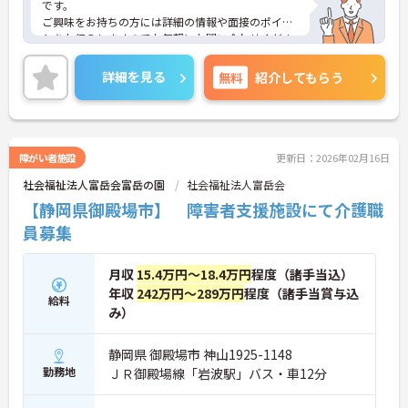
です。
ご興味をお持ちの方には詳細の情報や面接のポイン
トをお伝えしますのでお気軽にお問い合わせくださ
いませ。
詳細を見る
無料
紹介してもらう
障がい者施設
更新日：2026年02月16日
社会福祉法人富岳会富岳の園
社会福祉法人富岳会
【静岡県御殿場市】 障害者支援施設にて介護職
員募集
月収
15.4万円～18.4万円
程度（諸手当込）
年収
242万円～289万円
程度（諸手当賞与込
給料
み）
静岡県 御殿場市 神山1925-1148
勤務地
ＪＲ御殿場線「岩波駅」バス・車12分