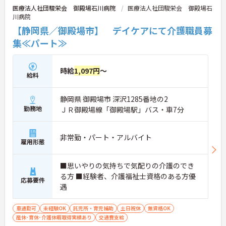
医療法人社団駿栄会 御殿場石川病院
医療法人社団駿栄会 御殿場石
川病院
【静岡県／御殿場市】 デイケアにて介護職員募
集≪パート≫
時給
1,097円
～
給料
静岡県 御殿場市 深沢1285番地の2
勤務地
ＪＲ御殿場線「御殿場駅」バス・車7分
非常勤・パート・アルバイト
雇用形態
■思いやりの気持ちで気配りの介護のでき
る方 ■経験者、介護福祉士資格のある方優
応募要件
遇
車通勤可
未経験OK
託児所・育児補助
土日祝休
無資格OK
産休･育休･介護休暇取得実績あり
交通費支給