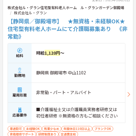
株式会社ル・グラン住宅型有料老人ホーム ル・グランガーデン御殿場
株式会社ル・グラン
【静岡県／御殿場市】 ★無資格・未経験OK★
住宅型有料老人ホームにて介護職募集あり 《非
常勤》
時給
1,120円
～
給料
静岡県 御殿場市 中山1102
勤務地
非常勤・パート・アルバイト
雇用形態
■介護福祉士又は介護職員実務者研修又は
応募要件
初任者研修 ※無資格の方もご相談ください
車通勤可
未経験OK
残業少なめ
年間休日110日以上
ブランクOK
資格取得サポート
研修制度あり
交通費支給