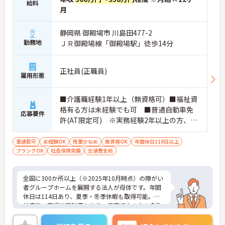
給料
月
静岡県 御殿場市 川島田477-2
勤務地
ＪＲ御殿場線「御殿場駅」徒歩14分
正社員(正職員)
雇用形態
■介護職経験1年以上（無資格可）■福祉資
格有る方は未経験でも可 ■普通自動車免
応募要件
許(AT限定可) ※実務経験2年以上の方、障
がい者福祉に関する経験をお持ちの方大歓
迎
車通勤可
未経験OK
残業少なめ
無資格OK
年間休日110日以上
ブランクOK
社会保険完備
交通費支給
全国に300か所以上（※2025年10月時点）の障がい
者グループホームを展開する法人が母体です。年間
休日は114日あり、夏季・冬季休暇も取得可能。産
前産後・育児休暇制度もあり、子育て中の方も多数
活躍中で、ワークライフバランスを大切にしながら
働ける環境が整っています。研修制度や外部勉強会