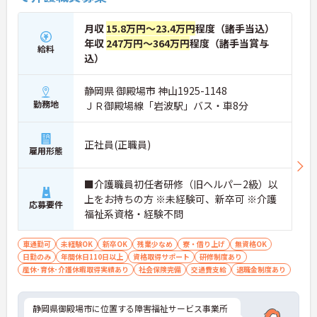
月収
15.8万円～23.4万円
程度（諸手当込）
年収
247万円～364万円
程度（諸手当賞与
給料
込）
静岡県 御殿場市 神山1925-1148
勤務地
ＪＲ御殿場線「岩波駅」バス・車8分
正社員(正職員)
雇用形態
■介護職員初任者研修（旧ヘルパー2級）以
上をお持ちの方 ※未経験可、新卒可 ※介護
応募要件
福祉系資格・経験不問
車通勤可
未経験OK
新卒OK
残業少なめ
寮・借り上げ
無資格OK
日勤のみ
年間休日110日以上
資格取得サポート
研修制度あり
産休･育休･介護休暇取得実績あり
社会保険完備
交通費支給
退職金制度あり
静岡県御殿場市に位置する障害福祉サービス事業所