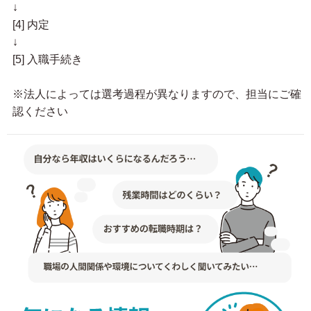
↓
[4] 内定
↓
[5] 入職手続き
※法人によっては選考過程が異なりますので、担当にご確
認ください