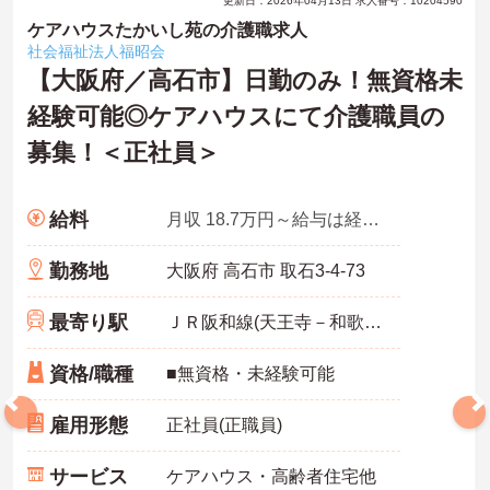
更新日：2026年04月13日 求人番号：10204590
ケアハウスたかいし苑の介護職求人
社会福祉法人福昭会
【大阪府／高石市】日勤のみ！無資格未
経験可能◎ケアハウスにて介護職員の
募集！＜正社員＞
給料
月収 18.7万円～給与は経験、能力に応じて決定
勤務地
大阪府 高石市 取石3-4-73
最寄り駅
ＪＲ阪和線(天王寺－和歌山)「富木駅」徒歩6分
資格/職種
■無資格・未経験可能
雇用形態
正社員(正職員)
サービス
ケアハウス・高齢者住宅他