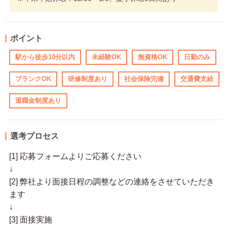
ポイント
駅から徒歩10分以内
未経験OK
無資格OK
日勤のみ
ブランクOK
研修制度あり
社会保険完備
交通費支給
退職金制度あり
選考プロセス
[1] 応募フォームよりご応募ください
↓
[2] 弊社より面接日程の調整などの連絡をさせていただき
ます
↓
[3] 面接実施