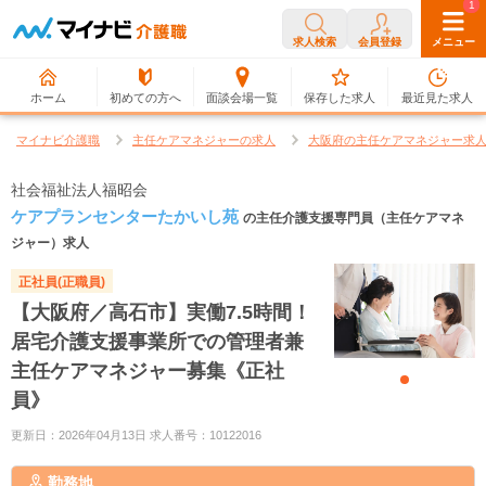
0
1
求人検索
会員登録
メニュー
ホーム
初めての方へ
面談会場一覧
保存した求人
最近見た求人
マイナビ介護職
主任ケアマネジャーの求人
大阪府の主任ケアマネジャー求
社会福祉法人福昭会
ケアプランセンターたかいし苑
の主任介護支援専門員（主任ケアマネ
ジャー）求人
正社員(正職員)
【大阪府／高石市】実働7.5時間！
居宅介護支援事業所での管理者兼
主任ケアマネジャー募集《正社
員》
更新日：2026年04月13日 求人番号：10122016
勤務地