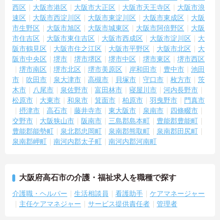
西区
大阪市港区
大阪市大正区
大阪市天王寺区
大阪市浪
速区
大阪市西淀川区
大阪市東淀川区
大阪市東成区
大阪
市生野区
大阪市旭区
大阪市城東区
大阪市阿倍野区
大阪
市住吉区
大阪市東住吉区
大阪市西成区
大阪市淀川区
大
阪市鶴見区
大阪市住之江区
大阪市平野区
大阪市北区
大
阪市中央区
堺市
堺市堺区
堺市中区
堺市東区
堺市西区
堺市南区
堺市北区
堺市美原区
岸和田市
豊中市
池田
市
吹田市
泉大津市
高槻市
貝塚市
守口市
枚方市
茨
木市
八尾市
泉佐野市
富田林市
寝屋川市
河内長野市
松原市
大東市
和泉市
箕面市
柏原市
羽曳野市
門真市
摂津市
高石市
藤井寺市
東大阪市
泉南市
四條畷市
交野市
大阪狭山市
阪南市
三島郡島本町
豊能郡豊能町
豊能郡能勢町
泉北郡忠岡町
泉南郡熊取町
泉南郡田尻町
泉南郡岬町
南河内郡太子町
南河内郡河南町
大阪府高石市の介護・福祉求人を職種で探す
介護職・ヘルパー
生活相談員
看護助手
ケアマネージャー
主任ケアマネジャー
サービス提供責任者
管理者