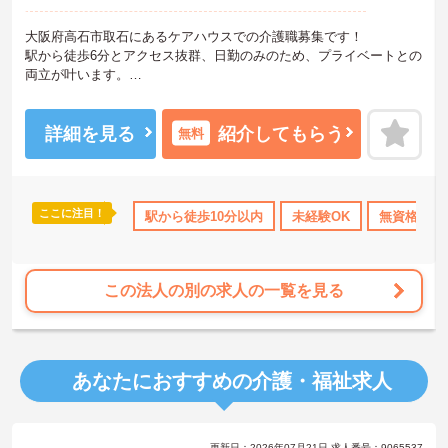
大阪府高石市取石にあるケアハウスでの介護職募集です！
駅から徒歩6分とアクセス抜群、日勤のみのため、プライベートとの
両立が叶います。
未経験・ブランクの方も歓迎で研修制度充実。週休2日制、夏季休暇
もあり、長く安心して働ける職場です。ご興味がある方は、ご面接
のポイントをお伝えしますので、お気軽にお問い合わせください。
詳細を見る
紹介してもらう
無料
ここに注目！
K
無資格OK
年間休日110日以上
駅から徒歩10分以内
ブランクOK
未経験OK
研修制度あり
無資格OK
この法人の別の求人の一覧を見る
あなたにおすすめの介護・福祉求人
更新日：2026年07月21日 求人番号：9065537