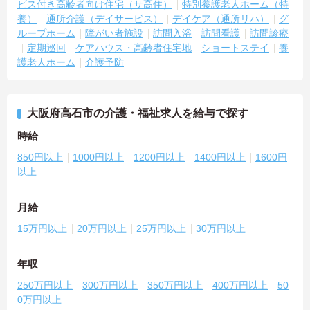
ビス付き高齢者向け住宅（サ高住）
特別養護老人ホーム（特
養）
通所介護（デイサービス）
デイケア（通所リハ）
グ
ループホーム
障がい者施設
訪問入浴
訪問看護
訪問診療
定期巡回
ケアハウス・高齢者住宅地
ショートステイ
養
護老人ホーム
介護予防
大阪府高石市の介護・福祉求人を給与で探す
時給
850円以上
1000円以上
1200円以上
1400円以上
1600円
以上
月給
15万円以上
20万円以上
25万円以上
30万円以上
年収
250万円以上
300万円以上
350万円以上
400万円以上
50
0万円以上