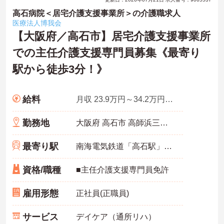
高石病院＜居宅介護支援事業所＞の介護職求人
医療法人博我会
【大阪府／高石市】居宅介護支援事業所
での主任介護支援専門員募集《最寄り
駅から徒歩3分！》
給料
月収 23.9万円～34.2万円程度 諸手当込み
勤務地
大阪府 高石市 高師浜三丁目3番31号
最寄り駅
南海電気鉄道「高石駅」徒歩7分
資格/職種
■主任介護支援専門員免許
雇用形態
正社員(正職員)
サービス
デイケア（通所リハ）