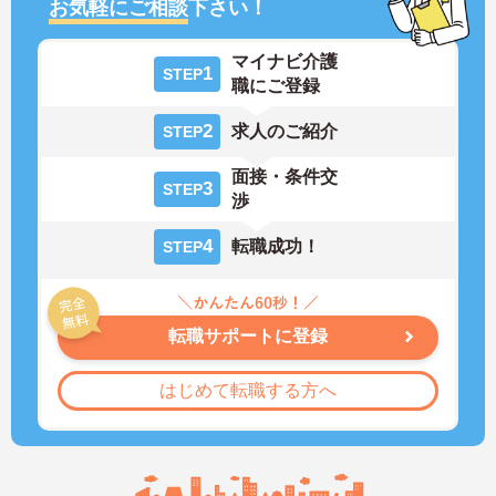
お気軽にご相談
下さい！
マイナビ介護
1
STEP
職にご登録
2
求人のご紹介
STEP
面接・条件交
3
STEP
渉
4
転職成功！
STEP
転職サポートに登録
はじめて転職する方へ