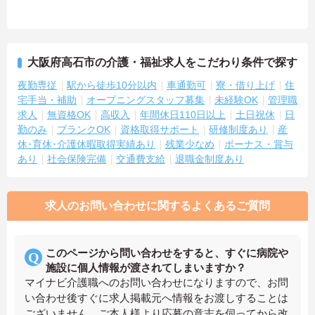
大阪府高石市の介護・福祉求人をこだわり条件で探す
夜勤専従
駅から徒歩10分以内
車通勤可
寮・借り上げ
住
宅手当・補助
オープニングスタッフ募集
未経験OK
管理職
求人
無資格OK
高収入
年間休日110日以上
土日祝休
日
勤のみ
ブランクOK
資格取得サポート
研修制度あり
産
休･育休･介護休暇取得実績あり
残業少なめ
ボーナス・賞与
あり
社会保険完備
交通費支給
退職金制度あり
求人のお問い合わせに関するよくあるご質問
このページから問い合わせをすると、すぐに病院や
施設に個人情報が渡されてしまいますか？
マイナビ介護職へのお問い合わせになりますので、お問
い合わせ後すぐに求人掲載元へ情報をお渡しすることは
ございません。ご本人様より応募の意志を伺ってから改