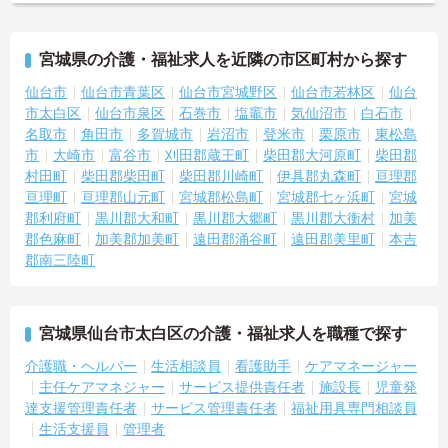
宮城県の介護・福祉求人を近隣の市区町村から探す
仙台市
仙台市青葉区
仙台市宮城野区
仙台市若林区
仙台
市太白区
仙台市泉区
石巻市
塩竈市
気仙沼市
白石市
名取市
角田市
多賀城市
岩沼市
登米市
栗原市
東松島
市
大崎市
富谷市
刈田郡蔵王町
柴田郡大河原町
柴田郡
村田町
柴田郡柴田町
柴田郡川崎町
伊具郡丸森町
亘理郡
亘理町
亘理郡山元町
宮城郡松島町
宮城郡七ヶ浜町
宮城
郡利府町
黒川郡大和町
黒川郡大郷町
黒川郡大衡村
加美
郡色麻町
加美郡加美町
遠田郡涌谷町
遠田郡美里町
本吉
郡南三陸町
宮城県仙台市太白区の介護・福祉求人を職種で探す
介護職・ヘルパー
生活相談員
看護助手
ケアマネージャー
主任ケアマネジャー
サービス提供責任者
施設長
児童発
達支援管理責任者
サービス管理責任者
福祉用具専門相談員
生活支援員
管理者