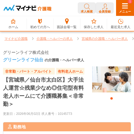
0
1
求人検索
会員登録
メニュー
ホーム
初めての方へ
面談会場一覧
保存した求人
最近見た求人
マイナビ介護職
介護職・ヘルパーの求人
宮城県の介護職・ヘルパー求人
グリーンライフ株式会社
グリーンライフ仙台
の介護職・ヘルパー求人
非常勤・パート・アルバイト
有料老人ホーム
【宮城県／仙台市太白区】大手法
人運営☆残業少なめ◎住宅型有料
老人ホームにて介護職募集＜非常
勤＞
更新日：2026年06月02日 求人番号：10145773
勤務地