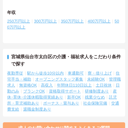
年収
250万円以上
300万円以上
350万円以上
400万円以上
50
0万円以上
宮城県仙台市太白区の介護・福祉求人をこだわり条件
で探す
夜勤専従
駅から徒歩10分以内
車通勤可
寮・借り上げ
住
宅手当・補助
オープニングスタッフ募集
未経験OK
管理職
求人
無資格OK
高収入
年間休日110日以上
土日祝休
日
勤のみ
ブランクOK
資格取得サポート
研修制度あり
産
休･育休･介護休暇取得実績あり
新卒OK
残業少なめ
託児
所・育児補助あり
ボーナス・賞与あり
社会保険完備
交通
費支給
退職金制度あり