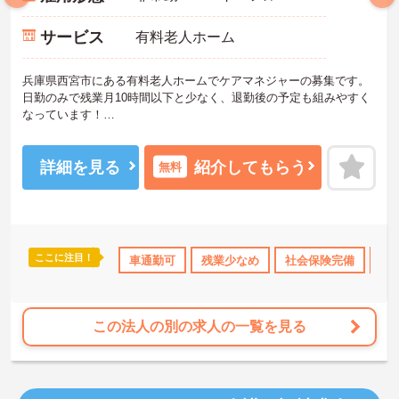
サービス
有料老人ホーム
兵庫県西宮市にある有料老人ホームでケアマネジャーの募集です。
日勤のみで残業月10時間以下と少なく、退勤後の予定も組みやすく
なっています！
永年勤続報奨制度、都市給、職務手当等、手当や制度が充実してい
て働きやすい環境です◎
ご興味のある方には、面接対策ポイントなど、さらに詳細をお話し
詳細を見る
紹介してもらう
無料
いたしますのでお気軽にご相談ください！
ここに注目！
ーナス・賞与あり
社会保険完備
車通勤可
残業少なめ
交通費支給
社会保険完備
退職金制度あり
交
この法人の別の求人の一覧を見る