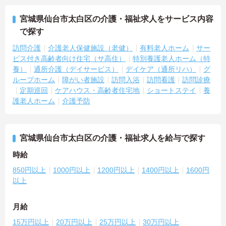
宮城県仙台市太白区の介護・福祉求人をサービス内容
で探す
訪問介護
介護老人保健施設（老健）
有料老人ホーム
サー
ビス付き高齢者向け住宅（サ高住）
特別養護老人ホーム（特
養）
通所介護（デイサービス）
デイケア（通所リハ）
グ
ループホーム
障がい者施設
訪問入浴
訪問看護
訪問診療
定期巡回
ケアハウス・高齢者住宅地
ショートステイ
養
護老人ホーム
介護予防
宮城県仙台市太白区の介護・福祉求人を給与で探す
時給
850円以上
1000円以上
1200円以上
1400円以上
1600円
以上
月給
15万円以上
20万円以上
25万円以上
30万円以上