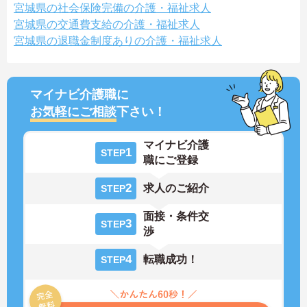
宮城県の社会保険完備の介護・福祉求人
宮城県の交通費支給の介護・福祉求人
宮城県の退職金制度ありの介護・福祉求人
マイナビ介護職に
お気軽にご相談
下さい！
マイナビ介護
1
STEP
職にご登録
2
求人のご紹介
STEP
面接・条件交
3
STEP
渉
4
転職成功！
STEP