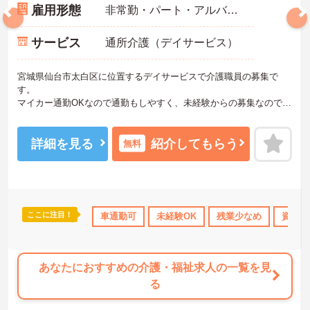
雇用形態
非常勤・パート・アルバイト
サービス
通所介護（デイサービス）
宮城県仙台市太白区に位置するデイサービスで介護職員の募集で
す。
マイカー通勤OKなので通勤もしやすく、未経験からの募集なのでこ
れから介護業界にチャレンジしたい方におすすめの職場です！
ご興味のある方はご面接のポイントをお伝えしますのでお気軽にお
問い合わせください。
詳細を見る
紹介してもらう
無料
ここに注目！
休暇取得実績あり
社会保険完備
車通勤可
未経験OK
交通費支給
残業少なめ
資格取
あなたにおすすめの介護・福祉求人の一覧を見
る