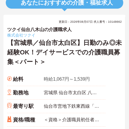
あなたにおすすめの介護・福祉求人
更新日：2026年08月07日 求人番号：10148662
ツクイ仙台八木山の介護職求人
株式会社ツクイ
【宮城県／仙台市太白区】日勤のみ◎未
経験OK！デイサービスでの介護職員募
集＜パート＞
給料
時給1,067円～1,539円
勤務地
宮城県 仙台市太白区 八木山香澄町2-18
最寄り駅
仙台市営地下鉄東西線「八木山動物公園駅」バス・車6分
資格/職種
＜資格＞介護職員初任者研修(旧ヘルパー2級)以上 必須 普通自動車運転免許(AT限定可) 必須 ＜経験＞不問