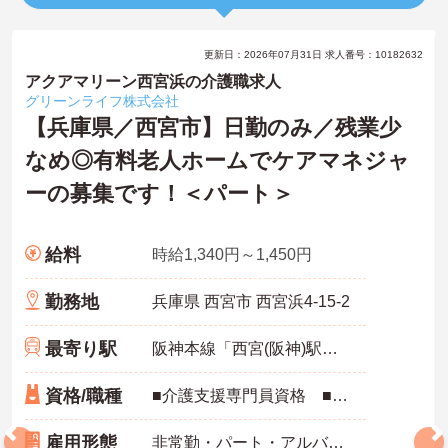
更新日：2026年07月31日 求人番号：10182632
アクアマリーン西宮浜の介護職求人
グリーンライフ株式会社
【兵庫県／西宮市】日勤のみ／残業少
なめ◎有料老人ホームでケアマネジャ
ーの募集です！＜パート＞
給料
時給1,340円～1,450円
勤務地
兵庫県 西宮市 西宮浜4‐15‐2
最寄り駅
阪神本線「西宮(阪神)駅」バス・車10分
資格/職種
■介護支援専門員資格 ■経験必須 ■普通自動車運転免許（AT限定可）
雇用形態
非常勤・パート・アルバイト