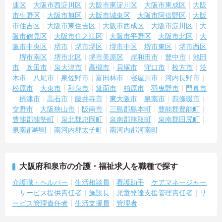
速区
大阪市西淀川区
大阪市東淀川区
大阪市東成区
大阪
市生野区
大阪市旭区
大阪市城東区
大阪市阿倍野区
大阪
市住吉区
大阪市東住吉区
大阪市西成区
大阪市淀川区
大
阪市鶴見区
大阪市住之江区
大阪市平野区
大阪市北区
大
阪市中央区
堺市
堺市堺区
堺市中区
堺市東区
堺市西区
堺市南区
堺市北区
堺市美原区
岸和田市
豊中市
池田
市
吹田市
泉大津市
高槻市
貝塚市
守口市
枚方市
茨
木市
八尾市
泉佐野市
富田林市
寝屋川市
河内長野市
松原市
大東市
和泉市
箕面市
柏原市
羽曳野市
門真市
摂津市
高石市
藤井寺市
東大阪市
泉南市
四條畷市
交野市
大阪狭山市
阪南市
三島郡島本町
豊能郡豊能町
豊能郡能勢町
泉北郡忠岡町
泉南郡熊取町
泉南郡田尻町
泉南郡岬町
南河内郡太子町
南河内郡河南町
大阪府和泉市の介護・福祉求人を職種で探す
介護職・ヘルパー
生活相談員
看護助手
ケアマネージャー
サービス提供責任者
施設長
児童発達支援管理責任者
サ
ービス管理責任者
生活支援員
管理者