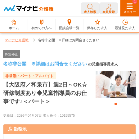
0
1
求人検索
会員登録
メニュー
ホーム
初めての方へ
面談会場一覧
保存した求人
最近見た求人
マイナビ介護職
名称非公開 ※詳細はお問合せください
募集停止
名称非公開 ※詳細はお問合せください
の児童指導員求人
非常勤・パート・アルバイト
【大阪府／和泉市】週2日～OK☆
研修制度あり◆児童指導員のお仕
事です♪＜パート＞
更新日：2026年04月07日 求人番号：10155575
勤務地