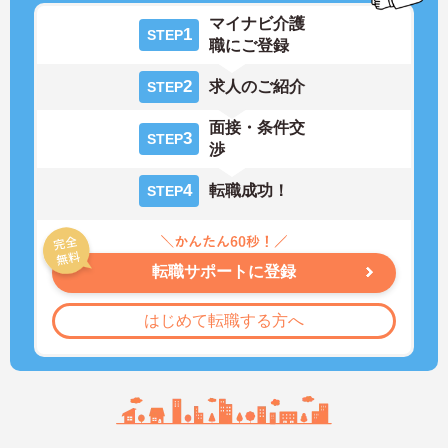
マイナビ介護
1
STEP
職にご登録
2
求人のご紹介
STEP
面接・条件交
3
STEP
渉
4
転職成功！
STEP
転職サポートに登録
はじめて転職する方へ