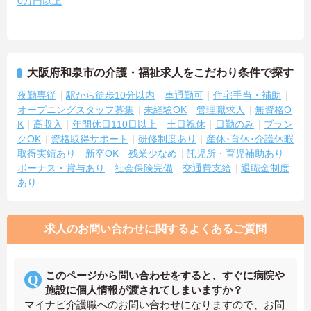
0万円以上
大阪府和泉市の介護・福祉求人をこだわり条件で探す
夜勤専従
駅から徒歩10分以内
車通勤可
住宅手当・補助
オープニングスタッフ募集
未経験OK
管理職求人
無資格O
K
高収入
年間休日110日以上
土日祝休
日勤のみ
ブラン
クOK
資格取得サポート
研修制度あり
産休･育休･介護休暇
取得実績あり
新卒OK
残業少なめ
託児所・育児補助あり
ボーナス・賞与あり
社会保険完備
交通費支給
退職金制度
あり
求人のお問い合わせに関するよくあるご質問
このページから問い合わせをすると、すぐに病院や
施設に個人情報が渡されてしまいますか？
マイナビ介護職へのお問い合わせになりますので、お問