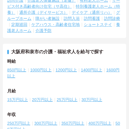
訪問介護
介護老人保健施設（老健）
有料老人ホーム
サー
ビス付き高齢者向け住宅（サ高住）
特別養護老人ホーム（特
養）
通所介護（デイサービス）
デイケア（通所リハ）
グ
ループホーム
障がい者施設
訪問入浴
訪問看護
訪問診療
定期巡回
ケアハウス・高齢者住宅地
ショートステイ
養
護老人ホーム
介護予防
大阪府和泉市の介護・福祉求人を給与で探す
時給
850円以上
1000円以上
1200円以上
1400円以上
1600円
以上
月給
15万円以上
20万円以上
25万円以上
30万円以上
年収
250万円以上
300万円以上
350万円以上
400万円以上
50