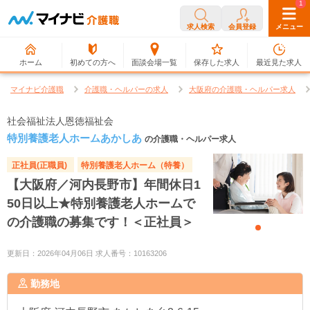
0
1
求人検索
会員登録
メニュー
ホーム
初めての方へ
面談会場一覧
保存した求人
最近見た求人
マイナビ介護職
介護職・ヘルパーの求人
大阪府の介護職・ヘルパー求人
社会福祉法人恩徳福祉会
特別養護老人ホームあかしあ
の介護職・ヘルパー求人
正社員(正職員)
特別養護老人ホーム（特養）
【大阪府／河内長野市】年間休日1
50日以上★特別養護老人ホームで
の介護職の募集です！＜正社員＞
更新日：2026年04月06日 求人番号：10163206
勤務地