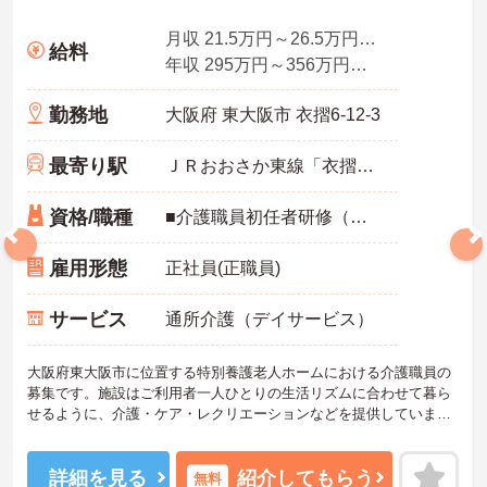
月収 21.5万円～26.5万円程度 ※諸手当込み＜夜勤4回想定＞
給料
年収 295万円～356万円程度 ※別途処遇改善の一時金あり
勤務地
大阪府 東大阪市 衣摺6-12-3
最寄り駅
ＪＲおおさか東線「衣摺加美北駅」徒歩1分
資格/職種
■介護職員初任者研修（ヘルパー2級）以上、介護福祉士 いずれか
雇用形態
正社員(正職員)
サービス
通所介護（デイサービス）
大阪府東大阪市に位置する特別養護老人ホームにおける介護職員の
募集です。施設はご利用者一人ひとりの生活リズムに合わせて暮ら
せるように、介護・ケア・レクリエーションなどを提供していま
す。
週休3日制なので、プライベートとのメリハリのある働き方が可能で
詳細を見る
紹介してもらう
無料