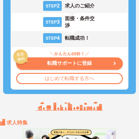
2
求人のご紹介
STEP
面接・条件交
3
STEP
渉
4
転職成功！
STEP
転職サポートに登録
はじめて転職する方へ
求人特集