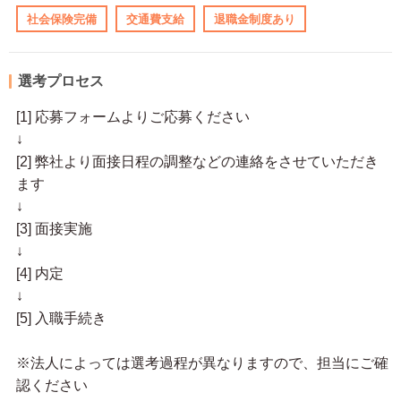
社会保険完備
交通費支給
退職金制度あり
選考プロセス
[1] 応募フォームよりご応募ください
↓
[2] 弊社より面接日程の調整などの連絡をさせていただき
ます
↓
[3] 面接実施
↓
[4] 内定
↓
[5] 入職手続き
※法人によっては選考過程が異なりますので、担当にご確
認ください