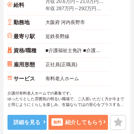
月収 20.6万円～21.0万円程度（職務手当＋夜勤手当4回分込）
給料
年収 287万円～292万円程度（職務手当＋夜勤手当月4回分込）
勤務地
大阪府 河内長野市
最寄り駅
近鉄長野線
資格/職種
■介護福祉士免許 ■介護福祉士実務者研修修了者、介護職員初任者研修修了者 （ヘルパー2級以上）
雇用形態
正社員(正職員)
サービス
有料老人ホーム
介護付有料老人ホームでの募集です。
ゆったりとした雰囲気の明るい職場で、ご入居いただく方が今まで
と同じようにくらしを楽しみ、生協ならではの安心をプラスするこ
と、地域と一緒に育むホームを目指し、提携医療機関をはじめとす
る地元の方々と密接な関係を築くことを大切にしています！お問い
合わせをお待ちしております♪
詳細を見る
紹介してもらう
無料