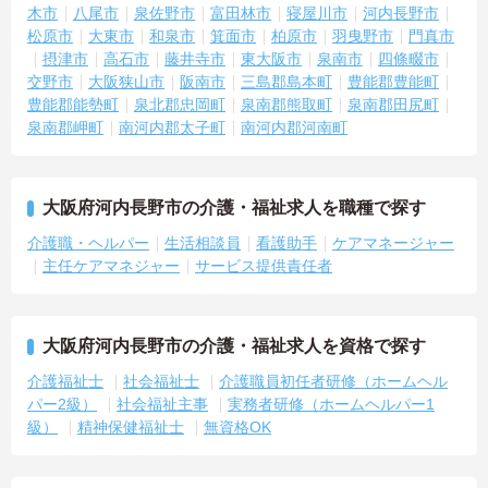
木市
八尾市
泉佐野市
富田林市
寝屋川市
河内長野市
松原市
大東市
和泉市
箕面市
柏原市
羽曳野市
門真市
摂津市
高石市
藤井寺市
東大阪市
泉南市
四條畷市
交野市
大阪狭山市
阪南市
三島郡島本町
豊能郡豊能町
豊能郡能勢町
泉北郡忠岡町
泉南郡熊取町
泉南郡田尻町
泉南郡岬町
南河内郡太子町
南河内郡河南町
大阪府河内長野市の介護・福祉求人を職種で探す
介護職・ヘルパー
生活相談員
看護助手
ケアマネージャー
主任ケアマネジャー
サービス提供責任者
大阪府河内長野市の介護・福祉求人を資格で探す
介護福祉士
社会福祉士
介護職員初任者研修（ホームヘル
パー2級）
社会福祉主事
実務者研修（ホームヘルパー1
級）
精神保健福祉士
無資格OK