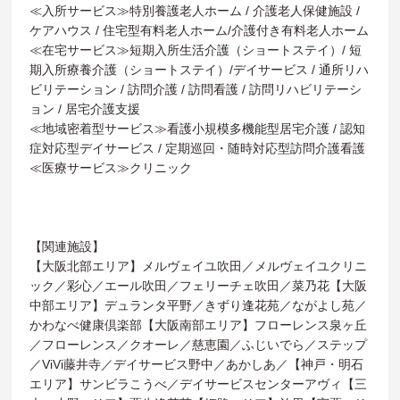
≪入所サービス≫特別養護老人ホーム / 介護老人保健施設 /
ケアハウス / 住宅型有料老人ホーム/介護付き有料老人ホーム
≪在宅サービス≫短期入所生活介護（ショートステイ）/ 短
期入所療養介護（ショートステイ）/デイサービス / 通所リハ
ビリテーション / 訪問介護 / 訪問看護 / 訪問リハビリテーシ
ョン / 居宅介護支援
≪地域密着型サービス≫看護小規模多機能型居宅介護 / 認知
症対応型デイサービス / 定期巡回・随時対応型訪問介護看護
≪医療サービス≫クリニック
【関連施設】
【大阪北部エリア】メルヴェイユ吹田／メルヴェイユクリニ
ック／彩心／エール吹田／フェリーチェ吹田／菜乃花【大阪
中部エリア】デュランタ平野／きずり逢花苑／ながよし苑／
かわなべ健康倶楽部【大阪南部エリア】フローレンス泉ヶ丘
／フローレンス／クオーレ／慈恵園／ふじいでら／ステップ
／ViVi藤井寺／デイサービス野中／あかしあ／【神戸・明石
エリア】サンビラこうべ／デイサービスセンターアヴィ【三