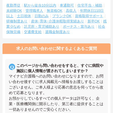
夜勤専従
駅から徒歩10分以内
車通勤可
住宅手当・補助
未経験OK
管理職求人
無資格OK
高収入
年間休日110日
以上
土日祝休
日勤のみ
ブランクOK
資格取得サポート
研修制度あり
産休･育休･介護休暇取得実績あり
新卒OK
残
業少なめ
託児所・育児補助あり
ボーナス・賞与あり
社会
保険完備
交通費支給
退職金制度あり
求人のお問い合わせに関するよくあるご質問
このページから問い合わせをすると、すぐに病院や
施設に個人情報が渡されてしまいますか？
マイナビ介護職へのお問い合わせになりますので、お問
い合わせ後すぐに求人掲載元へ情報をお渡しすることは
ございません。ご本人様より応募の意志を伺ってから改
めて応募となります。
お預かりしているすべての個人データは許可なく、企
業・医療機関側に開示したり、第三者に提供することは
一切ありませんのでご安心ください。