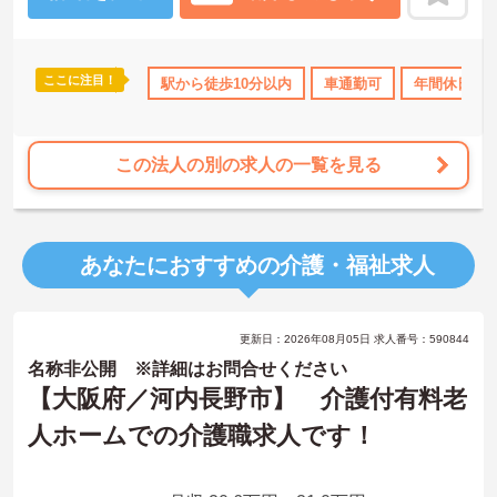
す。また、チームワークを大切にしている職場です。フォロー体制
が充実しているので安心して就業できます。
ご興味のある方には、面接対策ポイントなど、さらに詳細をお話し
ここに注目！
・育児補助
年間休日110日以上
駅から徒歩10分以内
資格取得サポート
車通勤可
研修制度あり
年間休日11
いたしますのでお気軽にご相談ください！
この法人の別の求人の一覧を見る
あなたにおすすめの介護・福祉求人
更新日：2026年08月05日 求人番号：590844
名称非公開 ※詳細はお問合せください
【大阪府／河内長野市】 介護付有料老
人ホームでの介護職求人です！