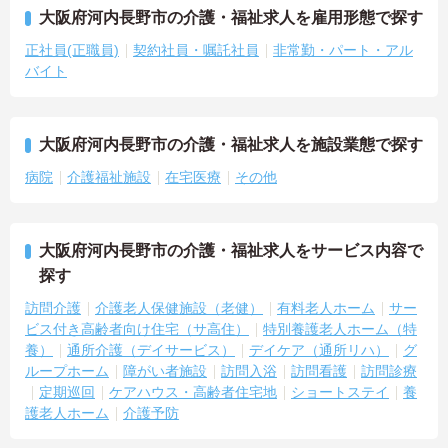
大阪府河内長野市の介護・福祉求人を雇用形態で探す
正社員(正職員)
契約社員・嘱託社員
非常勤・パート・アル
バイト
大阪府河内長野市の介護・福祉求人を施設業態で探す
病院
介護福祉施設
在宅医療
その他
大阪府河内長野市の介護・福祉求人をサービス内容で
探す
訪問介護
介護老人保健施設（老健）
有料老人ホーム
サー
ビス付き高齢者向け住宅（サ高住）
特別養護老人ホーム（特
養）
通所介護（デイサービス）
デイケア（通所リハ）
グ
ループホーム
障がい者施設
訪問入浴
訪問看護
訪問診療
定期巡回
ケアハウス・高齢者住宅地
ショートステイ
養
護老人ホーム
介護予防