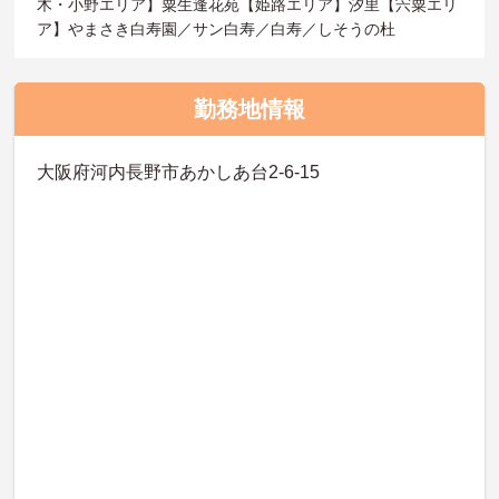
木・小野エリア】粟生逢花苑【姫路エリア】汐里【宍粟エリ
ア】やまさき白寿園／サン白寿／白寿／しそうの杜
勤務地情報
大阪府河内長野市あかしあ台2-6-15