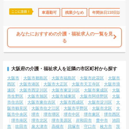
ここに注目！
車通勤可
残業少なめ
年間休日110日以上
あなたにおすすめの介護・福祉求人の一覧を見
る
大阪府の介護・福祉求人を近隣の市区町村から探す
大阪市
大阪市都島区
大阪市福島区
大阪市此花区
大阪市
西区
大阪市港区
大阪市大正区
大阪市天王寺区
大阪市浪
速区
大阪市西淀川区
大阪市東淀川区
大阪市東成区
大阪
市生野区
大阪市旭区
大阪市城東区
大阪市阿倍野区
大阪
市住吉区
大阪市東住吉区
大阪市西成区
大阪市淀川区
大
阪市鶴見区
大阪市住之江区
大阪市平野区
大阪市北区
大
阪市中央区
堺市
堺市堺区
堺市中区
堺市東区
堺市西区
堺市南区
堺市北区
堺市美原区
岸和田市
豊中市
池田
市
吹田市
泉大津市
高槻市
貝塚市
守口市
枚方市
茨