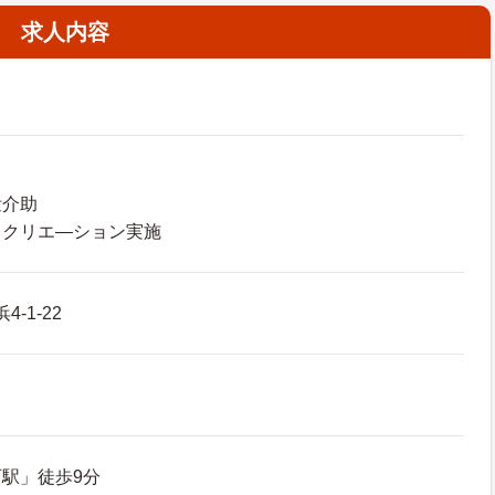
求人内容
泄介助
レクリエ―ション実施
‐1‐22
駅」徒歩9分