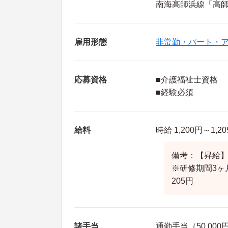
南海高師浜線「高師
雇用形態
非常勤・パート・
応募資格
■介護福祉士資格
■経験必須
給料
時給 1,200円～1,2
備考：【昇給】
※研修期間3ヶ
205円
諸手当
通勤手当（50,00