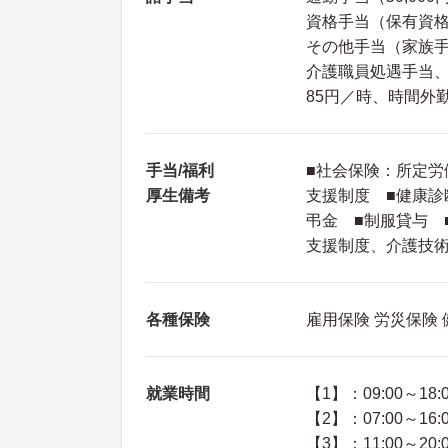
資格手当（保有資
その他手当（家族手
介護職員処遇手当、
85円／時、時間外勤
手当/福利
■社会保険：所定労
厚生備考
支援制度 ■健康診
弔金 ■制服貸与 
支援制度、介護技
各種保険
雇用保険 労災保険
就業時間
【1】：09:00～18:
【2】：07:00～16:
【3】：11:00～20: