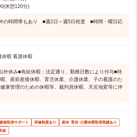
00(休憩120分)
外の時間帯もあり ■週2日～週5日程度 ■時間・曜日応
護休暇 看護休暇
以外休み■有給休暇：法定通り、勤務日数により付与■特
休暇、産前産後休暇、育児休業、介護休業、子の看護のた
性健康管理のための休暇等、裁判員休暇、天災地変等に伴
資格取得サポート
研修制度あり
産休･育休･介護休暇取得実績あり
支給