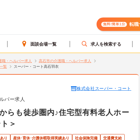
転職
無料!簡単1分
面談会場一覧
求人を検索する
護職・ヘルパー求人
高石市の介護職・ヘルパー求人
一覧
スーパー・コート高石羽衣
株式会社スーパー・コート
ルパー求人
からも徒歩圏内♪住宅型有料老人ホー
ート＞
あり
産休･育休･介護休暇取得実績あり
社会保険完備
交通費支給