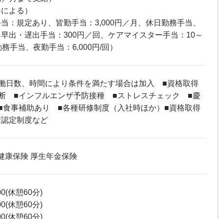
格による）
当：規定あり、皆勤手当：3,000円／月、休日勤務手当、
早出・遅出手当：300円／回、ケアマイスター手当：10～
務手当、夜勤手当：6,000円/回）
働日数、時間により条件を満たす場合は加入 ■資格取得
断 ■インフルエンザ予防接種 ■ストレスチェック ■慶
■食事補助あり ■各種研修制度（入社時ほか）■資格取得
術認定制度など
 健康保険 厚生年金保険
00(休憩60分)
00(休憩60分)
00(休憩60分)