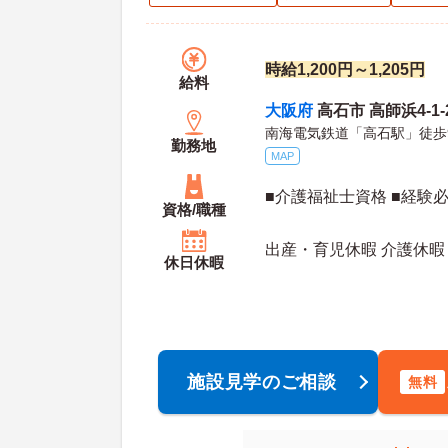
時給1,200円～1,205円
給料
大阪府
高石市 高師浜4‐1‐
南海電気鉄道「高石駅」徒歩
勤務地
MAP
■介護福祉士資格 ■経験
資格/職種
出産・育児休暇 介護休暇
休日休暇
施設見学のご相談
無料