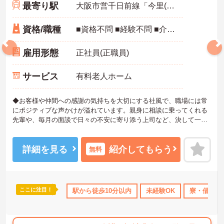
最寄り駅
大阪市営千日前線「今里(大阪メトロ)駅」徒歩3分
資格/職種
■資格不問 ■経験不問 ■介護職員初任者研修（ヘルパー2級）以上あれば尚可
雇用形態
正社員(正職員)
サービス
有料老人ホーム
◆お客様や仲間への感謝の気持ちを大切にする社風で、職場には常
にポジティブな声かけが溢れています。親身に相談に乗ってくれる
先輩や、毎月の面談で日々の不安に寄り添う上司など、決して一人
きりにさせないフォロー体制が万全。心理的安全性が高く、中途入
社でも自然と馴染める職場です。
◆無資格からでもプロフェッショナルを目指せる「資格取得支援制
詳細を見る
紹介してもらう
無料
度」を完備しています。初任者研修から国家資格である介護福祉士
まで、現場での実務経験を積みながら、会社からのバックアップを
受けて資格取得に挑戦できます。
◆法人独自の介護技術認定制度「ケアマイスター」により、身につ
ここに注目！
K
残業少なめ
住宅手当・補助
駅から徒歩10分以内
土日祝休
未経験OK
年間休日110日以上
寮・借り上
けたスキルを5段階でしっかり評価し手当で還元。さらに「目標管理
シート」を用いた月1回の上司との面談があり、一人ひとりの不安や
目標に寄り添う手厚いフォロー体制が整っています。