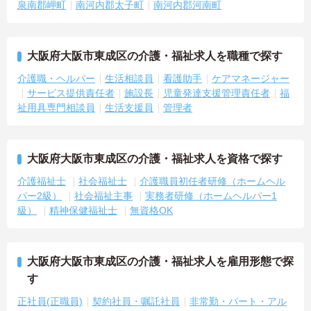
泉南郡岬町
南河内郡太子町
南河内郡河南町
大阪府大阪市東成区の介護・福祉求人を職種で探す
介護職・ヘルパー
生活相談員
看護助手
ケアマネージャー
サービス提供責任者
施設長
児童発達支援管理責任者
福
祉用具専門相談員
生活支援員
管理者
大阪府大阪市東成区の介護・福祉求人を資格で探す
介護福祉士
社会福祉士
介護職員初任者研修（ホームヘル
パー2級）
社会福祉主事
実務者研修（ホームヘルパー1
級）
精神保健福祉士
無資格OK
大阪府大阪市東成区の介護・福祉求人を雇用形態で探
す
正社員(正職員)
契約社員・嘱託社員
非常勤・パート・アル