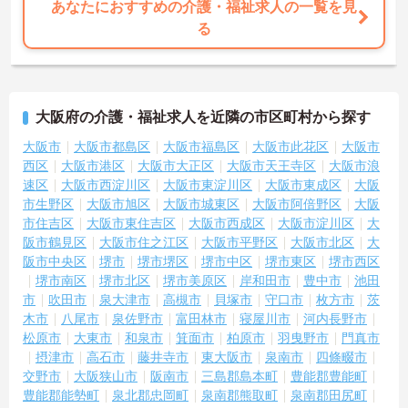
あなたにおすすめの介護・福祉求人の一覧を見
る
大阪府の介護・福祉求人を近隣の市区町村から探す
大阪市
大阪市都島区
大阪市福島区
大阪市此花区
大阪市
西区
大阪市港区
大阪市大正区
大阪市天王寺区
大阪市浪
速区
大阪市西淀川区
大阪市東淀川区
大阪市東成区
大阪
市生野区
大阪市旭区
大阪市城東区
大阪市阿倍野区
大阪
市住吉区
大阪市東住吉区
大阪市西成区
大阪市淀川区
大
阪市鶴見区
大阪市住之江区
大阪市平野区
大阪市北区
大
阪市中央区
堺市
堺市堺区
堺市中区
堺市東区
堺市西区
堺市南区
堺市北区
堺市美原区
岸和田市
豊中市
池田
市
吹田市
泉大津市
高槻市
貝塚市
守口市
枚方市
茨
木市
八尾市
泉佐野市
富田林市
寝屋川市
河内長野市
松原市
大東市
和泉市
箕面市
柏原市
羽曳野市
門真市
摂津市
高石市
藤井寺市
東大阪市
泉南市
四條畷市
交野市
大阪狭山市
阪南市
三島郡島本町
豊能郡豊能町
豊能郡能勢町
泉北郡忠岡町
泉南郡熊取町
泉南郡田尻町