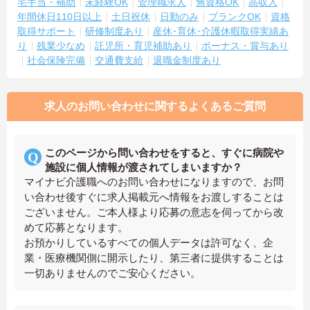
宅手当・補助
未経験OK
管理職求人
無資格OK
高収入
年間休日110日以上
土日祝休
日勤のみ
ブランクOK
資格
取得サポート
研修制度あり
産休･育休･介護休暇取得実績あ
り
残業少なめ
託児所・育児補助あり
ボーナス・賞与あり
社会保険完備
交通費支給
退職金制度あり
求人のお問い合わせに関するよくあるご質問
このページから問い合わせをすると、すぐに病院や
施設に個人情報が渡されてしまいますか？
マイナビ介護職へのお問い合わせになりますので、お問
い合わせ後すぐに求人掲載元へ情報をお渡しすることは
ございません。ご本人様より応募の意志を伺ってから改
めて応募となります。
お預かりしているすべての個人データは許可なく、企
業・医療機関側に開示したり、第三者に提供することは
一切ありませんのでご安心ください。