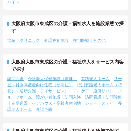
バイト
大阪府大阪市東成区の介護・福祉求人を施設業態で探
す
病院
クリニック
介護福祉施設
在宅医療
その他
大阪府大阪市東成区の介護・福祉求人をサービス内容
で探す
訪問介護
介護老人保健施設（老健）
有料老人ホーム
サー
ビス付き高齢者向け住宅（サ高住）
特別養護老人ホーム（特
養）
通所介護（デイサービス）
デイケア（通所リハ）
グ
ループホーム
障がい者施設
訪問入浴
訪問看護
訪問診療
定期巡回
ケアハウス・高齢者住宅地
ショートステイ
養
護老人ホーム
介護予防
大阪府大阪市東成区の介護・福祉求人を給与で探す