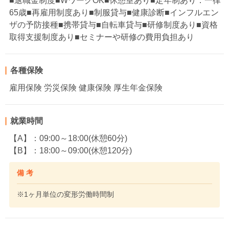
■退職金制度■WワークOK■休憩室あり■定年制あり：一律
65歳■再雇用制度あり■制服貸与■健康診断■インフルエン
ザの予防接種■携帯貸与■自転車貸与■研修制度あり■資格
取得支援制度あり■セミナーや研修の費用負担あり
各種保険
雇用保険 労災保険 健康保険 厚生年金保険
就業時間
【A】：09:00～18:00(休憩60分)
【B】：18:00～09:00(休憩120分)
備 考
※1ヶ月単位の変形労働時間制