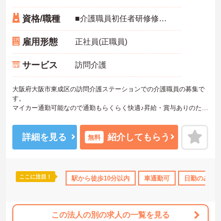
資格/職種
■介護職員初任者研修修了者、介護職員実務者研修修了者、介護福祉士いずれか必須
雇用形態
正社員(正職員)
サービス
訪問介護
大阪府大阪市東成区の訪問介護ステーションでの介護職員の募集で
す。
マイカー通勤可能なので通勤もらくらく快適♪昇給・賞与ありのた
め、あなたの頑張りがしっかり評価されます。
ご興味のある方は、面接のポイントをお伝えしますのでお気軽にお
問い合せください。
詳細を見る
紹介してもらう
無料
《おすすめポイント》
・残業ゼロ！プライベートとの両立が可能です☆
・2025年12月オープンの新しい施設です！
ここに注目！
駅から徒歩10分以内
車通勤可
日勤のみ
・穏やかな職場で、人間関係の良さが魅力です♪
・夜勤なしで生活リズムを安定して保てます◎
この法人の別の求人の一覧を見る