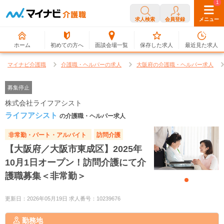
0
1
求人検索
会員登録
メニュー
ホーム
初めての方へ
面談会場一覧
保存した求人
最近見た求人
マイナビ介護職
介護職・ヘルパーの求人
大阪府の介護職・ヘルパー求人
募集停止
株式会社ライフアシスト
ライフアシスト
の介護職・ヘルパー求人
非常勤・パート・アルバイト
訪問介護
【大阪府／大阪市東成区】2025年
10月1日オープン！訪問介護にて介
護職募集＜非常勤＞
更新日：2026年05月19日 求人番号：10239676
勤務地