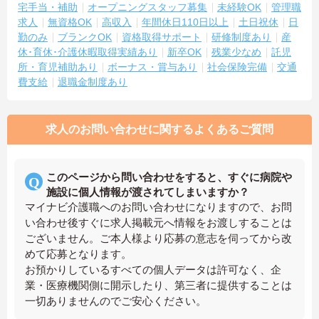
宅手当・補助
オープニングスタッフ募集
未経験OK
管理職
求人
無資格OK
高収入
年間休日110日以上
土日祝休
日
勤のみ
ブランクOK
資格取得サポート
研修制度あり
産
休･育休･介護休暇取得実績あり
新卒OK
残業少なめ
託児
所・育児補助あり
ボーナス・賞与あり
社会保険完備
交通
費支給
退職金制度あり
求人のお問い合わせに関するよくあるご質問
このページから問い合わせをすると、すぐに病院や
施設に個人情報が渡されてしまいますか？
マイナビ介護職へのお問い合わせになりますので、お問
い合わせ後すぐに求人掲載元へ情報をお渡しすることは
ございません。ご本人様より応募の意志を伺ってから改
めて応募となります。
お預かりしているすべての個人データは許可なく、企
業・医療機関側に開示したり、第三者に提供することは
一切ありませんのでご安心ください。