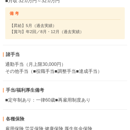
■月収 32.0万円～32.0万円
備 考
【昇給】5月（過去実績）
【賞与】年2回／8月・12月（過去実績）
諸手当
通勤手当（月上限30,000円）
その他手当（■役職手当■調整手当■達成手当）
手当/福利厚生備考
■定年制あり：一律60歳■再雇用制度あり
各種保険
雇用保険 労災保険 健康保険 厚生年金保険