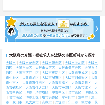
大阪府の介護・福祉求人を近隣の市区町村から探す
大阪市
大阪市都島区
大阪市福島区
大阪市此花区
大阪市
西区
大阪市港区
大阪市大正区
大阪市天王寺区
大阪市浪
速区
大阪市西淀川区
大阪市東淀川区
大阪市東成区
大阪
市生野区
大阪市旭区
大阪市城東区
大阪市阿倍野区
大阪
市住吉区
大阪市東住吉区
大阪市西成区
大阪市淀川区
大
阪市鶴見区
大阪市住之江区
大阪市平野区
大阪市北区
大
阪市中央区
堺市
堺市堺区
堺市中区
堺市東区
堺市西区
堺市南区
堺市北区
堺市美原区
岸和田市
豊中市
池田
市
吹田市
泉大津市
高槻市
貝塚市
守口市
枚方市
茨