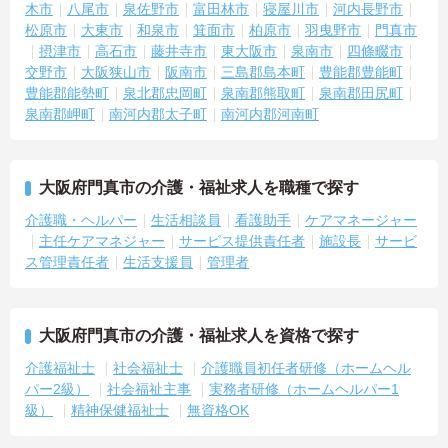
木市
八尾市
泉佐野市
富田林市
寝屋川市
河内長野市
松原市
大東市
和泉市
箕面市
柏原市
羽曳野市
門真市
摂津市
高石市
藤井寺市
東大阪市
泉南市
四條畷市
交野市
大阪狭山市
阪南市
三島郡島本町
豊能郡豊能町
豊能郡能勢町
泉北郡忠岡町
泉南郡熊取町
泉南郡田尻町
泉南郡岬町
南河内郡太子町
南河内郡河南町
大阪府門真市の介護・福祉求人を職種で探す
介護職・ヘルパー
生活相談員
看護助手
ケアマネージャー
主任ケアマネジャー
サービス提供責任者
施設長
サービ
ス管理責任者
生活支援員
管理者
大阪府門真市の介護・福祉求人を資格で探す
介護福祉士
社会福祉士
介護職員初任者研修（ホームヘル
パー2級）
社会福祉主事
実務者研修（ホームヘルパー1
級）
精神保健福祉士
無資格OK