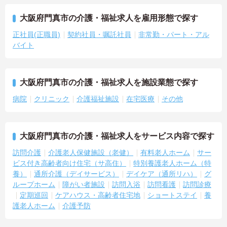
大阪府門真市の介護・福祉求人を雇用形態で探す
正社員(正職員)
契約社員・嘱託社員
非常勤・パート・アル
バイト
大阪府門真市の介護・福祉求人を施設業態で探す
病院
クリニック
介護福祉施設
在宅医療
その他
大阪府門真市の介護・福祉求人をサービス内容で探す
訪問介護
介護老人保健施設（老健）
有料老人ホーム
サー
ビス付き高齢者向け住宅（サ高住）
特別養護老人ホーム（特
養）
通所介護（デイサービス）
デイケア（通所リハ）
グ
ループホーム
障がい者施設
訪問入浴
訪問看護
訪問診療
定期巡回
ケアハウス・高齢者住宅地
ショートステイ
養
護老人ホーム
介護予防