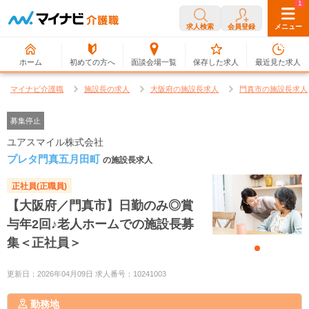
0
1
求人検索
会員登録
メニュー
ホーム
初めての方へ
面談会場一覧
保存した求人
最近見た求人
マイナビ介護職
施設長の求人
大阪府の施設長求人
門真市の施設長求人
募集停止
ユアスマイル株式会社
プレタ門真五月田町
の施設長求人
正社員(正職員)
【大阪府／門真市】日勤のみ◎賞
与年2回♪老人ホームでの施設長募
集＜正社員＞
更新日：2026年04月09日 求人番号：10241003
勤務地