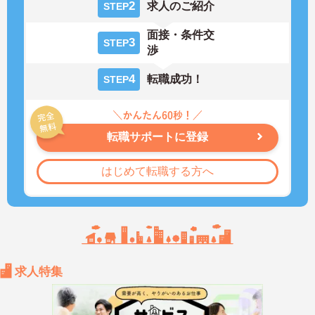
2
求人のご紹介
STEP
面接・条件交
3
STEP
渉
4
転職成功！
STEP
転職サポートに登録
はじめて転職する方へ
求人特集