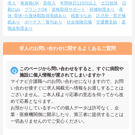
求人
無資格OK
高収入
年間休日110日以上
土日祝休
日
勤のみ
ブランクOK
資格取得サポート
研修制度あり
産
休･育休･介護休暇取得実績あり
残業少なめ
託児所・育児補
助あり
ボーナス・賞与あり
社会保険完備
交通費支給
退
職金制度あり
求人のお問い合わせに関するよくあるご質問
このページから問い合わせをすると、すぐに病院や
施設に個人情報が渡されてしまいますか？
マイナビ介護職へのお問い合わせになりますので、お問
い合わせ後すぐに求人掲載元へ情報をお渡しすることは
ございません。ご本人様より応募の意志を伺ってから改
めて応募となります。
お預かりしているすべての個人データは許可なく、企
業・医療機関側に開示したり、第三者に提供することは
一切ありませんのでご安心ください。