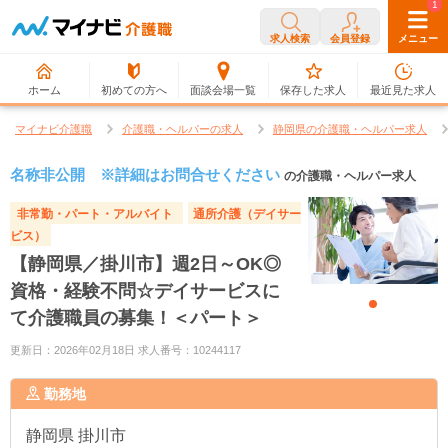
0
1
求人検索
会員登録
メニュー
ホーム
初めての方へ
面談会場一覧
保存した求人
最近見た求人
マイナビ介護職
介護職・ヘルパーの求人
静岡県の介護職・ヘルパー求人
名称非公開 ※詳細はお問合せください
の介護職・ヘルパー求人
非常勤・パート・アルバイト
通所介護（デイサー
ビス）
【静岡県／掛川市】週2日～OK◎
資格・経験不問☆デイサービスに
て介護職員の募集！＜パート＞
更新日：2026年02月18日 求人番号：10244117
勤務地
静岡県
掛川市