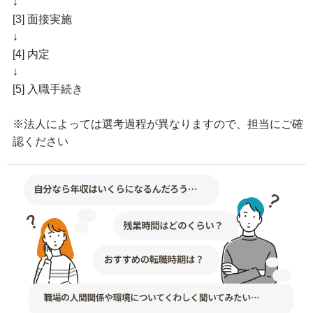
↓
[3] 面接実施
↓
[4] 内定
↓
[5] 入職手続き
※法人によっては選考過程が異なりますので、担当にご確
認ください