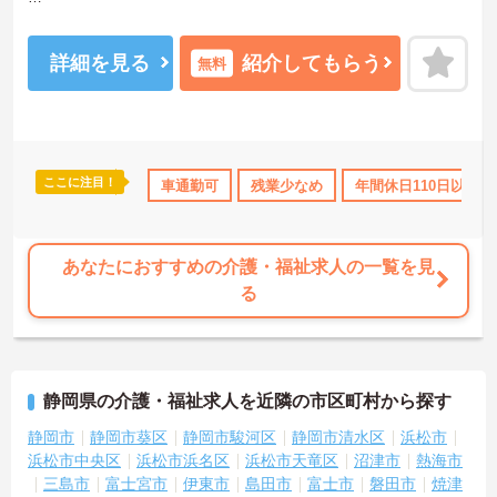
年間休日110日にて、お休み多めなので、プライベートの時間もしっ
かり確保できます！また、マイカー通勤OKなので、通勤も楽々です
◎
詳細を見る
紹介してもらう
無料
ご興味のある方は、マイナビ介護職までお問い合わせください。
ここに注目！
なめ
年間休日110日以上
車通勤可
社会保険完備
残業少なめ
交通費支給
年間休日110日以上
退職金制
あなたにおすすめの介護・福祉求人の一覧を見
る
静岡県の介護・福祉求人を近隣の市区町村から探す
静岡市
静岡市葵区
静岡市駿河区
静岡市清水区
浜松市
浜松市中央区
浜松市浜名区
浜松市天竜区
沼津市
熱海市
三島市
富士宮市
伊東市
島田市
富士市
磐田市
焼津