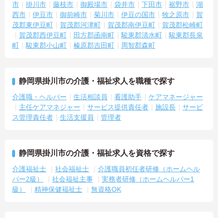
市
掛川市
藤枝市
御殿場市
袋井市
下田市
裾野市
湖
西市
伊豆市
御前崎市
菊川市
伊豆の国市
牧之原市
賀
茂郡東伊豆町
賀茂郡河津町
賀茂郡南伊豆町
賀茂郡松崎町
賀茂郡西伊豆町
田方郡函南町
駿東郡清水町
駿東郡長泉
町
駿東郡小山町
榛原郡吉田町
周智郡森町
静岡県掛川市の介護・福祉求人を職種で探す
介護職・ヘルパー
生活相談員
看護助手
ケアマネージャー
主任ケアマネジャー
サービス提供責任者
施設長
サービ
ス管理責任者
生活支援員
管理者
静岡県掛川市の介護・福祉求人を資格で探す
介護福祉士
社会福祉士
介護職員初任者研修（ホームヘル
パー2級）
社会福祉主事
実務者研修（ホームヘルパー1
級）
精神保健福祉士
無資格OK