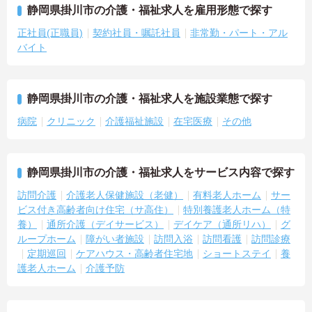
静岡県掛川市の介護・福祉求人を雇用形態で探す
正社員(正職員)
契約社員・嘱託社員
非常勤・パート・アル
バイト
静岡県掛川市の介護・福祉求人を施設業態で探す
病院
クリニック
介護福祉施設
在宅医療
その他
静岡県掛川市の介護・福祉求人をサービス内容で探す
訪問介護
介護老人保健施設（老健）
有料老人ホーム
サー
ビス付き高齢者向け住宅（サ高住）
特別養護老人ホーム（特
養）
通所介護（デイサービス）
デイケア（通所リハ）
グ
ループホーム
障がい者施設
訪問入浴
訪問看護
訪問診療
定期巡回
ケアハウス・高齢者住宅地
ショートステイ
養
護老人ホーム
介護予防