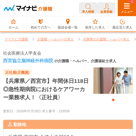
0
1
求人検索
会員登録
メニュー
ホーム
初めての方へ
面談会場一覧
保存した求人
最近見た求人
マイナビ介護職
介護職・ヘルパーの求人
兵庫県の介護職・ヘルパー求人
社会医療法人甲友会
西宮協立脳神経外科病院
の介護職・ヘルパー、介護福祉士求人
正社員(正職員)
【兵庫県／西宮市】年間休日118日
◎急性期病院におけるケアワーカ
ー業務求人！〈正社員〉
更新日：2026年07月29日 求人番号：233058
勤務地