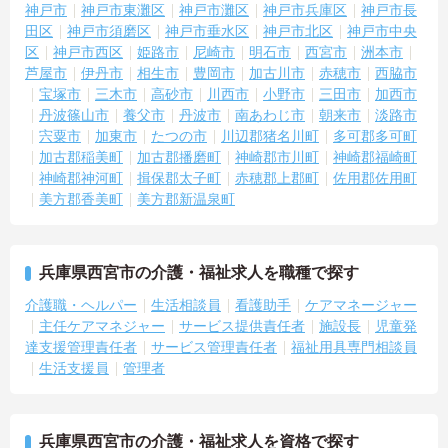
・週3日から勤務相談可能
神戸市
神戸市東灘区
神戸市灘区
神戸市兵庫区
神戸市長
・正職員登用制度あり
田区
神戸市須磨区
神戸市垂水区
神戸市北区
神戸市中央
・育児休業制度あり
区
神戸市西区
姫路市
尼崎市
明石市
西宮市
洲本市
・介護休業制度あり
芦屋市
伊丹市
相生市
豊岡市
加古川市
赤穂市
西脇市
→ 将来を見据えながら働き続けやすい環境です♪
宝塚市
三木市
高砂市
川西市
小野市
三田市
加西市
―――――――――――――――
丹波篠山市
養父市
丹波市
南あわじ市
朝来市
淡路市
■ 福利厚生も充実です♪
―――――――――――――――
宍粟市
加東市
たつの市
川辺郡猪名川町
多可郡多可町
職員が安心して働ける制度が整っています。
加古郡稲美町
加古郡播磨町
神崎郡市川町
神崎郡福崎町
・食事補助制度あり
神崎郡神河町
揖保郡太子町
赤穂郡上郡町
佐用郡佐用町
・交通費全額支給
美方郡香美町
美方郡新温泉町
・健康診断あり
・福利厚生サービス利用可能
→ 日々の働きやすさを支えるサポート体制があります♪
兵庫県西宮市の介護・福祉求人を職種で探す
介護職・ヘルパー
生活相談員
看護助手
ケアマネージャー
主任ケアマネジャー
サービス提供責任者
施設長
児童発
達支援管理責任者
サービス管理責任者
福祉用具専門相談員
生活支援員
管理者
兵庫県西宮市の介護・福祉求人を資格で探す