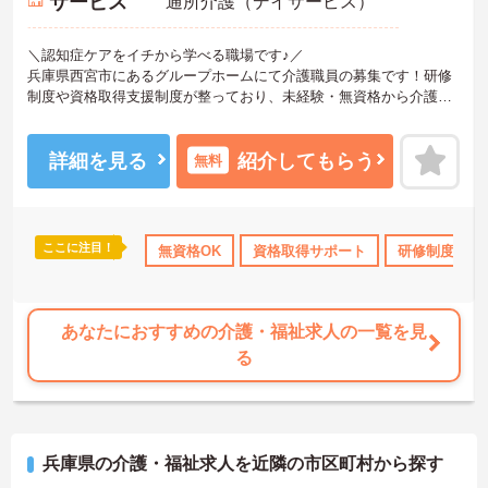
サービス
通所介護（デイサービス）
＼認知症ケアをイチから学べる職場です♪／
兵庫県西宮市にあるグループホームにて介護職員の募集です！研修
制度や資格取得支援制度が整っており、未経験・無資格から介護業
界へチャレンジしたい方にもおすすめです◎育児・介護休業制度や
食事補助など福利厚生も充実。無理なく働きながらスキルアップを
目指せる環境です♪ご興味のある方には、面接対策ポイントなど、さ
詳細を見る
紹介してもらう
無料
らに詳細をお話しいたしますのでお気軽にご相談ください！
―――――――――――――――
■ 未経験から安心スタート♪
ここに注目！
あり
産休･育休･介護休暇取得実績あり
無資格OK
資格取得サポート
社会保険完備
研修制度あり
―――――――――――――――
介護のお仕事が初めての方も挑戦しやすい環境です。
・無資格、未経験から応募可能
・研修制度あり
あなたにおすすめの介護・福祉求人の一覧を見
・資格取得支援制度あり
る
・段階的に知識や技術を習得可能
→ 働きながら着実にスキルアップを目指せます♪
―――――――――――――――
■ 長く働きやすい職場です♪
―――――――――――――――
兵庫県の介護・福祉求人を近隣の市区町村から探す
ライフスタイルに合わせた働き方が相談できます。