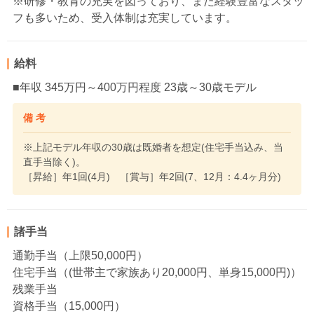
※研修・教育の充実を図っており、また経験豊富なスタッ
フも多いため、受入体制は充実しています。
給料
■年収 345万円～400万円程度 23歳～30歳モデル
備 考
※上記モデル年収の30歳は既婚者を想定(住宅手当込み、当
直手当除く)。
［昇給］年1回(4月) ［賞与］年2回(7、12月：4.4ヶ月分)
諸手当
通勤手当（上限50,000円）
住宅手当（(世帯主で家族あり20,000円、単身15,000円)）
残業手当
資格手当（15,000円）