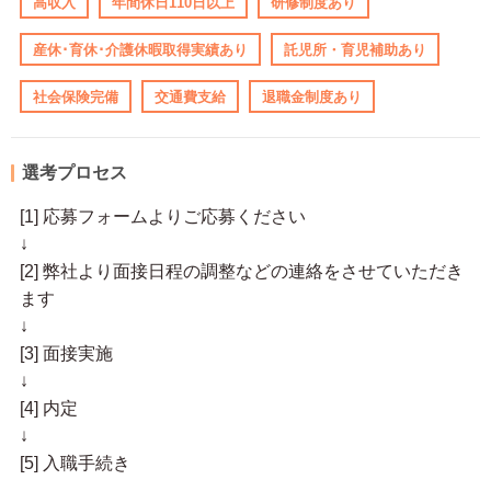
高収入
年間休日110日以上
研修制度あり
産休･育休･介護休暇取得実績あり
託児所・育児補助あり
社会保険完備
交通費支給
退職金制度あり
選考プロセス
[1] 応募フォームよりご応募ください
↓
[2] 弊社より面接日程の調整などの連絡をさせていただき
ます
↓
[3] 面接実施
↓
[4] 内定
↓
[5] 入職手続き