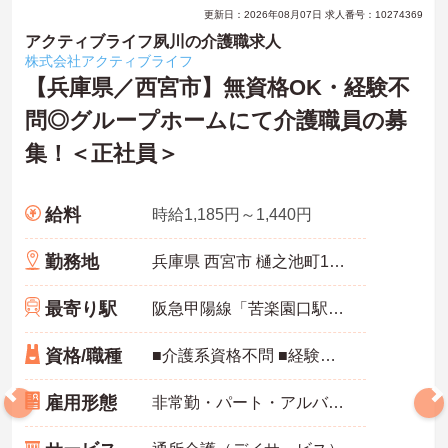
更新日：2026年08月07日 求人番号：10274369
アクティブライフ夙川の介護職求人
株式会社アクティブライフ
【兵庫県／西宮市】無資格OK・経験不
問◎グループホームにて介護職員の募
集！＜正社員＞
給料
時給1,185円～1,440円
勤務地
兵庫県 西宮市 樋之池町16-4
最寄り駅
阪急甲陽線「苦楽園口駅」徒歩12分
資格/職種
■介護系資格不問 ■経験不問
雇用形態
非常勤・パート・アルバイト