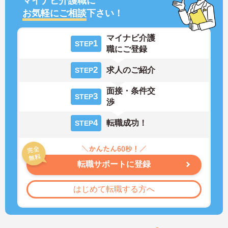
マイナビ介護職に
お気軽にご相談
下さい！
マイナビ介護
1
STEP
職にご登録
2
求人のご紹介
STEP
面接・条件交
3
STEP
渉
4
転職成功！
STEP
転職サポートに登録
はじめて転職する方へ