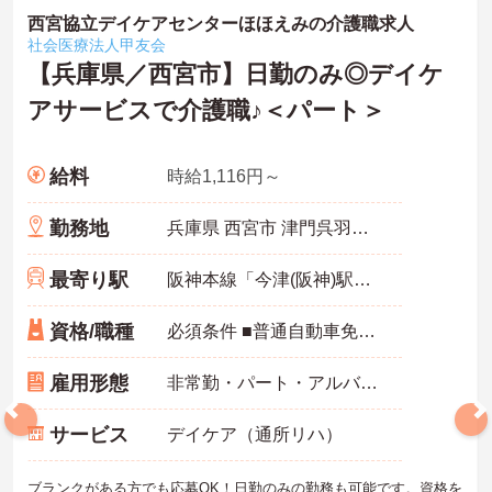
西宮協立デイケアセンターほほえみの介護職求人
社会医療法人甲友会
【兵庫県／西宮市】日勤のみ◎デイケ
アサービスで介護職♪＜パート＞
給料
時給1,116円～
勤務地
兵庫県 西宮市 津門呉羽町10-13
最寄り駅
阪神本線「今津(阪神)駅」徒歩11分
資格/職種
必須条件 ■普通自動車免許（AT限定可）※ペーパードライバー不可 ■介護職員初任者研修（旧ヘルパー2級）以上 ■介護実務経験1年以上（施設問わず）
雇用形態
非常勤・パート・アルバイト
サービス
デイケア（通所リハ）
ブランクがある方でも応募OK！日勤のみの勤務も可能です。資格を