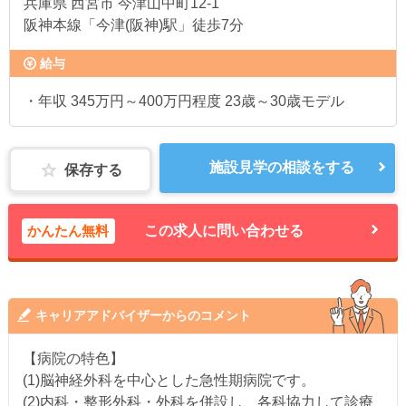
兵庫県
西宮市 今津山中町12-1
阪神本線「今津(阪神)駅」徒歩7分
給与
・年収 345万円～400万円程度 23歳～30歳モデル
施設見学の相談をする
保存する
かんたん無料
この求人に問い合わせる
キャリアアドバイザーからのコメント
【病院の特色】
(1)脳神経外科を中心とした急性期病院です。
(2)内科・整形外科・外科を併設し、各科協力して診療