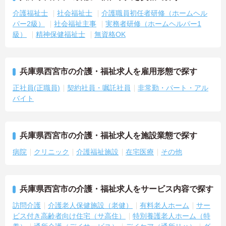
介護福祉士
社会福祉士
介護職員初任者研修（ホームヘル
パー2級）
社会福祉主事
実務者研修（ホームヘルパー1
級）
精神保健福祉士
無資格OK
兵庫県西宮市の介護・福祉求人を雇用形態で探す
正社員(正職員)
契約社員・嘱託社員
非常勤・パート・アル
バイト
兵庫県西宮市の介護・福祉求人を施設業態で探す
病院
クリニック
介護福祉施設
在宅医療
その他
兵庫県西宮市の介護・福祉求人をサービス内容で探す
訪問介護
介護老人保健施設（老健）
有料老人ホーム
サー
ビス付き高齢者向け住宅（サ高住）
特別養護老人ホーム（特