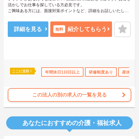
活かしでお仕事を探している方必見です。
ご興味ある方には、面接対策ポイントなど、詳細をお話しいたしま
すのでお気軽にご相談ください。
詳細を見る
紹介してもらう
無料
ここに注目！
なめ
住宅手当・補助
年間休日110日以上
土日祝休
日勤のみ
研修制度あり
年間休日110日以上
産休･育
この法人の別の求人の一覧を見る
あなたにおすすめの介護・福祉求人