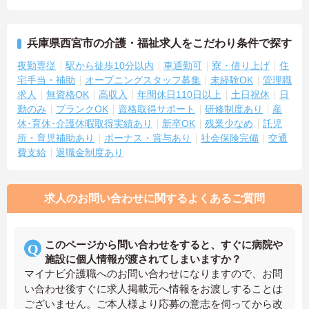
兵庫県西宮市の介護・福祉求人をこだわり条件で探す
夜勤専従
駅から徒歩10分以内
車通勤可
寮・借り上げ
住
宅手当・補助
オープニングスタッフ募集
未経験OK
管理職
求人
無資格OK
高収入
年間休日110日以上
土日祝休
日
勤のみ
ブランクOK
資格取得サポート
研修制度あり
産
休･育休･介護休暇取得実績あり
新卒OK
残業少なめ
託児
所・育児補助あり
ボーナス・賞与あり
社会保険完備
交通
費支給
退職金制度あり
求人のお問い合わせに関するよくあるご質問
このページから問い合わせをすると、すぐに病院や
施設に個人情報が渡されてしまいますか？
マイナビ介護職へのお問い合わせになりますので、お問
い合わせ後すぐに求人掲載元へ情報をお渡しすることは
ございません。ご本人様より応募の意志を伺ってから改