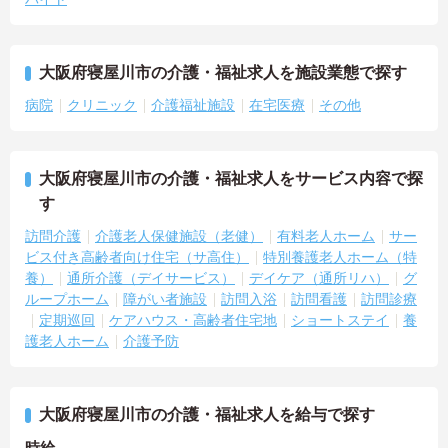
大阪府寝屋川市の介護・福祉求人を施設業態で探す
病院
クリニック
介護福祉施設
在宅医療
その他
大阪府寝屋川市の介護・福祉求人をサービス内容で探
す
訪問介護
介護老人保健施設（老健）
有料老人ホーム
サー
ビス付き高齢者向け住宅（サ高住）
特別養護老人ホーム（特
養）
通所介護（デイサービス）
デイケア（通所リハ）
グ
ループホーム
障がい者施設
訪問入浴
訪問看護
訪問診療
定期巡回
ケアハウス・高齢者住宅地
ショートステイ
養
護老人ホーム
介護予防
大阪府寝屋川市の介護・福祉求人を給与で探す
時給