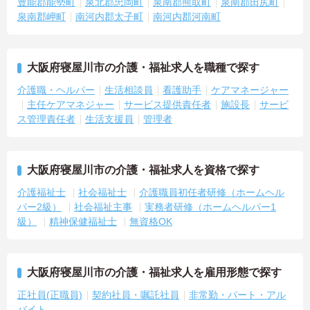
豊能郡能勢町
泉北郡忠岡町
泉南郡熊取町
泉南郡田尻町
泉南郡岬町
南河内郡太子町
南河内郡河南町
大阪府寝屋川市の介護・福祉求人を職種で探す
介護職・ヘルパー
生活相談員
看護助手
ケアマネージャー
主任ケアマネジャー
サービス提供責任者
施設長
サービ
ス管理責任者
生活支援員
管理者
大阪府寝屋川市の介護・福祉求人を資格で探す
介護福祉士
社会福祉士
介護職員初任者研修（ホームヘル
パー2級）
社会福祉主事
実務者研修（ホームヘルパー1
級）
精神保健福祉士
無資格OK
大阪府寝屋川市の介護・福祉求人を雇用形態で探す
正社員(正職員)
契約社員・嘱託社員
非常勤・パート・アル
バイト