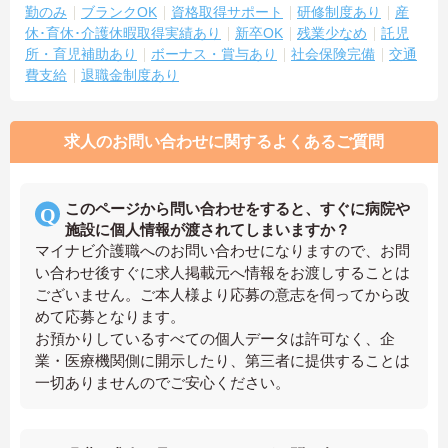
勤のみ
ブランクOK
資格取得サポート
研修制度あり
産
休･育休･介護休暇取得実績あり
新卒OK
残業少なめ
託児
所・育児補助あり
ボーナス・賞与あり
社会保険完備
交通
費支給
退職金制度あり
求人のお問い合わせに関するよくあるご質問
このページから問い合わせをすると、すぐに病院や
施設に個人情報が渡されてしまいますか？
マイナビ介護職へのお問い合わせになりますので、お問
い合わせ後すぐに求人掲載元へ情報をお渡しすることは
ございません。ご本人様より応募の意志を伺ってから改
めて応募となります。
お預かりしているすべての個人データは許可なく、企
業・医療機関側に開示したり、第三者に提供することは
一切ありませんのでご安心ください。