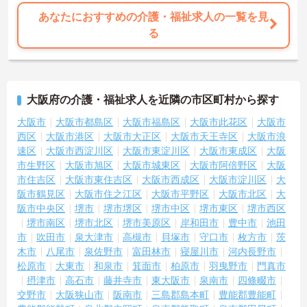
あなたにおすすめの介護・福祉求人の一覧を見
る
大阪府の介護・福祉求人を近隣の市区町村から探す
大阪市
大阪市都島区
大阪市福島区
大阪市此花区
大阪市
西区
大阪市港区
大阪市大正区
大阪市天王寺区
大阪市浪
速区
大阪市西淀川区
大阪市東淀川区
大阪市東成区
大阪
市生野区
大阪市旭区
大阪市城東区
大阪市阿倍野区
大阪
市住吉区
大阪市東住吉区
大阪市西成区
大阪市淀川区
大
阪市鶴見区
大阪市住之江区
大阪市平野区
大阪市北区
大
阪市中央区
堺市
堺市堺区
堺市中区
堺市東区
堺市西区
堺市南区
堺市北区
堺市美原区
岸和田市
豊中市
池田
市
吹田市
泉大津市
高槻市
貝塚市
守口市
枚方市
茨
木市
八尾市
泉佐野市
富田林市
寝屋川市
河内長野市
松原市
大東市
和泉市
箕面市
柏原市
羽曳野市
門真市
摂津市
高石市
藤井寺市
東大阪市
泉南市
四條畷市
交野市
大阪狭山市
阪南市
三島郡島本町
豊能郡豊能町