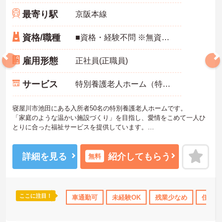
最寄り駅
京阪本線
資格/職種
■資格・経験不問 ※無資格・未経験の方もご応募頂けます。
雇用形態
正社員(正職員)
サービス
特別養護老人ホーム（特養）
寝屋川市池田にある入所者50名の特別養護老人ホームです。
「家庭のような温かい施設づくり」を目指し、愛情をこめて一人ひ
とりに合った福祉サービスを提供しています。
ご興味がある方は是非一度マイナビまでお問い合わせください。さ
らに詳細などお伝えします！
詳細を見る
紹介してもらう
無料
ここに注目！
のみ
年間休日110日以上
車通勤可
資格取得サポート
未経験OK
残業少なめ
研修制度あり
住宅手
産