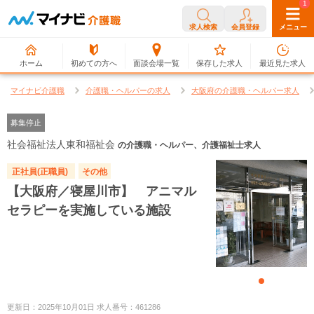
0
1
求人検索
会員登録
メニュー
ホーム
初めての方へ
面談会場一覧
保存した求人
最近見た求人
マイナビ介護職
介護職・ヘルパーの求人
大阪府の介護職・ヘルパー求人
募集停止
社会福祉法人東和福祉会
の介護職・ヘルパー、介護福祉士求人
正社員(正職員)
その他
【大阪府／寝屋川市】 アニマル
セラピーを実施している施設
更新日：2025年10月01日 求人番号：461286