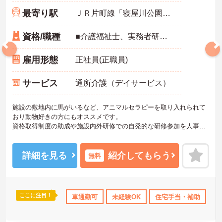
最寄り駅
ＪＲ片町線「寝屋川公園駅」バス・車9分
資格/職種
■介護福祉士、実務者研修（ヘルパー1級）、初任者研修（ヘルパー2級）のいずれか ※経験あれば尚可
雇用形態
正社員(正職員)
サービス
通所介護（デイサービス）
施設の敷地内に馬がいるなど、アニマルセラピーを取り入れられて
おり動物好きの方にもオススメです。
資格取得制度の助成や施設内外研修での自発的な研修参加を人事考
課に繋げた処遇改善を行っています。
また残業少なめで、福利厚生も充実していますので、長く続けられ
る環境です。
詳細を見る
紹介してもらう
無料
未経験の方でも丁寧に指導できる環境があります！
ご興味ある方には、面接のポイントなど、さらに詳細をお話致しま
すのでお気軽にご相談ください。
ここに注目！
補助
日勤のみ
産休･育休･介護休暇取得実績あり
車通勤可
未経験OK
住宅手当・補助
社会保険完備
託