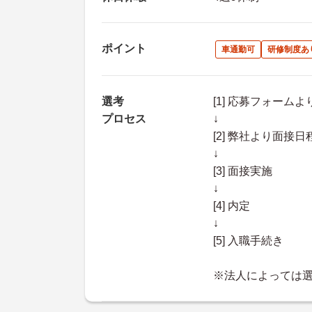
ポイント
車通勤可
研修制度あ
選考
[1] 応募フォーム
プロセス
↓
[2] 弊社より面
↓
[3] 面接実施
↓
[4] 内定
↓
[5] 入職手続き
※法人によっては