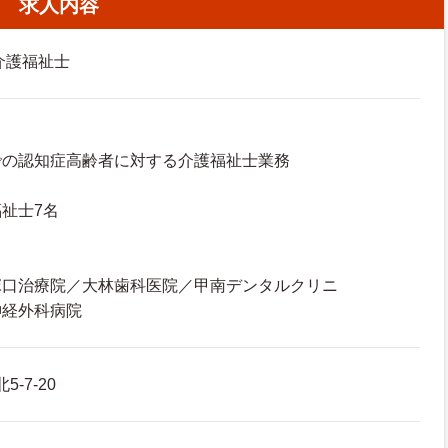
求人内容
介護福祉士
での認知症高齢者に対する介護福祉士業務
祉士7名
】
塚口治療院／大林歯科医院／甲南デンタルクリニ
神経外科病院
-7-20