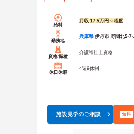
月収 17.5万円～程度
給料
兵庫県
伊丹市 野間北5-7-
勤務地
介護福祉士資格
資格/職種
4週9休制
休日休暇
施設見学のご相談
無料