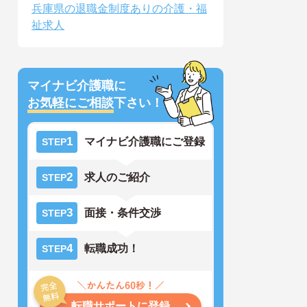
兵庫県の退職金制度ありの介護・福
祉求人
マイナビ介護職に
お気軽にご相談
下さい！
1
マイナビ介護職にご登録
STEP
2
求人のご紹介
STEP
3
面接・条件交渉
STEP
4
転職成功！
STEP
転職サポートに登録