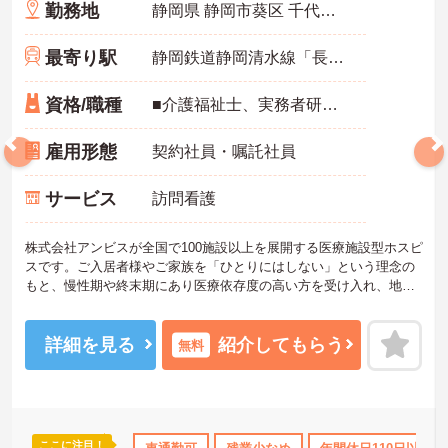
勤務地
静岡県 静岡市葵区 千代田5-10-20
最寄り駅
静岡鉄道静岡清水線「長沼(静岡)駅」バス・車5分
資格/職種
■介護福祉士、実務者研修、初任者研修 いずれか ※特養、老健、病院、有老などの実務経験1年以上ある方 ※身体介護の経験年以上ある方、機械浴の使用の経験のある方歓迎
雇用形態
契約社員・嘱託社員
サービス
訪問看護
株式会社アンビスが全国で100施設以上を展開する医療施設型ホスピ
スです。ご入居者様やご家族を「ひとりにはしない」という理念の
もと、慢性期や終末期にあり医療依存度の高い方を受け入れ、地域
医療を支える社会的意義の高い事業を推進しています。現場には看
護師が24時間常駐しています。急変時の対応や医療行為は看護師が
担当するため、初任者研修や実務者研修の方も食事介助や入浴介助
詳細を見る
紹介してもらう
無料
などの生活を支えるケアに専念できる環境です。多職種で情報を共
有し、一人で判断を抱え込まないチーム連携の体制がしっかりと整
っています。働き方の面では、夜勤明けの翌日が原則として公休と
なるほか、月平均の残業時間も5時間から7時間程度とかなり少なめ
です。常勤スタッフの比率が90パーセントを超えているため急な勤
ここに注目！