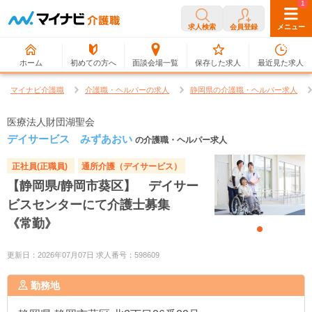
0
1
求人検索
会員登録
メニュー
ホーム
初めての方へ
面談会場一覧
保存した求人
最近見た求人
マイナビ介護職
介護職・ヘルパーの求人
静岡県の介護職・ヘルパー求人
医療法人財団湖聖会
デイサービス みずあおい
の介護職・ヘルパー求人
正社員(正職員)
通所介護（デイサービス）
【静岡県/静岡市葵区】 デイサー
ビスセンターにて介護士募集
《常勤》
更新日：2026年07月07日 求人番号：598609
勤務地