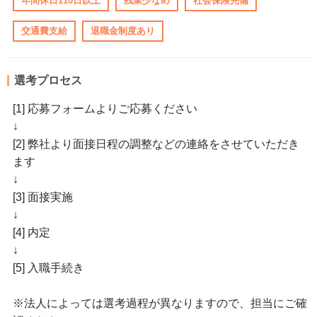
年間休日110日以上
残業少なめ
社会保険完備
交通費支給
退職金制度あり
選考プロセス
[1] 応募フォームよりご応募ください
↓
[2] 弊社より面接日程の調整などの連絡をさせていただき
ます
↓
[3] 面接実施
↓
[4] 内定
↓
[5] 入職手続き
※法人によっては選考過程が異なりますので、担当にご確