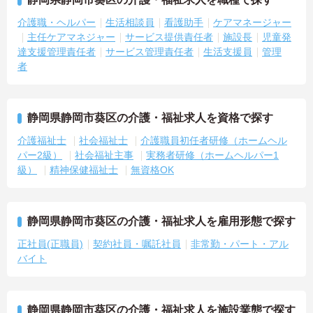
・年次を問わずリーダーや主任などのマネジメント職へ昇格する事
介護職・ヘルパー
生活相談員
看護助手
ケアマネージャー
例も多数あり、腰を据えて長期的なキャリア形成が可能です
主任ケアマネジャー
サービス提供責任者
施設長
児童発
達支援管理責任者
サービス管理責任者
生活支援員
管理
者
静岡県静岡市葵区の介護・福祉求人を資格で探す
介護福祉士
社会福祉士
介護職員初任者研修（ホームヘル
パー2級）
社会福祉主事
実務者研修（ホームヘルパー1
級）
精神保健福祉士
無資格OK
静岡県静岡市葵区の介護・福祉求人を雇用形態で探す
正社員(正職員)
契約社員・嘱託社員
非常勤・パート・アル
バイト
静岡県静岡市葵区の介護・福祉求人を施設業態で探す