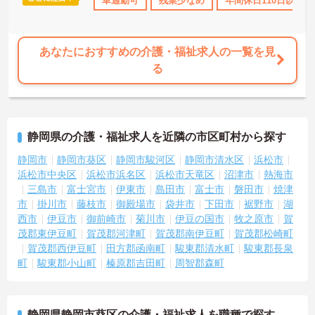
社会保険完備
退職金制度あり
車通勤可
残業少なめ
年間休日110日以上
務変更が発生しにくく、あらかじめ決められた訪問予定表に沿って
規則正しく働けます。入職後は現場スタッフによるお一人おひとり
に合わせた個別のOJT研修が実施されます。eラーニングも導入され
ており、多職種と連携しながら専門性を着実に深めていける環境が
あなたにおすすめの介護・福祉求人の一覧を見
用意されています。
る
★おすすめPOINT★
＜個別ＯＪＴとチーム連携で着実に成長！＞
・入職後はお一人おひとりの習熟度に合わせた個別のＯＪＴ研修を
実施し、ｅラーニングを用いた学習の機会も提供されます
静岡県の介護・福祉求人を近隣の市区町村から探す
・施設内には看護師が24時間常駐しており、急変時の対応や専門的
な医療処置は看護師が担当するため負担が減ります
静岡市
静岡市葵区
静岡市駿河区
静岡市清水区
浜松市
・介護スタッフと看護スタッフの比率が1対1で相談しやすく、初任
浜松市中央区
浜松市浜名区
浜松市天竜区
沼津市
熱海市
者研修や実務者研修からでも着実に専門性を高められます
三島市
富士宮市
伊東市
島田市
富士市
磐田市
焼津
＜残業月7時間以下で身体の負担を軽減！＞
市
掛川市
藤枝市
御殿場市
袋井市
下田市
裾野市
湖
・常勤で働くスタッフの比率が90パーセント以上と高く、急なシフ
西市
伊豆市
御前崎市
菊川市
伊豆の国市
牧之原市
賀
ト変更や無理な長時間勤務が発生しにくい人員体制です
・訪問スケジュールに沿って施設内でのケアを行うため、月平均の
茂郡東伊豆町
賀茂郡河津町
賀茂郡南伊豆町
賀茂郡松崎町
残業時間は5時間から7時間程度とかなり少なめに抑えられます
賀茂郡西伊豆町
田方郡函南町
駿東郡清水町
駿東郡長泉
・夜勤明けの翌日は原則としてお休みとなるシフト編成が組まれて
町
駿東郡小山町
榛原郡吉田町
周智郡森町
おり、しっかりと休息を取りながら長期的な就業が可能です
＜評価制度でキャリアアップ＞
・介護福祉士や初任者研修などの資格や実務経験、夜勤回数がしっ
かりと給与に反映されるためモチベーションを維持できます
静岡県静岡市葵区の介護・福祉求人を職種で探す