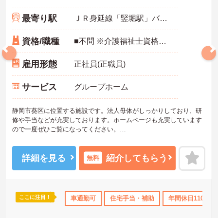
最寄り駅
ＪＲ身延線「竪堀駅」バス・車6分
資格/職種
■不問 ※介護福祉士資格保有の方は優遇あり。
雇用形態
正社員(正職員)
サービス
グループホーム
静岡市葵区に位置する施設です。法人母体がしっかりしており、研
修や手当などが充実しております。ホームページも充実しています
ので一度ぜひご覧になってください。
また大きな法人だからこそキャリアアップビジョンも明確です。
「現場⇒リーダー⇒主任⇒係長⇒課長(病棟科長・施設長・所長・事
務長など)⇒次長⇒部長」
詳細を見る
紹介してもらう
無料
入社から10年満たずに所長や施設長にキャリアアップした職員もい
らっしゃるそうで、本人のやる気や、職員の『やりたい』を大切に
している法人です。
ご興味をお持ちの方には詳細の情報や面接のポイントなどお伝えい
ここに注目！
10日以上
ボーナス・賞与あり
車通勤可
社会保険完備
住宅手当・補助
退職金制度あり
年間休日110日以
たしますのでお気軽にお問い合わせくださいませ。