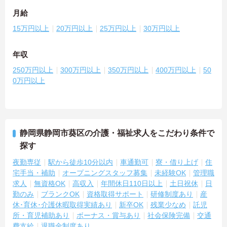
月給
15万円以上
20万円以上
25万円以上
30万円以上
年収
250万円以上
300万円以上
350万円以上
400万円以上
50
0万円以上
静岡県静岡市葵区の介護・福祉求人をこだわり条件で
探す
夜勤専従
駅から徒歩10分以内
車通勤可
寮・借り上げ
住
宅手当・補助
オープニングスタッフ募集
未経験OK
管理職
求人
無資格OK
高収入
年間休日110日以上
土日祝休
日
勤のみ
ブランクOK
資格取得サポート
研修制度あり
産
休･育休･介護休暇取得実績あり
新卒OK
残業少なめ
託児
所・育児補助あり
ボーナス・賞与あり
社会保険完備
交通
費支給
退職金制度あり