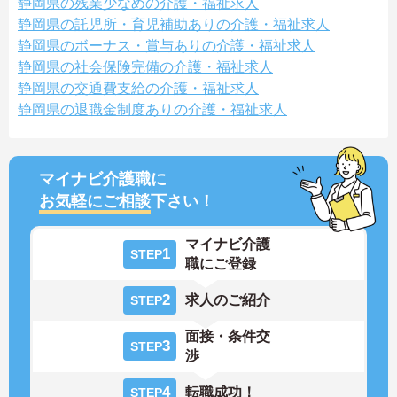
静岡県の残業少なめの介護・福祉求人
静岡県の託児所・育児補助ありの介護・福祉求人
静岡県のボーナス・賞与ありの介護・福祉求人
静岡県の社会保険完備の介護・福祉求人
静岡県の交通費支給の介護・福祉求人
静岡県の退職金制度ありの介護・福祉求人
マイナビ介護職に
お気軽にご相談
下さい！
マイナビ介護
1
STEP
職にご登録
2
求人のご紹介
STEP
面接・条件交
3
STEP
渉
4
転職成功！
STEP