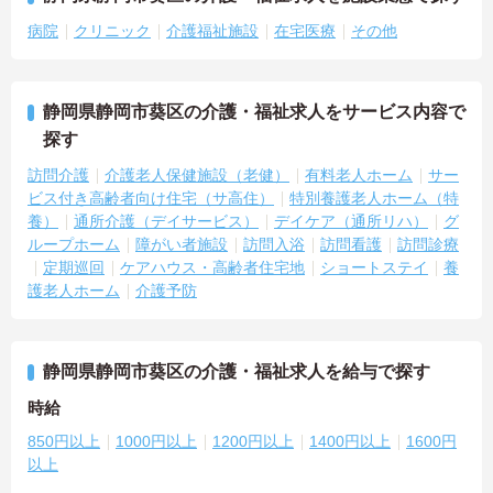
病院
クリニック
介護福祉施設
在宅医療
その他
静岡県静岡市葵区の介護・福祉求人をサービス内容で
探す
訪問介護
介護老人保健施設（老健）
有料老人ホーム
サー
ビス付き高齢者向け住宅（サ高住）
特別養護老人ホーム（特
養）
通所介護（デイサービス）
デイケア（通所リハ）
グ
ループホーム
障がい者施設
訪問入浴
訪問看護
訪問診療
定期巡回
ケアハウス・高齢者住宅地
ショートステイ
養
護老人ホーム
介護予防
静岡県静岡市葵区の介護・福祉求人を給与で探す
時給
850円以上
1000円以上
1200円以上
1400円以上
1600円
以上