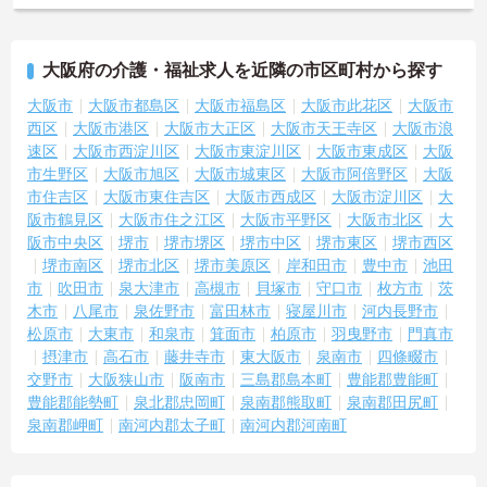
大阪府の介護・福祉求人を近隣の市区町村から探す
大阪市
大阪市都島区
大阪市福島区
大阪市此花区
大阪市
西区
大阪市港区
大阪市大正区
大阪市天王寺区
大阪市浪
速区
大阪市西淀川区
大阪市東淀川区
大阪市東成区
大阪
市生野区
大阪市旭区
大阪市城東区
大阪市阿倍野区
大阪
市住吉区
大阪市東住吉区
大阪市西成区
大阪市淀川区
大
阪市鶴見区
大阪市住之江区
大阪市平野区
大阪市北区
大
阪市中央区
堺市
堺市堺区
堺市中区
堺市東区
堺市西区
堺市南区
堺市北区
堺市美原区
岸和田市
豊中市
池田
市
吹田市
泉大津市
高槻市
貝塚市
守口市
枚方市
茨
木市
八尾市
泉佐野市
富田林市
寝屋川市
河内長野市
松原市
大東市
和泉市
箕面市
柏原市
羽曳野市
門真市
摂津市
高石市
藤井寺市
東大阪市
泉南市
四條畷市
交野市
大阪狭山市
阪南市
三島郡島本町
豊能郡豊能町
豊能郡能勢町
泉北郡忠岡町
泉南郡熊取町
泉南郡田尻町
泉南郡岬町
南河内郡太子町
南河内郡河南町