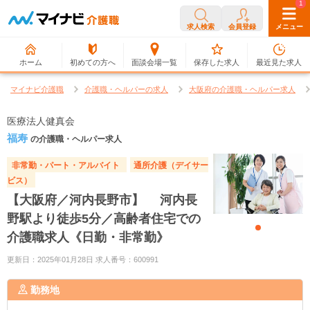
0
1
求人検索
会員登録
メニュー
ホーム
初めての方へ
面談会場一覧
保存した求人
最近見た求人
マイナビ介護職
介護職・ヘルパーの求人
大阪府の介護職・ヘルパー求人
医療法人健真会
福寿
の介護職・ヘルパー求人
非常勤・パート・アルバイト
通所介護（デイサー
ビス）
【大阪府／河内長野市】 河内長
野駅より徒歩5分／高齢者住宅での
介護職求人《日勤・非常勤》
更新日：2025年01月28日 求人番号：600991
勤務地