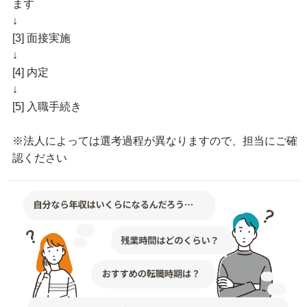
ます
↓
[3] 面接実施
↓
[4] 内定
↓
[5] 入職手続き
※法人によっては選考過程が異なりますので、担当にご確
認ください