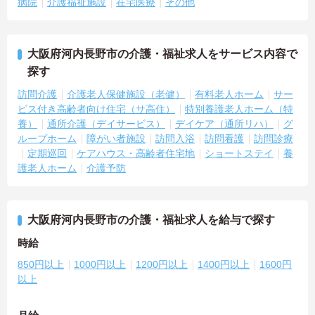
病院
介護福祉施設
在宅医療
その他
大阪府河内長野市の介護・福祉求人をサービス内容で
探す
訪問介護
介護老人保健施設（老健）
有料老人ホーム
サー
ビス付き高齢者向け住宅（サ高住）
特別養護老人ホーム（特
養）
通所介護（デイサービス）
デイケア（通所リハ）
グ
ループホーム
障がい者施設
訪問入浴
訪問看護
訪問診療
定期巡回
ケアハウス・高齢者住宅地
ショートステイ
養
護老人ホーム
介護予防
大阪府河内長野市の介護・福祉求人を給与で探す
時給
850円以上
1000円以上
1200円以上
1400円以上
1600円
以上