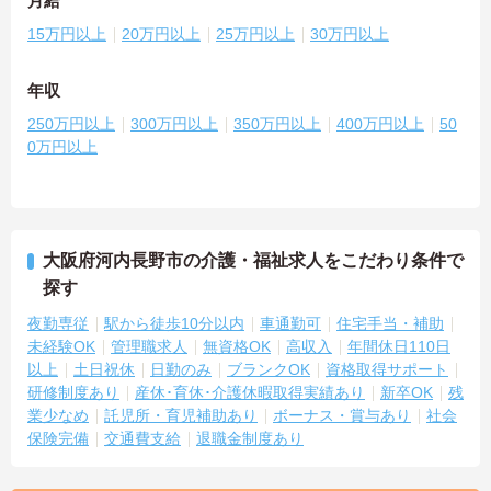
月給
15万円以上
20万円以上
25万円以上
30万円以上
年収
250万円以上
300万円以上
350万円以上
400万円以上
50
0万円以上
大阪府河内長野市の介護・福祉求人をこだわり条件で
探す
夜勤専従
駅から徒歩10分以内
車通勤可
住宅手当・補助
未経験OK
管理職求人
無資格OK
高収入
年間休日110日
以上
土日祝休
日勤のみ
ブランクOK
資格取得サポート
研修制度あり
産休･育休･介護休暇取得実績あり
新卒OK
残
業少なめ
託児所・育児補助あり
ボーナス・賞与あり
社会
保険完備
交通費支給
退職金制度あり