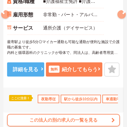
資格/職種
■介護福祉士免許 ■介護福祉士実務者研修修了者、介護職員初任者研修修了者
雇用形態
非常勤・パート・アルバイト
サービス
通所介護（デイサービス）
最寄駅より徒歩5分◎マイカー通勤も可能な通勤が便利な施設で介護
職の募集です。
内科と循環器科のクリニックが母体で、同法人は、高齢者専用賃貸
住宅、デイサービス訪問介護、居宅介護事業を開設し、幅広く介護
事業を展開しています。
今回は夜勤専従非常勤の募集です！ご興味がおありの方はマイナビ
詳細を見る
紹介してもらう
無料
医療介護のお仕事までお問い合わせください♪
ここに注目！
なめ
日勤のみ
社会保険完備
夜勤専従
駅から徒歩10分以内
交通費支給
車通勤可
この法人の別の求人の一覧を見る