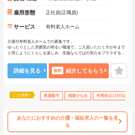
雇用形態
正社員(正職員)
サービス
有料老人ホーム
介護付有料老人ホームでの募集です。
ゆったりとした雰囲気の明るい職場で、ご入居いただく方が今まで
と同じようにくらしを楽しみ、生協ならではの安心をプラスするこ
と、地域と一緒に育むホームを目指し、提携医療機関をはじめとす
る地元の方々と密接な関係を築くことを大切にしています！お問い
合わせをお待ちしております♪
詳細を見る
紹介してもらう
無料
ここに注目！
車通勤可
残業少なめ
年間休日110日以上
あなたにおすすめの介護・福祉求人の一覧を見
る