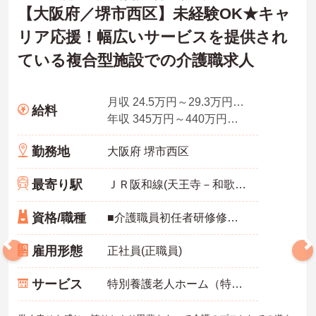
【大阪府／堺市西区】未経験OK★キャ
リア応援！幅広いサービスを提供され
ている複合型施設での介護職求人
月収 24.5万円～29.3万円程度（諸手当込）
給料
年収 345万円～440万円程度
勤務地
大阪府 堺市西区
最寄り駅
ＪＲ阪和線(天王寺－和歌山)
資格/職種
■介護職員初任者研修修了者（ヘルパー2級）以上
雇用形態
正社員(正職員)
サービス
特別養護老人ホーム（特養）