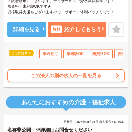
大阪府堺市にございます、デイサービスで介護職員募集です！
無資格・未経験OKです★
資格取得支援もございますので、サポート体制バッチリです！
ご興味のある方は、マイナビ介護職までお問い合わせください。
詳細を見る
紹介してもらう
無料
ここに注目！
研修制度あり
産休･育休･介護休暇取得実績あり
車通勤可
未経験OK
無資格OK
社会保険完備
資格取
この法人の別の求人の一覧を見る
あなたにおすすめの介護・福祉求人
更新日：2026年08月04日 求人番号：601033
名称非公開 ※詳細はお問合せください