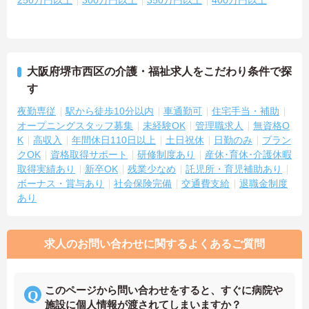
250万円以上
300万円以上
350万円以上
400万円以上
大阪府堺市西区の介護・福祉求人をこだわり条件で探
す
夜勤専従
駅から徒歩10分以内
車通勤可
住宅手当・補助
オープニングスタッフ募集
未経験OK
管理職求人
無資格O
K
高収入
年間休日110日以上
土日祝休
日勤のみ
ブラン
クOK
資格取得サポート
研修制度あり
産休･育休･介護休暇
取得実績あり
新卒OK
残業少なめ
託児所・育児補助あり
ボーナス・賞与あり
社会保険完備
交通費支給
退職金制度
あり
求人のお問い合わせに関するよくあるご質問
このページから問い合わせをすると、すぐに病院や
施設に個人情報が渡されてしまいますか？