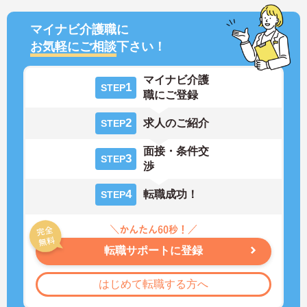
マイナビ介護職に
お気軽にご相談
下さい！
マイナビ介護
1
STEP
職にご登録
2
求人のご紹介
STEP
面接・条件交
3
STEP
渉
4
転職成功！
STEP
転職サポートに登録
はじめて転職する方へ