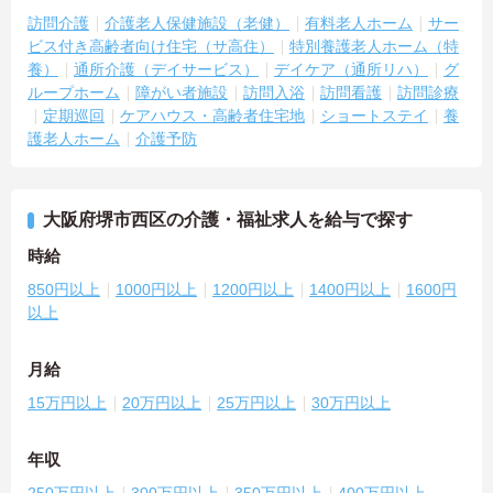
訪問介護
介護老人保健施設（老健）
有料老人ホーム
サー
ビス付き高齢者向け住宅（サ高住）
特別養護老人ホーム（特
養）
通所介護（デイサービス）
デイケア（通所リハ）
グ
ループホーム
障がい者施設
訪問入浴
訪問看護
訪問診療
定期巡回
ケアハウス・高齢者住宅地
ショートステイ
養
護老人ホーム
介護予防
大阪府堺市西区の介護・福祉求人を給与で探す
時給
850円以上
1000円以上
1200円以上
1400円以上
1600円
以上
月給
15万円以上
20万円以上
25万円以上
30万円以上
年収