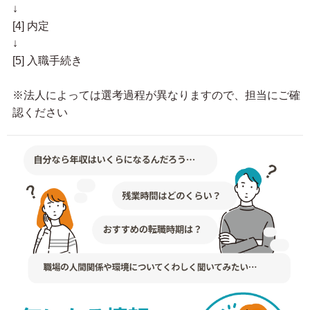
↓
[4] 内定
↓
[5] 入職手続き
※法人によっては選考過程が異なりますので、担当にご確
認ください