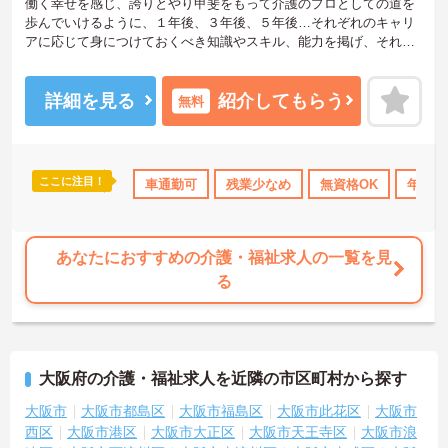
働く幸せを感じ、誇りとやり甲斐をもって介護のプロとしての道を
歩んでいけるように、１年後、３年後、５年後…それぞれのキャリ
アに応じて身につけておくべき知識やスキル、能力を掲げ、それに
基づいて教育研修や資格取得支援を行い、あなたの成長を力強くサ
ポートしていく仕組みを整えています。
詳細を見る
紹介してもらう
無料
ちなみに新人の約７割は介護福祉の知識やスキルがないゼロからス
タートした未経験者。でもそんな先輩たちも、今では介護のプロと
して活躍。おおとり福祉会は長年培ってきた人財育成のノウハウと
経験を通じて、あなたの成長をしっかりサポートしていきます。
ここに注目！
休日110日以上
資格取得サポート
車通勤可
残業少なめ
研修制度あり
無資格OK
ボーナス・賞与
年間休
ご興味をお持ちの方は是非お問い合わせください！
あなたにおすすめの介護・福祉求人の一覧を見
る
大阪府の介護・福祉求人を近隣の市区町村から探す
大阪市
大阪市都島区
大阪市福島区
大阪市此花区
大阪市
西区
大阪市港区
大阪市大正区
大阪市天王寺区
大阪市浪