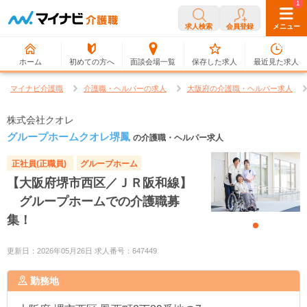
0
1
求人検索
会員登録
メニュー
ホーム
初めての方へ
面談会場一覧
保存した求人
最近見た求人
マイナビ介護職
介護職・ヘルパーの求人
大阪府の介護職・ヘルパー求人
株式会社クオレ
グループホームクオレ堺鳳
の介護職・ヘルパー求人
正社員(正職員)
グループホーム
【大阪府堺市西区／ＪＲ阪和線】
グループホームでの介護職募
集！
更新日：2026年05月26日 求人番号：647449
勤務地