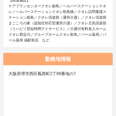
【関連施設】
ケアプランセンタークオレ姫島／ヘルパーステーションクオ
レ／ヘルパーステーションクオレ歌島橋／クオレ訪問看護ス
テーション姫島／クオレ倶楽部（通所介護）／クオレ倶楽部
まごころの家（認知症対応型通所介護）／クオレ元気倶楽部
（リハビリ型短時間デイサービス）／介護付有料老人ホーム
クオレ西淀川／グループホームクオレ歌島／パール薬局／パ
ール薬局 福駅前店 など
勤務地情報
大阪府堺市西区鳳西町2丁89番地の7