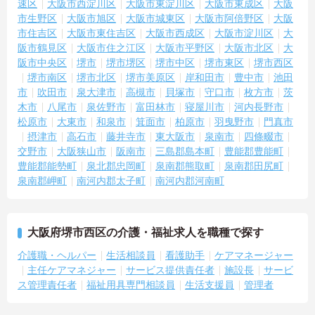
速区
大阪市西淀川区
大阪市東淀川区
大阪市東成区
大阪
市生野区
大阪市旭区
大阪市城東区
大阪市阿倍野区
大阪
市住吉区
大阪市東住吉区
大阪市西成区
大阪市淀川区
大
阪市鶴見区
大阪市住之江区
大阪市平野区
大阪市北区
大
阪市中央区
堺市
堺市堺区
堺市中区
堺市東区
堺市西区
堺市南区
堺市北区
堺市美原区
岸和田市
豊中市
池田
市
吹田市
泉大津市
高槻市
貝塚市
守口市
枚方市
茨
木市
八尾市
泉佐野市
富田林市
寝屋川市
河内長野市
松原市
大東市
和泉市
箕面市
柏原市
羽曳野市
門真市
摂津市
高石市
藤井寺市
東大阪市
泉南市
四條畷市
交野市
大阪狭山市
阪南市
三島郡島本町
豊能郡豊能町
豊能郡能勢町
泉北郡忠岡町
泉南郡熊取町
泉南郡田尻町
泉南郡岬町
南河内郡太子町
南河内郡河南町
大阪府堺市西区の介護・福祉求人を職種で探す
介護職・ヘルパー
生活相談員
看護助手
ケアマネージャー
主任ケアマネジャー
サービス提供責任者
施設長
サービ
ス管理責任者
福祉用具専門相談員
生活支援員
管理者