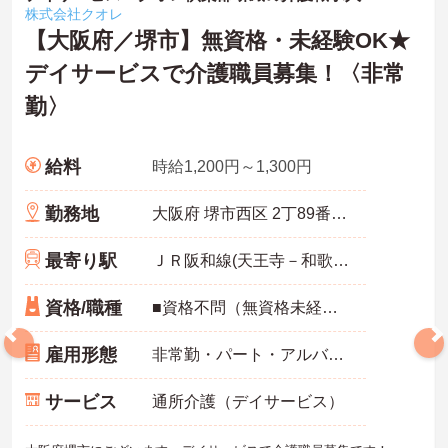
株式会社クオレ
【大阪府／堺市】無資格・未経験OK★
デイサービスで介護職員募集！〈非常
勤〉
給料
時給1,200円～1,300円
勤務地
大阪府 堺市西区 2丁89番地の7
最寄り駅
ＪＲ阪和線(天王寺－和歌山)「富木駅」徒歩13分
資格/職種
■資格不問（無資格未経験の方歓迎します） ※資格取得中の方も、検討中の方も受講料など何でもご相談下さい！
雇用形態
非常勤・パート・アルバイト
サービス
通所介護（デイサービス）