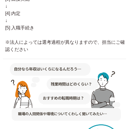
↓
[4] 内定
↓
[5] 入職手続き
※法人によっては選考過程が異なりますので、担当にご確
認ください