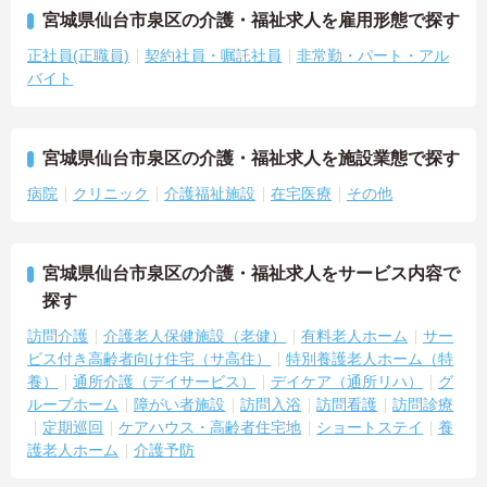
宮城県仙台市泉区の介護・福祉求人を雇用形態で探す
正社員(正職員)
契約社員・嘱託社員
非常勤・パート・アル
バイト
宮城県仙台市泉区の介護・福祉求人を施設業態で探す
病院
クリニック
介護福祉施設
在宅医療
その他
宮城県仙台市泉区の介護・福祉求人をサービス内容で
探す
訪問介護
介護老人保健施設（老健）
有料老人ホーム
サー
ビス付き高齢者向け住宅（サ高住）
特別養護老人ホーム（特
養）
通所介護（デイサービス）
デイケア（通所リハ）
グ
ループホーム
障がい者施設
訪問入浴
訪問看護
訪問診療
定期巡回
ケアハウス・高齢者住宅地
ショートステイ
養
護老人ホーム
介護予防