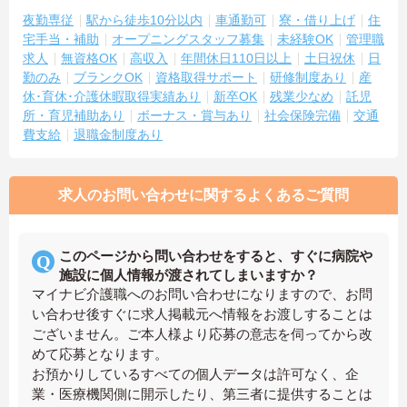
夜勤専従
駅から徒歩10分以内
車通勤可
寮・借り上げ
住
宅手当・補助
オープニングスタッフ募集
未経験OK
管理職
求人
無資格OK
高収入
年間休日110日以上
土日祝休
日
勤のみ
ブランクOK
資格取得サポート
研修制度あり
産
休･育休･介護休暇取得実績あり
新卒OK
残業少なめ
託児
所・育児補助あり
ボーナス・賞与あり
社会保険完備
交通
費支給
退職金制度あり
求人のお問い合わせに関するよくあるご質問
このページから問い合わせをすると、すぐに病院や
施設に個人情報が渡されてしまいますか？
マイナビ介護職へのお問い合わせになりますので、お問
い合わせ後すぐに求人掲載元へ情報をお渡しすることは
ございません。ご本人様より応募の意志を伺ってから改
めて応募となります。
お預かりしているすべての個人データは許可なく、企
業・医療機関側に開示したり、第三者に提供することは