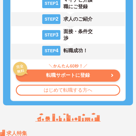
1
STEP
職にご登録
2
求人のご紹介
STEP
面接・条件交
3
STEP
渉
4
転職成功！
STEP
転職サポートに登録
はじめて転職する方へ
求人特集