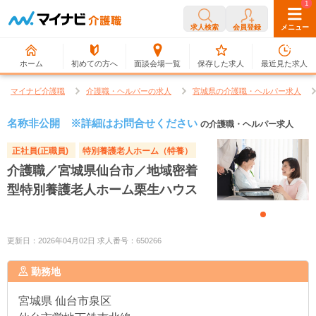
0
1
求人検索
会員登録
メニュー
ホーム
初めての方へ
面談会場一覧
保存した求人
最近見た求人
マイナビ介護職
介護職・ヘルパーの求人
宮城県の介護職・ヘルパー求人
名称非公開 ※詳細はお問合せください
の介護職・ヘルパー求人
正社員(正職員)
特別養護老人ホーム（特養）
介護職／宮城県仙台市／地域密着
型特別養護老人ホーム栗生ハウス
更新日：2026年04月02日 求人番号：650266
勤務地
宮城県
仙台市泉区