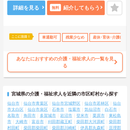
慢です。ご興味ある方には、面接対策ポイントなど、詳細をお話し
いたしますのでお気軽にご相談ください。
詳細を見る
紹介してもらう
無料
ここに注目！
格取得サポート
研修制度あり
車通勤可
産休･育休･介護休暇取得実績あり
残業少なめ
産休･育休･介護休暇
あなたにおすすめの介護・福祉求人の一覧を見
る
宮城県の介護・福祉求人を近隣の市区町村から探す
仙台市
仙台市青葉区
仙台市宮城野区
仙台市若林区
仙台
市太白区
仙台市泉区
石巻市
塩竈市
気仙沼市
白石市
名取市
角田市
多賀城市
岩沼市
登米市
栗原市
東松島
市
大崎市
富谷市
刈田郡蔵王町
柴田郡大河原町
柴田郡
村田町
柴田郡柴田町
柴田郡川崎町
伊具郡丸森町
亘理郡