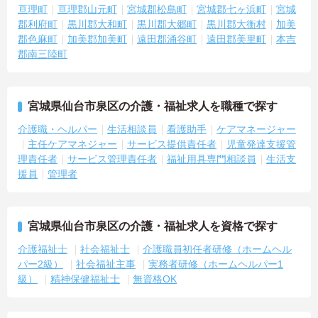
亘理町
亘理郡山元町
宮城郡松島町
宮城郡七ヶ浜町
宮城
郡利府町
黒川郡大和町
黒川郡大郷町
黒川郡大衡村
加美
郡色麻町
加美郡加美町
遠田郡涌谷町
遠田郡美里町
本吉
郡南三陸町
宮城県仙台市泉区の介護・福祉求人を職種で探す
介護職・ヘルパー
生活相談員
看護助手
ケアマネージャー
主任ケアマネジャー
サービス提供責任者
児童発達支援管
理責任者
サービス管理責任者
福祉用具専門相談員
生活支
援員
管理者
宮城県仙台市泉区の介護・福祉求人を資格で探す
介護福祉士
社会福祉士
介護職員初任者研修（ホームヘル
パー2級）
社会福祉主事
実務者研修（ホームヘルパー1
級）
精神保健福祉士
無資格OK