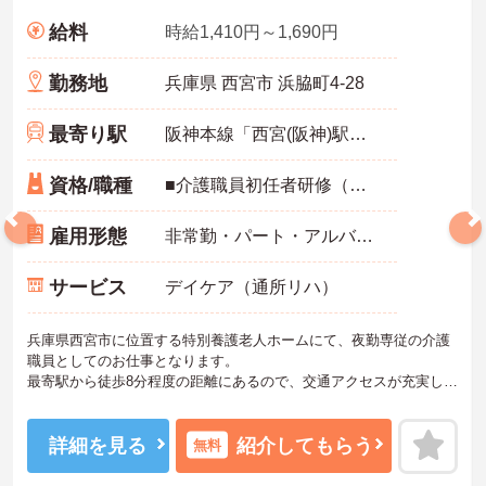
給料
時給1,410円～1,690円
勤務地
兵庫県 西宮市 浜脇町4-28
最寄り駅
阪神本線「西宮(阪神)駅」徒歩8分
資格/職種
■介護職員初任者研修（ヘルパー2級）以上：必須 ■経験：必須
雇用形態
非常勤・パート・アルバイト
サービス
デイケア（通所リハ）
兵庫県西宮市に位置する特別養護老人ホームにて、夜勤専従の介護
職員としてのお仕事となります。
最寄駅から徒歩8分程度の距離にあるので、交通アクセスが充実して
おります！ブランクのある方でも、研修制度があるので安心してお
仕事できます♪
ご興味ある方は面接ポイントをお伝えしますので、お気軽にお問い
詳細を見る
紹介してもらう
無料
合わせください♪