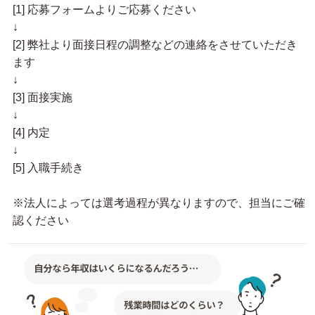
[1] 応募フォームよりご応募ください
↓
[2] 弊社より面接日程の調整などの連絡をさせていただき
ます
↓
[3] 面接実施
↓
[4] 内定
↓
[5] 入職手続き
※法人によっては選考過程が異なりますので、担当にご確
認ください