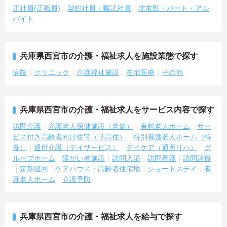
正社員(正職員)
契約社員・嘱託社員
非常勤・パート・アル
バイト
兵庫県西宮市の介護・福祉求人を施設業態で探す
病院
クリニック
介護福祉施設
在宅医療
その他
兵庫県西宮市の介護・福祉求人をサービス内容で探す
訪問介護
介護老人保健施設（老健）
有料老人ホーム
サー
ビス付き高齢者向け住宅（サ高住）
特別養護老人ホーム（特
養）
通所介護（デイサービス）
デイケア（通所リハ）
グ
ループホーム
障がい者施設
訪問入浴
訪問看護
訪問診療
定期巡回
ケアハウス・高齢者住宅地
ショートステイ
養
護老人ホーム
介護予防
兵庫県西宮市の介護・福祉求人を給与で探す