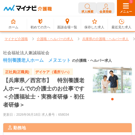
0
1
求人検索
会員登録
メニュー
ホーム
初めての方へ
面談会場一覧
保存した求人
最近見た求人
マイナビ介護職
介護職・ヘルパーの求人
兵庫県の介護職・ヘルパー求人
社会福祉法人兼誠福祉会
特別養護老人ホーム メヌエット
の介護職・ヘルパー求人
正社員(正職員)
デイケア（通所リハ）
【兵庫県／西宮市】 特別養護老
人ホームでの介護士のお仕事です
＜介護福祉士・実務者研修・初任
者研修＞
更新日：2026年06月18日 求人番号：658034
勤務地