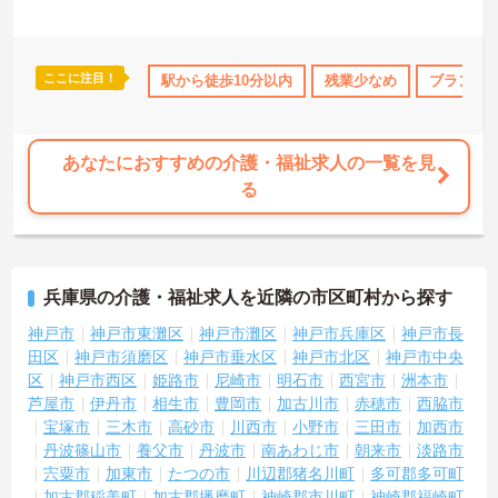
当が豊富で安心です◎
ご興味のある方には、面接対策ポイントなど、さらに詳細をお話し
いたしますのでお気軽にご相談ください！
ここに注目！
交通費支給
駅から徒歩10分以内
残業少なめ
ブランクO
あなたにおすすめの介護・福祉求人の一覧を見
る
兵庫県の介護・福祉求人を近隣の市区町村から探す
神戸市
神戸市東灘区
神戸市灘区
神戸市兵庫区
神戸市長
田区
神戸市須磨区
神戸市垂水区
神戸市北区
神戸市中央
区
神戸市西区
姫路市
尼崎市
明石市
西宮市
洲本市
芦屋市
伊丹市
相生市
豊岡市
加古川市
赤穂市
西脇市
宝塚市
三木市
高砂市
川西市
小野市
三田市
加西市
丹波篠山市
養父市
丹波市
南あわじ市
朝来市
淡路市
宍粟市
加東市
たつの市
川辺郡猪名川町
多可郡多可町
加古郡稲美町
加古郡播磨町
神崎郡市川町
神崎郡福崎町