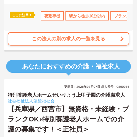
ここに注目！
K
日勤のみ
年間休日110日以上
夜勤専従
駅から徒歩10分以内
資格取得サポート
ブランクOK
研修制度
この法人の別の求人の一覧を見る
あなたにおすすめの介護・福祉求人
更新日：2026年08月07日 求人番号：9860065
特別養護老人ホームせいりょう上甲子園の介護職求人
社会福祉法人聖綾福祉会
【兵庫県／西宮市】無資格・未経験・ブ
ランクOK♪特別養護老人ホームでの介
護の募集です！＜正社員＞