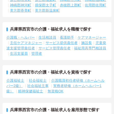
神崎郡神河町
揖保郡太子町
赤穂郡上郡町
佐用郡佐用町
美方郡香美町
美方郡新温泉町
兵庫県西宮市の介護・福祉求人を職種で探す
介護職・ヘルパー
生活相談員
看護助手
ケアマネージャー
主任ケアマネジャー
サービス提供責任者
施設長
児童発
達支援管理責任者
サービス管理責任者
福祉用具専門相談員
生活支援員
管理者
兵庫県西宮市の介護・福祉求人を資格で探す
介護福祉士
社会福祉士
介護職員初任者研修（ホームヘル
パー2級）
社会福祉主事
実務者研修（ホームヘルパー1
級）
精神保健福祉士
無資格OK
兵庫県西宮市の介護・福祉求人を雇用形態で探す