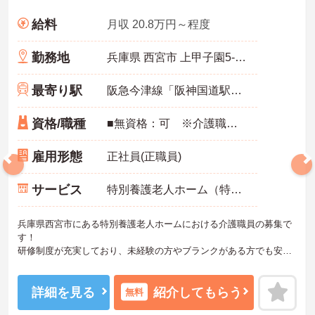
給料
月収 20.8万円～程度
勤務地
兵庫県 西宮市 上甲子園5-5-5
最寄り駅
阪急今津線「阪神国道駅」徒歩8分
資格/職種
■無資格：可 ※介護職員初任者研修以上：あれば尚可 ■実務経験：不問 ※未経験・ブランク：可
雇用形態
正社員(正職員)
サービス
特別養護老人ホーム（特養）
兵庫県西宮市にある特別養護老人ホームにおける介護職員の募集で
す！
研修制度が充実しており、未経験の方やブランクがある方でも安心
してご勤務いただけます♪
また資格取得支援制度があり、働きながらスキルアップが目指せま
す☆
詳細を見る
紹介してもらう
無料
通勤手当、資格手当、夜勤手当、ケアマイスター手当など、各種手