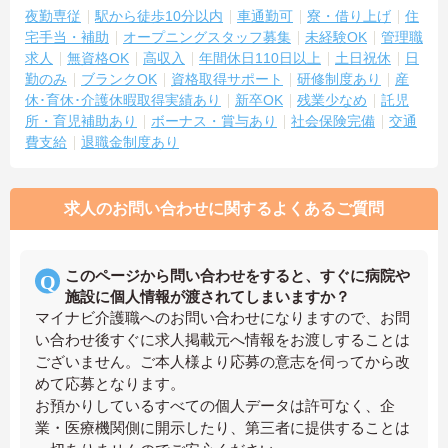
夜勤専従
駅から徒歩10分以内
車通勤可
寮・借り上げ
住
宅手当・補助
オープニングスタッフ募集
未経験OK
管理職
求人
無資格OK
高収入
年間休日110日以上
土日祝休
日
勤のみ
ブランクOK
資格取得サポート
研修制度あり
産
休･育休･介護休暇取得実績あり
新卒OK
残業少なめ
託児
所・育児補助あり
ボーナス・賞与あり
社会保険完備
交通
費支給
退職金制度あり
求人のお問い合わせに関するよくあるご質問
このページから問い合わせをすると、すぐに病院や
施設に個人情報が渡されてしまいますか？
マイナビ介護職へのお問い合わせになりますので、お問
い合わせ後すぐに求人掲載元へ情報をお渡しすることは
ございません。ご本人様より応募の意志を伺ってから改
めて応募となります。
お預かりしているすべての個人データは許可なく、企
業・医療機関側に開示したり、第三者に提供することは