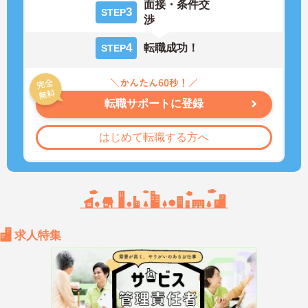
面接・条件交
3
STEP
渉
4
転職成功！
STEP
転職サポートに登録
はじめて転職する方へ
求人特集