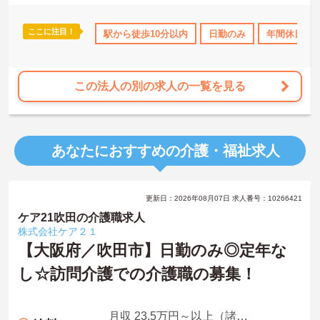
ここに注目！
110日以上
ボーナス・賞与あり
駅から徒歩10分以内
社会保険完備
日勤のみ
交通費支給
年間休日11
この法人の別の求人の一覧を見る
あなたにおすすめの介護・福祉求人
更新日：2026年08月07日 求人番号：10266421
ケア21吹田の介護職求人
株式会社ケア２１
【大阪府／吹田市】日勤のみ◎定年な
し☆訪問介護での介護職の募集！
月収 23.5万円～以上（諸手当込み）