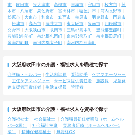
市
吹田市
泉大津市
高槻市
貝塚市
守口市
枚方市
茨
木市
八尾市
泉佐野市
富田林市
寝屋川市
河内長野市
松原市
大東市
和泉市
箕面市
柏原市
羽曳野市
門真市
摂津市
高石市
藤井寺市
東大阪市
泉南市
四條畷市
交野市
大阪狭山市
阪南市
三島郡島本町
豊能郡豊能町
豊能郡能勢町
泉北郡忠岡町
泉南郡熊取町
泉南郡田尻町
泉南郡岬町
南河内郡太子町
南河内郡河南町
大阪府吹田市の介護・福祉求人を職種で探す
介護職・ヘルパー
生活相談員
看護助手
ケアマネージャー
主任ケアマネジャー
サービス提供責任者
施設長
児童発
達支援管理責任者
生活支援員
管理者
大阪府吹田市の介護・福祉求人を資格で探す
介護福祉士
社会福祉士
介護職員初任者研修（ホームヘル
パー2級）
社会福祉主事
実務者研修（ホームヘルパー1
級）
精神保健福祉士
無資格OK