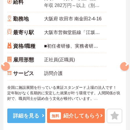
給料
年収 282万円～以上（別途賞与付与）
勤務地
大阪府 吹田市 南金田2-4-16
最寄り駅
大阪市営御堂筋線「江坂駅」徒歩15分
資格/職種
■初任者研修、実務者研修のいずれかをお持ちの方 ■訪問介護のご経験(年数問わず)あれば尚可
雇用形態
正社員(正職員)
サービス
訪問介護
全国に施設展開を行っている東証スタンダード上場の法人です！
定年制がなく長期的に安定した就業が叶う環境です。人間関係が良
好で、職員同士が認め合う文化が根付いています。
ご興味のある方には、面接対策ポイントなど、さらに詳細をご案内
しますのでお気軽にご相談ください！
詳細を見る
紹介してもらう
無料