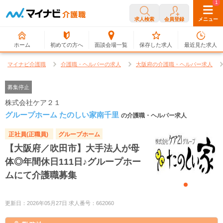
0
1
求人検索
会員登録
メニュー
ホーム
初めての方へ
面談会場一覧
保存した求人
最近見た求人
マイナビ介護職
介護職・ヘルパーの求人
大阪府の介護職・ヘルパー求人
募集停止
株式会社ケア２１
グループホーム たのしい家南千里
の介護職・ヘルパー求人
正社員(正職員)
グループホーム
【大阪府／吹田市】大手法人が母
体◎年間休日111日♪グループホー
ムにて介護職募集
更新日：2026年05月27日 求人番号：662060