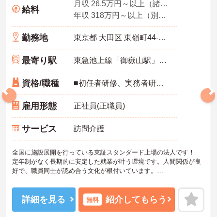
月収 26.5万円～以上（諸手当込み）
給料
年収 318万円～以上（別途賞与付与）
勤務地
東京都 大田区 東嶺町44-9 ミマツスクエアガーデン202号室
最寄り駅
東急池上線「御嶽山駅」徒歩1分
資格/職種
■初任者研修、実務者研修のいずれかをお持ちの方
雇用形態
正社員(正職員)
サービス
訪問介護
全国に施設展開を行っている東証スタンダード上場の法人です！
定年制がなく長期的に安定した就業が叶う環境です。人間関係が良
好で、職員同士が認め合う文化が根付いています。
ご興味のある方には、面接対策ポイントなど、さらに詳細をご案内
しますのでお気軽にご相談ください！
詳細を見る
紹介してもらう
無料