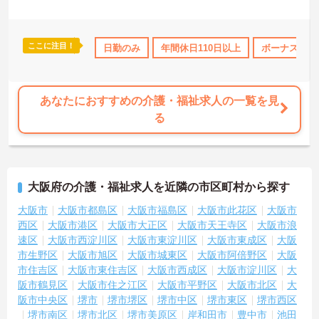
ここに注目！
研修制度あり
産休･育休･介護休暇取得実績あり
日勤のみ
年間休日110日以上
社会保険完備
ボーナス・賞
あなたにおすすめの介護・福祉求人の一覧を見
る
大阪府の介護・福祉求人を近隣の市区町村から探す
大阪市
大阪市都島区
大阪市福島区
大阪市此花区
大阪市
西区
大阪市港区
大阪市大正区
大阪市天王寺区
大阪市浪
速区
大阪市西淀川区
大阪市東淀川区
大阪市東成区
大阪
市生野区
大阪市旭区
大阪市城東区
大阪市阿倍野区
大阪
市住吉区
大阪市東住吉区
大阪市西成区
大阪市淀川区
大
阪市鶴見区
大阪市住之江区
大阪市平野区
大阪市北区
大
阪市中央区
堺市
堺市堺区
堺市中区
堺市東区
堺市西区
堺市南区
堺市北区
堺市美原区
岸和田市
豊中市
池田