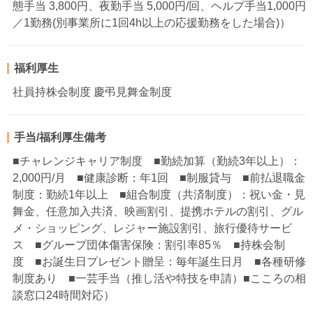
態手当 3,800円、夜勤手当 5,000円/回、ヘルプ手当1,000円
／1勤務(別事業所に1回4h以上の応援勤務をした場合)）
福利厚生
社員持株会制度 慶弔見舞金制度
手当/福利厚生備考
■チャレンジキャリア制度 ■勤続加算（勤続3年以上）：
2,000円/月 ■健康診断：年1回 ■制服貸与 ■前払退職金
制度：勤続1年以上 ■組合制度（共済制度）：祝い金・見
舞金、任意加入共済、映画割引、提携ホテルの割引、グル
メ・ショッピング、レジャー施設割引、旅行優待サービ
ス ■グループ団体傷害保険：割引率85％ ■持株会制
度 ■お誕生日プレゼント贈呈：毎年誕生日月 ■各種研修
制度あり ■一芸手当（推し活や特技を申請）■こころの相
談窓口24時間対応）