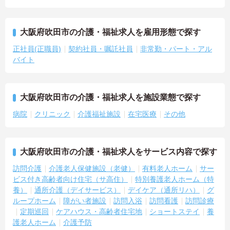
大阪府吹田市の介護・福祉求人を雇用形態で探す
正社員(正職員)
契約社員・嘱託社員
非常勤・パート・アル
バイト
大阪府吹田市の介護・福祉求人を施設業態で探す
病院
クリニック
介護福祉施設
在宅医療
その他
大阪府吹田市の介護・福祉求人をサービス内容で探す
訪問介護
介護老人保健施設（老健）
有料老人ホーム
サー
ビス付き高齢者向け住宅（サ高住）
特別養護老人ホーム（特
養）
通所介護（デイサービス）
デイケア（通所リハ）
グ
ループホーム
障がい者施設
訪問入浴
訪問看護
訪問診療
定期巡回
ケアハウス・高齢者住宅地
ショートステイ
養
護老人ホーム
介護予防