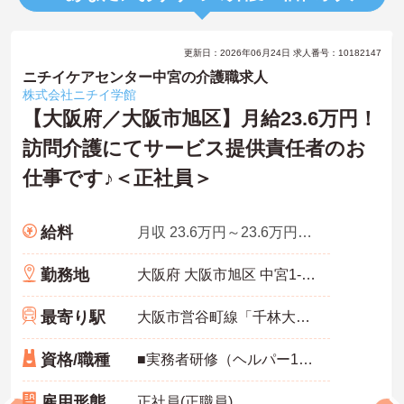
更新日：2026年06月24日 求人番号：10182147
ニチイケアセンター中宮の介護職求人
株式会社ニチイ学館
【大阪府／大阪市旭区】月給23.6万円！
訪問介護にてサービス提供責任者のお
仕事です♪＜正社員＞
給料
月収 23.6万円～23.6万円程度
勤務地
大阪府 大阪市旭区 中宮1-12-21
最寄り駅
大阪市営谷町線「千林大宮駅」徒歩9分
資格/職種
■実務者研修（ヘルパー1級）・介護福祉士・介護支援専門員（ケアマネジャー）：いずれか必須 ■実務経験：あれば尚可（サービス提供責任者としての業務経験）
雇用形態
正社員(正職員)