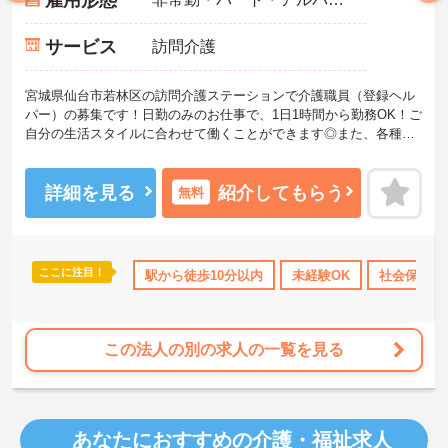
サービス
訪問介護
宮城県仙台市若林区の訪問介護ステーションで介護職員（登録ヘル
パー）の募集です！日勤のみのお仕事で、1日1時間から勤務OK！ご
自分の生活スタイルに合わせて働くことができます◎また、各種手
当ありで待遇面もばっちり！安心して長く働きやすい環境が整って
います♪ご興味のある方は面接ポイントをお伝えしますので、お気軽
にご連絡ください！
詳細を見る
紹介してもらう
無料
ここに注目！
険完備
駅から徒歩10分以内
未経験OK
社会保険完
この法人の別の求人の一覧を見る
あなたにおすすめの介護・福祉求人