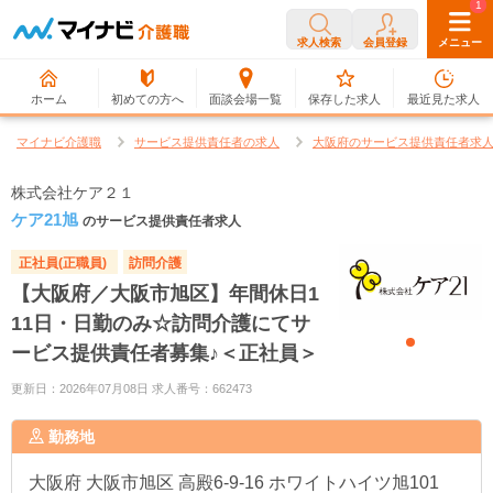
0
1
求人検索
会員登録
メニュー
ホーム
初めての方へ
面談会場一覧
保存した求人
最近見た求人
マイナビ介護職
サービス提供責任者の求人
大阪府のサービス提供責任者求
株式会社ケア２１
ケア21旭
のサービス提供責任者求人
正社員(正職員)
訪問介護
【大阪府／大阪市旭区】年間休日1
11日・日勤のみ☆訪問介護にてサ
ービス提供責任者募集♪＜正社員＞
更新日：2026年07月08日 求人番号：662473
勤務地
大阪府
大阪市旭区 高殿6-9-16 ホワイトハイツ旭101