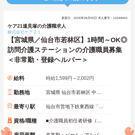
更新日：2026年08月05日 求人番号：10249943
ケア21遠見塚の介護職求人
株式会社ケア２１
【宮城県／仙台市若林区】1時間～OK◎
訪問介護ステーションの介護職員募集
＜非常勤・登録ヘルパー＞
給料
時給1,599円～2,002円
勤務地
宮城県 仙台市若林区 中倉1-3-1 中倉貸店舗事務所1F
最寄り駅
仙台市営地下鉄東西線「薬師堂(宮城)駅」徒歩10分
資格/職種
■介護職員初任者研修（ヘルパー2級）以上必須 ■経験不問 ■普通自動車運転免許（AT限定可）あれば尚可 ※訪問の際に車やバイク稼働の場合
雇用形態
非常勤・パート・アルバイト