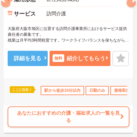
サービス
訪問介護
大阪府大阪市旭区に位置する訪問介護事業所におけるサービス提供
責任者の募集です。
残業は月平均3時間程度です。ワークライフバランスを保ちながらご
勤務いただけます。また、育児休業・介護休業・看護休暇の取得実
績があり、ライフステージが変化しても働ける職場環境です。
ご興味のある方には、面接対策ポイントなど、さらに詳細をご案内
詳細を見る
紹介してもらう
無料
しますのでお気軽にご相談ください！
ここに注目！
取得サポート
研修制度あり
駅から徒歩10分以内
産休･育休･介護休暇取得実績あり
日勤のみ
資格取得サ
高
あなたにおすすめの介護・福祉求人の一覧を見
る