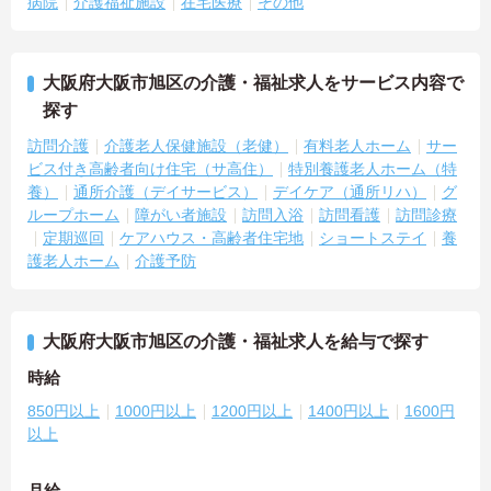
病院
介護福祉施設
在宅医療
その他
大阪府大阪市旭区の介護・福祉求人をサービス内容で
探す
訪問介護
介護老人保健施設（老健）
有料老人ホーム
サー
ビス付き高齢者向け住宅（サ高住）
特別養護老人ホーム（特
養）
通所介護（デイサービス）
デイケア（通所リハ）
グ
ループホーム
障がい者施設
訪問入浴
訪問看護
訪問診療
定期巡回
ケアハウス・高齢者住宅地
ショートステイ
養
護老人ホーム
介護予防
大阪府大阪市旭区の介護・福祉求人を給与で探す
時給
850円以上
1000円以上
1200円以上
1400円以上
1600円
以上
月給