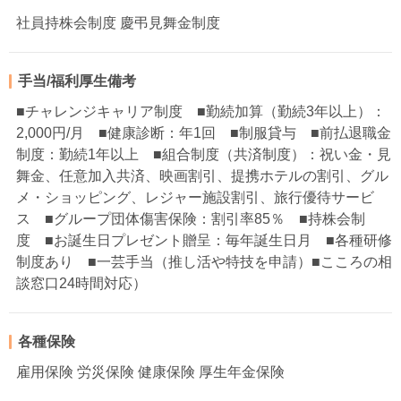
社員持株会制度 慶弔見舞金制度
手当/福利厚生備考
■チャレンジキャリア制度 ■勤続加算（勤続3年以上）：
2,000円/月 ■健康診断：年1回 ■制服貸与 ■前払退職金
制度：勤続1年以上 ■組合制度（共済制度）：祝い金・見
舞金、任意加入共済、映画割引、提携ホテルの割引、グル
メ・ショッピング、レジャー施設割引、旅行優待サービ
ス ■グループ団体傷害保険：割引率85％ ■持株会制
度 ■お誕生日プレゼント贈呈：毎年誕生日月 ■各種研修
制度あり ■一芸手当（推し活や特技を申請）■こころの相
談窓口24時間対応）
各種保険
雇用保険 労災保険 健康保険 厚生年金保険