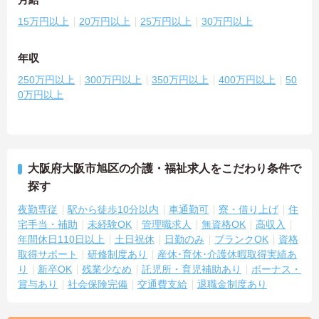
15万円以上
20万円以上
25万円以上
30万円以上
年収
250万円以上
300万円以上
350万円以上
400万円以上
50
0万円以上
大阪府大阪市旭区の介護・福祉求人をこだわり条件で
探す
夜勤専従
駅から徒歩10分以内
車通勤可
寮・借り上げ
住
宅手当・補助
未経験OK
管理職求人
無資格OK
高収入
年間休日110日以上
土日祝休
日勤のみ
ブランクOK
資格
取得サポート
研修制度あり
産休･育休･介護休暇取得実績あ
り
新卒OK
残業少なめ
託児所・育児補助あり
ボーナス・
賞与あり
社会保険完備
交通費支給
退職金制度あり