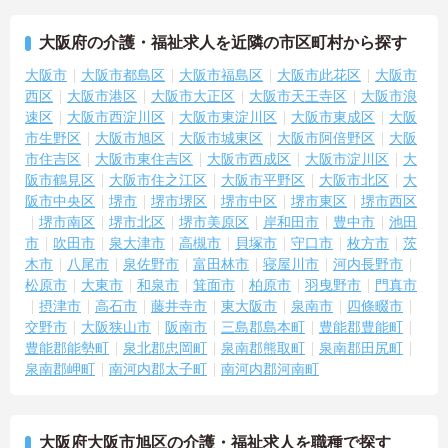
大阪府の介護・福祉求人を近隣の市区町村から探す
大阪市
大阪市都島区
大阪市福島区
大阪市此花区
大阪市
西区
大阪市港区
大阪市大正区
大阪市天王寺区
大阪市浪
速区
大阪市西淀川区
大阪市東淀川区
大阪市東成区
大阪
市生野区
大阪市旭区
大阪市城東区
大阪市阿倍野区
大阪
市住吉区
大阪市東住吉区
大阪市西成区
大阪市淀川区
大
阪市鶴見区
大阪市住之江区
大阪市平野区
大阪市北区
大
阪市中央区
堺市
堺市堺区
堺市中区
堺市東区
堺市西区
堺市南区
堺市北区
堺市美原区
岸和田市
豊中市
池田
市
吹田市
泉大津市
高槻市
貝塚市
守口市
枚方市
茨
木市
八尾市
泉佐野市
富田林市
寝屋川市
河内長野市
松原市
大東市
和泉市
箕面市
柏原市
羽曳野市
門真市
摂津市
高石市
藤井寺市
東大阪市
泉南市
四條畷市
交野市
大阪狭山市
阪南市
三島郡島本町
豊能郡豊能町
豊能郡能勢町
泉北郡忠岡町
泉南郡熊取町
泉南郡田尻町
泉南郡岬町
南河内郡太子町
南河内郡河南町
大阪府大阪市旭区の介護・福祉求人を職種で探す