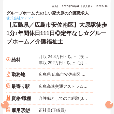
更新日：2026年08月07日 求人番号：10265496
グループホーム たのしい家大原の介護職求人
株式会社ケア２１
【広島県／広島市安佐南区】大原駅徒歩
1分♪年間休日111日◎定年なし☆グルー
プホーム／介護福祉士
月収 24.3万円～以上（夜勤5回分・諸手当込み）
給料
年収 292万円～以上（別途賞与付与）
勤務地
広島県 広島市安佐南区 伴東7-59-11
最寄り駅
広島高速交通アストラムライン「大原(広島)駅」徒歩1分
資格/職種
介護職としてのご経験(3年以上)あれ尚可
雇用形態
正社員(正職員)