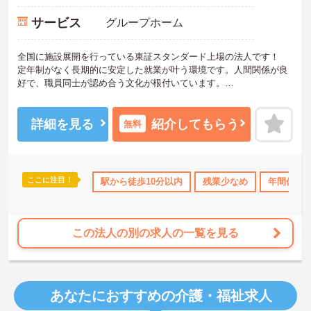
サービス
グループホーム
全国に施設展開を行っている東証スタンダード上場の法人です！
定年制がなく長期的に安定した就業が叶う環境です。人間関係が良
好で、職員同士が認め合う文化が根付いています。
ご興味のある方には、面接対策ポイントなど、さらに詳細をご案内
しますのでお気軽にご相談ください！
詳細を見る
紹介してもらう
無料
ここに注目！
ス・賞与あり
社会保険完備
駅から徒歩10分以内
交通費支給
残業少なめ
退職金制度あり
年間休日1
この法人の別の求人の一覧を見る
あなたにおすすめの介護・福祉求人