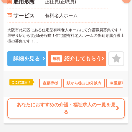
雇用形態
正社員(正職員)
サービス
有料老人ホーム
大阪市此花区にある住宅型有料老人ホームにて介護職員募集です！
最寄り駅から徒歩5分程度！住宅型有料老人ホームの夜勤専属介護士
様の募集です！
ライフスタイルに応じた働き方を応援してくれる施設です。「資格
取得支援」「教育研修制度」などの制度も充実しておりスキルアッ
プも目指せます！
詳細を見る
紹介してもらう
無料
ご興味ある方には、面接のポイントなど、さらに詳細をお話致しま
すのでお気軽にご相談ください。
ここに注目！
OK
日勤のみ
資格取得サポート
夜勤専従
駅から徒歩10分以内
産休･育休･介護休暇取得実績あ
車通勤可
あなたにおすすめの介護・福祉求人の一覧を見
る