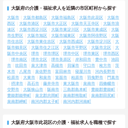
大阪府の介護・福祉求人を近隣の市区町村から探す
大阪市
大阪市都島区
大阪市福島区
大阪市此花区
大阪市
西区
大阪市港区
大阪市大正区
大阪市天王寺区
大阪市浪
速区
大阪市西淀川区
大阪市東淀川区
大阪市東成区
大阪
市生野区
大阪市旭区
大阪市城東区
大阪市阿倍野区
大阪
市住吉区
大阪市東住吉区
大阪市西成区
大阪市淀川区
大
阪市鶴見区
大阪市住之江区
大阪市平野区
大阪市北区
大
阪市中央区
堺市
堺市堺区
堺市中区
堺市東区
堺市西区
堺市南区
堺市北区
堺市美原区
岸和田市
豊中市
池田
市
吹田市
泉大津市
高槻市
貝塚市
守口市
枚方市
茨
木市
八尾市
泉佐野市
富田林市
寝屋川市
河内長野市
松原市
大東市
和泉市
箕面市
柏原市
羽曳野市
門真市
摂津市
高石市
藤井寺市
東大阪市
泉南市
四條畷市
交野市
大阪狭山市
阪南市
三島郡島本町
豊能郡豊能町
豊能郡能勢町
泉北郡忠岡町
泉南郡熊取町
泉南郡田尻町
泉南郡岬町
南河内郡太子町
南河内郡河南町
大阪府大阪市此花区の介護・福祉求人を職種で探す