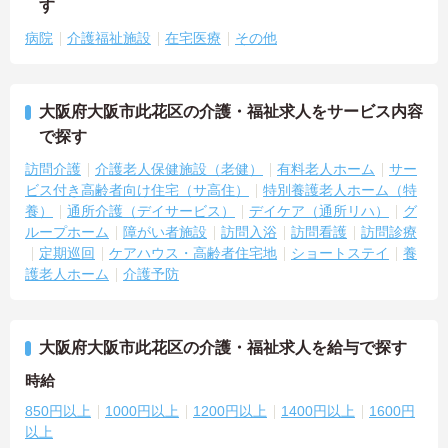
す
病院
介護福祉施設
在宅医療
その他
大阪府大阪市此花区の介護・福祉求人をサービス内容
で探す
訪問介護
介護老人保健施設（老健）
有料老人ホーム
サー
ビス付き高齢者向け住宅（サ高住）
特別養護老人ホーム（特
養）
通所介護（デイサービス）
デイケア（通所リハ）
グ
ループホーム
障がい者施設
訪問入浴
訪問看護
訪問診療
定期巡回
ケアハウス・高齢者住宅地
ショートステイ
養
護老人ホーム
介護予防
大阪府大阪市此花区の介護・福祉求人を給与で探す
時給
850円以上
1000円以上
1200円以上
1400円以上
1600円
以上