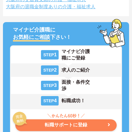
大阪府の退職金制度ありの介護・福祉求人
マイナビ介護職に
お気軽にご相談
下さい！
マイナビ介護
1
STEP
職にご登録
2
求人のご紹介
STEP
面接・条件交
3
STEP
渉
4
転職成功！
STEP
転職サポートに登録