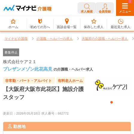
0
1
求人検索
会員登録
メニュー
ホーム
初めての方へ
面談会場一覧
保存した求人
最近見た求人
マイナビ介護職
介護職・ヘルパーの求人
大阪府の介護職・ヘルパー求人
募集停止
株式会社ケア２１
プレザンメゾン此花高見
の介護職・ヘルパー求人
非常勤・パート・アルバイト
有料老人ホーム
【大阪府大阪市此花区】施設介護
スタッフ
更新日：2026年05月18日 求人番号：662772
勤務地