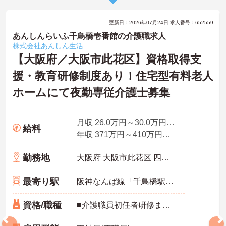
更新日：2026年07月24日 求人番号：652559
あんしんらいふ千鳥橋壱番館の介護職求人
株式会社あんしん生活
【大阪府／大阪市此花区】資格取得支
援・教育研修制度あり！住宅型有料老人
ホームにて夜勤専従介護士募集
月収 26.0万円～30.0万円程度（諸手当含む）
給料
年収 371万円～410万円程度
勤務地
大阪府 大阪市此花区 四貫島2-26-11
最寄り駅
阪神なんば線「千鳥橋駅」徒歩5分
資格/職種
■介護職員初任者研修またはホームヘルパー2級以上の資格をお持ちの方 ※未経験相談可能 ※経験者優遇