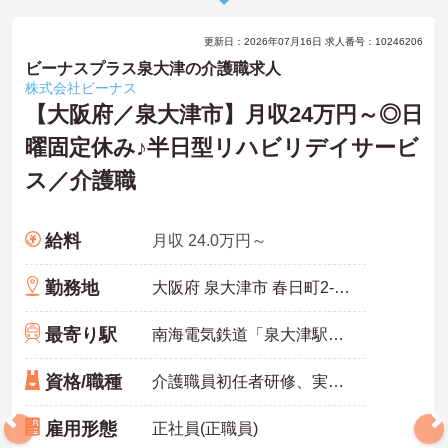
更新日：2026年07月16日 求人番号：10246206
ビーナスプラス泉大津の介護職求人
株式会社ビーナス
【大阪府／泉大津市】月収24万円～◎日
曜固定休み♪半日型リハビリデイサービ
ス／介護職
給料
月収 24.0万円～
勤務地
大阪府 泉大津市 春日町2-12
最寄り駅
南海電気鉄道「泉大津駅」徒歩2分
資格/職種
介護職員初任者研修、実務者研修のいずれか
雇用形態
正社員(正職員)