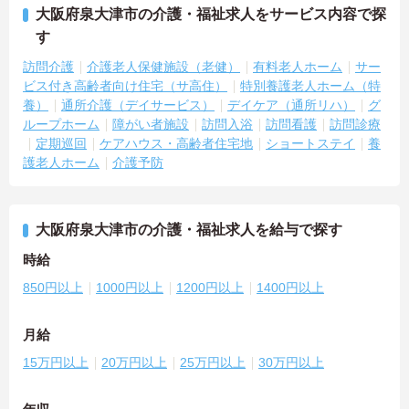
大阪府泉大津市の介護・福祉求人をサービス内容で探
す
訪問介護
介護老人保健施設（老健）
有料老人ホーム
サー
ビス付き高齢者向け住宅（サ高住）
特別養護老人ホーム（特
養）
通所介護（デイサービス）
デイケア（通所リハ）
グ
ループホーム
障がい者施設
訪問入浴
訪問看護
訪問診療
定期巡回
ケアハウス・高齢者住宅地
ショートステイ
養
護老人ホーム
介護予防
大阪府泉大津市の介護・福祉求人を給与で探す
時給
850円以上
1000円以上
1200円以上
1400円以上
月給
15万円以上
20万円以上
25万円以上
30万円以上