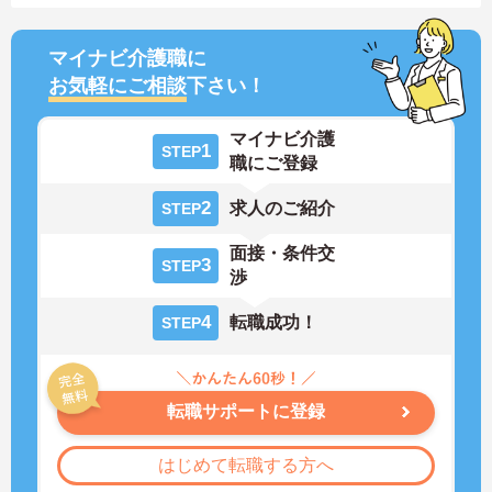
マイナビ介護職に
お気軽にご相談
下さい！
マイナビ介護
1
STEP
職にご登録
2
求人のご紹介
STEP
面接・条件交
3
STEP
渉
4
転職成功！
STEP
転職サポートに登録
はじめて転職する方へ