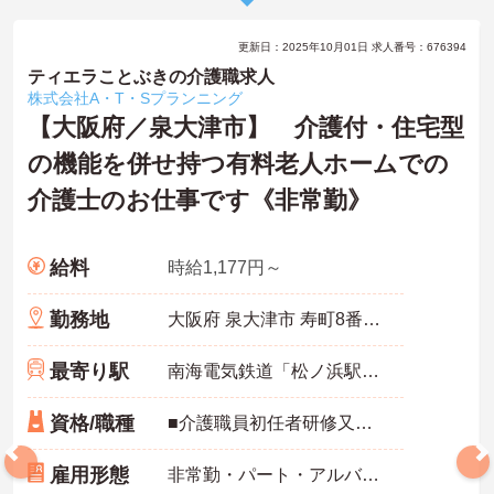
更新日：2025年10月01日 求人番号：676394
ティエラことぶきの介護職求人
株式会社A・T・Sプランニング
【大阪府／泉大津市】 介護付・住宅型
の機能を併せ持つ有料老人ホームでの
介護士のお仕事です《非常勤》
給料
時給1,177円～
勤務地
大阪府 泉大津市 寿町8番16号
最寄り駅
南海電気鉄道「松ノ浜駅」徒歩13分
資格/職種
■介護職員初任者研修又はホームヘルパー2級以上の資格をお持ちの方
雇用形態
非常勤・パート・アルバイト