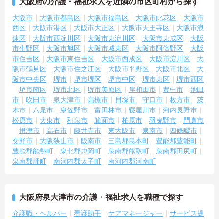
大阪府の介護・福祉求人を近隣の市区町村から探す
大阪市
大阪市都島区
大阪市福島区
大阪市此花区
大阪市
西区
大阪市港区
大阪市大正区
大阪市天王寺区
大阪市浪
速区
大阪市西淀川区
大阪市東淀川区
大阪市東成区
大阪
市生野区
大阪市旭区
大阪市城東区
大阪市阿倍野区
大阪
市住吉区
大阪市東住吉区
大阪市西成区
大阪市淀川区
大
阪市鶴見区
大阪市住之江区
大阪市平野区
大阪市北区
大
阪市中央区
堺市
堺市堺区
堺市中区
堺市東区
堺市西区
堺市南区
堺市北区
堺市美原区
岸和田市
豊中市
池田
市
吹田市
泉大津市
高槻市
貝塚市
守口市
枚方市
茨
木市
八尾市
泉佐野市
富田林市
寝屋川市
河内長野市
松原市
大東市
和泉市
箕面市
柏原市
羽曳野市
門真市
摂津市
高石市
藤井寺市
東大阪市
泉南市
四條畷市
交野市
大阪狭山市
阪南市
三島郡島本町
豊能郡豊能町
豊能郡能勢町
泉北郡忠岡町
泉南郡熊取町
泉南郡田尻町
泉南郡岬町
南河内郡太子町
南河内郡河南町
大阪府泉大津市の介護・福祉求人を職種で探す
介護職・ヘルパー
看護助手
ケアマネージャー
サービス提