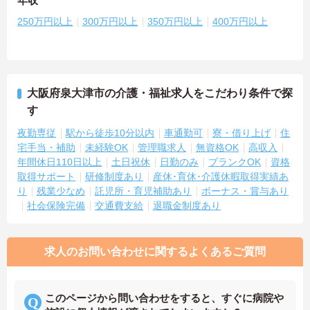
年収
250万円以上
300万円以上
350万円以上
400万円以上
大阪府泉大津市の介護・福祉求人をこだわり条件で探
す
夜勤専従
駅から徒歩10分以内
車通勤可
寮・借り上げ
住
宅手当・補助
未経験OK
管理職求人
無資格OK
高収入
年間休日110日以上
土日祝休
日勤のみ
ブランクOK
資格
取得サポート
研修制度あり
産休･育休･介護休暇取得実績あ
り
残業少なめ
託児所・育児補助あり
ボーナス・賞与あり
社会保険完備
交通費支給
退職金制度あり
求人のお問い合わせに関するよくあるご質問
このページから問い合わせをすると、すぐに病院や