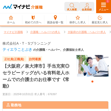
0
1
求人検索
会員登録
メニュー
ホーム
初めての方へ
面談会場一覧
保存した求人
最近見た求人
マイナビ介護職
介護職・ヘルパーの求人
大阪府の介護職・ヘルパー求人
株式会社A・T・Sプランニング
ティエラことぶき
の介護職・ヘルパー、介護福祉士求人
正社員(正職員)
訪問看護
【大阪府／泉大津市】手当充実◎
セラピードッグがいる有料老人ホ
ームでの介護士のお仕事です《常
勤》
更新日：2025年10月01日 求人番号：676397
勤務地