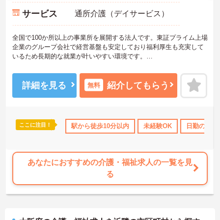
サービス
通所介護（デイサービス）
全国で100か所以上の事業所を展開する法人です。東証プライム上場
企業のグループ会社で経営基盤も安定しており福利厚生も充実して
いるため長期的な就業が叶いやすい環境です。
また、キャリアパス制度が整っているので、経験が浅い方・ブラン
クがある方も高い目標をもって仕事に取り組んでいただけます◎
ご興味ある方には、面接対策ポイントなど、さらに詳細をお話しい
詳細を見る
紹介してもらう
無料
たしますのでお気軽にご相談ください！
ここに注目！
なめ
産休･育休･介護休暇取得実績あり
駅から徒歩10分以内
社会保険完備
未経験OK
交通費支給
日勤のみ
あなたにおすすめの介護・福祉求人の一覧を見
る