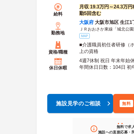
月収 19.3万円～24.3
勤5回含む
給料
大阪府
大阪市旭区 生江1丁
ＪＲおおさか東線「城北公園
勤務地
MAP
■介護職員初任者研修（
上の資格
資格/職種
4週7休制 祝日 年末年始
年間休日日数：104日 初年度有給日数：10日 最
休日休暇
大有給日数：
施設見学のご相談
無料
無料
で求
施設への直接応募・