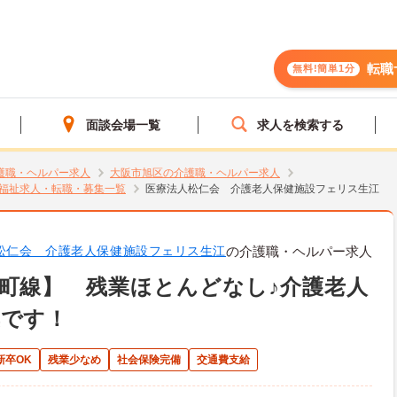
転職
無料!簡単1分
面談会場一覧
求人を検索する
護職・ヘルパー求人
大阪市旭区の介護職・ヘルパー求人
福祉求人・転職・募集一覧
医療法人松仁会 介護老人保健施設フェリス生江
松仁会 介護老人保健施設フェリス生江
の介護職・ヘルパー求人
町線】 残業ほとんどなし♪介護老人
集です！
新卒OK
残業少なめ
社会保険完備
交通費支給