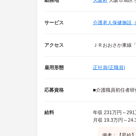
勤務地
大阪府
大阪市旭区 生
サービス
介護老人保健施設
アクセス
ＪＲおおさか東線「
雇用形態
正社員(正職員)
応募資格
■介護職員初任者研
給料
年収 231万円～2
月収 19.3万円～
備考：【昇給】