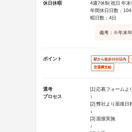
休日休暇
4週7休制 祝日 年
年間休日日数：104
暇日数：4日
備考：※年末年始
ポイント
駅から徒歩10分以内
交通費支給
選考
[1] 応募フォーム
プロセス
↓
[2] 弊社より面
↓
[3] 面接実施
↓