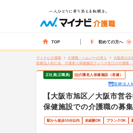
TOP
初めての方へ
マイナビ介護職
介護職・ヘルパーの求人
大阪府の介
医療法人松仁会 介護老人保健施設フェリス生江の介護職・
正社員(正職員)
介護老人保健施設（老健）
医療法人
【大阪市旭区／大阪市営谷
保健施設での介護職の募
駅から徒歩10分以内
未経験OK
ブランクOK