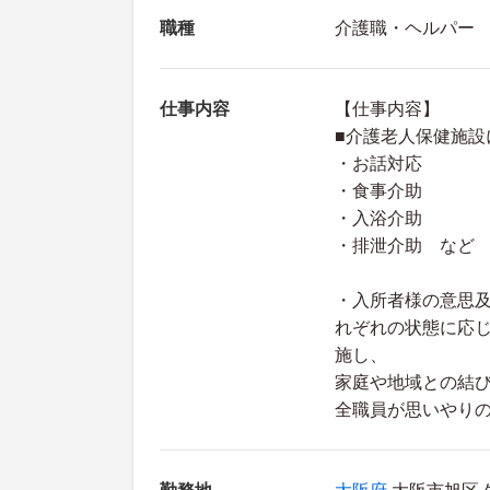
職種
介護職・ヘルパー
仕事内容
【仕事内容】
■介護老人保健施設
・お話対応
・食事介助
・入浴介助
・排泄介助 など
・入所者様の意思
れぞれの状態に応
施し、
家庭や地域との結
全職員が思いやり