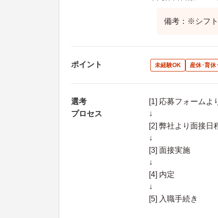
備考：※シフ
ポイント
未経験OK
産休･育休
選考
[1] 応募フォーム
プロセス
↓
[2] 弊社より面
↓
[3] 面接実施
↓
[4] 内定
↓
[5] 入職手続き