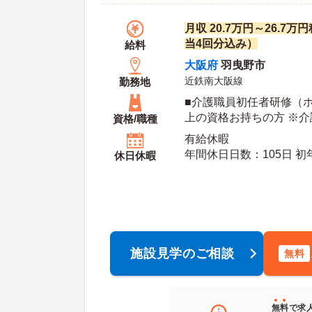
月収 20.7万円～26.7
当4回分込み）
給料
大阪府
羽曳野市
近鉄南大阪線
勤務地
■介護職員初任者研修（
上の資格お持ちの方 ※
資格/職種
有給休暇
年間休日日数：105日 初年度有給日数：10日 最
休日休暇
大有給日数：20日
施設見学のご相談
無料
無料
で求