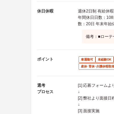
休日休暇
週休2日制 有給休
年間休日日数：108
数：20日 年末年始
備考：■ローテ
ポイント
車通勤可
未経験OK
産休･育休･介護休暇取
選考
[1] 応募フォーム
プロセス
↓
[2] 弊社より面
↓
[3] 面接実施