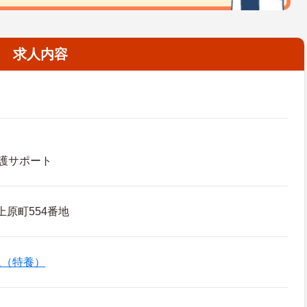
求人内容
護サポート
上原町554番地
ム（特養）