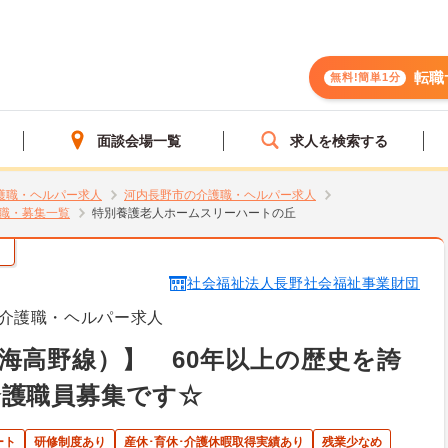
転職
無料!簡単1分
面談会場一覧
求人を検索する
護職・ヘルパー求人
河内長野市の介護職・ヘルパー求人
職・募集一覧
特別養護老人ホームスリーハートの丘
）
社会福祉法人長野社会福祉事業財団
介護職・ヘルパー求人
海高野線）】 60年以上の歴史を誇
介護職員募集です☆
ート
研修制度あり
産休･育休･介護休暇取得実績あり
残業少なめ