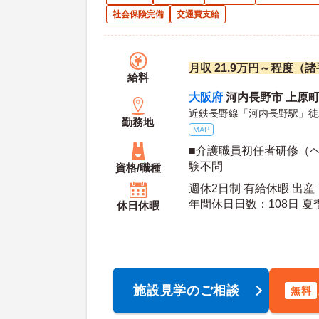
社会保険完備
交通費支給
月収 21.9万円～程度（
給料
大阪府
河内長野市 上原町
近鉄長野線「河内長野駅」徒
勤務地
MAP
■介護職員初任者研修（ヘ
験不問
資格/職種
週休2日制 有給休暇 出
年間休日日数：108日 夏季休暇日数：3日 初年
休日休暇
度有給日数：10日 最大有給日数：20日 年末年
始休暇日数：4日
施設見学のご相談
無料