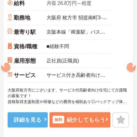
給料
月収 26.8万円～程度
勤務地
大阪府 枚方市 招提南町3-2-20
最寄り駅
京阪本線「樟葉駅」バス・車12分
資格/職種
■経験不問
雇用形態
正社員(正職員)
サービス
サービス付き高齢者向け住宅（サ高住）
大阪府枚方市にございます、サービス付高齢者向け住宅にて介護職
の募集です！
資格取得支援制度や研修などの費用を補助あり◎バックアップ体制
がしっかりしておりますので、未経験・ブランクある方でも安心し
て就業できます♪また、マイカー通勤OKなので、通勤も楽々です◎
ご興味のある方は、さらに詳細をお伝えしますので、お気軽にお問
詳細を見る
紹介してもらう
無料
い合わせください！