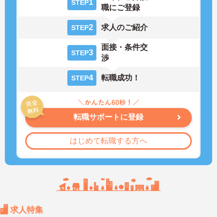
1
STEP
職にご登録
2
求人のご紹介
STEP
面接・条件交
3
STEP
渉
4
転職成功！
STEP
転職サポートに登録
はじめて転職する方へ
求人特集