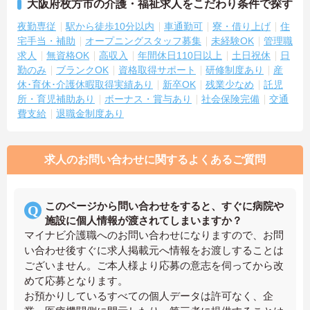
大阪府枚方市の介護・福祉求人をこだわり条件で探す
夜勤専従
駅から徒歩10分以内
車通勤可
寮・借り上げ
住
宅手当・補助
オープニングスタッフ募集
未経験OK
管理職
求人
無資格OK
高収入
年間休日110日以上
土日祝休
日
勤のみ
ブランクOK
資格取得サポート
研修制度あり
産
休･育休･介護休暇取得実績あり
新卒OK
残業少なめ
託児
所・育児補助あり
ボーナス・賞与あり
社会保険完備
交通
費支給
退職金制度あり
求人のお問い合わせに関するよくあるご質問
このページから問い合わせをすると、すぐに病院や
施設に個人情報が渡されてしまいますか？
マイナビ介護職へのお問い合わせになりますので、お問
い合わせ後すぐに求人掲載元へ情報をお渡しすることは
ございません。ご本人様より応募の意志を伺ってから改
めて応募となります。
お預かりしているすべての個人データは許可なく、企