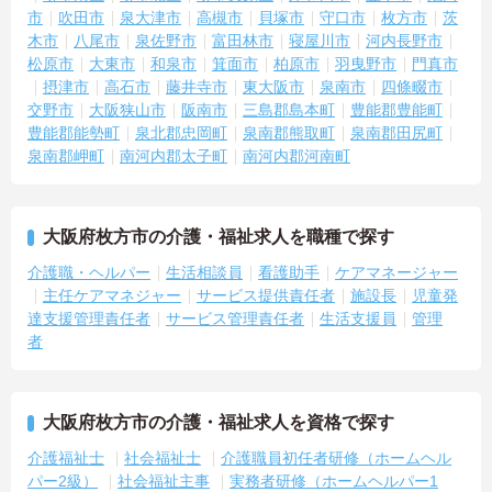
市
吹田市
泉大津市
高槻市
貝塚市
守口市
枚方市
茨
木市
八尾市
泉佐野市
富田林市
寝屋川市
河内長野市
松原市
大東市
和泉市
箕面市
柏原市
羽曳野市
門真市
摂津市
高石市
藤井寺市
東大阪市
泉南市
四條畷市
交野市
大阪狭山市
阪南市
三島郡島本町
豊能郡豊能町
豊能郡能勢町
泉北郡忠岡町
泉南郡熊取町
泉南郡田尻町
泉南郡岬町
南河内郡太子町
南河内郡河南町
大阪府枚方市の介護・福祉求人を職種で探す
介護職・ヘルパー
生活相談員
看護助手
ケアマネージャー
主任ケアマネジャー
サービス提供責任者
施設長
児童発
達支援管理責任者
サービス管理責任者
生活支援員
管理
者
大阪府枚方市の介護・福祉求人を資格で探す
介護福祉士
社会福祉士
介護職員初任者研修（ホームヘル
パー2級）
社会福祉主事
実務者研修（ホームヘルパー1