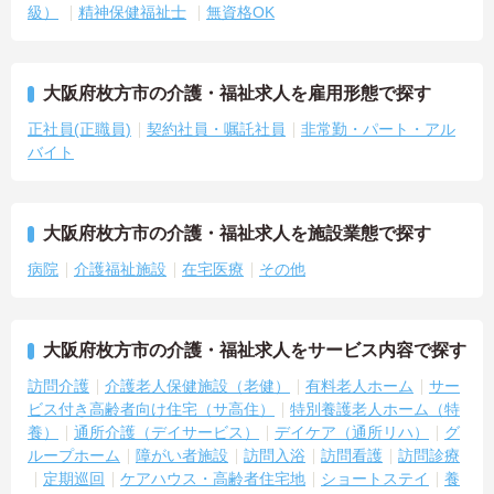
級）
精神保健福祉士
無資格OK
大阪府枚方市の介護・福祉求人を雇用形態で探す
正社員(正職員)
契約社員・嘱託社員
非常勤・パート・アル
バイト
大阪府枚方市の介護・福祉求人を施設業態で探す
病院
介護福祉施設
在宅医療
その他
大阪府枚方市の介護・福祉求人をサービス内容で探す
訪問介護
介護老人保健施設（老健）
有料老人ホーム
サー
ビス付き高齢者向け住宅（サ高住）
特別養護老人ホーム（特
養）
通所介護（デイサービス）
デイケア（通所リハ）
グ
ループホーム
障がい者施設
訪問入浴
訪問看護
訪問診療
定期巡回
ケアハウス・高齢者住宅地
ショートステイ
養