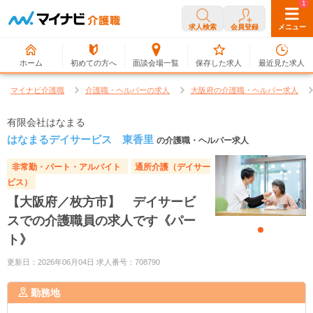
0
1
求人検索
会員登録
メニュー
ホーム
初めての方へ
面談会場一覧
保存した求人
最近見た求人
マイナビ介護職
介護職・ヘルパーの求人
大阪府の介護職・ヘルパー求人
有限会社はなまる
はなまるデイサービス 東香里
の介護職・ヘルパー求人
非常勤・パート・アルバイト
通所介護（デイサー
ビス）
【大阪府／枚方市】 デイサービ
スでの介護職員の求人です《パー
ト》
更新日：2026年06月04日 求人番号：708790
勤務地