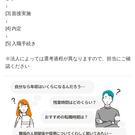
↓
[3] 面接実施
↓
[4] 内定
↓
[5] 入職手続き
※法人によっては選考過程が異なりますので、担当にご確
認ください