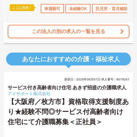
ここに注目！
助
日勤のみ
産休･育休･介護休暇取得実績あり
車通勤可
未経験OK
託児所・育児補助
高収入
社会保
この法人の別の求人の一覧を見る
あなたにおすすめの介護・福祉求人
更新日：2026年08月07日 求人番号：9079247
サービス付き高齢者向け住宅 あきず招提の介護職求人
アイサポート株式会社
【大阪府／枚方市】資格取得支援制度あ
り★経験不問◎サービス付高齢者向け
住宅にて介護職募集＜正社員＞