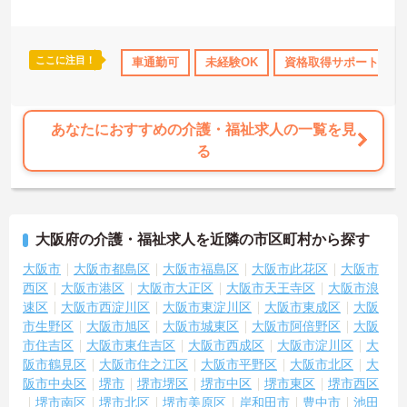
ここに注目！
K
社会保険完備
交通費支給
車通勤可
未経験OK
退職金制度あり
資格取得サポート
あなたにおすすめの介護・福祉求人の一覧を見
る
大阪府の介護・福祉求人を近隣の市区町村から探す
大阪市
大阪市都島区
大阪市福島区
大阪市此花区
大阪市
西区
大阪市港区
大阪市大正区
大阪市天王寺区
大阪市浪
速区
大阪市西淀川区
大阪市東淀川区
大阪市東成区
大阪
市生野区
大阪市旭区
大阪市城東区
大阪市阿倍野区
大阪
市住吉区
大阪市東住吉区
大阪市西成区
大阪市淀川区
大
阪市鶴見区
大阪市住之江区
大阪市平野区
大阪市北区
大
阪市中央区
堺市
堺市堺区
堺市中区
堺市東区
堺市西区
堺市南区
堺市北区
堺市美原区
岸和田市
豊中市
池田