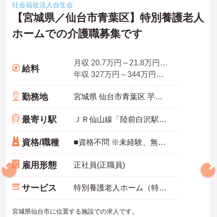
社会福祉法人自生会
【宮城県／仙台市青葉区】特別養護老人
ホームでの介護職募集です
月収 20.7万円～21.8万円程度 基本給※短大・専門卒モデル
給料
年収 327万円～344万円程度
勤務地
宮城県 仙台市青葉区 芋沢字青野木531-4
最寄り駅
ＪＲ仙山線「陸前白沢駅」バス・車8分
資格/職種
■資格不問 ※未経験、無資格の方にも一から指導いたします。 ※介護福祉士有資格者は優遇、資格手当あります。
雇用形態
正社員(正職員)
サービス
特別養護老人ホーム（特養）
宮城県仙台市に位置する施設での求人です。