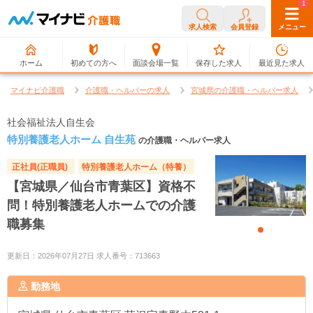
0
1
求人検索
会員登録
メニュー
ホーム
初めての方へ
面談会場一覧
保存した求人
最近見た求人
マイナビ介護職
介護職・ヘルパーの求人
宮城県の介護職・ヘルパー求人
社会福祉法人自生会
特別養護老人ホーム 自生苑
の介護職・ヘルパー求人
正社員(正職員)
特別養護老人ホーム（特養）
【宮城県／仙台市青葉区】資格不
問！特別養護老人ホームでの介護
職募集
更新日：2026年07月27日 求人番号：713663
勤務地