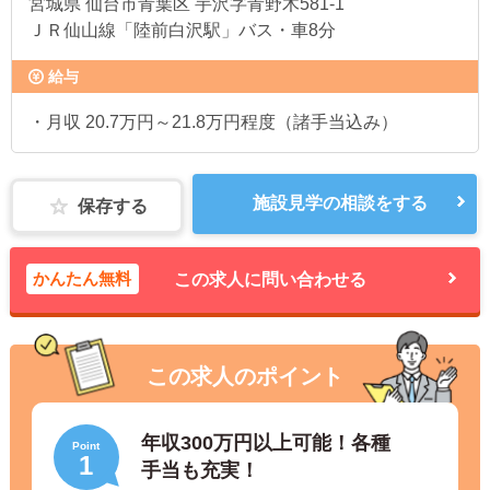
宮城県
仙台市青葉区 芋沢字青野木581-1
ＪＲ仙山線「陸前白沢駅」バス・車8分
給与
・月収 20.7万円～21.8万円程度（諸手当込み）
施設見学の相談をする
保存する
かんたん無料
この求人に問い合わせる
この求人のポイント
年収300万円以上可能！各種
Point
1
手当も充実！