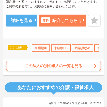
福利厚生が整っていますので、安心してご就業していただけます。
ご興味のある方は、お気軽にお問い合わせください。
詳細を見る
紹介してもらう
無料
ここに注目！
産休･育休･介護休暇取得実績あり
車通勤可
未経験OK
ボーナス・賞与あり
残業少なめ
交通費支給
住宅手
この法人の別の求人の一覧を見る
あなたにおすすめの介護・福祉求人
更新日：2026年08月06日 求人番号：10232626