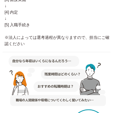
↓
[4] 内定
↓
[5] 入職手続き
※法人によっては選考過程が異なりますので、担当にご確
認ください