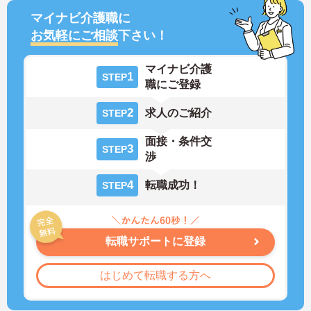
マイナビ介護職に
お気軽にご相談
下さい！
マイナビ介護
1
STEP
職にご登録
2
求人のご紹介
STEP
面接・条件交
3
STEP
渉
4
転職成功！
STEP
転職サポートに登録
はじめて転職する方へ