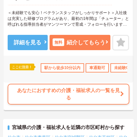
＜未経験でも安心！ベテランスタッフがしっかりサポート＞入社後
は充実した研修プログラムがあり、最初の1年間は「チューター」と
呼ばれる指導担当者がマンツーマンで育成・フォローを行います。
現場ではベテランのサービス提供責任者があなたをバックアップす
るので、困ったことがあればすぐに相談できます。焦らずじっくり
とスキルを身につけていける温かい環境です。
詳細を見る
紹介してもらう
無料
＜助け合いが自然に生まれる、明るい職場です＞スタッフ同士がお
互いに助け合いながら働いている、とても明るく関係性の良い事業
所です。ワークライフバランスを重視しているためお休みが取りや
すく、仕事だけでなくプライベートも大切にできる環境です。また
ここに注目！
育休･介護休暇取得実績あり
駅から徒歩10分以内
交通費支給
退職金制度あり
車通勤可
未経験OK
充実した福利厚生なども魅力♪安定した待遇の中で、モチベーション
高くお仕事に取り組めます。
あなたにおすすめの介護・福祉求人の一覧を見
る
宮城県の介護・福祉求人を近隣の市区町村から探す