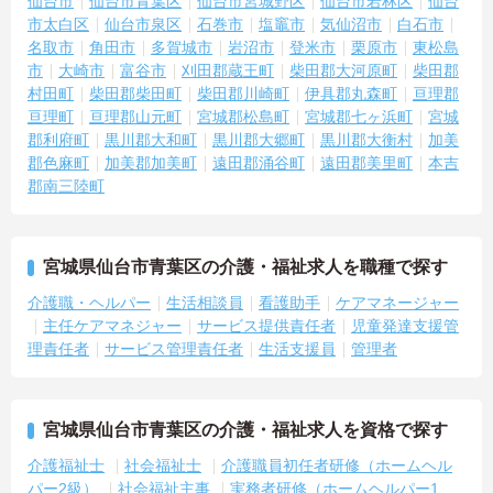
仙台市
仙台市青葉区
仙台市宮城野区
仙台市若林区
仙台
市太白区
仙台市泉区
石巻市
塩竈市
気仙沼市
白石市
名取市
角田市
多賀城市
岩沼市
登米市
栗原市
東松島
市
大崎市
富谷市
刈田郡蔵王町
柴田郡大河原町
柴田郡
村田町
柴田郡柴田町
柴田郡川崎町
伊具郡丸森町
亘理郡
亘理町
亘理郡山元町
宮城郡松島町
宮城郡七ヶ浜町
宮城
郡利府町
黒川郡大和町
黒川郡大郷町
黒川郡大衡村
加美
郡色麻町
加美郡加美町
遠田郡涌谷町
遠田郡美里町
本吉
郡南三陸町
宮城県仙台市青葉区の介護・福祉求人を職種で探す
介護職・ヘルパー
生活相談員
看護助手
ケアマネージャー
主任ケアマネジャー
サービス提供責任者
児童発達支援管
理責任者
サービス管理責任者
生活支援員
管理者
宮城県仙台市青葉区の介護・福祉求人を資格で探す
介護福祉士
社会福祉士
介護職員初任者研修（ホームヘル
パー2級）
社会福祉主事
実務者研修（ホームヘルパー1