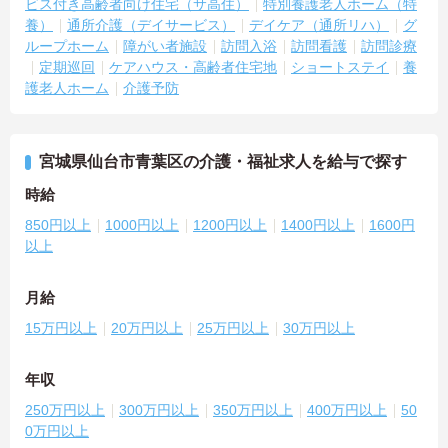
ビス付き高齢者向け住宅（サ高住）
特別養護老人ホーム（特
養）
通所介護（デイサービス）
デイケア（通所リハ）
グ
ループホーム
障がい者施設
訪問入浴
訪問看護
訪問診療
定期巡回
ケアハウス・高齢者住宅地
ショートステイ
養
護老人ホーム
介護予防
宮城県仙台市青葉区の介護・福祉求人を給与で探す
時給
850円以上
1000円以上
1200円以上
1400円以上
1600円
以上
月給
15万円以上
20万円以上
25万円以上
30万円以上
年収
250万円以上
300万円以上
350万円以上
400万円以上
50
0万円以上