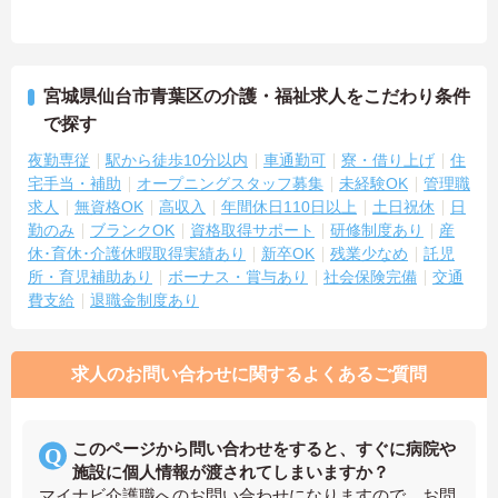
宮城県仙台市青葉区の介護・福祉求人をこだわり条件
で探す
夜勤専従
駅から徒歩10分以内
車通勤可
寮・借り上げ
住
宅手当・補助
オープニングスタッフ募集
未経験OK
管理職
求人
無資格OK
高収入
年間休日110日以上
土日祝休
日
勤のみ
ブランクOK
資格取得サポート
研修制度あり
産
休･育休･介護休暇取得実績あり
新卒OK
残業少なめ
託児
所・育児補助あり
ボーナス・賞与あり
社会保険完備
交通
費支給
退職金制度あり
求人のお問い合わせに関するよくあるご質問
このページから問い合わせをすると、すぐに病院や
施設に個人情報が渡されてしまいますか？
マイナビ介護職へのお問い合わせになりますので、お問