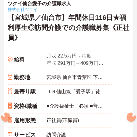
ツクイ仙台愛子の介護職求人
株式会社ツクイ
【宮城県／仙台市】年間休日116日★福
利厚生◎訪問介護での介護職募集《正社
員》
月収 22.5万円～程度
給料
年収 291万円～409万円月給×12ヶ月＋賞与
勤務地
宮城県 仙台市青葉区 下愛子字町18
最寄り駅
ＪＲ仙山線「愛子駅」徒歩5分
資格/職種
■介護福祉士 必須 ■普通自動車運転免許(AT限定可) 必須 ■経験：不問
雇用形態
正社員(正職員)
サービス
訪問介護