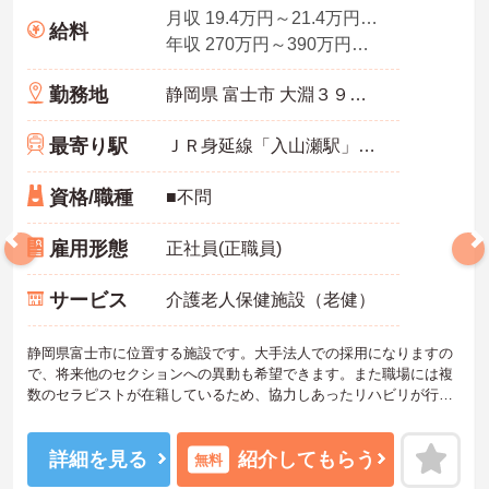
月収 19.4万円～21.4万円程度（諸手当込み）
給料
年収 270万円～390万円程度（諸手当込み）
勤務地
静岡県 富士市 大淵３９０１－１
最寄り駅
ＪＲ身延線「入山瀬駅」バス・車13分
資格/職種
■不問
雇用形態
正社員(正職員)
サービス
介護老人保健施設（老健）
静岡県富士市に位置する施設です。大手法人での採用になりますの
で、将来他のセクションへの異動も希望できます。また職場には複
数のセラピストが在籍しているため、協力しあったリハビリが行え
ます。プライベートと両立しやすい環境です。ご興味のある方は、
面接対策ポイントなどさらに詳細をお話致しますのでお気軽にお問
い合わせ下さい。
詳細を見る
紹介してもらう
無料