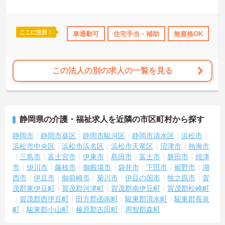
ここに注目！
年間休日110日以上
車通勤可
資格取得サポート
住宅手当・補助
産休･育休･介護休暇取得実
無資格OK
年
この法人の別の求人の一覧を見る
静岡県の介護・福祉求人を近隣の市区町村から探す
静岡市
静岡市葵区
静岡市駿河区
静岡市清水区
浜松市
浜松市中央区
浜松市浜名区
浜松市天竜区
沼津市
熱海市
三島市
富士宮市
伊東市
島田市
富士市
磐田市
焼津
市
掛川市
藤枝市
御殿場市
袋井市
下田市
裾野市
湖
西市
伊豆市
御前崎市
菊川市
伊豆の国市
牧之原市
賀
茂郡東伊豆町
賀茂郡河津町
賀茂郡南伊豆町
賀茂郡松崎町
賀茂郡西伊豆町
田方郡函南町
駿東郡清水町
駿東郡長泉
町
駿東郡小山町
榛原郡吉田町
周智郡森町