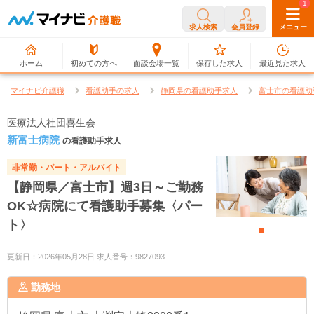
0
1
求人検索
会員登録
メニュー
ホーム
初めての方へ
面談会場一覧
保存した求人
最近見た求人
マイナビ介護職
看護助手の求人
静岡県の看護助手求人
富士市の看護助
医療法人社団喜生会
新富士病院
の看護助手求人
非常勤・パート・アルバイト
【静岡県／富士市】週3日～ご勤務
OK☆病院にて看護助手募集〈パー
ト〉
更新日：2026年05月28日 求人番号：9827093
勤務地