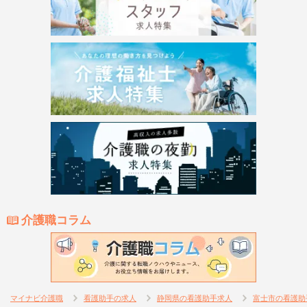
介護職コラム
マイナビ介護職
看護助手の求人
静岡県の看護助手求人
富士市の看護助