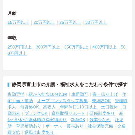
月給
15万円以上
20万円以上
25万円以上
30万円以上
年収
250万円以上
300万円以上
350万円以上
400万円以上
50
0万円以上
静岡県富士市の介護・福祉求人をこだわり条件で探す
夜勤専従
駅から徒歩10分以内
車通勤可
寮・借り上げ
住
宅手当・補助
オープニングスタッフ募集
未経験OK
管理職
求人
無資格OK
高収入
年間休日110日以上
土日祝休
日
勤のみ
ブランクOK
資格取得サポート
研修制度あり
産
休･育休･介護休暇取得実績あり
新卒OK
残業少なめ
託児
所・育児補助あり
ボーナス・賞与あり
社会保険完備
交通
費支給
退職金制度あり