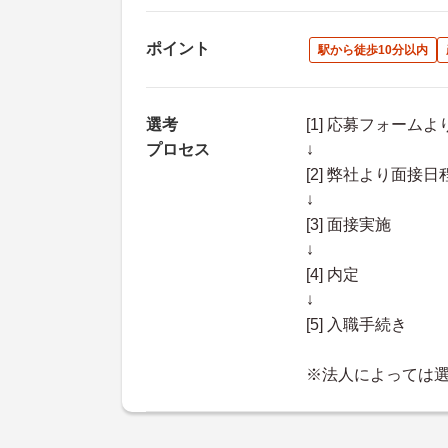
ポイント
駅から徒歩10分以内
選考
[1] 応募フォーム
プロセス
↓
[2] 弊社より面
↓
[3] 面接実施
↓
[4] 内定
↓
[5] 入職手続き
※法人によっては