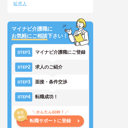
祉求人
マイナビ介護職に
お気軽にご相談
下さい！
1
マイナビ介護職にご登録
STEP
2
求人のご紹介
STEP
3
面接・条件交渉
STEP
4
転職成功！
STEP
転職サポートに登録