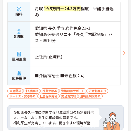
月収
19.5万円～24.3万円
程度 ※諸手当込
給料
み
愛知県 長久手市 岩作色金21-1
愛知高速交通リニモ「長久手古戦場駅」バ
勤務地
ス・車10分
正社員(正職員)
雇用形態
■介護福祉士 ■未経験：可
応募要件
車通勤可
未経験OK
残業少なめ
資格取得サポート
研修制度あり
ボーナス・賞与あり
社会保険完備
交通費支給
退職金制度あり
愛知県長久手市に位置する地域密着型の特別養護老
人ホームにおける生活相談員の募集です。
福利厚生が充実しています。働きやすい環境が整っ
ており、長くご勤務いただけます。また、賞与は3.0