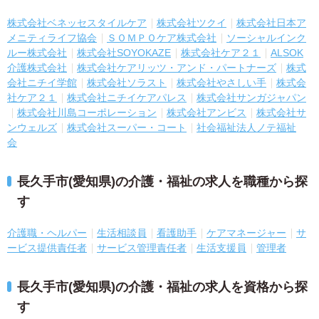
株式会社ベネッセスタイルケア
株式会社ツクイ
株式会社日本ア
メニティライフ協会
ＳＯＭＰＯケア株式会社
ソーシャルインク
ルー株式会社
株式会社SOYOKAZE
株式会社ケア２１
ALSOK
介護株式会社
株式会社ケアリッツ・アンド・パートナーズ
株式
会社ニチイ学館
株式会社ソラスト
株式会社やさしい手
株式会
社ケア２１
株式会社ニチイケアパレス
株式会社サンガジャパン
株式会社川島コーポレーション
株式会社アンビス
株式会社サ
ンウェルズ
株式会社スーパー・コート
社会福祉法人ノテ福祉
会
長久手市(愛知県)の介護・福祉の求人を職種から探
す
介護職・ヘルパー
生活相談員
看護助手
ケアマネージャー
サ
ービス提供責任者
サービス管理責任者
生活支援員
管理者
長久手市(愛知県)の介護・福祉の求人を資格から探
す