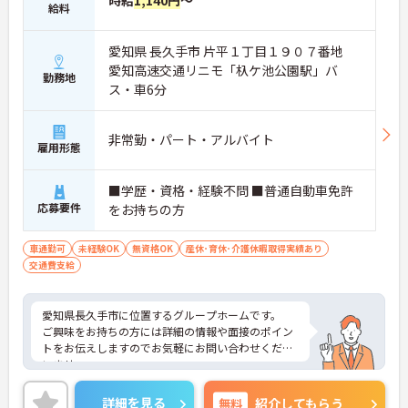
時給
1,140円
～
給料
愛知県 長久手市 片平１丁目１９０７番地
愛知高速交通リニモ「杁ケ池公園駅」バ
勤務地
ス・車6分
非常勤・パート・アルバイト
雇用形態
■学歴・資格・経験不問 ■普通自動車免許
応募要件
をお持ちの方
車通勤可
未経験OK
無資格OK
産休･育休･介護休暇取得実績あり
交通費支給
愛知県長久手市に位置するグループホームです。
ご興味をお持ちの方には詳細の情報や面接のポイン
トをお伝えしますのでお気軽にお問い合わせくださ
いませ。
詳細を見る
無料
紹介してもらう