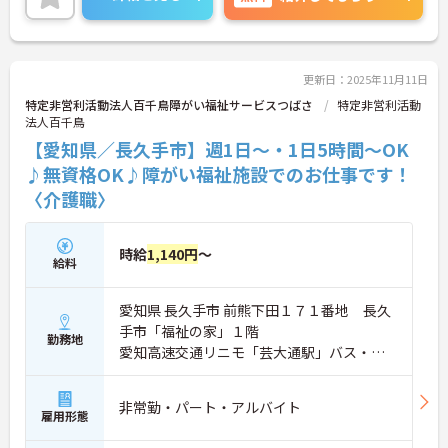
更新日：2025年11月11日
特定非営利活動法人百千鳥障がい福祉サービスつばさ
特定非営利活動
法人百千鳥
【愛知県／長久手市】週1日～・1日5時間～OK
♪無資格OK♪障がい福祉施設でのお仕事です！
〈介護職〉
時給
1,140円
～
給料
愛知県 長久手市 前熊下田１７１番地 長久
手市「福祉の家」１階
勤務地
愛知高速交通リニモ「芸大通駅」バス・車4
分
非常勤・パート・アルバイト
雇用形態