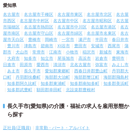
愛知県
名古屋市
名古屋市千種区
名古屋市東区
名古屋市北区
名古屋
市西区
名古屋市中村区
名古屋市中区
名古屋市昭和区
名古屋
市瑞穂区
名古屋市熱田区
名古屋市中川区
名古屋市港区
名古
屋市南区
名古屋市守山区
名古屋市緑区
名古屋市名東区
名古
屋市天白区
豊橋市
岡崎市
一宮市
瀬戸市
半田市
春日井市
豊川市
津島市
碧南市
刈谷市
豊田市
安城市
西尾市
蒲
郡市
犬山市
常滑市
江南市
小牧市
稲沢市
新城市
東海市
大府市
知多市
知立市
尾張旭市
高浜市
岩倉市
豊明市
日進市
田原市
愛西市
清須市
北名古屋市
弥富市
みよし市
あま市
長久手市
愛知郡東郷町
西春日井郡豊山町
丹羽郡大
口町
丹羽郡扶桑町
海部郡大治町
海部郡蟹江町
海部郡飛島村
知多郡阿久比町
知多郡東浦町
知多郡南知多町
知多郡美浜町
知多郡武豊町
額田郡幸田町
北設楽郡豊根村
長久手市(愛知県)の介護・福祉の求人を雇用形態か
ら探す
正社員(正職員)
非常勤・パート・アルバイト