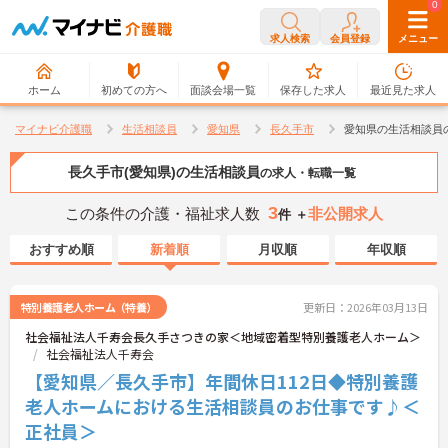
0
0
求人検索
会員登録
メニュー
ホーム
初めての方へ
面談会場一覧
保存した求人
最近見た求人
マイナビ介護職
生活相談員
愛知県
長久手市
愛知県の生活相談員
長久手市(愛知県)の生活相談員
の求人・転職一覧
3
この条件の介護・福祉求人数
非公開求人
件 ＋
おすすめ順
新着順
月収順
年収順
特別養護老人ホーム（特養）
更新日：2026年03月13日
社会福祉法人千寿会長久手さつきの家＜地域密着型特別養護老人ホーム＞
社会福祉法人千寿会
【愛知県／長久手市】年間休日112日◆特別養護
老人ホームにおける生活相談員のお仕事です♪＜
正社員＞