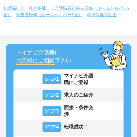
介護福祉士
社会福祉士
介護職員初任者研修（ホームヘルパー2
級）
実務者研修（ホームヘルパー1級）
精神保健福祉士
マイナビ介護職に
お気軽にご相談
下さい！
マイナビ介護
1
STEP
職にご登録
2
求人のご紹介
STEP
面接・条件交
3
STEP
渉
4
転職成功！
STEP