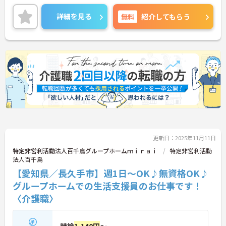
ヶ月分の支給実績があり、頑張りがきちんと評価さ
れる職場です。
詳細を見る
無料
紹介してもらう
ご興味のある方には、面接対策ポイントなど、さら
に詳細をお話しいたしますのでお気軽にご相談くだ
さい！
更新日：2025年11月11日
特定非営利活動法人百千鳥グループホームｍｉｒａｉ
特定非営利活動
法人百千鳥
【愛知県／長久手市】週1日～OK♪無資格OK♪
グループホームでの生活支援員のお仕事です！
〈介護職〉