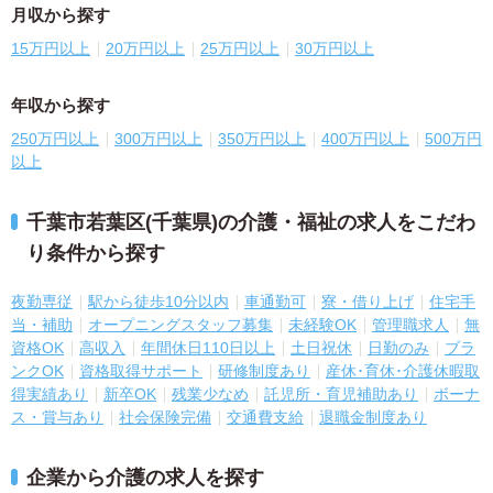
月収から探す
15万円以上
20万円以上
25万円以上
30万円以上
年収から探す
250万円以上
300万円以上
350万円以上
400万円以上
500万円
以上
千葉市若葉区(千葉県)の介護・福祉の求人をこだわ
り条件から探す
夜勤専従
駅から徒歩10分以内
車通勤可
寮・借り上げ
住宅手
当・補助
オープニングスタッフ募集
未経験OK
管理職求人
無
資格OK
高収入
年間休日110日以上
土日祝休
日勤のみ
ブラ
ンクOK
資格取得サポート
研修制度あり
産休･育休･介護休暇取
得実績あり
新卒OK
残業少なめ
託児所・育児補助あり
ボーナ
ス・賞与あり
社会保険完備
交通費支給
退職金制度あり
企業から介護の求人を探す