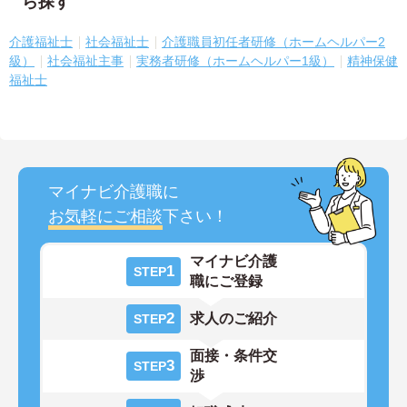
ら探す
介護福祉士
社会福祉士
介護職員初任者研修（ホームヘルパー2
級）
社会福祉主事
実務者研修（ホームヘルパー1級）
精神保健
福祉士
マイナビ介護職に
お気軽にご相談
下さい！
マイナビ介護
1
STEP
職にご登録
2
求人のご紹介
STEP
面接・条件交
3
STEP
渉