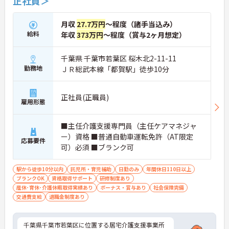
正社員＞
月収
27.7万円
～程度（諸手当込み）
給料
年収
373万円
～程度（賞与2ヶ月想定）
千葉県 千葉市若葉区 桜木北2-11-11
勤務地
ＪＲ総武本線「都賀駅」徒歩10分
正社員(正職員)
雇用形態
■主任介護支援専門員（主任ケアマネジャ
ー）資格 ■普通自動車運転免許（AT限定
応募要件
可）必須 ■ブランク可
駅から徒歩10分以内
託児所・育児補助
日勤のみ
年間休日110日以上
ブランクOK
資格取得サポート
研修制度あり
産休･育休･介護休暇取得実績あり
ボーナス・賞与あり
社会保険完備
交通費支給
退職金制度あり
千葉県千葉市若葉区に位置する居宅介護支援事業所