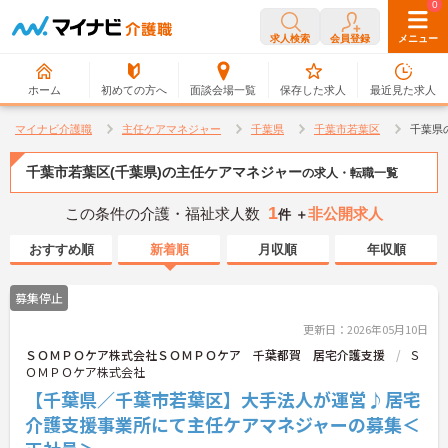
0
0
求人検索
会員登録
メニュー
ホーム
初めての方へ
面談会場一覧
保存した求人
最近見た求人
マイナビ介護職
主任ケアマネジャー
千葉県
千葉市若葉区
千葉県
千葉市若葉区(千葉県)の主任ケアマネジャー
の求人・転職一覧
1
この条件の介護・福祉求人数
非公開求人
件 ＋
おすすめ順
新着順
月収順
年収順
募集停止
更新日：2026年05月10日
ＳＯＭＰＯケア株式会社ＳＯＭＰＯケア 千葉都賀 居宅介護支援
Ｓ
ＯＭＰＯケア株式会社
【千葉県／千葉市若葉区】大手法人が運営♪居宅
介護支援事業所にて主任ケアマネジャーの募集＜