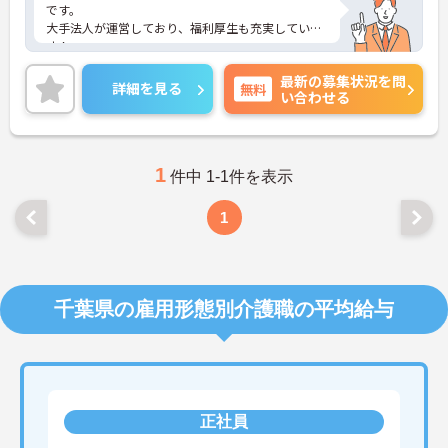
です。
大手法人が運営しており、福利厚生も充実していま
す！
最寄り駅より徒歩圏内と好立地にあるので、通勤の
最新の募集状況を問
ストレスが少ないのも嬉しいポイントです。
詳細を見る
無料
い合わせる
ご興味をお持ちの方はお気軽にお問い合わせくださ
い。
1
件中 1-1件を表示
1
千葉県の雇用形態別介護職の平均給与
正社員