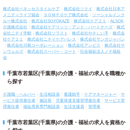
株式会社ベネッセスタイルケア
株式会社ツクイ
株式会社日本ア
メニティライフ協会
ＳＯＭＰＯケア株式会社
ソーシャルインク
ルー株式会社
株式会社SOYOKAZE
株式会社ケア２１
ALSOK
介護株式会社
株式会社ケアリッツ・アンド・パートナーズ
株式
会社ニチイ学館
株式会社ソラスト
株式会社やさしい手
株式会
社ケア２１
株式会社ニチイケアパレス
株式会社サンガジャパン
株式会社川島コーポレーション
株式会社アンビス
株式会社サ
ンウェルズ
株式会社スーパー・コート
社会福祉法人ノテ福祉
会
千葉市若葉区(千葉県)の介護・福祉の求人を職種か
ら探す
介護職・ヘルパー
生活相談員
看護助手
ケアマネージャー
サ
ービス提供責任者
施設長
児童発達支援管理責任者
サービス管
理責任者
福祉用具専門相談員
生活支援員
管理者
千葉市若葉区(千葉県)の介護・福祉の求人を資格か