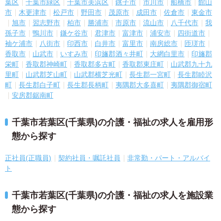
葉区
千葉市緑区
千葉市美浜区
銚子市
市川市
船橋市
館山
市
木更津市
松戸市
野田市
茂原市
成田市
佐倉市
東金市
旭市
習志野市
柏市
勝浦市
市原市
流山市
八千代市
我
孫子市
鴨川市
鎌ケ谷市
君津市
富津市
浦安市
四街道市
袖ケ浦市
八街市
印西市
白井市
富里市
南房総市
匝瑳市
香取市
山武市
いすみ市
印旛郡酒々井町
大網白里市
印旛郡
栄町
香取郡神崎町
香取郡多古町
香取郡東庄町
山武郡九十九
里町
山武郡芝山町
山武郡横芝光町
長生郡一宮町
長生郡睦沢
町
長生郡白子町
長生郡長柄町
夷隅郡大多喜町
夷隅郡御宿町
安房郡鋸南町
千葉市若葉区(千葉県)の介護・福祉の求人を雇用形
態から探す
正社員(正職員)
契約社員・嘱託社員
非常勤・パート・アルバイ
ト
千葉市若葉区(千葉県)の介護・福祉の求人を施設業
態から探す