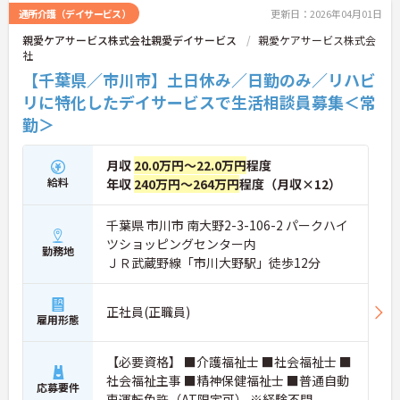
通所介護（デイサービス）
更新日：2026年04月01日
親愛ケアサービス株式会社親愛デイサービス
親愛ケアサービス株式会
社
【千葉県／市川市】土日休み／日勤のみ／リハビ
リに特化したデイサービスで生活相談員募集＜常
勤＞
月収
20.0万円～22.0万円
程度
給料
年収
240万円～264万円
程度（月収×12）
千葉県 市川市 南大野2-3-106-2 パークハイ
ツショッピングセンター内
勤務地
ＪＲ武蔵野線「市川大野駅」徒歩12分
正社員(正職員)
雇用形態
【必要資格】 ■介護福祉士 ■社会福祉士 ■
社会福祉主事 ■精神保健福祉士 ■普通自動
応募要件
車運転免許（AT限定可） ※経験不問