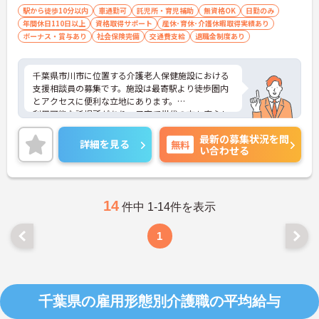
あれば尚可（AT限定可）：あれば尚可
駅から徒歩10分以内
車通勤可
託児所・育児補助
無資格OK
日勤のみ
年間休日110日以上
資格取得サポート
産休･育休･介護休暇取得実績あり
ボーナス・賞与あり
社会保険完備
交通費支給
退職金制度あり
千葉県市川市に位置する介護老人保健施設における
支援相談員の募集です。施設は最寄駅より徒歩圏内
とアクセスに便利な立地にあります。
利用可能な託児所があり、子育て世代の方も安心し
てご勤務いただけます。また、年間休日は120日も
最新の募集状況を問
あり、プライベートを大切にしながらご勤務いただ
詳細を見る
無料
い合わせる
けます。
ご興味のある方には、面接対策ポイントなど、さら
に詳細をお話しいたしますのでお気軽にご相談くだ
さい！
14
件中 1-14件を表示
1
千葉県の雇用形態別介護職の平均給与