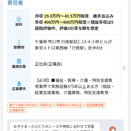
責任者
月収
29.0万円～43.5万円
程度 諸手当込み
年収
400万円～600万円
程度※理論年収は5
給料
段階評価中、評価3の賞与額を想定
千葉県 市川市 行徳駅前1-13-4 小林ビル2F
勤務地
東京メトロ東西線「行徳駅」徒歩4分
正社員(正職員)
雇用形態
【必須】■福祉・医療・介護・特別支援教
育業界で実務経験が5年以上ある方（相談・
応募要件
就業支援業務、介護業務、特別支援教育な
ど）■児童発達支援管理責任者研修受講者
駅から徒歩10分以内
日勤のみ
年間休日110日以上
社会保険完備
交通費支給
お子さま一人ひとりのニーズや特性に合わせて学習