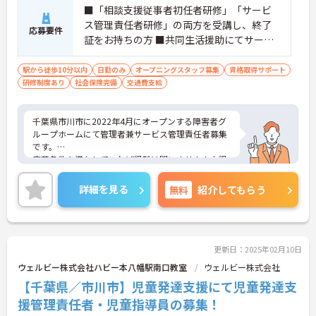
■「相談支援従事者初任者研修」「サービ
ス管理責任者研修」の両方を受講し、終了
応募要件
証をお持ちの方 ■共同生活援助にてサービ
ス管理責任者のご経験がある方歓迎！
駅から徒歩10分以内
日勤のみ
オープニングスタッフ募集
資格取得サポート
研修制度あり
社会保険完備
交通費支給
千葉県市川市に2022年4月にオープンする障害者グ
ループホームにて管理者兼サービス管理責任者募集
です。
応募条件を満たしていれば経験は問いません！未経
験の方も一緒にアットホームな環境を作っていきま
しょう！
詳細を見る
無料
紹介してもらう
ご興味ある方には、面接対策ポイントなど、さらに
詳細をお話しいたしますのでお気軽にご相談くださ
い！
更新日：2025年02月10日
ウェルビー株式会社ハビー本八幡駅南口教室
ウェルビー株式会社
【千葉県／市川市】児童発達支援にて児童発達支
援管理責任者・児童指導員の募集！