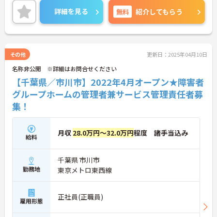
詳細を見る
無料
紹介してもらう
その他
更新日：2025年04月10日
名称非公開 ※詳細はお問合せください
【千葉県／市川市】2022年4月オープン★障害者
グループホームの管理者兼サービス管理責任者募
集！
月収
28.0万円～32.0万円
程度 諸手当込み
給料
千葉県 市川市
勤務地
東京メトロ東西線
正社員(正職員)
雇用形態