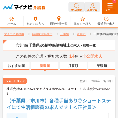
0
0
求人検索
会員登録
メニュー
ホーム
初めての方へ
面談会場一覧
保存した求人
最近見た求人
マイナビ介護職
精神保健福祉士
千葉県
市川市
千葉県の精神保健
市川市(千葉県)の精神保健福祉士
の求人・転職一覧
14
この条件の介護・福祉求人数
非公開求人
件 ＋
おすすめ順
新着順
月収順
年収順
ショートステイ
更新日：2026年07月30日
株式会社SOYOKAZEケアプラスホテル市川ステイ
株式会社SOYOKAZ
E
【千葉県／市川市】各種手当あり◎ショートステ
イにて生活相談員の求人です！＜正社員＞