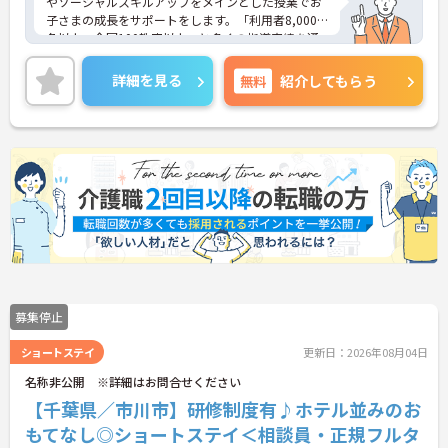
やソーシャルスキルアップをメインとした授業でお
子さまの成長をサポートをします。「利用者8,000
名以上、全国100教室以上」と多くの指導実績を通
して培ったノウハウもあり、満足度の高いサービス
の提供とともに、自身の療育分野でのスキル向上も
詳細を見る
無料
紹介してもらう
目指せます。年間休日は120日前後とプライベート
との両立もしやすいです。
ご興味のある方はお気軽にお問い合わせ下さい。さ
らに詳細などお伝えします！
募集停止
ショートステイ
更新日：2026年08月04日
名称非公開 ※詳細はお問合せください
【千葉県／市川市】研修制度有♪ホテル並みのお
もてなし◎ショートステイ＜相談員・正規フルタ