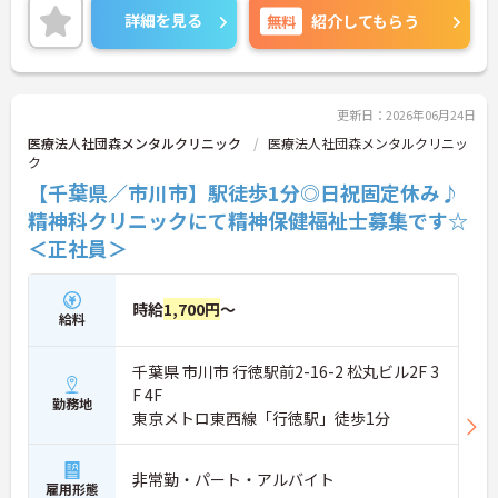
伝えしますので、お気軽にご連絡ください。
詳細を見る
無料
紹介してもらう
更新日：2026年06月24日
医療法人社団森メンタルクリニック
医療法人社団森メンタルクリニッ
ク
【千葉県／市川市】駅徒歩1分◎日祝固定休み♪
精神科クリニックにて精神保健福祉士募集です☆
＜正社員＞
時給
1,700円
～
給料
千葉県 市川市 行徳駅前2-16-2 松丸ビル2F 3
F 4F
勤務地
東京メトロ東西線「行徳駅」徒歩1分
非常勤・パート・アルバイト
雇用形態