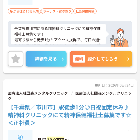
駅から徒歩10分以内
ボーナス・賞与あり
社会保険完備
千葉県市川市にある精神科クリニックにて精神保健
福祉士募集です！
最寄り駅から徒歩1分とアクセス抜群で、毎日の通
勤も快適◎日祝固定休みのため、プライベートの時
間も大切にしながら働ける環境です♪ご興味のある
方には、面接対策ポイントなど、さらに詳細をご案
詳細を見る
無料
紹介してもらう
内しますのでお気軽にご相談ください！
更新日：2026年06月24日
医療法人社団森メンタルクリニック
医療法人社団森メンタルクリニッ
ク
【千葉県／市川市】駅徒歩1分◎日祝固定休み♪
精神科クリニックにて精神保健福祉士募集です☆
＜正社員＞
月収
28.0万円
～