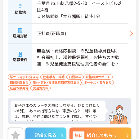
千葉県 市川市 八幡2-5-20 イーストビル芝
田4階
勤務地
ＪＲ総武線「本八幡駅」徒歩1分
正社員(正職員)
雇用形態
■経験・資格応相談 ※児童指導員任用、
社会福祉士、精神保健福祉士お持ちの方歓
応募要件
迎 ※児童発達支援管理責任者の要件を満
たす方（研修受講済の方）・保育・教育・
福祉業界の経験がある方・相談支援・直接
駅から徒歩10分以内
住宅手当・補助
日勤のみ
資格取得サポート
研修制度あり
産休･育休･介護休暇取得実績あり
支援の経験がある方歓迎
ボーナス・賞与あり
社会保険完備
交通費支給
お子さまのカラーを大事にしながら、ひとりひとり
の特性にあった指導方法をご家族の方と一緒に考
え、成長、発達に向けたプランを作成し、すべての
お子さまが楽しく、そのカラーを伸ばしていけるよ
うに、各専門職が一眼となり全力でサポートしてい
ます。充実したワークライフバランスのもと、将来
詳細を見る
無料
紹介してもらう
的にもライフイベントを乗り越えて活躍できる環境