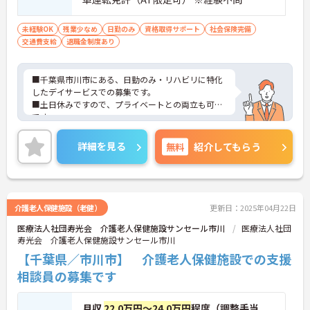
未経験OK
残業少なめ
日勤のみ
資格取得サポート
社会保険完備
交通費支給
退職金制度あり
■千葉県市川市にある、日勤のみ・リハビリに特化
したデイサービスでの募集です。
■土日休みですので、プライベートとの両立も可能
です。
■ご興味がある方は是非一度マイナビまでお問合せ
下さい。更に詳細などお伝えします。
詳細を見る
無料
紹介してもらう
介護老人保健施設（老健）
更新日：2025年04月22日
医療法人社団寿光会 介護老人保健施設サンセール市川
医療法人社団
寿光会 介護老人保健施設サンセール市川
【千葉県／市川市】 介護老人保健施設での支援
相談員の募集です
月収
22.0万円～24.0万円
程度（調整手当