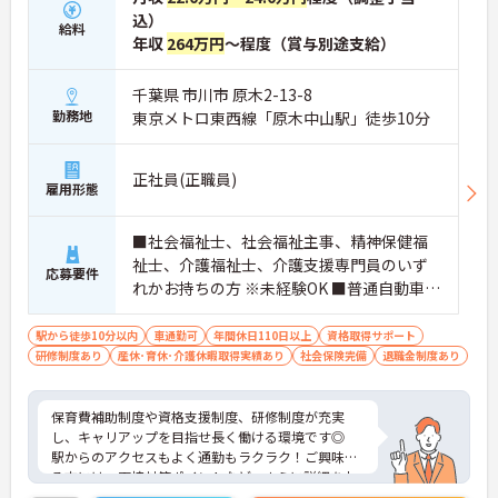
込）
給料
年収
264万円
～程度（賞与別途支給）
千葉県 市川市 原木2-13-8
勤務地
東京メトロ東西線「原木中山駅」徒歩10分
正社員(正職員)
雇用形態
■社会福祉士、社会福祉主事、精神保健福
祉士、介護福祉士、介護支援専門員のいず
応募要件
れかお持ちの方 ※未経験OK ■普通自動車免
許（AT限定可）
駅から徒歩10分以内
車通勤可
年間休日110日以上
資格取得サポート
研修制度あり
産休･育休･介護休暇取得実績あり
社会保険完備
退職金制度あり
保育費補助制度や資格支援制度、研修制度が充実
し、キャリアップを目指せ長く働ける環境です◎
駅からのアクセスもよく通勤もラクラク！ご興味あ
る方には、面接対策ポイントなど、さらに詳細をお
話しいたしますのでお気軽にご相談ください！