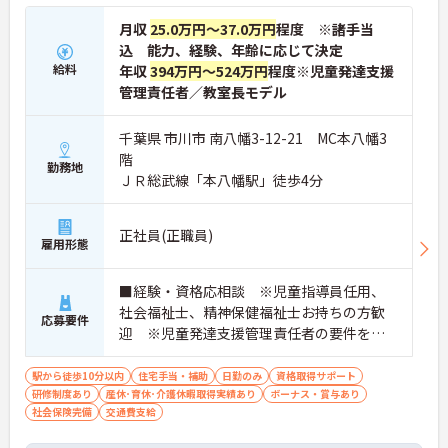
月収
25.0万円～37.0万円
程度 ※諸手当
込 能力、経験、年齢に応じて決定
給料
年収
394万円～524万円
程度※児童発達支援
管理責任者／教室長モデル
千葉県 市川市 南八幡3-12-21 MC本八幡3
階
勤務地
ＪＲ総武線「本八幡駅」徒歩4分
正社員(正職員)
雇用形態
■経験・資格応相談 ※児童指導員任用、
社会福祉士、精神保健福祉士お持ちの方歓
応募要件
迎 ※児童発達支援管理責任者の要件を満
たす方（研修受講済の方）・保育・教育・
福祉業界の経験がある方・相談支援・直接
駅から徒歩10分以内
住宅手当・補助
日勤のみ
資格取得サポート
研修制度あり
産休･育休･介護休暇取得実績あり
支援の経験がある方歓迎
ボーナス・賞与あり
社会保険完備
交通費支給