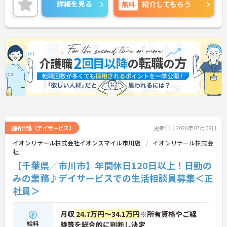
詳細をお話いたしますので、お気軽にご相談くださ
詳細を見る
無料
紹介してもらう
い。
通所介護（デイサービス）
更新日：2026年07月08日
イオンリテール株式会社イオンスマイル市川店
イオンリテール株式会
社
【千葉県／市川市】年間休日120日以上！日勤の
みの業務♪デイサービスでの生活相談員募集＜正
社員＞
月収
24.7万円～34.1万円
※所有資格やご経
給料
験等を総合的に判断し決定