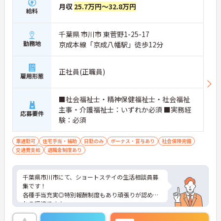
月収
25.7万円～32.8万円
給料
千葉県 市川市 東菅野1-25-17
勤務地
京成本線「京成八幡駅」徒歩12分
正社員(正職員)
雇用形態
■社会福祉士・精神保健福祉士・社会福祉
主事・介護福祉士：いずれか必須 ■実務経
応募要件
験：必須
車通勤可
住宅手当・補助
日勤のみ
ボーナス・賞与あり
社会保険完備
交通費支給
退職金制度あり
千葉県市川市にて、ショートステイの生活相談員募
集です！
各種手当充実◎特別報酬制度もあり頑張りが認めら
れる環境です♪
ご興味のある方には、面接対策ポイントなどさらに