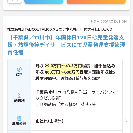
が整っており安心して長くご就業いただけます。子
どもが好きで子どもと関わる仕事をしたい方、育児
の経験を活かして保護者に寄り添える仕事をしたい
方、新しいことにチャレンジしていきたいという志
更新日：2024年12月12日
向性のある方などのご応募歓迎です。
株式会社LITALICOLITALICOジュニア本八幡
株式会社LITALICO
ご興味ある方には、面接のポイントなど、さらに詳
【千葉県／市川市】年間休日120日◎児童発達支
細をお話致しますのでお気軽にご相談ください。
援・放課後等デイサービスにて児童発達支援管理
責任者
月収
29.0万円～43.5万円
程度 諸手当込み
年収
400万円～600万円
程度※理論年収は5
給料
段階評価中、評価3の賞与額を想定
千葉県 市川市 南八幡4-7-12 ラ・パシフィ
ックビルB 9F
勤務地
ＪＲ総武線「本八幡駅」徒歩3分
正社員(正職員)
雇用形態