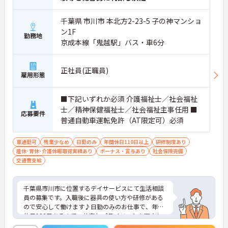
千葉県 市川市 本北方2-23-5 子の神マンショ
ン1F
勤務地
京成本線「鬼越駅」バス・車6分
正社員(正職員)
雇用形態
■下記いずれか必須 介護福祉士／社会福祉
士／精神保健福祉士／社会福祉主事任用 ■
応募要件
普通自動車運転免許（AT限定可）必須
車通勤可
残業少なめ
日勤のみ
年間休日110日以上
研修制度あり
産休･育休･介護休暇取得実績あり
ボーナス・賞与あり
社会保険完備
交通費支給
千葉県市川市に位置するデイサービスにて生活相談
員の募集です。入職後に器具の使い方や研修がある
ので安心して働けます♪日勤のみのお仕事で、年間
休日120日あるので、仕事とプライベートを両立し
やすい職場です！ご興味ある方は面接ポイントをお