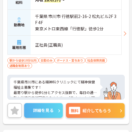
給料
千葉県 市川市 行徳駅前2-16-2 松丸ビル2F 3
F 4F
勤務地
東京メトロ東西線「行徳駅」徒歩1分
正社員(正職員)
雇用形態
駅から徒歩10分以内
日勤のみ
ボーナス・賞与あり
社会保険完備
退職金制度あり
千葉県市川市にある精神科クリニックにて精神保健
福祉士募集です！
最寄り駅から徒歩1分とアクセス抜群で、毎日の通
勤も快適◎日祝固定休みのため、プライベートの時
間も大切にしながら働ける環境です♪ご興味のある
方には、面接対策ポイントなど、さらに詳細をご案
詳細を見る
無料
紹介してもらう
内しますのでお気軽にご相談ください！