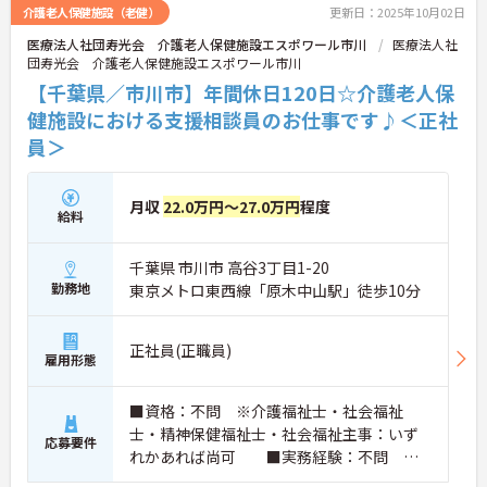
介護老人保健施設（老健）
更新日：2025年10月02日
医療法人社団寿光会 介護老人保健施設エスポワール市川
医療法人社
団寿光会 介護老人保健施設エスポワール市川
【千葉県／市川市】年間休日120日☆介護老人保
健施設における支援相談員のお仕事です♪＜正社
員＞
月収
22.0万円～27.0万円
程度
給料
千葉県 市川市 高谷3丁目1-20
勤務地
東京メトロ東西線「原木中山駅」徒歩10分
正社員(正職員)
雇用形態
■資格：不問 ※介護福祉士・社会福祉
士・精神保健福祉士・社会福祉主事：いず
応募要件
れかあれば尚可 ■実務経験：不問 ※
業務経験あれば尚可 ■普通自動車免許