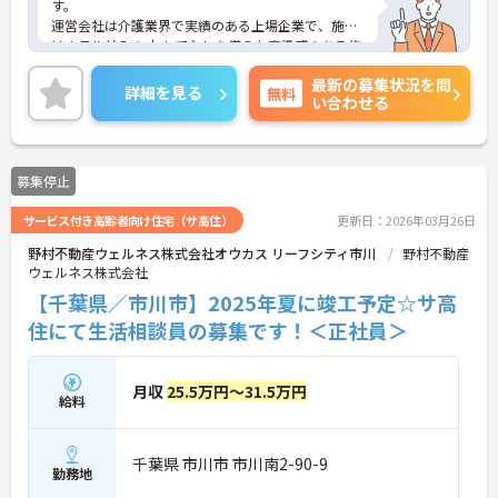
す。
運営会社は介護業界で実績のある上場企業で、施設
はホテル並みの おもてなしを備えた高級感のある施
設です。
最新の募集状況を問
全従業員がスキルUP出来る研修制度を設けていま
詳細を見る
無料
い合わせる
す！
ご興味ある方には、面接対策ポイントなど、さらに
詳細をお話しいたしますのでお気軽にご相談くださ
い！
募集停止
サービス付き高齢者向け住宅（サ高住）
更新日：2026年03月26日
野村不動産ウェルネス株式会社オウカス リーフシティ市川
野村不動産
ウェルネス株式会社
【千葉県／市川市】2025年夏に竣工予定☆サ高
住にて生活相談員の募集です！＜正社員＞
月収
25.5万円～31.5万円
給料
千葉県 市川市 市川南2-90-9
勤務地