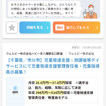
お子さまのカラーを大事にしながら、ひとりひとり
の特性にあった指導方法をご家族の方と一緒に考
え、成長、発達に向けたプランを作成し、すべての
お子さまが楽しく、そのカラーを伸ばしていけるよ
うに、各専門職が一眼となり全力でサポートしてい
ます。充実したワークライフバランスのもと、将来
詳細を見る
無料
紹介してもらう
的にもライフイベントを乗り越えて活躍できる環境
が整っており安心して長くご就業いただけます。子
どもが好きで子どもと関わる仕事をしたい方、育児
の経験を活かして保護者に寄り添える仕事をしたい
方、新しいことにチャレンジしていきたいという志
更新日：2025年02月10日
向性のある方などのご応募歓迎です。
ウェルビー株式会社ハビー本八幡駅北口教室
ウェルビー株式会社
ご興味ある方には、面接のポイントなど、さらに詳
【千葉県／市川市】児童発達支援・放課後等デイ
細をお話致しますのでお気軽にご相談ください。
サービスにて児童発達支援管理責任者・児童指導
員の募集！
月収
25.0万円～37.0万円
程度 ※諸手当
込 能力、経験、年齢に応じて決定
給料
年収
394万円～524万円
程度※児童発達支援
管理責任者／教室長モデル