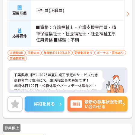
正社員(正職員)
雇用形態
■資格：介護福祉士・介護支援専門員・精
神保健福祉士・社会福祉士・社会福祉主事
応募要件
任用資格 ■経験：不問
未経験OK
日勤のみ
年間休日110日以上
研修制度あり
ボーナス・賞与あり
交通費支給
千葉県市川市に2025年夏に竣工予定のサービス付き
高齢者向け住宅にて、生活相談員の募集です！
年間休日122日・公職休暇やバースデー休暇など各
種休暇制度が充実など、プライベートとの両立が可
能です。
最新の募集状況を問
ご興味のある方には、面接対策ポイントなど、さら
詳細を見る
無料
い合わせる
に詳細をご案内しますのでお気軽にご相談くださ
い！
募集停止