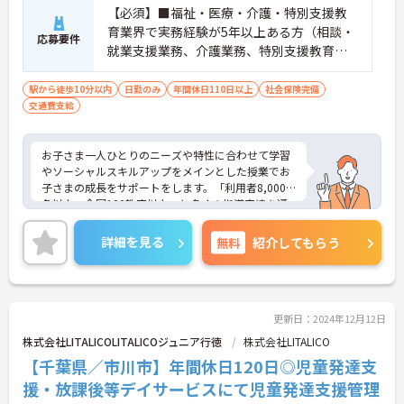
【必須】■福祉・医療・介護・特別支援教
育業界で実務経験が5年以上ある方（相談・
応募要件
就業支援業務、介護業務、特別支援教育な
ど）■児童発達支援管理責任者研修受講者
駅から徒歩10分以内
日勤のみ
年間休日110日以上
社会保険完備
交通費支給
お子さま一人ひとりのニーズや特性に合わせて学習
やソーシャルスキルアップをメインとした授業でお
子さまの成長をサポートをします。「利用者8,000
名以上、全国100教室以上」と多くの指導実績を通
して培ったノウハウもあり、満足度の高いサービス
の提供とともに、自身の療育分野でのスキル向上も
詳細を見る
無料
紹介してもらう
目指せます。年間休日は120日前後とプライベート
との両立もしやすいです。
ご興味のある方はお気軽にお問い合わせ下さい。さ
らに詳細などお伝えします！
更新日：2024年12月12日
株式会社LITALICOLITALICOジュニア行徳
株式会社LITALICO
【千葉県／市川市】年間休日120日◎児童発達支
援・放課後等デイサービスにて児童発達支援管理