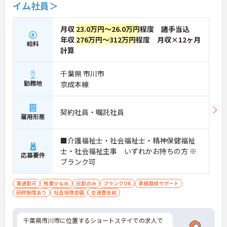
イム社員＞
月収
23.0万円～26.0万円
程度 諸手当込
年収
276万円～312万円
程度 月収×12ヶ月
給料
計算
千葉県 市川市
勤務地
京成本線
契約社員・嘱託社員
雇用形態
■介護福祉士・社会福祉士・精神保健福祉
士・社会福祉主事 いずれかお持ちの方 ※
応募要件
ブランク可
車通勤可
残業少なめ
日勤のみ
ブランクOK
資格取得サポート
研修制度あり
社会保険完備
交通費支給
千葉県市川市に位置するショートステイでの求人で