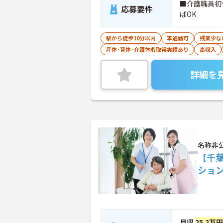
■介護職員初
応募要件
ばOK
駅から徒歩10分以内
車通勤可
残業少な
産休･育休･介護休暇取得実績あり
高収入
詳細を
名称非
【千
ショ
月収
25.2万