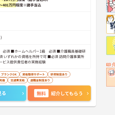
～401万円
程度※諸手当込
)
 必須 ■ホームヘルパー1級 必須 ■介護職員基礎研
れかの資格を所持で可 ■必須 訪問介護事業所
ービス提供責任者の実務経験
ブランクOK
資格取得サポート
研修制度あり
完備
交通費支給
退職金制度あり
見る
無料
紹介してもらう