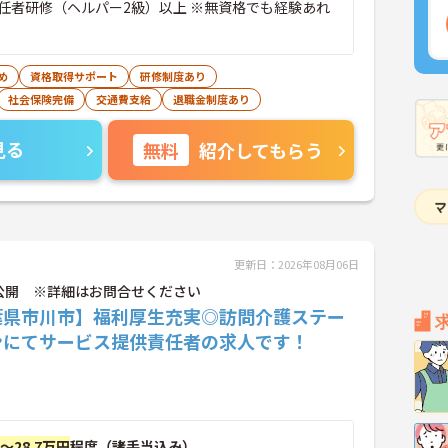
任者研修（ヘルパー2級）以上 ※無資格でも経験あれ
め
資格取得サポート
研修制度あり
社会保険完備
交通費支給
退職金制度あり
見る
無料
紹介してもらう
更新日：2026年08月06日
公開 ※詳細はお問合せください
葉県市川市】福利厚生充実◎訪問介護ステー
ンにてサービス提供責任者の求人です！
円～28.7万円
程度（諸手当込み）