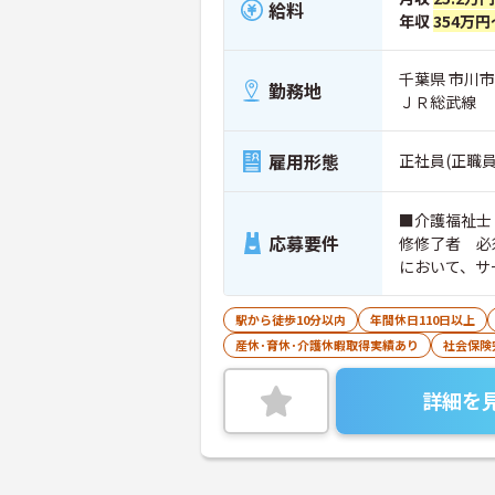
給料
年収
354万円
千葉県 市川市
勤務地
ＪＲ総武線
雇用形態
正社員(正職員
■介護福祉士
応募要件
修修了者 必須 いず
において、サ
駅から徒歩10分以内
年間休日110日以上
産休･育休･介護休暇取得実績あり
社会保険
詳細を