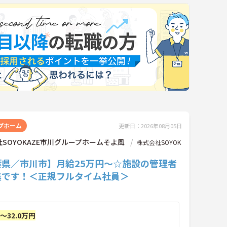
プホーム
更新日：2026年08月05日
SOYOKAZE市川グループホームそよ風
株式会社SOYOK
葉県／市川市】月給25万円～☆施設の管理者
集です！＜正規フルタイム社員＞
円～32.0万円