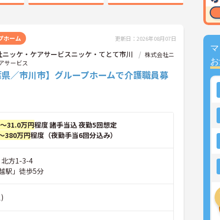
プホーム
更新日：2026年08月07日
マ
社ニッケ・ケアサービスニッケ・てとて市川
株式会社ニ
お
アサービス
葉県／市川市】グループホームで介護職員募
円～31.0万円
程度 諸手当込 夜勤5回想定
～380万円
程度（夜勤手当6回分込み）
北方1-3-4
越駅」徒歩5分
)