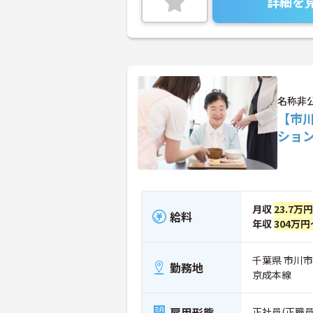
詳細を
名称非
【市
ショ
月収
23.7万
給料
年収
304万円
千葉県 市川市
勤務地
京成本線
雇用形態
正社員(正職員