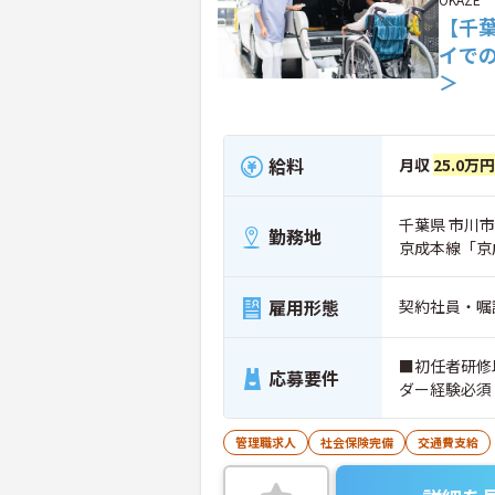
【千
イで
＞
給料
月収
25.0万
千葉県 市川市 
勤務地
京成本線「京
雇用形態
契約社員・嘱
■初任者研修
応募要件
ダー経験必須
管理職求人
社会保険完備
交通費支給