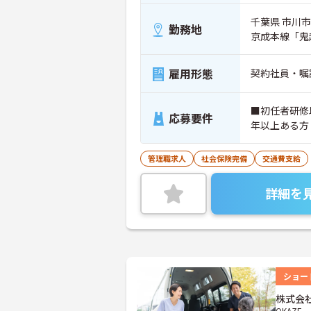
千葉県 市川市 
勤務地
京成本線「鬼
雇用形態
契約社員・嘱
■初任者研修
応募要件
年以上ある方
管理職求人
社会保険完備
交通費支給
詳細を
ショー
株式会社
OKAZE