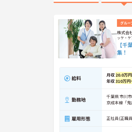
グルー
株式会
ッケ・ケ
【千
集！
月収
20.0万
給料
年収
310万円
千葉県 市川市 
勤務地
京成本線「鬼
雇用形態
正社員(正職員