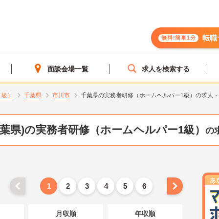
転職
無料!簡単1分
面談会場一覧
求人を検索する
1級）
千葉県
市川市
千葉県の実務者研修（ホームヘルパー1級）の求人
千葉県)の実務者研修（ホームヘルパー1級）
の
1
2
3
4
5
6
月収順
年収順