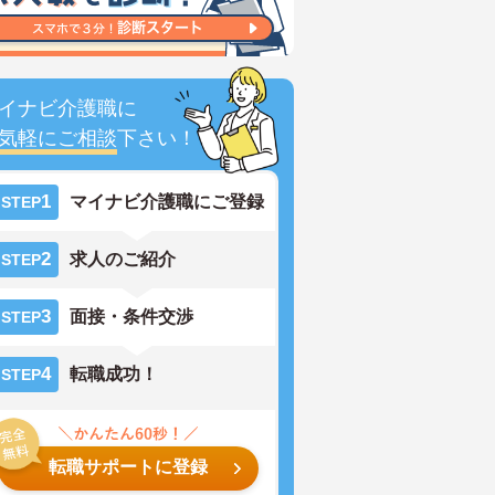
イナビ介護職に
気軽にご相談
下さい！
1
マイナビ介護職にご登録
STEP
2
求人のご紹介
STEP
3
面接・条件交渉
STEP
4
転職成功！
STEP
転職サポートに登録