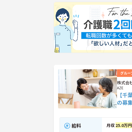
グルー
株式会社
AZE
【千
の募
給料
月収
25.0万