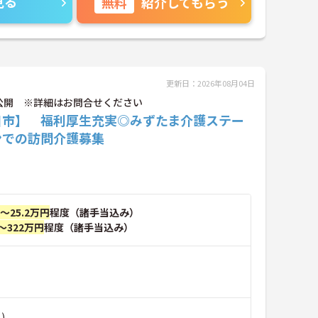
見る
無料
紹介してもらう
更新日：2026年08月04日
公開 ※詳細はお問合せください
川市】 福利厚生充実◎みずたま介護ステー
ンでの訪問介護募集
円～25.2万円
程度（諸手当込み）
～322万円
程度（諸手当込み）
)