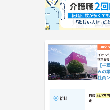
通所介
イオン
株式会社
【千
みの
社員
月収
24.7万
給料
定