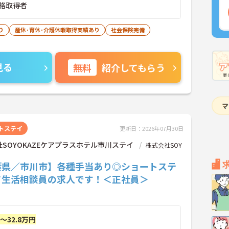
格取得者
り
産休･育休･介護休暇取得実績あり
社会保険完備
見る
無料
紹介してもらう
トステイ
更新日：2026年07月30日
SOYOKAZEケアプラスホテル市川ステイ
株式会社SOY
葉県／市川市】各種手当あり◎ショートステ
て生活相談員の求人です！＜正社員＞
円～32.8万円