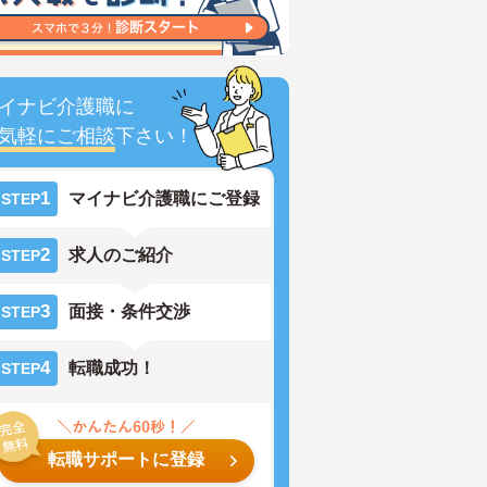
イナビ介護職に
気軽にご相談
下さい！
1
マイナビ介護職にご登録
STEP
2
求人のご紹介
STEP
3
面接・条件交渉
STEP
4
転職成功！
STEP
転職サポートに登録