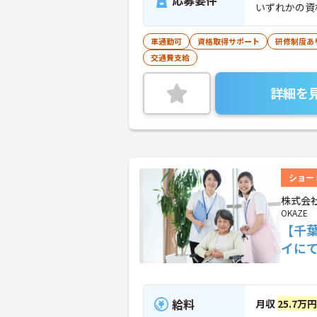
応募要件
いずれかの資
車通勤可
資格取得サポート
研修制度あ
交通費支給
詳細を
ショー
株式会社
OKAZE
【千
イに
給料
月収
25.7万