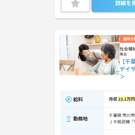
詳細を
通所介
社会福
美会
【千
デイ
＞
給料
月収
22.1万
千葉県 市川市 
勤務地
ＪＲ総武線「