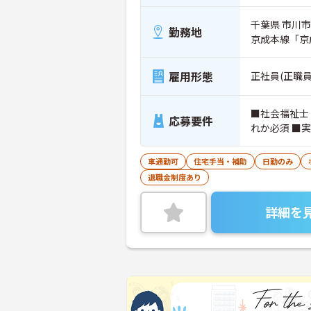
千葉県 市川市 
勤務地
京成本線「京
雇用形態
正社員(正職員
■社会福祉士
応募要件
れか必須 ■
車通勤可
住宅手当・補助
日勤のみ
退職金制度あり
詳細を