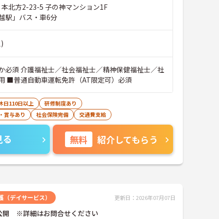
 本北方2-23-5 子の神マンション1F
越駅」バス・車6分
)
か必須 介護福祉士／社会福祉士／精神保健福祉士／社
会福祉主事任用 ■普通自動車運転免許（AT限定可）必須
休日110日以上
研修制度あり
・賞与あり
社会保険完備
交通費支給
見る
無料
紹介してもらう
護（デイサービス）
更新日：2026年07月07日
公開 ※詳細はお問合せください