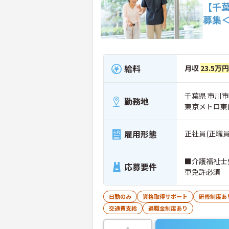
【千
募集
給料
月収
23.5万円
千葉県 市川市
勤務地
東京メトロ東
雇用形態
正社員(正職員
■介護福祉士
応募要件
車免許必須
日勤のみ
資格取得サポート
研修制度あ
交通費支給
退職金制度あり