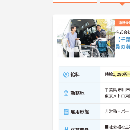
通所介
株式会
【千
員の
給料
時給
1,280円
千葉県 市川市 
勤務地
東京メトロ東
雇用形態
非常勤・パー
■社会福祉主