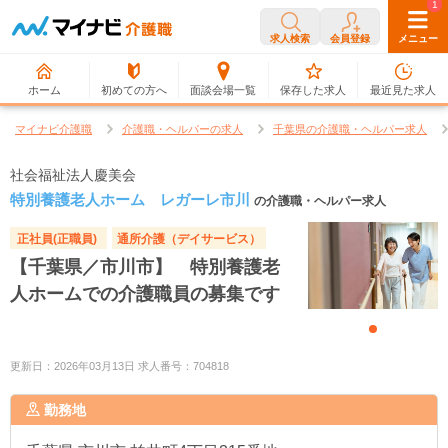
0
1
求人検索
会員登録
メニュー
ホーム
初めての方へ
面談会場一覧
保存した求人
最近見た求人
マイナビ介護職
介護職・ヘルパーの求人
千葉県の介護職・ヘルパー求人
社会福祉法人慶美会
特別養護老人ホーム レガーレ市川
の介護職・ヘルパー求人
正社員(正職員)
通所介護（デイサービス）
【千葉県／市川市】 特別養護老
人ホームでの介護職員の募集です
更新日：2026年03月13日 求人番号：704818
勤務地