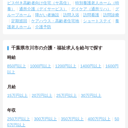
ビス付き高齢者向け住宅（サ高住）
特別養護老人ホーム（特
養）
通所介護（デイサービス）
デイケア（通所リハ）
グ
ループホーム
障がい者施設
訪問入浴
訪問看護
訪問診療
定期巡回
ケアハウス・高齢者住宅地
ショートステイ
養
護老人ホーム
介護予防
千葉県市川市の介護・福祉求人を給与で探す
時給
850円以上
1000円以上
1200円以上
1400円以上
1600円
以上
月給
15万円以上
20万円以上
25万円以上
30万円以上
年収
250万円以上
300万円以上
350万円以上
400万円以上
50
0万円以上