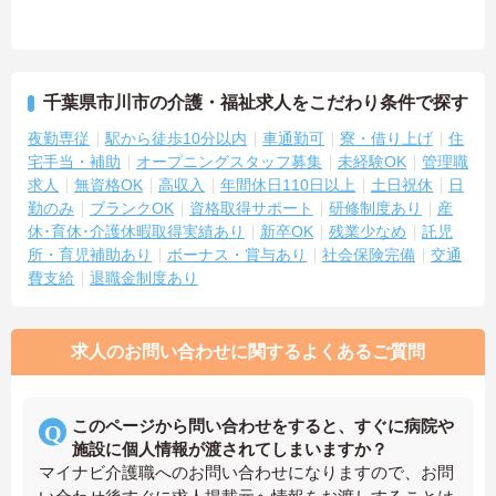
千葉県市川市の介護・福祉求人をこだわり条件で探す
夜勤専従
駅から徒歩10分以内
車通勤可
寮・借り上げ
住
宅手当・補助
オープニングスタッフ募集
未経験OK
管理職
求人
無資格OK
高収入
年間休日110日以上
土日祝休
日
勤のみ
ブランクOK
資格取得サポート
研修制度あり
産
休･育休･介護休暇取得実績あり
新卒OK
残業少なめ
託児
所・育児補助あり
ボーナス・賞与あり
社会保険完備
交通
費支給
退職金制度あり
求人のお問い合わせに関するよくあるご質問
このページから問い合わせをすると、すぐに病院や
施設に個人情報が渡されてしまいますか？
マイナビ介護職へのお問い合わせになりますので、お問