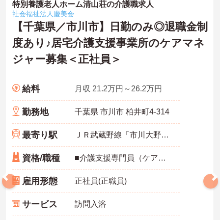
特別養護老人ホーム清山荘の介護職求人
社会福祉法人慶美会
【千葉県／市川市】日勤のみ◎退職金制
度あり♪居宅介護支援事業所のケアマネ
ジャー募集＜正社員＞
給料
月収 21.2万円～26.2万円
勤務地
千葉県 市川市 柏井町4‐314
最寄り駅
ＪＲ武蔵野線「市川大野駅」バス・車8分
資格/職種
■介護支援専門員（ケアマネジャー）必須 ■普通自動車運転免許必須
雇用形態
正社員(正職員)
サービス
訪問入浴