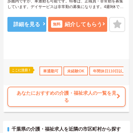
歩圏内ですが、車通勤も可能です。特養は、正職員・非常勤を募集
しています。デイサービスは非常勤の募集になります。4週9休で年
間休日は117日と多めです。手当てや食事補助もあり福利厚生が充実
しています。未経験やブランクのある方もご相談いただけますの
で、お気軽にお問い合わせください。
詳細を見る
紹介してもらう
無料
ここに注目！
休日110日以上
研修制度あり
車通勤可
産休･育休･介護休暇取得実績あり
未経験OK
年間休日110日以上
あなたにおすすめの介護・福祉求人の一覧を見
る
千葉県の介護・福祉求人を近隣の市区町村から探す