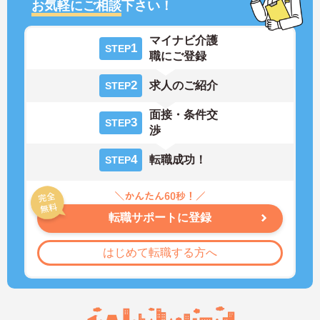
お気軽にご相談
下さい！
マイナビ介護
1
STEP
職にご登録
2
求人のご紹介
STEP
面接・条件交
3
STEP
渉
4
転職成功！
STEP
転職サポートに登録
はじめて転職する方へ