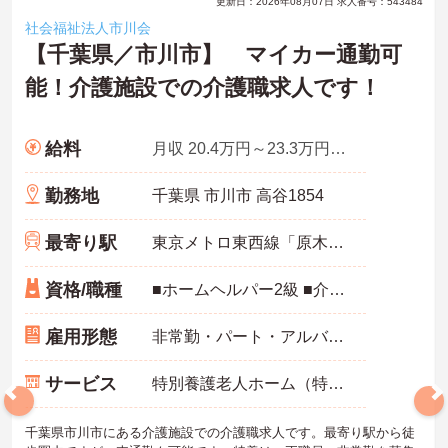
更新日：2026年08月07日 求人番号：543484
社会福祉法人市川会
【千葉県／市川市】 マイカー通勤可
能！介護施設での介護職求人です！
給料
月収 20.4万円～23.3万円程度(諸手当込)
勤務地
千葉県 市川市 高谷1854
最寄り駅
東京メトロ東西線「原木中山駅」徒歩15分
資格/職種
■ホームヘルパー2級 ■介護福祉士(必須) ※未経験可・ブランク可
雇用形態
非常勤・パート・アルバイト
サービス
特別養護老人ホーム（特養）
千葉県市川市にある介護施設での介護職求人です。最寄り駅から徒