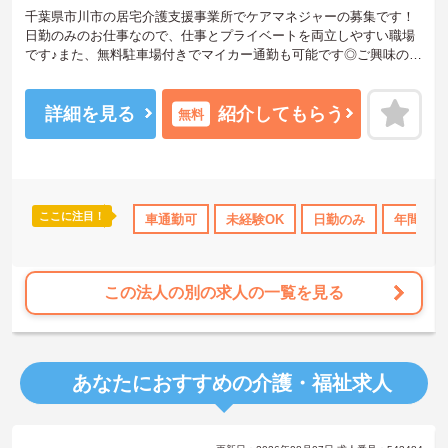
千葉県市川市の居宅介護支援事業所でケアマネジャーの募集です！
日勤のみのお仕事なので、仕事とプライベートを両立しやすい職場
です♪また、無料駐車場付きでマイカー通勤も可能です◎ご興味のあ
る方は、面接ポイントをお伝えしますので、お気軽にご連絡くださ
い。
詳細を見る
紹介してもらう
無料
ここに注目！
休日110日以上
ブランクOK
車通勤可
資格取得サポート
未経験OK
日勤のみ
研修制度あり
年間休日
この法人の別の求人の一覧を見る
あなたにおすすめの介護・福祉求人