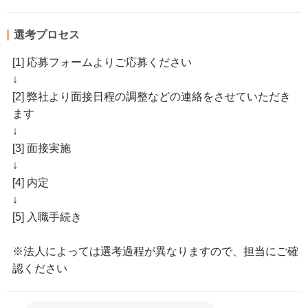
選考プロセス
[1] 応募フォームよりご応募ください
↓
[2] 弊社より面接日程の調整などの連絡をさせていただき
ます
↓
[3] 面接実施
↓
[4] 内定
↓
[5] 入職手続き
※法人によっては選考過程が異なりますので、担当にご確
認ください