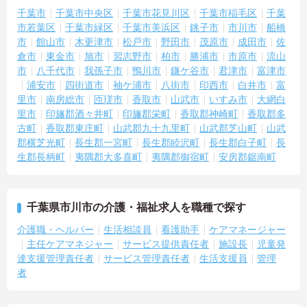
千葉市
千葉市中央区
千葉市花見川区
千葉市稲毛区
千葉
市若葉区
千葉市緑区
千葉市美浜区
銚子市
市川市
船橋
市
館山市
木更津市
松戸市
野田市
茂原市
成田市
佐
倉市
東金市
旭市
習志野市
柏市
勝浦市
市原市
流山
市
八千代市
我孫子市
鴨川市
鎌ケ谷市
君津市
富津市
浦安市
四街道市
袖ケ浦市
八街市
印西市
白井市
富
里市
南房総市
匝瑳市
香取市
山武市
いすみ市
大網白
里市
印旛郡酒々井町
印旛郡栄町
香取郡神崎町
香取郡多
古町
香取郡東庄町
山武郡九十九里町
山武郡芝山町
山武
郡横芝光町
長生郡一宮町
長生郡睦沢町
長生郡白子町
長
生郡長柄町
夷隅郡大多喜町
夷隅郡御宿町
安房郡鋸南町
千葉県市川市の介護・福祉求人を職種で探す
介護職・ヘルパー
生活相談員
看護助手
ケアマネージャー
主任ケアマネジャー
サービス提供責任者
施設長
児童発
達支援管理責任者
サービス管理責任者
生活支援員
管理
者