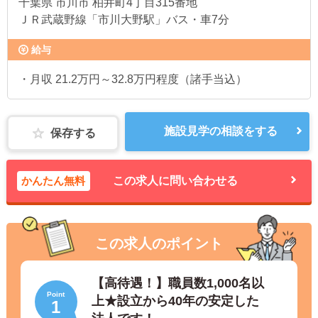
千葉県
市川市 柏井町4丁目315番地
ＪＲ武蔵野線「市川大野駅」バス・車7分
給与
・月収 21.2万円～32.8万円程度（諸手当込）
施設見学の相談をする
保存する
かんたん無料
この求人に問い合わせる
この求人のポイント
【高待遇！】職員数1,000名以
Point
上★設立から40年の安定した
1