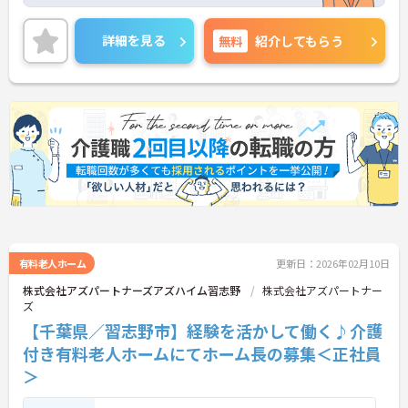
年間休日が113日としっかりお休みを取得できるの
で、ワークライフバランスを大切にしたい方におす
すめです。
詳細を見る
無料
紹介してもらう
日勤のみで残業は月平均5時間程度ですので、勤務
終了後の予定も立てやすいです。
ご興味のある方には、面接対策ポイントなど、さら
に詳細をお話しいたしますのでお気軽にご相談くだ
さい！
有料老人ホーム
更新日：2026年02月10日
株式会社アズパートナーズアズハイム習志野
株式会社アズパートナー
ズ
【千葉県／習志野市】経験を活かして働く♪介護
付き有料老人ホームにてホーム長の募集＜正社員
＞