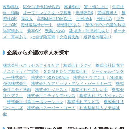
夜勤専従
駅から徒歩10分以内
車通勤可
寮・借り上げ
住宅手
当・補助
オープニングスタッフ募集
未経験OK
管理職求人
無
資格OK
高収入
年間休日110日以上
土日祝休
日勤のみ
ブラ
ンクOK
資格取得サポート
研修制度あり
産休･育休･介護休暇取
得実績あり
新卒OK
残業少なめ
託児所・育児補助あり
ボーナ
ス・賞与あり
社会保険完備
交通費支給
退職金制度あり
企業から介護の求人を探す
株式会社ベネッセスタイルケア
株式会社ツクイ
株式会社日本ア
メニティライフ協会
ＳＯＭＰＯケア株式会社
ソーシャルインク
ルー株式会社
株式会社SOYOKAZE
株式会社ケア２１
ALSOK
介護株式会社
株式会社ケアリッツ・アンド・パートナーズ
株式
会社ニチイ学館
株式会社ソラスト
株式会社やさしい手
株式会
社ケア２１
株式会社ニチイケアパレス
株式会社サンガジャパン
株式会社川島コーポレーション
株式会社アンビス
株式会社サ
ンウェルズ
株式会社スーパー・コート
社会福祉法人ノテ福祉
会