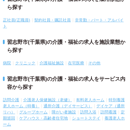
ら探す
正社員(正職員)
契約社員・嘱託社員
非常勤・パート・アルバイ
ト
習志野市(千葉県)の介護・福祉の求人を施設業態か
ら探す
病院
クリニック
介護福祉施設
在宅医療
その他
習志野市(千葉県)の介護・福祉の求人をサービス内
容から探す
訪問介護
介護老人保健施設（老健）
有料老人ホーム
特別養護
老人ホーム（特養）
通所介護（デイサービス）
デイケア（通所
リハ）
グループホーム
障がい者施設
訪問入浴
訪問看護
定
期巡回
ケアハウス・高齢者住宅地
ショートステイ
養護老人ホ
ーム