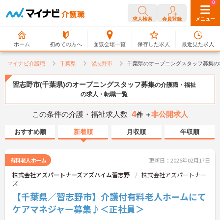
0
0
求人検索
会員登録
メニュー
ホーム
初めての方へ
面談会場一覧
保存した求人
最近見た求人
マイナビ介護職
千葉県
習志野市
千葉県のオープニングスタッフ募集の
習志野市(千葉県)のオープニングスタッフ募集
の介護職・福祉
の求人・転職一覧
4
この条件の介護・福祉求人数
非公開求人
件 ＋
おすすめ順
新着順
月収順
年収順
有料老人ホーム
更新日：2026年02月17日
株式会社アズパートナーズアズハイム習志野
株式会社アズパートナー
ズ
【千葉県／習志野市】介護付有料老人ホームにて
ケアマネジャー募集♪＜正社員＞