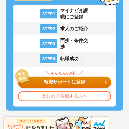
マイナビ介護
1
STEP
職にご登録
2
求人のご紹介
STEP
面接・条件交
3
STEP
渉
4
転職成功！
STEP
転職サポートに登録
はじめて転職する方へ