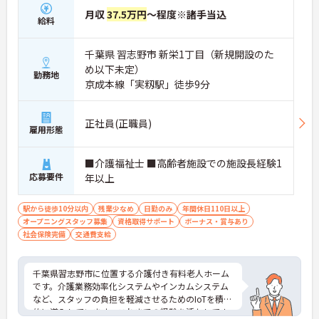
月収
37.5万円
～程度※諸手当込
給料
千葉県 習志野市 新栄1丁目（新規開設のた
め以下未定）
勤務地
京成本線「実籾駅」徒歩9分
正社員(正職員)
雇用形態
■介護福祉士 ■高齢者施設での施設長経験1
応募要件
年以上
駅から徒歩10分以内
残業少なめ
日勤のみ
年間休日110日以上
オープニングスタッフ募集
資格取得サポート
ボーナス・賞与あり
社会保険完備
交通費支給
千葉県習志野市に位置する介護付き有料老人ホーム
です。介護業務効率化システムやインカムシステム
など、スタッフの負担を軽減させるためのIoTを積極
的に導入しています。これまでの経験を活かしてホ