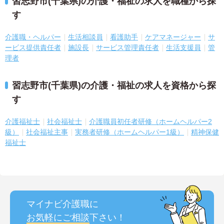
習志野市(千葉県)の介護・福祉の求人を職種から探
す
介護職・ヘルパー
生活相談員
看護助手
ケアマネージャー
サ
ービス提供責任者
施設長
サービス管理責任者
生活支援員
管
理者
習志野市(千葉県)の介護・福祉の求人を資格から探
す
介護福祉士
社会福祉士
介護職員初任者研修（ホームヘルパー2
級）
社会福祉主事
実務者研修（ホームヘルパー1級）
精神保健
福祉士
マイナビ介護職に
お気軽にご相談
下さい！