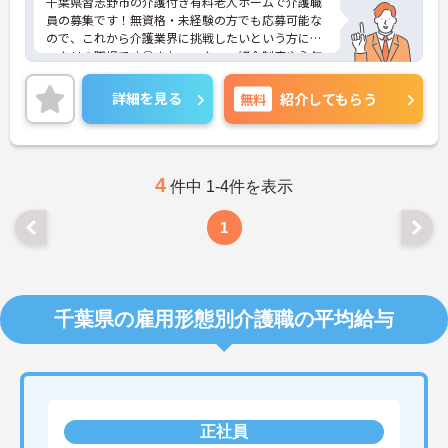
千葉県習志野市の介護付き有料老人ホームで介護職
員の募集です！無資格・未経験の方でも応募可能な
ので、これから介護業界に挑戦したいという方にピ
ッタリの職場です◎また、スタッフ紹介制度や永年
勤続表彰制度、ボウリング大会等の社内イベントな
ど、福利厚生が充実しているのも嬉しいポイント◎
詳細を見る
無料
紹介してもらう
ご興味のある方は、面接ポイントをお伝えしますの
で、お気軽にご連絡ください。
4
件中 1-4件を表示
1
千葉県の雇用形態別介護職の平均給与
正社員