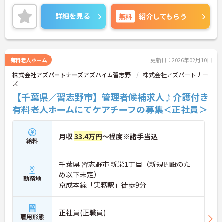
ーム長にチャレンジしたい方にもおすすめです！ご
興味をお持ちの方はお気軽にお問い合わせくださ
詳細を見る
無料
紹介してもらう
い。
有料老人ホーム
更新日：2026年02月10日
株式会社アズパートナーズアズハイム習志野
株式会社アズパートナー
ズ
【千葉県／習志野市】管理者候補求人♪介護付き
有料老人ホームにてケアチーフの募集＜正社員＞
月収
33.4万円
～程度※諸手当込
給料
千葉県 習志野市 新栄1丁目（新規開設のた
め以下未定）
勤務地
京成本線「実籾駅」徒歩9分
正社員(正職員)
雇用形態