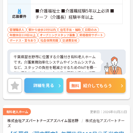
■介護福祉士 ■介護職経験5年以上必須 ■
応募要件
チーフ（介護長）経験半年以上
管理職求人
駅から徒歩10分以内
住宅手当・補助
日勤のみ
年間休日110日以上
オープニングスタッフ募集
資格取得サポート
ボーナス・賞与あり
社会保険完備
交通費支給
千葉県習志野市に位置する介護付き有料老人ホーム
です。介護業務効率化システムやインカムシステム
など、スタッフの負担を軽減させるためのIoTを積極
的に導入しています。これまでの経験を活かして管
理者候補／ケアチーフにチャレンジしたい方にもお
すすめです！ご興味をお持ちの方はお気軽にお問い
詳細を見る
無料
紹介してもらう
合わせください。
有料老人ホーム
更新日：2026年01月21日
株式会社アズパートナーズアズハイム習志野
株式会社アズパートナー
ズ