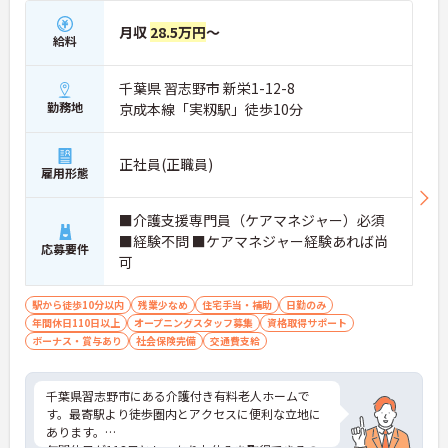
月収
28.5万円
～
給料
千葉県 習志野市 新栄1-12-8
勤務地
京成本線「実籾駅」徒歩10分
正社員(正職員)
雇用形態
■介護支援専門員（ケアマネジャー）必須
■経験不問 ■ケアマネジャー経験あれば尚
応募要件
可
駅から徒歩10分以内
残業少なめ
住宅手当・補助
日勤のみ
年間休日110日以上
オープニングスタッフ募集
資格取得サポート
ボーナス・賞与あり
社会保険完備
交通費支給
千葉県習志野市にある介護付き有料老人ホームで
す。最寄駅より徒歩圏内とアクセスに便利な立地に
あります。