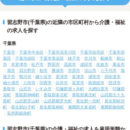
習志野市(千葉県)の近隣の市区町村から介護・福祉
の求人を探す
千葉県
千葉市
千葉市中央区
千葉市花見川区
千葉市稲毛区
千葉市若
葉区
千葉市緑区
千葉市美浜区
銚子市
市川市
船橋市
館山
市
木更津市
松戸市
野田市
茂原市
成田市
佐倉市
東金市
旭市
習志野市
柏市
勝浦市
市原市
流山市
八千代市
我
孫子市
鴨川市
鎌ケ谷市
君津市
富津市
浦安市
四街道市
袖ケ浦市
八街市
印西市
白井市
富里市
南房総市
匝瑳市
香取市
山武市
いすみ市
印旛郡酒々井町
大網白里市
印旛郡
栄町
香取郡神崎町
香取郡多古町
香取郡東庄町
山武郡九十九
里町
山武郡芝山町
山武郡横芝光町
長生郡一宮町
長生郡睦沢
町
長生郡白子町
長生郡長柄町
夷隅郡大多喜町
夷隅郡御宿町
安房郡鋸南町
習志野市(千葉県)の介護・福祉の求人を雇用形態か