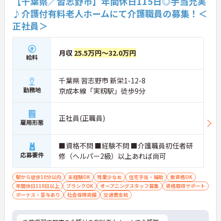
【千葉県／習志野市】年間休日115日◎手当充実
♪介護付有料老人ホームにて介護職員の募集！＜
正社員＞
月収
25.5万円～32.0万円
給料
千葉県 習志野市 新栄1-12-8
勤務地
京成本線「実籾駅」徒歩9分
正社員(正職員)
雇用形態
■資格不問 ■経験不問 ■介護職員初任者研
応募要件
修（ヘルパー2級）以上あれば尚可
駅から徒歩10分以内
未経験OK
残業少なめ
住宅手当・補助
無資格OK
年間休日110日以上
ブランクOK
オープニングスタッフ募集
資格取得サポート
ボーナス・賞与あり
社会保険完備
交通費支給