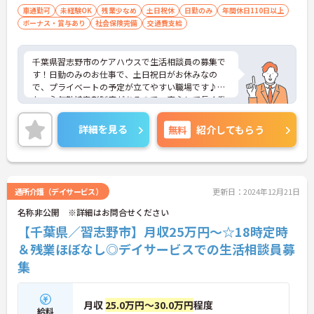
車通勤可
未経験OK
残業少なめ
土日祝休
日勤のみ
年間休日110日以上
ボーナス・賞与あり
社会保険完備
交通費支給
千葉県習志野市のケアハウスで生活相談員の募集で
す！日勤のみのお仕事で、土日祝日がお休みなの
で、プライベートの予定が立てやすい職場です♪ま
た、永年勤続表彰制度があるので、安心して長く働
ける環境が整っています◎ご興味のある方は、面接
ポイントをお伝えしますので、お気軽にご連絡くだ
詳細を見る
無料
紹介してもらう
さい。
通所介護（デイサービス）
更新日：2024年12月21日
名称非公開 ※詳細はお問合せください
【千葉県／習志野市】月収25万円～☆18時定時
＆残業ほぼなし◎デイサービスでの生活相談員募
集
月収
25.0万円～30.0万円
程度
給料