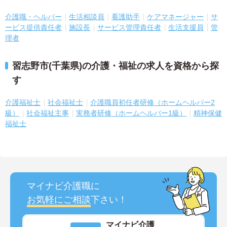
介護職・ヘルパー
生活相談員
看護助手
ケアマネージャー
サ
ービス提供責任者
施設長
サービス管理責任者
生活支援員
管
理者
習志野市(千葉県)の介護・福祉の求人を資格から探
す
介護福祉士
社会福祉士
介護職員初任者研修（ホームヘルパー2
級）
社会福祉主事
実務者研修（ホームヘルパー1級）
精神保健
福祉士
マイナビ介護職に
お気軽にご相談
下さい！
マイナビ介護