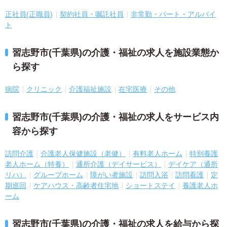
正社員(正職員)
契約社員・嘱託社員
非常勤・パート・アルバイ
ト
習志野市(千葉県)の介護・福祉の求人を施設業態か
ら探す
病院
クリニック
介護福祉施設
在宅医療
その他
習志野市(千葉県)の介護・福祉の求人をサービス内
容から探す
訪問介護
介護老人保健施設（老健）
有料老人ホーム
特別養護
老人ホーム（特養）
通所介護（デイサービス）
デイケア（通所
リハ）
グループホーム
障がい者施設
訪問入浴
訪問看護
定
期巡回
ケアハウス・高齢者住宅地
ショートステイ
養護老人ホ
ーム
習志野市(千葉県)の介護・福祉の求人を給与から探