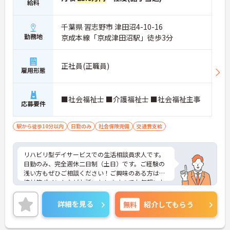
給料
千葉県 習志野市 津田沼4-10-16
勤務地
京成本線「京成津田沼駅」徒歩3分
正社員(正職員)
雇用形態
■社会福祉士 ■介護福祉士 ■社会福祉主事
応募要件
駅から徒歩10分以内
日勤のみ
社会保険完備
交通費支給
リハビリ型デイサービスでの生活相談員求人です。
日勤のみ、完全週休二日制（土日）です。ご経験の
浅い方もぜひご相談ください！ご興味のある方は面
接対策ポイントなどお話いたしますのでお気軽にお
問い合わせください。
詳細を見る
無料
紹介してもらう