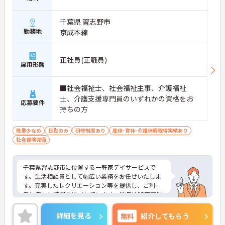
千葉県 習志野市
勤務地
京成本線
正社員(正職員)
雇用形態
■社会福祉士、社会福祉主事、介護福祉
士、介護支援専門員のいずれかの資格をお
応募要件
持ちの方
残業少なめ
日勤のみ
研修制度あり
産休･育休･介護休暇取得実績あり
社会保険完備
千葉県習志野市に位置する一軒家デイサービスで
す。生活相談員として幅広い業務をお任せいたしま
す。充実したレクリエーション等を提供し、ご利用
者と楽しい時間を過ごしています。月収は25万円以
上、責任者へ昇格すると年収500万円も目指せま
す。
詳細を見る
無料
紹介してもらう
ご興味のある方には、面接対策ポイントなど、さら