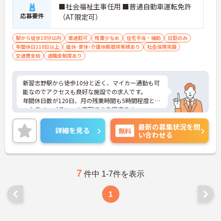
■社会福祉主事任用 ■普通自動車運転免許
応募要件
（AT限定可）
駅から徒歩10分以内
車通勤可
残業少なめ
住宅手当・補助
日勤のみ
年間休日110日以上
産休･育休･介護休暇取得実績あり
社会保険完備
交通費支給
退職金制度あり
新習志野駅から徒歩10分と近く、マイカー通勤も可
能なのでアクセスも良好な施設での求人です。
年間休日数が120日、月の残業時間も5時間程度とワ
ークライフバランスを実現できる環境です。
各種手当ても充実しており、長く働き続けたいとい
最新の募集状況を問
う方におすすめです。
詳細を見る
無料
い合わせる
ご興味ある方には、面接のポイントなど、さらに詳
細をお話致しますのでお気軽にご相談ください。
7
件中 1-7件を表示
1