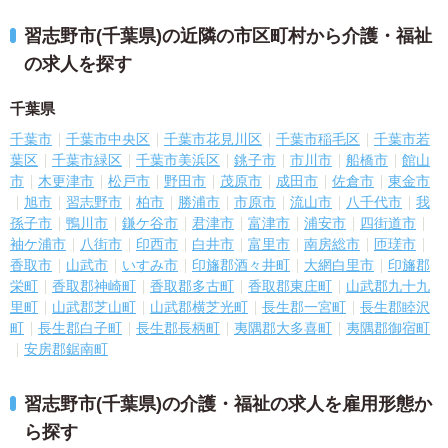
習志野市(千葉県)の近隣の市区町村から介護・福祉
の求人を探す
千葉県
千葉市
千葉市中央区
千葉市花見川区
千葉市稲毛区
千葉市若
葉区
千葉市緑区
千葉市美浜区
銚子市
市川市
船橋市
館山
市
木更津市
松戸市
野田市
茂原市
成田市
佐倉市
東金市
旭市
習志野市
柏市
勝浦市
市原市
流山市
八千代市
我
孫子市
鴨川市
鎌ケ谷市
君津市
富津市
浦安市
四街道市
袖ケ浦市
八街市
印西市
白井市
富里市
南房総市
匝瑳市
香取市
山武市
いすみ市
印旛郡酒々井町
大網白里市
印旛郡
栄町
香取郡神崎町
香取郡多古町
香取郡東庄町
山武郡九十九
里町
山武郡芝山町
山武郡横芝光町
長生郡一宮町
長生郡睦沢
町
長生郡白子町
長生郡長柄町
夷隅郡大多喜町
夷隅郡御宿町
安房郡鋸南町
習志野市(千葉県)の介護・福祉の求人を雇用形態か
ら探す