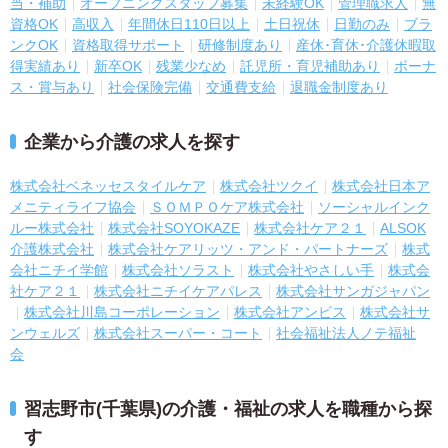
当・補助
オープニングスタッフ募集
未経験OK
管理職求人
無
資格OK
高収入
年間休日110日以上
土日祝休
日勤のみ
ブラ
ンクOK
資格取得サポート
研修制度あり
産休･育休･介護休暇取
得実績あり
新卒OK
残業少なめ
託児所・育児補助あり
ボーナ
ス・賞与あり
社会保険完備
交通費支給
退職金制度あり
企業から介護の求人を探す
株式会社ベネッセスタイルケア
株式会社ツクイ
株式会社日本ア
メニティライフ協会
ＳＯＭＰＯケア株式会社
ソーシャルインク
ルー株式会社
株式会社SOYOKAZE
株式会社ケア２１
ALSOK
介護株式会社
株式会社ケアリッツ・アンド・パートナーズ
株式
会社ニチイ学館
株式会社ソラスト
株式会社やさしい手
株式会
社ケア２１
株式会社ニチイケアパレス
株式会社サンガジャパン
株式会社川島コーポレーション
株式会社アンビス
株式会社サ
ンウェルズ
株式会社スーパー・コート
社会福祉法人ノテ福祉
会
習志野市(千葉県)の介護・福祉の求人を職種から探
す