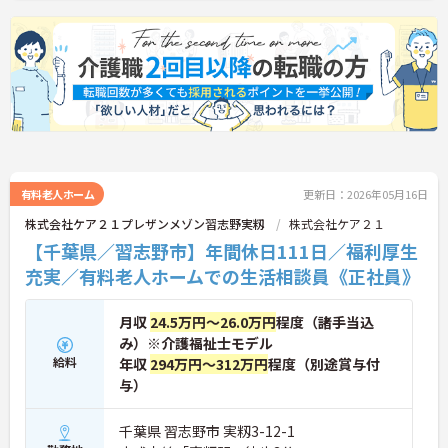
有料老人ホーム
更新日：2026年05月16日
株式会社ケア２１プレザンメゾン習志野実籾
株式会社ケア２１
【千葉県／習志野市】年間休日111日／福利厚生
充実／有料老人ホームでの生活相談員《正社員》
月収
24.5万円～26.0万円
程度（諸手当込
み）※介護福祉士モデル
給料
年収
294万円～312万円
程度（別途賞与付
与）
千葉県 習志野市 実籾3-12-1