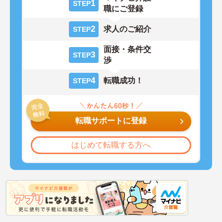
1
STEP
職にご登録
2
求人のご紹介
STEP
面接・条件交
3
STEP
渉
4
転職成功！
STEP
転職サポートに登録
はじめて転職する方へ