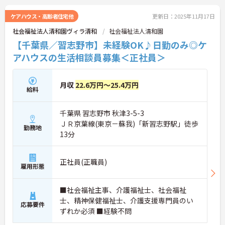
ケアハウス・高齢者住宅他
更新日：2025年11月17日
社会福祉法人清和園ヴィラ清和
社会福祉法人清和園
【千葉県／習志野市】未経験OK♪日勤のみ◎ケ
アハウスの生活相談員募集＜正社員＞
月収
22.6万円～25.4万円
給料
千葉県 習志野市 秋津3-5-3
ＪＲ京葉線(東京－蘇我)「新習志野駅」徒歩
勤務地
13分
正社員(正職員)
雇用形態
■社会福祉主事、介護福祉士、社会福祉
士、精神保健福祉士、介護支援専門員のい
応募要件
ずれか必須 ■経験不問