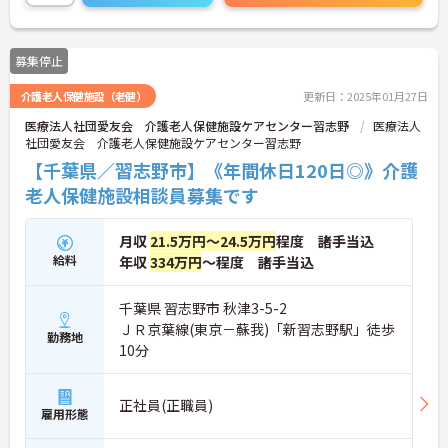
に詳細をお話しいたしますのでお気軽にご相談くだ
さい！
募集停止
介護老人保健施設（老健）
更新日：2025年01月27日
医療法人社団愛友会 介護老人保健施設ケアセンター習志野
医療法人
社団愛友会 介護老人保健施設ケアセンター習志野
【千葉県／習志野市】《年間休日120日◎》介護
老人保健施設相談員募集です
月収
21.5万円～24.5万円
程度 諸手当込
給料
年収
334万円
～程度 諸手当込
千葉県 習志野市 秋津3-5-2
ＪＲ京葉線(東京－蘇我)「新習志野駅」徒歩
勤務地
10分
正社員(正職員)
雇用形態