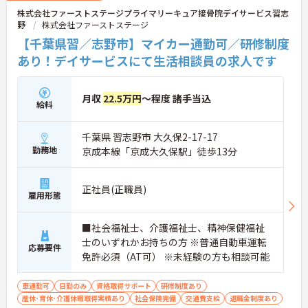
株式会社ファーストステージプライマリーキュア接骨院デイサービス習志
野
株式会社ファーストステージ
【千葉県習／志野市】マイカー通勤可／研修制度
あり！デイサービスにて生活相談員の求人です
月収
22.5万円
～程度 諸手当込
給料
千葉県 習志野市 大久保2-17-17
勤務地
京成本線「京成大久保駅」徒歩13分
正社員(正職員)
雇用形態
■社会福祉士、介護福祉士、精神保健福祉
士のいずれかお持ちの方 ※普通自動車運転
応募要件
免許必須（AT可） ※未経験の方も相談可能
車通勤可
日勤のみ
資格取得サポート
研修制度あり
産休･育休･介護休暇取得実績あり
社会保険完備
交通費支給
退職金制度あり