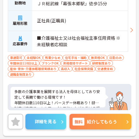
勤務地
ＪＲ総武線「幕張本郷駅」徒歩15分
正社員(正職員)
雇用形態
■介護福祉士又は社会福祉主事任用資格 ※
応募要件
未経験者応相談
車通勤可
未経験OK
残業少なめ
住宅手当・補助
無資格OK
日勤のみ
年間休日110日以上
ブランクOK
資格取得サポート
研修制度あり
産休･育休･介護休暇取得実績あり
高収入
社会保険完備
交通費支給
退職金制度あり
多数の介護事業を展開する法人を母体としており安
定して長期で働ける環境です！
年間休日数110日以上！バースデー休暇あり！研修
制度が充実でスキルアップを目指しながら働ける環
境が整っています！
ご興味ある方には、面接のポイントなど、さらに詳
詳細を見る
無料
紹介してもらう
細をお話致しますのでお気軽にご相談ください。