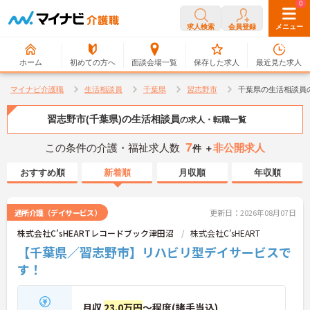
0
0
求人検索
会員登録
メニュー
ホーム
初めての方へ
面談会場一覧
保存した求人
最近見た求人
マイナビ介護職
生活相談員
千葉県
習志野市
千葉県の生活相談員
習志野市(千葉県)の生活相談員
の求人・転職一覧
7
この条件の介護・福祉求人数
非公開求人
件 ＋
おすすめ順
新着順
月収順
年収順
通所介護（デイサービス）
更新日：2026年08月07日
株式会社C’sHEARTレコードブック津田沼
株式会社C’sHEART
【千葉県／習志野市】リハビリ型デイサービスで
す！
月収
23.0万円
～程度(諸手当込)