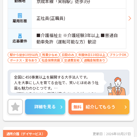
勤務地
京成本線「実籾駅」徒歩3分
正社員(正職員)
雇用形態
■介護福祉士 ※介護経験3年以上 ■普通自
応募要件
動車免許（運転可能な方）歓迎
駅から徒歩10分以内
残業少なめ
日勤のみ
年間休日110日以上
ブランクOK
ボーナス・賞与あり
社会保険完備
交通費支給
退職金制度あり
全国に450事業以上を展開する大手法人です。
人を大事にし人を育てる会社で、笑いとほめあう社
風も魅力のひとつです。
ご興味ある方には、面接対策ポイントなど、さらに
詳細をお話しいたしますのでお気軽にご相談くださ
い！
詳細を見る
無料
紹介してもらう
通所介護（デイサービス）
更新日：2026年03月27日