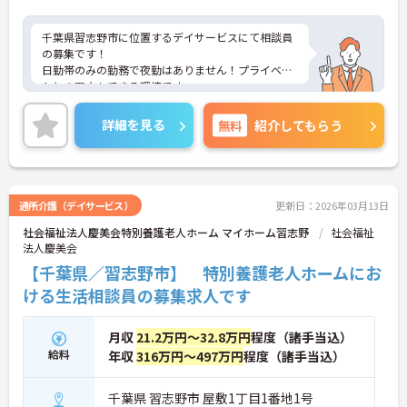
千葉県習志野市に位置するデイサービスにて相談員
の募集です！
日勤帯のみの勤務で夜勤はありません！プライベー
トとの両立もできる環境です。
ご興味ある方には、面接のポイントなど、さらに詳
細をお話致しますのでお気軽にご相談ください。
詳細を見る
無料
紹介してもらう
通所介護（デイサービス）
更新日：2026年03月13日
社会福祉法人慶美会特別養護老人ホーム マイホーム習志野
社会福祉
法人慶美会
【千葉県／習志野市】 特別養護老人ホームにお
ける生活相談員の募集求人です
月収
21.2万円～32.8万円
程度（諸手当込）
給料
年収
316万円～497万円
程度（諸手当込）
千葉県 習志野市 屋敷1丁目1番地1号