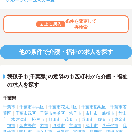
グループホーム求人特集
条件を変更して
▲上に戻る
再検索
他の条件で介護・福祉の求人を探す
我孫子市(千葉県)の近隣の市区町村から介護・福祉
の求人を探す
千葉県
千葉市
千葉市中央区
千葉市花見川区
千葉市稲毛区
千葉市若
葉区
千葉市緑区
千葉市美浜区
銚子市
市川市
船橋市
館山
市
木更津市
松戸市
野田市
茂原市
成田市
佐倉市
東金市
旭市
習志野市
柏市
勝浦市
市原市
流山市
八千代市
我
孫子市
鴨川市
鎌ケ谷市
君津市
富津市
浦安市
四街道市