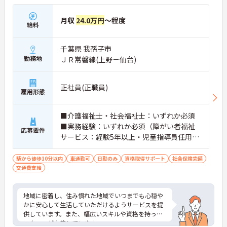
月収
24.0万円
～程度
給料
千葉県 我孫子市
勤務地
ＪＲ常磐線(上野－仙台)
正社員(正職員)
雇用形態
■介護福祉士・社会福祉士：いずれか必須
■実務経験：いずれか必須（障がい者福祉
応募要件
サービス：経験5年以上・児童指導員任用資
格並びに保育士経験：5年以上・施設及び医
療機関等において介護業務経験：10年以
駅から徒歩10分以内
車通勤可
日勤のみ
資格取得サポート
社会保険完備
交通費支給
上）
地域に密着し、住み慣れた地域でいつまでも心穏や
かに安心して生活していただけるようサービスを提
供しています。また、幅広いスキルや資格を持った
スタッフが在籍しています。