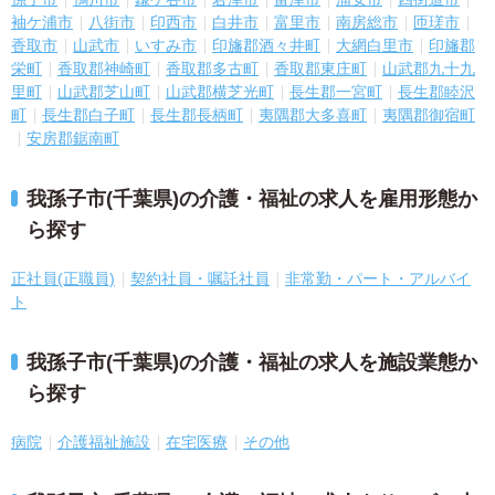
袖ケ浦市
八街市
印西市
白井市
富里市
南房総市
匝瑳市
香取市
山武市
いすみ市
印旛郡酒々井町
大網白里市
印旛郡
栄町
香取郡神崎町
香取郡多古町
香取郡東庄町
山武郡九十九
里町
山武郡芝山町
山武郡横芝光町
長生郡一宮町
長生郡睦沢
町
長生郡白子町
長生郡長柄町
夷隅郡大多喜町
夷隅郡御宿町
安房郡鋸南町
我孫子市(千葉県)の介護・福祉の求人を雇用形態か
ら探す
正社員(正職員)
契約社員・嘱託社員
非常勤・パート・アルバイ
ト
我孫子市(千葉県)の介護・福祉の求人を施設業態か
ら探す
病院
介護福祉施設
在宅医療
その他