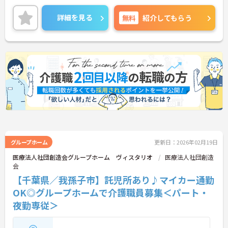
資格取得支援制度があり、スキルアップが見込めま
す。昇給・賞与制度があるので、頑張りがきちんと
詳細を見る
無料
紹介してもらう
評価される職場です。
ご興味のある方には、面接対策ポイントなど、さら
に詳細をお話しいたしますのでお気軽にご相談くだ
さい！
グループホーム
更新日：2026年02月19日
医療法人社団創造会グループホーム ヴィスタリオ
医療法人社団創造
会
【千葉県／我孫子市】託児所あり♪マイカー通勤
OK◎グループホームで介護職員募集＜パート・
夜勤専従＞