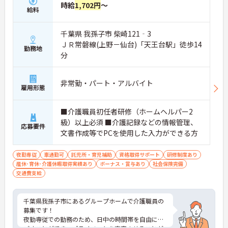
時給
1,702円
～
給料
千葉県 我孫子市 柴崎121‐3
ＪＲ常磐線(上野－仙台)「天王台駅」徒歩14
勤務地
分
非常勤・パート・アルバイト
雇用形態
■介護職員初任者研修（ホームヘルパー2
級）以上必須 ■介護記録などの情報管理、
応募要件
文書作成等でPCを使用した入力ができる方
夜勤専従
車通勤可
託児所・育児補助
資格取得サポート
研修制度あり
産休･育休･介護休暇取得実績あり
ボーナス・賞与あり
社会保険完備
交通費支給
千葉県我孫子市にあるグループホームで介護職員の
募集です！
夜勤専従での勤務のため、日中の時間帯を自由に過