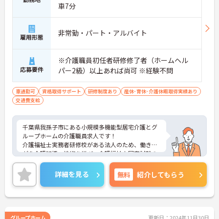
車7分
非常勤・パート・アルバイト
雇用形態
※介護職員初任者研修修了者（ホームヘル
応募要件
パー2級）以上あれば尚可 ※経験不問
車通勤可
資格取得サポート
研修制度あり
産休･育休･介護休暇取得実績あり
交通費支給
千葉県我孫子市にある小規模多機能型居宅介護とグ
ループホームの介護職員求人です！
介護福祉士実務者研修校がある法人のため、働きな
がら介護知識・技術を学び、介護福祉士国家試験の
受験資格が得られます。
ご興味ある方には、面接対策ポイントなど、詳細を
詳細を見る
無料
紹介してもらう
お話しいたしますのでお気軽にご相談ください。
グループホーム
更新日：2024年11月30日