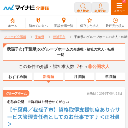
0
0
求人検索
会員登録
メニュー
ホーム
初めての方へ
面談会場一覧
保存した求人
最近見た求人
マイナビ介護職
千葉県
我孫子市
千葉県のグループホームの求人・転職
我孫子市(千葉県)のグループホーム
の介護職・福祉の求人・転職
一覧
7
この条件の介護・福祉求人数
非公開求人
件 ＋
おすすめ順
新着順
月収順
年収順
グループホーム
更新日：2026年06月19日
名称非公開 ※詳細はお問合せください
【千葉県／我孫子市】資格取得支援制度あり☆サ
ービス管理責任者としてのお仕事です♪＜正社員
＞