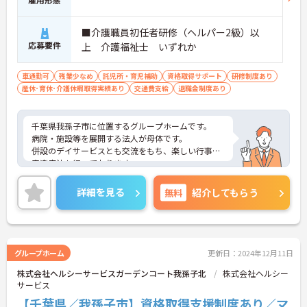
■介護職員初任者研修（ヘルパー2級）以
応募要件
上 介護福祉士 いずれか
車通勤可
残業少なめ
託児所・育児補助
資格取得サポート
研修制度あり
産休･育休･介護休暇取得実績あり
交通費支給
退職金制度あり
千葉県我孫子市に位置するグループホームです。
病院・施設等を展開する法人が母体です。
併設のデイサービスとも交流をもち、楽しい行事や
音楽療法も行っております。
資格取得支援制度もあり、スキルアップも目指せる
環境です。
詳細を見る
無料
紹介してもらう
ご興味ある方には、面接対策ポイントなど、さらに
詳細をお話しいたしますのでお気軽にご相談くださ
い！
グループホーム
更新日：2024年12月11日
株式会社ヘルシーサービスガーデンコート我孫子北
株式会社ヘルシー
サービス
【千葉県／我孫子市】資格取得支援制度あり／マ