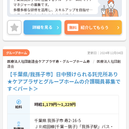
マネジャーの募集です。
多種多様な研修を活用し、スキルアップを目指せる
ので、成長したい方にもおすすめです！
ご興味ある方には、面接対策ポイントなど、さらに
詳細をお話しいたしますのでお気軽にご相談くださ
詳細を見る
無料
紹介してもらう
い！
グループホーム
更新日：2024年12月04日
医療法人社団創造会ケアプラザ寿・グループホーム寿
医療法人社団創
造会
【千葉県/我孫子市】日中預けられる託児所あり
★ケアプラザとグループホームの介護職員募集で
す＜パート＞
時給
1,179円～1,229円
給料
千葉県 我孫子市 寿2-16-5
ＪＲ成田線(千葉－銚子)「我孫子駅」バス・
勤務地