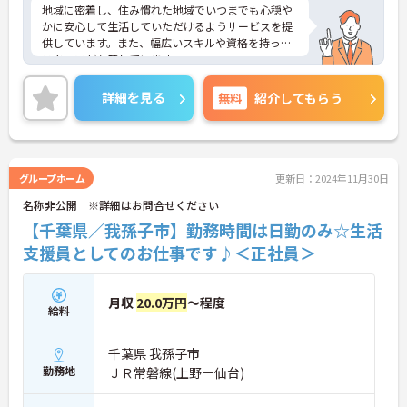
地域に密着し、住み慣れた地域でいつまでも心穏や
かに安心して生活していただけるようサービスを提
供しています。また、幅広いスキルや資格を持った
スタッフが在籍しています。
資格取得支援制度があり、スキルアップが見込めま
す。昇給・賞与制度があるので、頑張りがきちんと
詳細を見る
無料
紹介してもらう
評価される職場です。
ご興味のある方には、面接対策ポイントなど、さら
に詳細をお話しいたしますのでお気軽にご相談くだ
さい！
グループホーム
更新日：2024年11月30日
名称非公開 ※詳細はお問合せください
【千葉県／我孫子市】勤務時間は日勤のみ☆生活
支援員としてのお仕事です♪＜正社員＞
月収
20.0万円
～程度
給料
千葉県 我孫子市
勤務地
ＪＲ常磐線(上野－仙台)