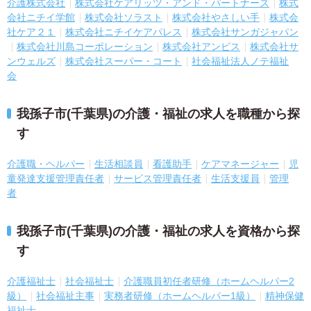
介護株式会社
株式会社ケアリッツ・アンド・パートナーズ
株式
会社ニチイ学館
株式会社ソラスト
株式会社やさしい手
株式会
社ケア２１
株式会社ニチイケアパレス
株式会社サンガジャパン
株式会社川島コーポレーション
株式会社アンビス
株式会社サ
ンウェルズ
株式会社スーパー・コート
社会福祉法人ノテ福祉
会
我孫子市(千葉県)の介護・福祉の求人を職種から探
す
介護職・ヘルパー
生活相談員
看護助手
ケアマネージャー
児
童発達支援管理責任者
サービス管理責任者
生活支援員
管理
者
我孫子市(千葉県)の介護・福祉の求人を資格から探
す
介護福祉士
社会福祉士
介護職員初任者研修（ホームヘルパー2
級）
社会福祉主事
実務者研修（ホームヘルパー1級）
精神保健
福祉士