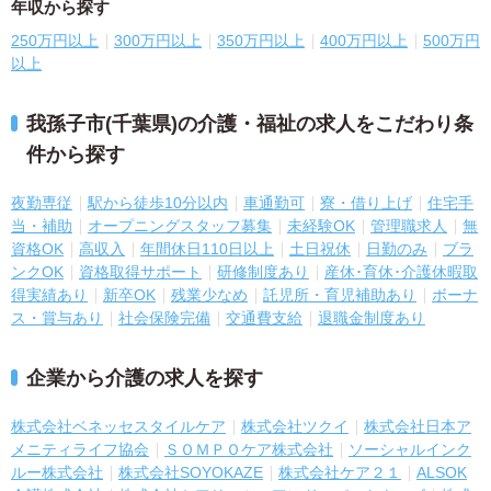
年収から探す
250万円以上
300万円以上
350万円以上
400万円以上
500万円
以上
我孫子市(千葉県)の介護・福祉の求人をこだわり条
件から探す
夜勤専従
駅から徒歩10分以内
車通勤可
寮・借り上げ
住宅手
当・補助
オープニングスタッフ募集
未経験OK
管理職求人
無
資格OK
高収入
年間休日110日以上
土日祝休
日勤のみ
ブラ
ンクOK
資格取得サポート
研修制度あり
産休･育休･介護休暇取
得実績あり
新卒OK
残業少なめ
託児所・育児補助あり
ボーナ
ス・賞与あり
社会保険完備
交通費支給
退職金制度あり
企業から介護の求人を探す
株式会社ベネッセスタイルケア
株式会社ツクイ
株式会社日本ア
メニティライフ協会
ＳＯＭＰＯケア株式会社
ソーシャルインク
ルー株式会社
株式会社SOYOKAZE
株式会社ケア２１
ALSOK