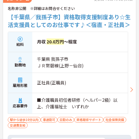
名称非公開 ※詳細はお問合せください
【千葉県／我孫子市】資格取得支援制度あり☆生
活支援員としてのお仕事です♪＜宿直・正社員＞
月収
20.0万円
～程度
給料
千葉県 我孫子市
勤務地
ＪＲ常磐線(上野－仙台)
正社員(正職員)
雇用形態
■介護職員初任者研修（ヘルパー2級）以
応募要件
上、介護福祉士 いずれか
駅から徒歩10分以内
車通勤可
日勤のみ
資格取得サポート
社会保険完備
交通費支給