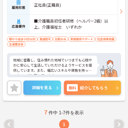
正社員(正職員)
雇用形態
■介護職員初任者研修（ヘルパー2級）以
応募要件
上、介護福祉士 いずれか
駅から徒歩10分以内
車通勤可
日勤のみ
資格取得サポート
社会保険完備
交通費支給
地域に密着し、住み慣れた地域でいつまでも心穏や
かに安心して生活していただけるようサービスを提
供しています。また、幅広いスキルや資格を持った
スタッフが在籍しています。
資格取得支援制度があり、スキルアップが見込めま
す。昇給・賞与制度があるので、頑張りがきちんと
詳細を見る
無料
紹介してもらう
評価される職場です。
ご興味のある方には、面接対策ポイントなど、さら
に詳細をお話しいたしますのでお気軽にご相談くだ
さい！
7
件中 1-7件を表示
1