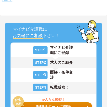
マイナビ介護職に
お気軽にご相談
下さい！
マイナビ介護
1
STEP
職にご登録
2
求人のご紹介
STEP
面接・条件交
3
STEP
渉
4
転職成功！
STEP
転職サポートに登録