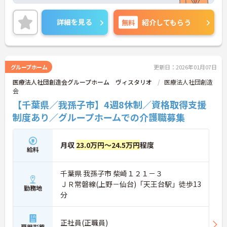
ごすことができ、プライベートを充実させることが
できます♪
また、無料駐車場完備でマイカー通勤OKなので、遠
詳細を見る
無料
紹介してもらう
方からでも快適に通勤が可能です◎
ご興味ある方は面接ポイントをお伝えしますので、
お気軽にご連絡ください。
グループホーム
更新日：2026年01月07日
医療法人社団創造会グループホーム ヴィスタリオ
医療法人社団創造
会
【千葉県／我孫子市】4週8休制／資格取得支援
制度あり／グループホームでの介護職募集
月収
23.0万円～24.5万円
程度
給料
千葉県 我孫子市 柴崎１２１－３
ＪＲ常磐線(上野－仙台)「天王台駅」徒歩13
勤務地
分
正社員(正職員)
雇用形態