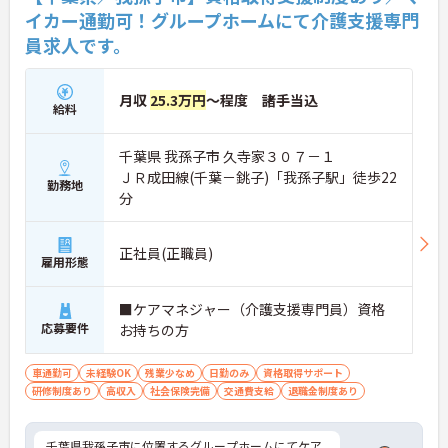
イカー通勤可！グループホームにて介護支援専門
員求人です。
月収
25.3万円
～程度 諸手当込
給料
千葉県 我孫子市 久寺家３０７－１
ＪＲ成田線(千葉－銚子)「我孫子駅」徒歩22
勤務地
分
正社員(正職員)
雇用形態
■ケアマネジャー（介護支援専門員）資格
応募要件
お持ちの方
車通勤可
未経験OK
残業少なめ
日勤のみ
資格取得サポート
研修制度あり
高収入
社会保険完備
交通費支給
退職金制度あり
千葉県我孫子市に位置するグループホームにてケア