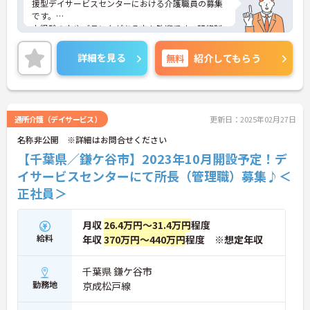
援型デイサービスセンターにおける介護職員の募集
です。
未経験の方やブランクがある方も歓迎です。研修制
度があり、安心してご勤務いただけます。また、勤
務日数は週1日～相談可能なので、無理なくプライ
詳細を見る
無料
紹介してもらう
ベートを大切にしながらご勤務いただけます。
ご興味のある方には、面接対策ポイントなど、さら
に詳細をお話しいたしますのでお気軽にご相談くだ
さい！
通所介護（デイサービス）
更新日：2025年02月27日
名称非公開 ※詳細はお問合せください
【千葉県／鎌ケ谷市】2023年10月開設予定！デ
イサービスセンターにて所長（管理職）募集♪＜
正社員＞
月収
26.4万円～31.4万円
程度
給料
年収
370万円～440万円
程度 ※想定年収
千葉県 鎌ケ谷市
勤務地
京成松戸線