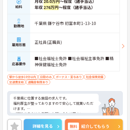
月収
20.0万円
～程度（諸手当込）
給料
年収
276万円
～程度（諸手当込）
千葉県 鎌ケ谷市 初富本町1-13-10
勤務地
正社員(正職員)
雇用形態
■社会福祉士免許 ■社会福祉主事免許 ■精
応募要件
神保健福祉士免許
駅から徒歩10分以内
日勤のみ
ボーナス・賞与あり
社会保険完備
交通費支給
退職金制度あり
千葉県に位置する施設の求人です。
福利厚生が整っておりますので安心して就業いただ
けます。
ご興味ある方はお気軽にお問い合わせ下さい。
詳細を見る
無料
紹介してもらう