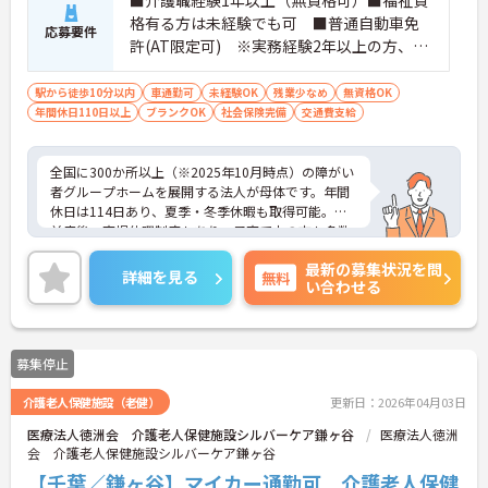
備」により現場の負担が大幅に軽減されています。
格有る方は未経験でも可 ■普通自動車免
ご利用者様の安全性はもちろん、働くスタッフにと
応募要件
許(AT限定可) ※実務経験2年以上の方、障
っても身体的負担が少なく、高いモチベーションを
保って業務に集中できます。
がい者福祉に関する経験をお持ちの方大歓
迎
駅から徒歩10分以内
車通勤可
未経験OK
残業少なめ
無資格OK
年間休日110日以上
ブランクOK
社会保険完備
交通費支給
全国に300か所以上（※2025年10月時点）の障がい
者グループホームを展開する法人が母体です。年間
休日は114日あり、夏季・冬季休暇も取得可能。産
前産後・育児休暇制度もあり、子育て中の方も多数
活躍中で、ワークライフバランスを大切にしながら
最新の募集状況を問
働ける環境が整っています。研修制度や外部勉強会
詳細を見る
無料
い合わせる
の受講支援もあり、スキルアップもしっかりサポー
ト。将来的には管理者やエリアマネージャーへのキ
ャリアアップも目指せます。20代から60代まで幅広
い年代のスタッフが活躍しており、和やかな雰囲気
募集停止
の職場です。介護経験を活かしたい方、福祉の資格
をお持ちの方、安定した法人でキャリアを築きたい
介護老人保健施設（老健）
更新日：2026年04月03日
方におすすめです。
医療法人徳洲会 介護老人保健施設シルバーケア鎌ヶ谷
医療法人徳洲
★おすすめPOINT★
会 介護老人保健施設シルバーケア鎌ヶ谷
・生活支援員からスタートし、サービス管理責任者
【千葉／鎌ヶ谷】マイカー通勤可 介護老人保健
やエリアマネージャーへと続く明確なステップアッ