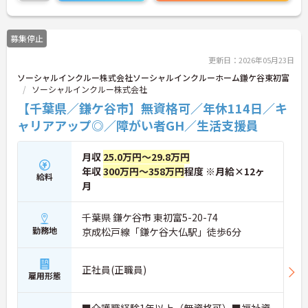
体的負担が少なく、広域手当5万円が付与されるこ
とで高い給与水準を実現しています。年間休日114
日の確保や、献立・レシピの完全標準化による業務
募集停止
効率化など、ワークライフバランスを保ちながら定
年70歳まで長期的に活躍できる制度が盤石に整って
更新日：2026年05月23日
います。複数施設を経験することで培われるマネジ
ソーシャルインクルー株式会社ソーシャルインクルーホーム鎌ケ谷東初富
メント視点は、将来的なエリアマネージャーへのキ
ソーシャルインクルー株式会社
ャリアアップにも直結しており、最新の環境で専門
性を発揮したいプロフェッショナルの方にお勧めで
【千葉県／鎌ケ谷市】無資格可／年休114日／キ
す。
ャリアアップ◎／障がい者GH／生活支援員
★おすすめPOINT★
・広域支援員として複数のホームを巡るため、各ホ
月収
25.0万円～29.8万円
ームのパートスタッフの教育やサポートにも携わる
年収
300万円～358万円
程度 ※月給×12ヶ
給料
ことができ、現場の介助業務にとどまらず、施設運
月
営や人材育成の視点を養うことで、将来のエリアマ
ネージャー候補としてのステップアップに直結しま
す。
千葉県 鎌ケ谷市 東初富5-20-74
・定年70歳、再雇用75歳までという業界屈指の制度
勤務地
京成松戸線「鎌ケ谷大仏駅」徒歩6分
があり、20代から60代まで幅広い年代が活躍してい
ます。年間休日も114日確保されているため、無理
なく長期的なキャリアを築いていただけます。
正社員(正職員)
雇用形態
・全施設がバリアフリー設計かつ最新設備を備えて
おり、清潔感にあふれた美しい環境です。ハード面
に加え、ソフト面でも「献立の事前決定・レシピ完
■介護職経験1年以上（無資格可）■福祉資