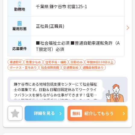
千葉県 鎌ケ谷市 初富125-1
勤務地
正社員(正職員)
雇用形態
■社会福祉士必須 ■普通自動車運転免許（A
応募要件
T限定可）必須
車通勤可
残業少なめ
住宅手当・補助
日勤のみ
年間休日110日以上
ボーナス・賞与あり
社会保険完備
交通費支給
退職金制度あり
鎌ケ谷市にある地域包括支援センターにて社会福祉
士の募集です。日勤＆日曜日固定休みでワークライ
フバランスを保ちながらお仕事ができます！住宅手
当や職務手当など各種手当が充実しているので、安
心して働きやすい環境が整っています♪ご興味ある
方は面接ポイントをお伝えしますので、お気軽にご
詳細を見る
無料
紹介してもらう
連絡ください。