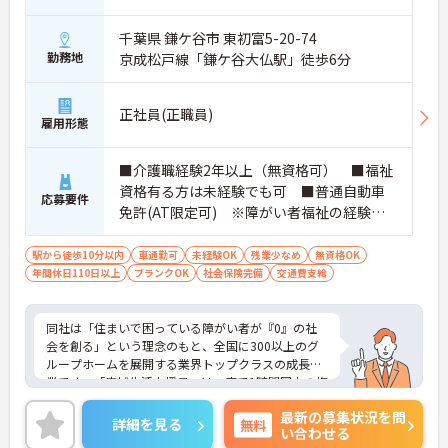
千葉県 鎌ケ谷市 東初富5-20-74
勤務地
京成松戸線「鎌ケ谷大仏駅」徒歩6分
正社員(正職員)
雇用形態
■介護職経験2年以上（無資格可） ■福祉
資格有る方は未経験でも可 ■普通自動車
応募要件
免許(AT限定可) ※障がい者福祉の経験は
不問です。※実務経験2年以上の方、障がい
者福祉に関する経験をお持ちの方大歓迎
駅から徒歩10分以内
車通勤可
未経験OK
残業少なめ
無資格OK
年間休日110日以上
ブランクOK
社会保険完備
交通費支給
同社は「住まいで困っている障がい者が『0』の社
会を創る」という理念のもと、全国に300以上のグ
ループホームを展開する業界トップクラスの成長企
業です。「広域生活支援員」は、車で1時間圏内の複
数施設を横断的に担当し、現場支援とパートスタッ
最新の募集状況を問
フのサポートを行うハイクラスなポジションです。
詳細を見る
無料
い合わせる
最新設備とバリアフリーが完備され、スタッフの身