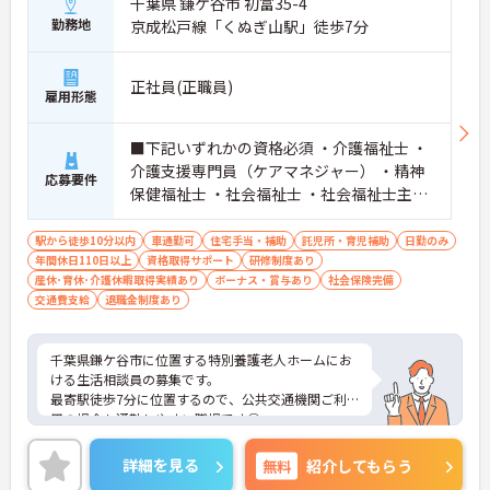
千葉県 鎌ケ谷市 初富35-4
勤務地
京成松戸線「くぬぎ山駅」徒歩7分
正社員(正職員)
雇用形態
■下記いずれかの資格必須 ・介護福祉士 ・
介護支援専門員（ケアマネジャー） ・精神
応募要件
保健福祉士 ・社会福祉士 ・社会福祉士主事
任用
駅から徒歩10分以内
車通勤可
住宅手当・補助
託児所・育児補助
日勤のみ
年間休日110日以上
資格取得サポート
研修制度あり
産休･育休･介護休暇取得実績あり
ボーナス・賞与あり
社会保険完備
交通費支給
退職金制度あり
千葉県鎌ケ谷市に位置する特別養護老人ホームにお
ける生活相談員の募集です。
最寄駅徒歩7分に位置するので、公共交通機関ご利
用の場合も通勤しやすい職場です◎
住宅手当や扶養手当など、嬉しい手当が豊富にござ
います♪
詳細を見る
無料
紹介してもらう
ご興味のある方には面接ポイントをお伝えしますの