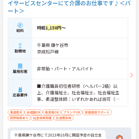
イサービスセンターにて介護のお仕事です♪＜パ
ート＞
時給
1,150円
～
給料
千葉県 鎌ケ谷市
勤務地
京成松戸線
非常勤・パート・アルバイト
雇用形態
■介護職員初任者研修（ヘルパー2級）以
上、介護福祉士、社会福祉士、社会福祉主
応募要件
事、柔道整体師：いずれかあれば尚可（無
資格：相談可） ■未経験・ブランク：
可 ■普通自動車運転免許（AT限定可）※
車通勤可
未経験OK
無資格OK
ブランクOK
資格取得サポート
研修制度あり
社会保険完備
ペーパー不可
交通費支給
千葉県鎌ケ谷市にて2023年10月に開設予定の自立支