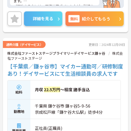
ます。
ご興味ある方には、面接対策ポイントなど、詳細を
お話しいたしますのでお気軽にご相談ください。
詳細を見る
無料
紹介してもらう
通所介護（デイサービス）
更新日：2024年12月09日
株式会社ファーストステージプライマリーデイサービス鎌ヶ谷
株式会
社ファーストステージ
【千葉県／鎌ヶ谷市】マイカー通勤可／研修制度
あり！デイサービスにて生活相談員の求人です
月収
22.5万円
～程度 諸手当込
給料
千葉県 鎌ケ谷市 鎌ヶ谷5-9-56
勤務地
京成松戸線「鎌ケ谷大仏駅」徒歩4分
正社員(正職員)
雇用形態