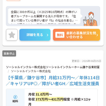
全国に300か所以上（※2025年10月時点）の障がい
者グループホームを展開する法人が母体です。「住
まいで困っている障がい者が『0』の社会を創る」
という理念のもと、安定した基盤でご利用者様の自
立を支援しています。週1日からの勤務が可能で、W
最新の募集状況を問
ワークや扶養内での勤務も歓迎しており、ご自身の
詳細を見る
無料
い合わせる
ペースで働けます。20代から60代まで幅広い世代が
活躍中で、未経験や無資格の方でも安心してスター
トできるよう、先輩スタッフが丁寧にサポートしま
す。昇給の機会は年2回あり、頑張りが評価される環
募集停止
境です。正社員登用制度や産休・育休制度も整って
いるため、ライフステージに合わせて長く働き続け
更新日：2026年06月05日
られます。介護に挑戦したい方や、空いた時間を有
ソーシャルインクルー株式会社ソーシャルインクルーホーム鎌ケ谷東初富
効活用したい方におすすめです。ご興味のある方は
ソーシャルインクルー株式会社
詳細等をお伝えしますので、お気軽にお問い合わせ
ください。
【千葉県／鎌ケ谷市】月給31万円～／年休114日
／キャリアUP◎／障がい者GH／広域生活支援員
月収
31.0万円
～
年収
373万円～431万円
程度 ※月給×12ヶ
給料
月