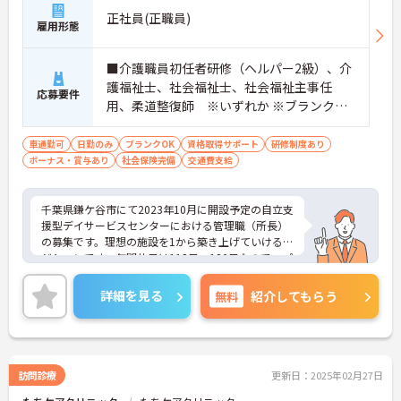
正社員(正職員)
雇用形態
■介護職員初任者研修（ヘルパー2級）、介
護福祉士、社会福祉士、社会福祉主事任
応募要件
用、柔道整復師 ※いずれか ※ブランクあ
りOK ■普通自動車運転免許（AT限定可）※
ペーパー不可
車通勤可
日勤のみ
ブランクOK
資格取得サポート
研修制度あり
ボーナス・賞与あり
社会保険完備
交通費支給
千葉県鎌ケ谷市にて2023年10月に開設予定の自立支
援型デイサービスセンターにおける管理職（所長）
の募集です。理想の施設を1から築き上げていけるポ
ジションです。年間休日は118日～120日なので、プ
ライベートを大切にしながらご勤務いただけます。
ご興味のある方には、面接対策ポイントなど、さら
詳細を見る
無料
紹介してもらう
に詳細をお話しいたしますのでお気軽にご相談くだ
さい！
訪問診療
更新日：2025年02月27日