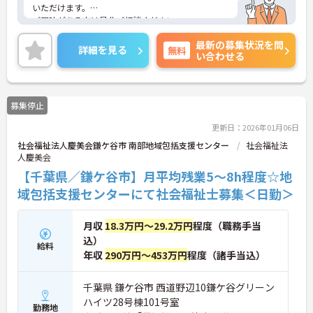
いただけます。
ご興味がある方は是非ご相談ください。
最新の募集状況を問
詳細を見る
無料
い合わせる
募集停止
更新日：2026年01月06日
社会福祉法人慶美会鎌ケ谷市 南部地域包括支援センター
社会福祉法
人慶美会
【千葉県／鎌ケ谷市】月平均残業5～8h程度☆地
域包括支援センターにて社会福祉士募集＜日勤＞
月収
18.3万円～29.2万円
程度（職務手当
込）
給料
年収
290万円～453万円
程度（諸手当込）
千葉県 鎌ケ谷市 西道野辺10鎌ケ谷グリーン
ハイツ28号棟101号室
勤務地