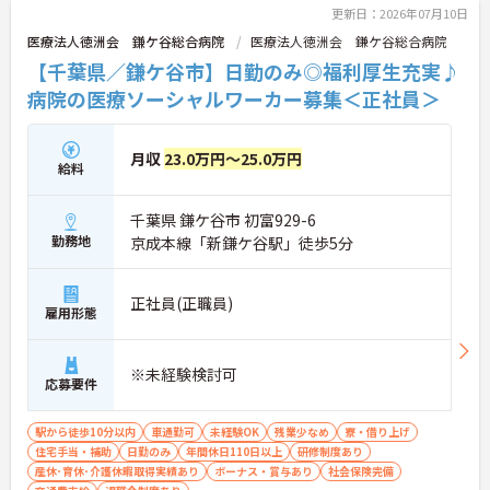
更新日：2026年07月10日
医療法人徳洲会 鎌ケ谷総合病院
医療法人徳洲会 鎌ケ谷総合病院
【千葉県／鎌ケ谷市】日勤のみ◎福利厚生充実♪
病院の医療ソーシャルワーカー募集＜正社員＞
月収
23.0万円～25.0万円
給料
千葉県 鎌ケ谷市 初富929-6
勤務地
京成本線「新鎌ケ谷駅」徒歩5分
正社員(正職員)
雇用形態
※未経験検討可
応募要件
駅から徒歩10分以内
車通勤可
未経験OK
残業少なめ
寮・借り上げ
住宅手当・補助
日勤のみ
年間休日110日以上
研修制度あり
産休･育休･介護休暇取得実績あり
ボーナス・賞与あり
社会保険完備