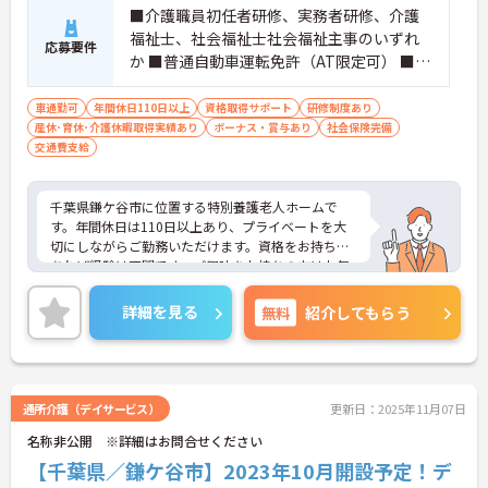
■介護職員初任者研修、実務者研修、介護
福祉士、社会福祉士社会福祉主事のいずれ
応募要件
か ■普通自動車運転免許（AT限定可） ■経
験不問
車通勤可
年間休日110日以上
資格取得サポート
研修制度あり
産休･育休･介護休暇取得実績あり
ボーナス・賞与あり
社会保険完備
交通費支給
千葉県鎌ケ谷市に位置する特別養護老人ホームで
す。年間休日は110日以上あり、プライベートを大
切にしながらご勤務いただけます。資格をお持ちで
あれば経験は不問です。ご興味をお持ちの方はお気
軽にお問い合わせください。
詳細を見る
無料
紹介してもらう
通所介護（デイサービス）
更新日：2025年11月07日
名称非公開 ※詳細はお問合せください
【千葉県／鎌ケ谷市】2023年10月開設予定！デ