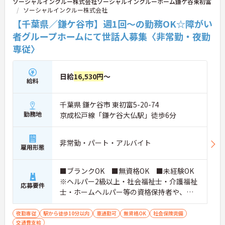
ソーシャルインクルー株式会社ソーシャルインクルーホーム鎌ケ谷東初富
ソーシャルインクルー株式会社
【千葉県／鎌ケ谷市】週1回～の勤務OK☆障がい
者グループホームにて世話人募集〈非常勤・夜勤
専従〉
日給
16,530円
～
給料
千葉県 鎌ケ谷市 東初富5-20-74
勤務地
京成松戸線「鎌ケ谷大仏駅」徒歩6分
非常勤・パート・アルバイト
雇用形態
■ブランクOK ■無資格OK ■未経験OK
※ヘルパー2級以上・社会福祉士・介護福祉
応募要件
士・ホームヘルパー等の資格保持者や、福
祉系業務経験者、障害者支援施設経験者、
生活支援員、障害者支援員、就労支援員、
夜勤専従
駅から徒歩10分以内
車通勤可
無資格OK
社会保険完備
交通費支給
生活相談員等の経験歓迎