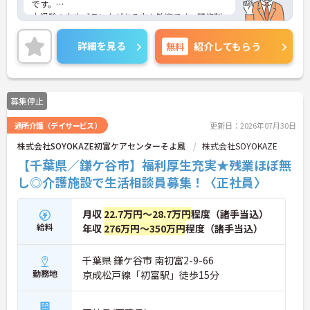
です。
未経験の方やブランクがある方も歓迎です。研修制
度があり、安心してご勤務いただけます。また、年
間休日は118日～120日なので、プライベートを大切
詳細を見る
無料
紹介してもらう
にしながらご勤務いただけます。
ご興味のある方には、面接対策ポイントなど、さら
に詳細をお話しいたしますのでお気軽にご相談くだ
さい！
募集停止
通所介護（デイサービス）
更新日：2026年07月30日
株式会社SOYOKAZE初富ケアセンターそよ風
株式会社SOYOKAZE
【千葉県／鎌ケ谷市】福利厚生充実★残業ほぼ無
し◎介護施設で生活相談員募集！〈正社員〉
月収
22.7万円～28.7万円
程度（諸手当込）
給料
年収
276万円～350万円
程度（諸手当込）
千葉県 鎌ケ谷市 南初富2-9-66
勤務地
京成松戸線「初富駅」徒歩15分