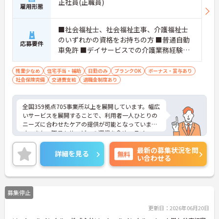
正社員(正職員)
雇用形態
■社会福祉士、社会福祉主事、介護福祉士
のいずれかの資格をお持ちの方 ■普通自動
応募要件
車免許 ■デイサービスでの介護業務経験、
生活相談員業務経験がある方歓迎 ※学歴不
問 ※ブランク可
残業少なめ
住宅手当・補助
日勤のみ
ブランクOK
ボーナス・賞与あり
社会保険完備
交通費支給
退職金制度あり
全国359拠点705事業所以上を展開しています。幅広
いサービスを展開することで、利用者一人ひとりの
ニーズに合わせたケアの提供が可能となっていま
す。また、職員もサービスの選択を含め、ライフス
タイルに合わせた働き方の選択肢が多くあります。
最新の募集状況を問
入社時研修はもちろん、サービス・職種ごとに研修
詳細を見る
無料
い合わせる
カリキュラムが整っており学び成長できる環境で
す。
ご興味のある方は面接対策ポイントなどお話致しま
すのでお気軽にお問い合わせください。
募集停止
更新日：2026年06月20日