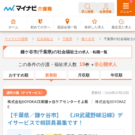
0
0
求人検索
会員登録
メニュー
ホーム
初めての方へ
面談会場一覧
保存した求人
最近見た求人
マイナビ介護職
社会福祉士
千葉県
鎌ケ谷市
千葉県の社会福祉士
鎌ケ谷市(千葉県)の社会福祉士
の求人・転職一覧
19
この条件の介護・福祉求人数
非公開求人
件 ＋
おすすめ順
新着順
月収順
年収順
通所介護（デイサービス）
更新日：2026年07月30日
株式会社SOYOKAZE新鎌ヶ谷ケアセンターそよ風
株式会社SOYOKAZ
E
【千葉県／鎌ケ谷市】 《JR武蔵野線沿線》デ
イサービスで相談員募集です！