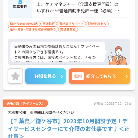
士、ケアマネジャー（介護支援専門員）の
応募要件
いずれか ※普通自動車免許一種（必須） ※
未経験者応相談
駅から徒歩10分以内
車通勤可
資格取得サポート
研修制度あり
産休･育休･介護休暇取得実績あり
交通費支給
日勤帯のみの勤務で夜勤はありません！プライベー
トとの両立もできる環境です。
ご興味ある方には、面接のポイントなど、さらに詳
細をお話致しますのでお気軽にご相談ください。
詳細を見る
無料
紹介してもらう
通所介護（デイサービス）
更新日：2023年10月27日
名称非公開 ※詳細はお問合せください
【千葉県／鎌ケ谷市】2023年10月開設予定！デ
イサービスセンターにて介護のお仕事です♪＜正
社員＞