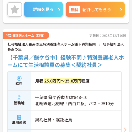
務の幅は広いですが、その分、お客様の「困った」
に寄り添い、解決できた時の喜びはひとしおです。
詳細を見る
無料
紹介してもらう
親身な対応ができるあなたを、スタッフみんなが待
っています。
◆年間休日は117日以上あり、シフト制ですが希望
休も考慮してもらえるので予定が立てやすいのが嬉
しいポイントです。有給休暇は1時間単位で取得でき
特別養護老人ホーム（特養）
更新日：2025年12月10日
るので、「ちょっと用事を済ませたい」という時に
社会福祉法人長寿の里特別養護老人ホーム鎌ヶ谷翔裕園
社会福祉法人
も便利。オンとオフを上手に切り替えて、自分らし
長寿の里
い働き方が実現できます。
◆タブレット端末を活用した介護記録システムを導
【千葉県／鎌ケ谷市】経験不問♪特別養護老人ホ
入♪スタッフ同士の情報共有もスムーズになり、
ームにて生活相談員の募集＜契約社員＞
「ご利用者様と向き合う時間が増えた」と現場でも
好評です。効率よく働けます。
月収
25.0万円～25.0万円
程度
給料
千葉県 鎌ケ谷市 初富848-10
勤務地
北総鉄道北総線「西白井駅」バス・車10分
契約社員・嘱託社員
雇用形態