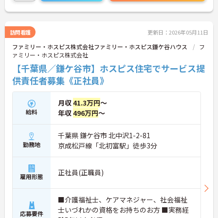
で、お気軽にお問い合わせください！
訪問看護
更新日：2026年05月11日
ファミリー・ホスピス株式会社ファミリー・ホスピス鎌ケ谷ハウス
フ
ァミリー・ホスピス株式会社
【千葉県／鎌ケ谷市】ホスピス住宅でサービス提
供責任者募集《正社員》
月収
41.3万円
～
給料
年収
496万円
～
千葉県 鎌ケ谷市 北中沢1-2-81
勤務地
京成松戸線「北初富駅」徒歩3分
正社員(正職員)
雇用形態
■介護福祉士、ケアマネジャー、社会福祉
士いづれかの資格をお持ちのお方 ■実務経
応募要件