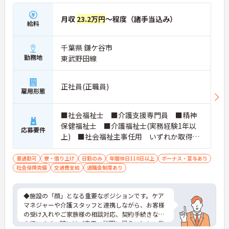
月収
23.2万円
～程度（諸手当込み）
給料
千葉県 鎌ケ谷市
勤務地
東武野田線
正社員(正職員)
雇用形態
■社会福祉士 ■介護支援専門員 ■精神
保健福祉士 ■介護福祉士(実務経験1年以
応募要件
上) ■社会福祉主事任用 いずれか取得さ
れている方 ■普通自動車免許をお持ちの
方 ※厚生労働大臣が定める科目を3科目以上
車通勤可
寮・借り上げ
日勤のみ
年間休日110日以上
ボーナス・賞与あり
社会保険完備
交通費支給
履修していることが成績証明書の提示にて
退職金制度あり
認められる方もご応募可能です。
◆施設の「顔」となる重要なポジションです。ケア
マネジャーや介護スタッフと連携しながら、お客様
の受け入れやご家族様の相談対応、契約手続きなど
を行います。時にはご自宅へ説明に伺うことも。業