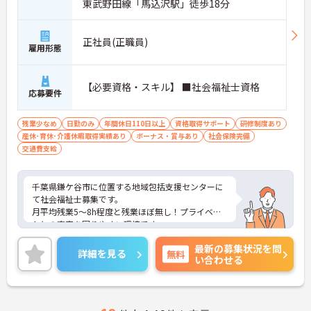
東武野田線「馬込沢駅」徒歩18分
正社員(正職員)
雇用形態
【必要資格・スキル】 ■社会福祉士資格
応募要件
残業少なめ
日勤のみ
年間休日110日以上
資格取得サポート
研修制度あり
産休･育休･介護休暇取得実績あり
ボーナス・賞与あり
社会保険完備
交通費支給
千葉県鎌ケ谷市に位置する地域包括支援センターに
て社会福祉士募集です。
月平均残業5～8h程度と残業ほぼ無し！プライベー
トとの充実を図りやすい環境です。
ご興味のある方には、面接対策ポイントなど、さら
最新の募集状況を問
に詳細をお話いたしますので、お気軽にご相談くだ
詳細を見る
無料
い合わせる
さい。