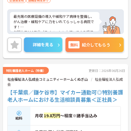
交通費支給
退職金制度あり
最先端の医療設備の導入や緩和ケア病棟を整備し、
がん治療・緩和ケアに力をいれてらっしゃる病院で
す！
年間休日110日◎プライベートも大切にできる環境
ですよ！
ご興味ある方には、面接対策ポイントなど、さらに
詳細を見る
無料
紹介してもらう
詳細をお話しいたしますのでお気軽にご相談くださ
い！
特別養護老人ホーム（特養）
更新日：2026年06月26日
社会福祉法人弘成会コミュニティーホームくぬぎ山
社会福祉法人弘成
会
【千葉県／鎌ケ谷市】マイカー通勤可◎特別養護
老人ホームにおける生活相談員募集＜正社員＞
月収
19.8万円
～程度※諸手当込み
給料