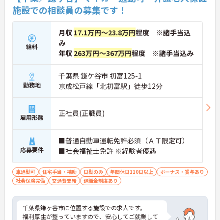
施設での相談員の募集です！
プの道筋が用意されています。急成長中の企業であ
るためポストも豊富にあり、専門性を高めながらマ
ネジメント職への挑戦も視野に入れていただけま
月収
17.1万円～23.8万円
程度 ※諸手当込
す。
み
・年間休日114日、残業月平均10時間程度という就
給料
業環境に加え、産前産後休暇や育児休暇制度がしっ
年収
263万円～367万円
程度 ※諸手当込み
かりと整備されています。オンとオフの切り替えを
明確にし、心身ともに充実した状態で長くご活躍い
千葉県 鎌ケ谷市 初富125-1
ただけます。
勤務地
京成松戸線「北初富駅」徒歩12分
・グループホーム一棟あたりの入居者様20名定員を
常時2～4名のスタッフで支援、国基準を上回る人員
配置や夜間複数名体制が敷かれているため、業務に
正社員(正職員)
追われることなくご利用者様のペースに合わせたサ
雇用形態
ポートが可能です。施設も専用設計で働きやすく、
ご自身の理想とする福祉を実践できる環境が整って
■普通自動車運転免許必須（ＡＴ限定可）
います。
応募要件
■社会福祉士免許 ※経験者優遇
車通勤可
住宅手当・補助
日勤のみ
年間休日110日以上
ボーナス・賞与あり
社会保険完備
交通費支給
退職金制度あり
千葉県鎌ヶ谷市に位置する施設での求人です。
福利厚生が整っていますので、安心してご就業して