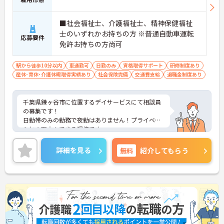
■社会福祉士、介護福祉士、精神保健福祉
士のいずれかお持ちの方 ※普通自動車運転
応募要件
免許お持ちの方尚可
駅から徒歩10分以内
車通勤可
日勤のみ
資格取得サポート
研修制度あり
産休･育休･介護休暇取得実績あり
社会保険完備
交通費支給
退職金制度あり
千葉県鎌ヶ谷市に位置するデイサービスにて相談員
の募集です！
日勤帯のみの勤務で夜勤はありません！プライベー
トとの両立もできる環境です。
ご興味ある方には、面接のポイントなど、さらに詳
細をお話致しますのでお気軽にご相談ください。
詳細を見る
無料
紹介してもらう