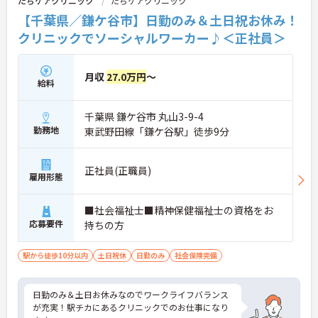
たちケアクリニック
たちケアクリニック
【千葉県／鎌ケ谷市】日勤のみ＆土日祝お休み！
クリニックでソーシャルワーカー♪＜正社員＞
月収
27.0万円
～
給料
千葉県 鎌ケ谷市 丸山3-9-4
勤務地
東武野田線「鎌ケ谷駅」徒歩9分
正社員(正職員)
雇用形態
■社会福祉士■精神保健福祉士の資格をお
応募要件
持ちの方
駅から徒歩10分以内
土日祝休
日勤のみ
社会保険完備
日勤のみ＆土日お休みなのでワークライフバランス
が充実！駅チカにあるクリニックでのお仕事になり