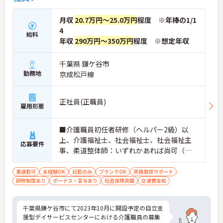
月収
20.7万円～25.0万円
程度 ※年棒の1/1
4
給料
年収
290万円～350万円
程度 ※想定年収
千葉県 鎌ケ谷市
勤務地
京成松戸線
正社員(正職員)
雇用形態
■介護職員初任者研修（ヘルパー2級）以
上、介護福祉士、社会福祉士、社会福祉主
応募要件
事、柔道整体師：いずれかあれば尚可（無
資格：相談可） ■未経験・ブランク：
可 ■普通自動車運転免許（AT限定可）※
車通勤可
未経験OK
日勤のみ
ブランクOK
資格取得サポート
研修制度あり
ボーナス・賞与あり
ペーパー不可
社会保険完備
交通費支給
千葉県鎌ケ谷市にて2023年10月に開設予定の自立支
援型デイサービスセンターにおける介護職員の募集