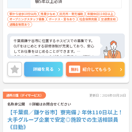
験5年以上必須
駅から徒歩10分以内
残業少なめ
託児所・育児補助
年間休日110日以上
オープニングスタッフ募集
ボーナス・賞与あり
社会保険完備
交通費支給
退職金制度あり
千葉県鎌ケ谷市に位置するホスピスでの募集です。
OJTをはじめとする研修体制が充実しており、安心
してお仕事をはじめることができます。
今後のキャリアにもつながるお仕事です。ご興味の
ある方はご面接のポイントをお伝えしますので、お
気軽にお問い合わせください。
詳細を見る
無料
紹介してもらう
通所介護（デイサービス）
更新日：2026年03月16日
名称非公開 ※詳細はお問合せください
【千葉県／鎌ケ谷市】寮完備♪年休110日以上！
大手グループ企業で安定◎施設での生活相談員
《日勤》