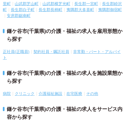
里町
山武郡芝山町
山武郡横芝光町
長生郡一宮町
長生郡睦沢
町
長生郡白子町
長生郡長柄町
夷隅郡大多喜町
夷隅郡御宿町
安房郡鋸南町
鎌ケ谷市(千葉県)の介護・福祉の求人を雇用形態か
ら探す
正社員(正職員)
契約社員・嘱託社員
非常勤・パート・アルバイ
ト
鎌ケ谷市(千葉県)の介護・福祉の求人を施設業態か
ら探す
病院
クリニック
介護福祉施設
在宅医療
その他
鎌ケ谷市(千葉県)の介護・福祉の求人をサービス内
容から探す