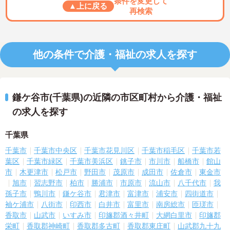
条件を変更して
▲上に戻る
再検索
他の条件で介護・福祉の求人を探す
鎌ケ谷市(千葉県)の近隣の市区町村から介護・福祉
の求人を探す
千葉県
千葉市
千葉市中央区
千葉市花見川区
千葉市稲毛区
千葉市若
葉区
千葉市緑区
千葉市美浜区
銚子市
市川市
船橋市
館山
市
木更津市
松戸市
野田市
茂原市
成田市
佐倉市
東金市
旭市
習志野市
柏市
勝浦市
市原市
流山市
八千代市
我
孫子市
鴨川市
鎌ケ谷市
君津市
富津市
浦安市
四街道市
袖ケ浦市
八街市
印西市
白井市
富里市
南房総市
匝瑳市
香取市
山武市
いすみ市
印旛郡酒々井町
大網白里市
印旛郡
栄町
香取郡神崎町
香取郡多古町
香取郡東庄町
山武郡九十九