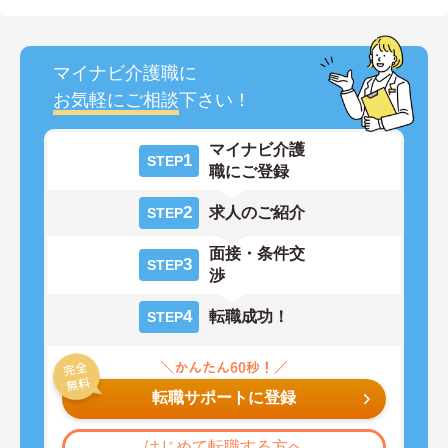
マイナビ介護職に
お気軽にご相談
下さい！
マイナビ介護
1
STEP
職にご登録
2
求人のご紹介
STEP
面接・条件交
3
STEP
渉
4
転職成功！
STEP
転職サポートに登録
はじめて転職する方へ