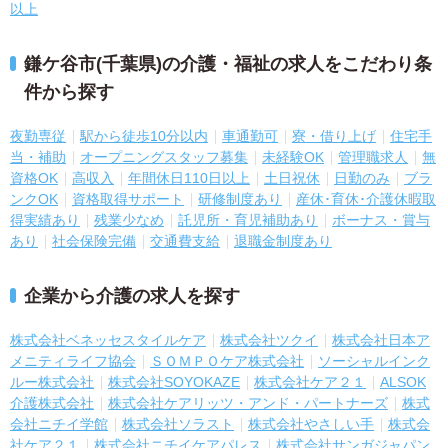
以上
鎌ケ谷市(千葉県)の介護・福祉の求人をこだわり条
件から探す
夜勤専従
駅から徒歩10分以内
車通勤可
寮・借り上げ
住宅手
当・補助
オープニングスタッフ募集
未経験OK
管理職求人
無
資格OK
高収入
年間休日110日以上
土日祝休
日勤のみ
ブラ
ンクOK
資格取得サポート
研修制度あり
産休･育休･介護休暇取
得実績あり
残業少なめ
託児所・育児補助あり
ボーナス・賞与
あり
社会保険完備
交通費支給
退職金制度あり
企業から介護の求人を探す
株式会社ベネッセスタイルケア
株式会社ツクイ
株式会社日本ア
メニティライフ協会
ＳＯＭＰＯケア株式会社
ソーシャルインク
ルー株式会社
株式会社SOYOKAZE
株式会社ケア２１
ALSOK
介護株式会社
株式会社ケアリッツ・アンド・パートナーズ
株式
会社ニチイ学館
株式会社ソラスト
株式会社やさしい手
株式会
社ケア２１
株式会社ニチイケアパレス
株式会社サンガジャパン