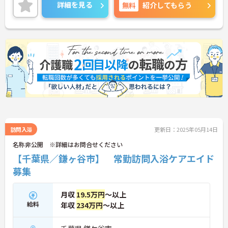
詳細を見る
無料
紹介してもらう
訪問入浴
更新日：2025年05月14日
名称非公開 ※詳細はお問合せください
【千葉県／鎌ヶ谷市】 常勤訪問入浴ケアエイド
募集
月収
19.5万円
～以上
給料
年収
234万円
～以上