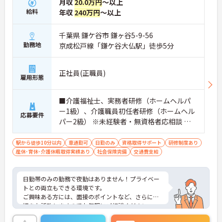
月収
20.0万円
～以上
給料
年収
240万円
～以上
千葉県 鎌ケ谷市 鎌ヶ谷5-9-56
勤務地
京成松戸線「鎌ケ谷大仏駅」徒歩5分
正社員(正職員)
雇用形態
■介護福祉士、実務者研修（ホームヘルパ
ー1級）、介護職員初任者研修（ホームヘル
応募要件
パー2級） ※未経験者・無資格者応相談 ※
普通自動車運転免許お持ちの方
駅から徒歩10分以内
車通勤可
日勤のみ
資格取得サポート
研修制度あり
産休･育休･介護休暇取得実績あり
社会保険完備
交通費支給
日勤帯のみの勤務で夜勤はありません！プライベー
トとの両立もできる環境です。
ご興味ある方には、面接のポイントなど、さらに詳
細をお話致しますのでお気軽にご相談ください。