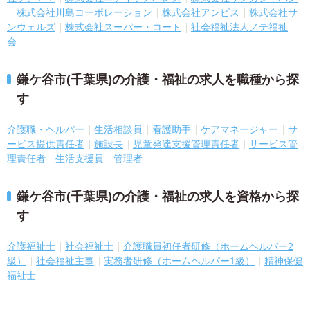
株式会社川島コーポレーション
株式会社アンビス
株式会社サ
ンウェルズ
株式会社スーパー・コート
社会福祉法人ノテ福祉
会
鎌ケ谷市(千葉県)の介護・福祉の求人を職種から探
す
介護職・ヘルパー
生活相談員
看護助手
ケアマネージャー
サ
ービス提供責任者
施設長
児童発達支援管理責任者
サービス管
理責任者
生活支援員
管理者
鎌ケ谷市(千葉県)の介護・福祉の求人を資格から探
す
介護福祉士
社会福祉士
介護職員初任者研修（ホームヘルパー2
級）
社会福祉主事
実務者研修（ホームヘルパー1級）
精神保健
福祉士