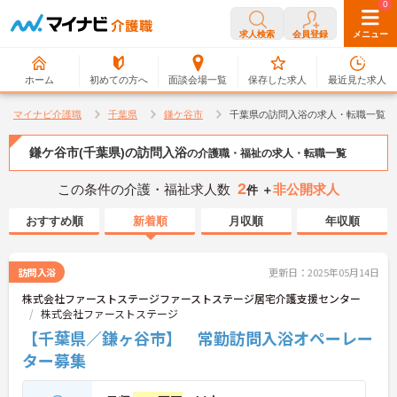
0
0
求人検索
会員登録
メニュー
ホーム
初めての方へ
面談会場一覧
保存した求人
最近見た求人
マイナビ介護職
千葉県
鎌ケ谷市
千葉県の訪問入浴の求人・転職一覧
鎌ケ谷市(千葉県)の訪問入浴
の介護職・福祉の求人・転職一覧
2
この条件の介護・福祉求人数
非公開求人
件 ＋
おすすめ順
新着順
月収順
年収順
訪問入浴
更新日：2025年05月14日
株式会社ファーストステージファーストステージ居宅介護支援センター
株式会社ファーストステージ
【千葉県／鎌ヶ谷市】 常勤訪問入浴オペーレー
ター募集