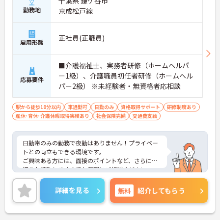
千葉県 鎌ケ谷市
勤務地
京成松戸線
正社員(正職員)
雇用形態
■介護福祉士、実務者研修（ホームヘルパ
ー1級）、介護職員初任者研修（ホームヘル
応募要件
パー2級） ※未経験者・無資格者応相談
駅から徒歩10分以内
車通勤可
日勤のみ
資格取得サポート
研修制度あり
産休･育休･介護休暇取得実績あり
社会保険完備
交通費支給
日勤帯のみの勤務で夜勤はありません！プライベー
トとの両立もできる環境です。
ご興味ある方には、面接のポイントなど、さらに詳
細をお話致しますのでお気軽にご相談ください。
詳細を見る
無料
紹介してもらう