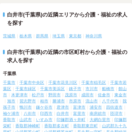
白井市(千葉県)の近隣エリアから介護・福祉の求人
を探す
茨城県
栃木県
群馬県
埼玉県
東京都
神奈川県
白井市(千葉県)の近隣の市区町村から介護・福祉の
求人を探す
千葉県
千葉市
千葉市中央区
千葉市花見川区
千葉市稲毛区
千葉市若
葉区
千葉市緑区
千葉市美浜区
銚子市
市川市
船橋市
館山
市
木更津市
松戸市
野田市
茂原市
成田市
佐倉市
東金市
旭市
習志野市
柏市
勝浦市
市原市
流山市
八千代市
我
孫子市
鴨川市
鎌ケ谷市
君津市
富津市
浦安市
四街道市
袖ケ浦市
八街市
印西市
白井市
富里市
南房総市
匝瑳市
香取市
山武市
いすみ市
印旛郡酒々井町
大網白里市
印旛郡
栄町
香取郡神崎町
香取郡多古町
香取郡東庄町
山武郡九十九
里町
山武郡芝山町
山武郡横芝光町
長生郡一宮町
長生郡睦沢