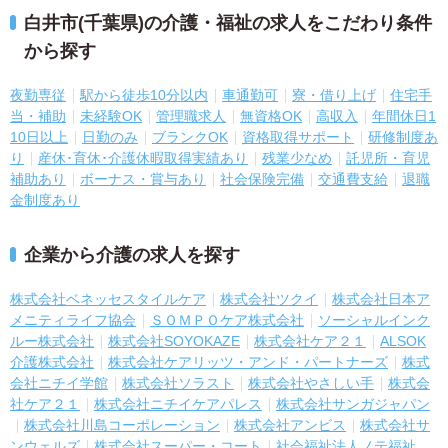
白井市(千葉県)の介護・福祉の求人をこだわり条件
から探す
夜勤専従
駅から徒歩10分以内
車通勤可
寮・借り上げ
住宅手
当・補助
未経験OK
管理職求人
無資格OK
高収入
年間休日1
10日以上
日勤のみ
ブランクOK
資格取得サポート
研修制度あ
り
産休･育休･介護休暇取得実績あり
残業少なめ
託児所・育児
補助あり
ボーナス・賞与あり
社会保険完備
交通費支給
退職
金制度あり
企業から介護の求人を探す
株式会社ベネッセスタイルケア
株式会社ツクイ
株式会社日本ア
メニティライフ協会
ＳＯＭＰＯケア株式会社
ソーシャルインク
ルー株式会社
株式会社SOYOKAZE
株式会社ケア２１
ALSOK
介護株式会社
株式会社ケアリッツ・アンド・パートナーズ
株式
会社ニチイ学館
株式会社ソラスト
株式会社やさしい手
株式会
社ケア２１
株式会社ニチイケアパレス
株式会社サンガジャパン
株式会社川島コーポレーション
株式会社アンビス
株式会社サ
ンウェルズ
株式会社スーパー・コート
社会福祉法人ノテ福祉