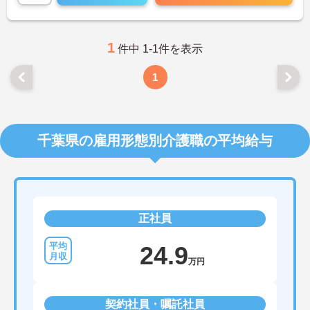
仲間がいるからこそ、安心して働くことができま
す。
＜大手グループならではの安心感と成長できる環境
＞プライム市場上場企業のグループ会社という安定
1
件中 1-1件を表示
した基盤があり、安心して長くキャリアを築いてい
けます。また、個々のレベルや専門性に応じた研修
1
制度が充実しているため、ケアマネジャーとして着
実にスキルアップを目指せます。階層別・職種別・
テーマ別など、多彩な研修に参加しながら、常に新
しい知識や技術を学び、成長し続けることができる
環境です。
千葉県の雇用形態別介護職の平均給与
正社員
24.9
万円
契約社員・嘱託社員