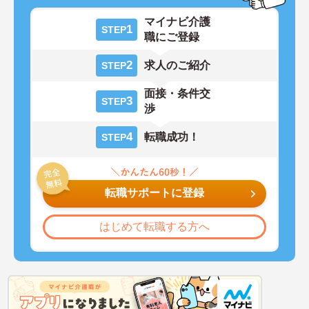
マイナビ介護
1
STEP
職にご登録
2
求人のご紹介
STEP
面接・条件交
3
STEP
渉
4
転職成功！
STEP
転職サポートに登録
はじめて転職する方へ