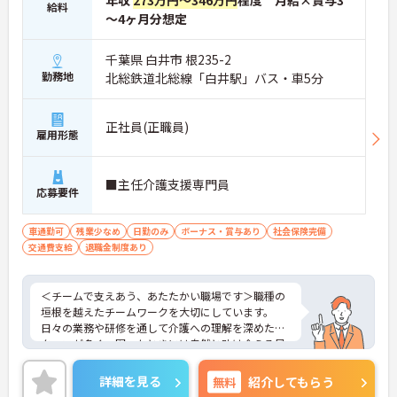
年収
273万円～346万円
程度 月給×賞与3
給料
～4ヶ月分想定
千葉県 白井市 根235-2
勤務地
北総鉄道北総線「白井駅」バス・車5分
正社員(正職員)
雇用形態
■主任介護支援専門員
応募要件
車通勤可
残業少なめ
日勤のみ
ボーナス・賞与あり
社会保険完備
交通費支給
退職金制度あり
＜チームで支えあう、あたたかい職場です＞職種の
垣根を越えたチームワークを大切にしています。
日々の業務や研修を通して介護への理解を深めたス
タッフが多く、困ったときには自然と助け合える風
土が根付いています。入居者様一人ひとりに寄り添
うため、多職種で連携しながらケアプランを作成・
詳細を見る
無料
紹介してもらう
実行していきます。お互いを尊重し、協力しあえる