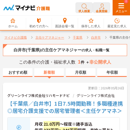
0
0
求人検索
会員登録
メニュー
ホーム
初めての方へ
面談会場一覧
保存した求人
最近見た求人
マイナビ介護職
主任ケアマネジャー
千葉県
白井市
千葉県の主任
白井市(千葉県)の主任ケアマネジャー
の求人・転職一覧
1
この条件の介護・福祉求人数
非公開求人
件 ＋
おすすめ順
新着順
月収順
年収順
更新日：2026年05月26日
グリーンライフ株式会社リハモードナビ
グリーンライフ株式会社
【千葉県／白井市】1日7.5時間勤務！多職種連携
◎居宅介護支援での居宅管理者＜主任ケアマネ＞
月収
21.0万円
～程度※諸手当込