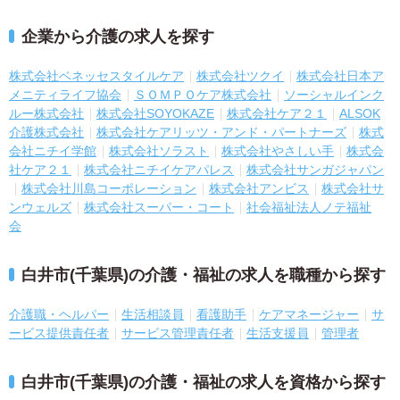
企業から介護の求人を探す
株式会社ベネッセスタイルケア
株式会社ツクイ
株式会社日本ア
メニティライフ協会
ＳＯＭＰＯケア株式会社
ソーシャルインク
ルー株式会社
株式会社SOYOKAZE
株式会社ケア２１
ALSOK
介護株式会社
株式会社ケアリッツ・アンド・パートナーズ
株式
会社ニチイ学館
株式会社ソラスト
株式会社やさしい手
株式会
社ケア２１
株式会社ニチイケアパレス
株式会社サンガジャパン
株式会社川島コーポレーション
株式会社アンビス
株式会社サ
ンウェルズ
株式会社スーパー・コート
社会福祉法人ノテ福祉
会
白井市(千葉県)の介護・福祉の求人を職種から探す
介護職・ヘルパー
生活相談員
看護助手
ケアマネージャー
サ
ービス提供責任者
サービス管理責任者
生活支援員
管理者
白井市(千葉県)の介護・福祉の求人を資格から探す