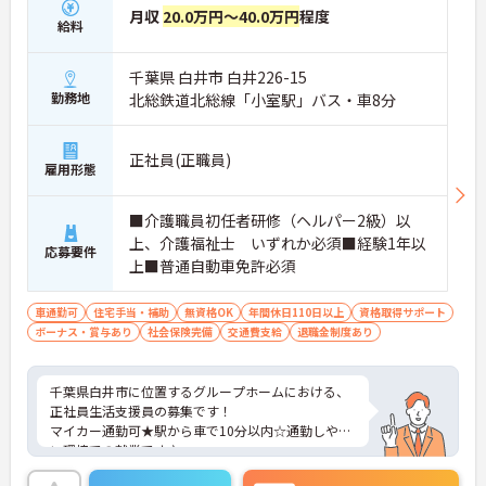
月収
20.0万円～40.0万円
程度
給料
千葉県 白井市 白井226-15
勤務地
北総鉄道北総線「小室駅」バス・車8分
正社員(正職員)
雇用形態
■介護職員初任者研修（ヘルパー2級）以
上、介護福祉士 いずれか必須■経験1年以
応募要件
上■普通自動車免許必須
車通勤可
住宅手当・補助
無資格OK
年間休日110日以上
資格取得サポート
ボーナス・賞与あり
社会保険完備
交通費支給
退職金制度あり
千葉県白井市に位置するグループホームにおける、
正社員生活支援員の募集です！
マイカー通勤可★駅から車で10分以内☆通勤しやす
い環境での就業です♪
ご興味ある方には、面接対策ポイントなど、さらに