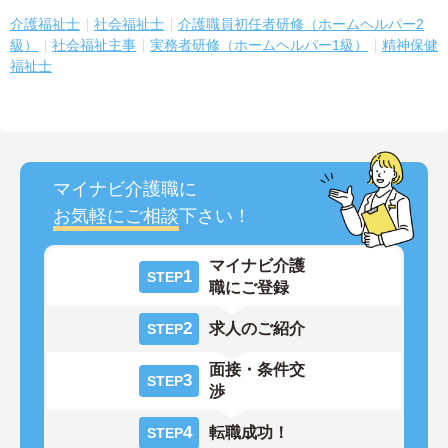
介護福祉士
社会福祉士
介護職員初任者研修（ホームヘルパー2
級）
社会福祉主事
実務者研修（ホームヘルパー1級）
精神保健
福祉士
マイナビ介護職に
お気軽にご相談
下さい！
マイナビ介護
1
STEP
職にご登録
2
求人のご紹介
STEP
面接・条件交
3
STEP
渉
4
転職成功！
STEP