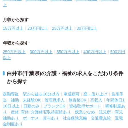
上
月収から探す
15万円以上
20万円以上
25万円以上
30万円以上
年収から探す
250万円以上
300万円以上
350万円以上
400万円以上
500万円
以上
白井市(千葉県)の介護・福祉の求人をこだわり条件
から探す
夜勤専従
駅から徒歩10分以内
車通勤可
寮・借り上げ
住宅手
当・補助
未経験OK
管理職求人
無資格OK
高収入
年間休日1
10日以上
日勤のみ
ブランクOK
資格取得サポート
研修制度あ
り
産休･育休･介護休暇取得実績あり
残業少なめ
託児所・育児
補助あり
ボーナス・賞与あり
社会保険完備
交通費支給
退職
金制度あり