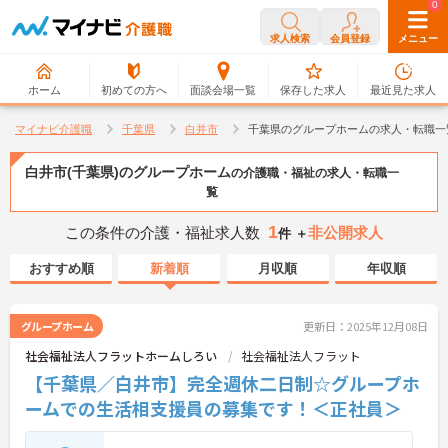
0
0
求人検索
会員登録
メニュー
ホーム
初めての方へ
面談会場一覧
保存した求人
最近見た求人
マイナビ介護職
千葉県
白井市
千葉県のグループホームの求人・転職一
白井市(千葉県)のグループホーム
の介護職・福祉の求人・転職一
覧
1
この条件の介護・福祉求人数
非公開求人
件 ＋
おすすめ順
新着順
月収順
年収順
グループホーム
更新日：2025年12月08日
社会福祉法人フラットホームしろい
社会福祉法人フラット
【千葉県／白井市】完全週休二日制☆グループホ
ームでの生活相支援員の募集です！＜正社員＞