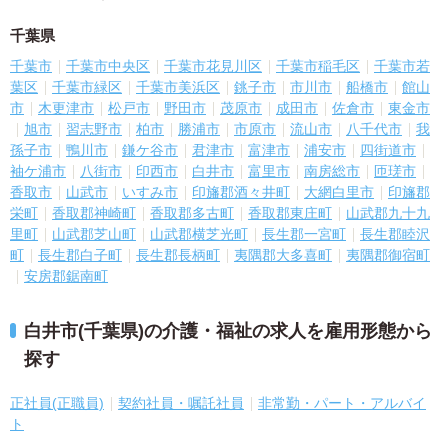
千葉県
千葉市
千葉市中央区
千葉市花見川区
千葉市稲毛区
千葉市若
葉区
千葉市緑区
千葉市美浜区
銚子市
市川市
船橋市
館山
市
木更津市
松戸市
野田市
茂原市
成田市
佐倉市
東金市
旭市
習志野市
柏市
勝浦市
市原市
流山市
八千代市
我
孫子市
鴨川市
鎌ケ谷市
君津市
富津市
浦安市
四街道市
袖ケ浦市
八街市
印西市
白井市
富里市
南房総市
匝瑳市
香取市
山武市
いすみ市
印旛郡酒々井町
大網白里市
印旛郡
栄町
香取郡神崎町
香取郡多古町
香取郡東庄町
山武郡九十九
里町
山武郡芝山町
山武郡横芝光町
長生郡一宮町
長生郡睦沢
町
長生郡白子町
長生郡長柄町
夷隅郡大多喜町
夷隅郡御宿町
安房郡鋸南町
白井市(千葉県)の介護・福祉の求人を雇用形態から
探す
正社員(正職員)
契約社員・嘱託社員
非常勤・パート・アルバイ
ト