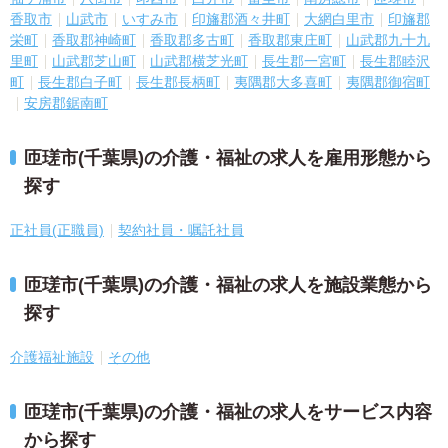
香取市
山武市
いすみ市
印旛郡酒々井町
大網白里市
印旛郡
栄町
香取郡神崎町
香取郡多古町
香取郡東庄町
山武郡九十九
里町
山武郡芝山町
山武郡横芝光町
長生郡一宮町
長生郡睦沢
町
長生郡白子町
長生郡長柄町
夷隅郡大多喜町
夷隅郡御宿町
安房郡鋸南町
匝瑳市(千葉県)の介護・福祉の求人を雇用形態から
探す
正社員(正職員)
契約社員・嘱託社員
匝瑳市(千葉県)の介護・福祉の求人を施設業態から
探す
介護福祉施設
その他
匝瑳市(千葉県)の介護・福祉の求人をサービス内容
から探す