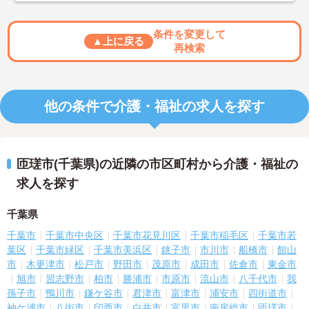
条件を変更して
▲上に戻る
再検索
他の条件で介護・福祉の求人を探す
匝瑳市(千葉県)の近隣の市区町村から介護・福祉の
求人を探す
千葉県
千葉市
千葉市中央区
千葉市花見川区
千葉市稲毛区
千葉市若
葉区
千葉市緑区
千葉市美浜区
銚子市
市川市
船橋市
館山
市
木更津市
松戸市
野田市
茂原市
成田市
佐倉市
東金市
旭市
習志野市
柏市
勝浦市
市原市
流山市
八千代市
我
孫子市
鴨川市
鎌ケ谷市
君津市
富津市
浦安市
四街道市
袖ケ浦市
八街市
印西市
白井市
富里市
南房総市
匝瑳市