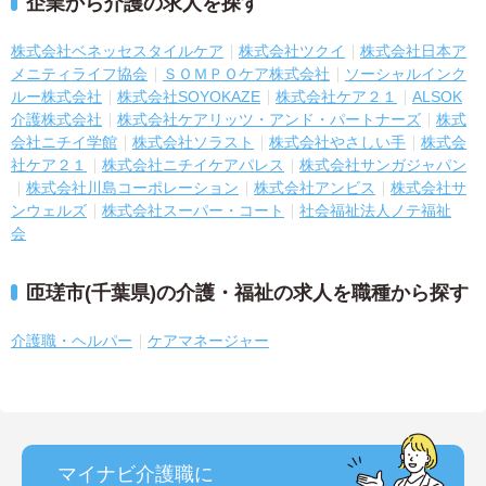
企業から介護の求人を探す
株式会社ベネッセスタイルケア
株式会社ツクイ
株式会社日本ア
メニティライフ協会
ＳＯＭＰＯケア株式会社
ソーシャルインク
ルー株式会社
株式会社SOYOKAZE
株式会社ケア２１
ALSOK
介護株式会社
株式会社ケアリッツ・アンド・パートナーズ
株式
会社ニチイ学館
株式会社ソラスト
株式会社やさしい手
株式会
社ケア２１
株式会社ニチイケアパレス
株式会社サンガジャパン
株式会社川島コーポレーション
株式会社アンビス
株式会社サ
ンウェルズ
株式会社スーパー・コート
社会福祉法人ノテ福祉
会
匝瑳市(千葉県)の介護・福祉の求人を職種から探す
介護職・ヘルパー
ケアマネージャー
マイナビ介護職に