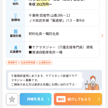
給料
年収
252万円
～
千葉県 匝瑳市 山桑286－12
勤務地
ＪＲ総武本線「飯倉駅」バス・車9分
契約社員・嘱託社員
雇用形態
■ケアマネジャー（介護支援専門員）資格
応募要件
■普通自動車免許一種
車通勤可
社会保険完備
交通費支給
千葉県匝瑳市にあります、ケアスタッフ匝瑳でケア
マネジャー募集です。
ご興味のある方は是非お気軽にお問い合わせ下さ
い。
詳細を見る
無料
紹介してもらう