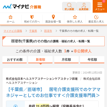
0
0
求人検索
会員登録
メニュー
ホーム
初めての方へ
面談会場一覧
保存した求人
最近見た求人
マイナビ介護職
千葉県
匝瑳市
千葉県のその他の求人・転職一覧
匝瑳市(千葉県)のその他
の介護職・福祉の求人・転職一覧
1
この条件の介護・福祉求人数
非公開求人
件 ＋
おすすめ順
新着順
月収順
年収順
更新日：2024年12月20日
株式会社日本ヘルスケアステーションケアスタッフ匝瑳
株式会社日本
ヘルスケアステーション
【千葉県／匝瑳市】 居宅介護支援所でのケアマ
ネジャーとしてのお仕事です＜介護支援専門員＞
月収
21.0万円
～程度（役務手当含む）