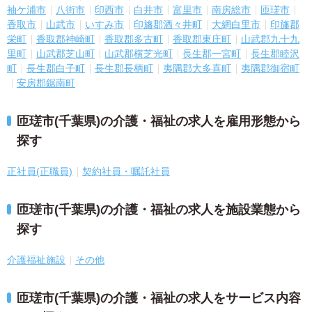
袖ケ浦市
八街市
印西市
白井市
富里市
南房総市
匝瑳市
香取市
山武市
いすみ市
印旛郡酒々井町
大網白里市
印旛郡
栄町
香取郡神崎町
香取郡多古町
香取郡東庄町
山武郡九十九
里町
山武郡芝山町
山武郡横芝光町
長生郡一宮町
長生郡睦沢
町
長生郡白子町
長生郡長柄町
夷隅郡大多喜町
夷隅郡御宿町
安房郡鋸南町
匝瑳市(千葉県)の介護・福祉の求人を雇用形態から
探す
正社員(正職員)
契約社員・嘱託社員
匝瑳市(千葉県)の介護・福祉の求人を施設業態から
探す
介護福祉施設
その他
匝瑳市(千葉県)の介護・福祉の求人をサービス内容