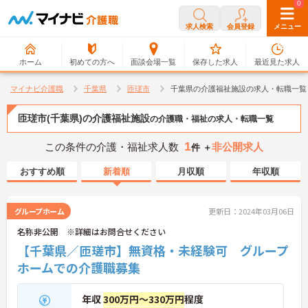
0
0
求人検索
会員登録
メニュー
ホーム
初めての方へ
面談会場一覧
保存した求人
最近見た求人
マイナビ介護職
千葉県
匝瑳市
千葉県の介護福祉施設の求人・転職一覧
匝瑳市(千葉県)の介護福祉施設
の介護職・福祉の求人・転職一覧
1
この条件の介護・福祉求人数
非公開求人
件 ＋
おすすめ順
新着順
月収順
年収順
グループホーム
更新日：2024年03月06日
名称非公開 ※詳細はお問合せください
【千葉県／匝瑳市】無資格・未経験可 グループ
ホームでの介護職募集
年収
300万円～330万円
程度