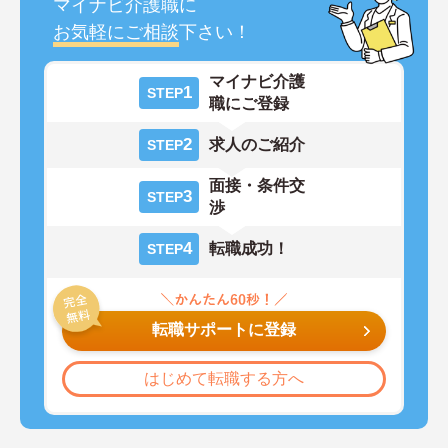
マイナビ介護職に
お気軽にご相談
下さい！
マイナビ介護
1
STEP
職にご登録
2
求人のご紹介
STEP
面接・条件交
3
STEP
渉
4
転職成功！
STEP
転職サポートに登録
はじめて転職する方へ