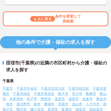
条件を変更して
▲上に戻る
再検索
他の条件で介護・福祉の求人を探す
匝瑳市(千葉県)の近隣の市区町村から介護・福祉の
求人を探す
千葉県
千葉市
千葉市中央区
千葉市花見川区
千葉市稲毛区
千葉市若
葉区
千葉市緑区
千葉市美浜区
銚子市
市川市
船橋市
館山
市
木更津市
松戸市
野田市
茂原市
成田市
佐倉市
東金市
旭市
習志野市
柏市
勝浦市
市原市
流山市
八千代市
我
孫子市
鴨川市
鎌ケ谷市
君津市
富津市
浦安市
四街道市