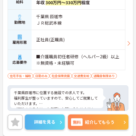
給料
年収
300万円～330万円
程度
千葉県 匝瑳市
勤務地
ＪＲ総武本線
正社員(正職員)
雇用形態
■介護職員初任者研修（ヘルパー2級）以上
応募要件
※無資格・未経験可
住宅手当・補助
日勤のみ
社会保険完備
交通費支給
退職金制度あり
千葉県匝瑳市に位置する施設での求人です。
福利厚生が整っていますので、安心してご就業して
いただけます。
ご興味のある方は、お気軽にお問い合わせくださ
い。
詳細を見る
無料
紹介してもらう