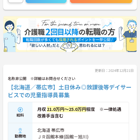
更新日：2024年12月21日
名称非公開 ※詳細はお問合せください
【北海道／帯広市】土日休み◎放課後等デイサー
ビスでの児童指導員募集
月収
21.0万円～25.0万円
程度 ※一律処遇
給料
改善手当含む
北海道 帯広市
勤務地
ＪＲ函館本線(函館－旭川)