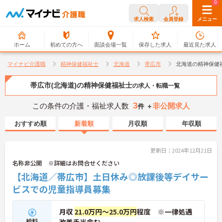
0
0
求人検索
会員登録
メニュー
ホーム
初めての方へ
面談会場一覧
保存した求人
最近見た求人
マイナビ介護職
精神保健福祉士
北海道
帯広市
北海道の精神保健
帯広市(北海道)の精神保健福祉士
の求人・転職一覧
3
この条件の介護・福祉求人数
非公開求人
件 ＋
おすすめ順
新着順
月収順
年収順
更新日：2024年12月21日
名称非公開 ※詳細はお問合せください
【北海道／帯広市】土日休み◎放課後等デイサー
ビスでの児童指導員募集
月収
21.0万円～25.0万円
程度 ※一律処遇
給料