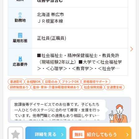
改善手当含む
北海道 帯広市
勤務地
ＪＲ根室本線
正社員(正職員)
雇用形態
■社会福祉士・精神保健福祉士・教員免許
（現場経験2年以上）■大学で＜社会福祉学
応募要件
＞・＜心理学＞・＜教育学＞・＜社会学＞
のいずれかの単位を取得している方 ■普
通自動車免許※送迎業務必須 ※未経験・ブ
車通勤可
未経験OK
日勤のみ
ブランクOK
資格取得サポート
研修制度あり
産休･育休･介護休暇取得実績あり
ランクのある方も歓迎
社会保険完備
交通費支給
放課後等デイサービスでのお仕事です。子どもたち
一人ひとりのステージに合わせて療育・支援を行っ
ています。他専門職との連携もあり相談しやすい環
境です。定員10名の小規模施設ですので、じっくり
と向き合うことができます。ご興味のある方には、
面接対策ポイントなど、さらに詳細をお話しいたし
詳細を見る
無料
紹介してもらう
ますのでお気軽にご相談ください！