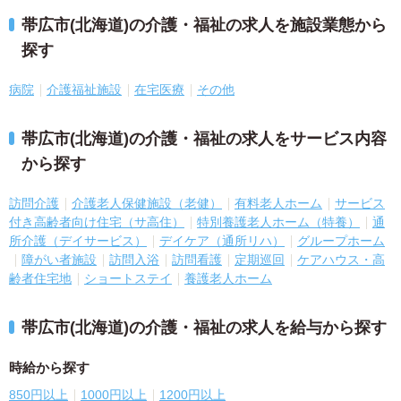
帯広市(北海道)の介護・福祉の求人を施設業態から
探す
病院
介護福祉施設
在宅医療
その他
帯広市(北海道)の介護・福祉の求人をサービス内容
から探す
訪問介護
介護老人保健施設（老健）
有料老人ホーム
サービス
付き高齢者向け住宅（サ高住）
特別養護老人ホーム（特養）
通
所介護（デイサービス）
デイケア（通所リハ）
グループホーム
障がい者施設
訪問入浴
訪問看護
定期巡回
ケアハウス・高
齢者住宅地
ショートステイ
養護老人ホーム
帯広市(北海道)の介護・福祉の求人を給与から探す
時給から探す
850円以上
1000円以上
1200円以上