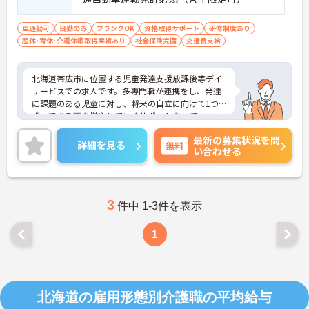
車通勤可
日勤のみ
ブランクOK
資格取得サポート
研修制度あり
産休･育休･介護休暇取得実績あり
社会保険完備
交通費支給
北海道帯広市に位置する児童発達支援放課後等デイ
サービスでの求人です。多専門職が連携をし、発達
に課題のある児童に対し、将来の自立に向けて1つ
ずつできる事を増やしていくサポートをしていま
す。少人数制の事業所なので一人ひとりの子どもに
最新の募集状況を問
深く関わることができます!土日休みの完全週休2日
詳細を見る
無料
い合わせる
制でメリハリのある勤務が可能です。福利厚生が整
っていますので、安心してご就業していただけま
す。
ご興味のある方は、お気軽にお問い合わせくださ
い。
3
件中 1-3件を表示
1
北海道の雇用形態別介護職の平均給与