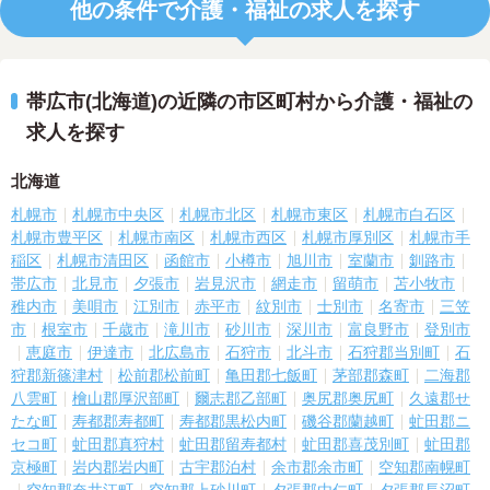
他の条件で介護・福祉の求人を探す
帯広市(北海道)の近隣の市区町村から介護・福祉の
求人を探す
北海道
札幌市
札幌市中央区
札幌市北区
札幌市東区
札幌市白石区
札幌市豊平区
札幌市南区
札幌市西区
札幌市厚別区
札幌市手
稲区
札幌市清田区
函館市
小樽市
旭川市
室蘭市
釧路市
帯広市
北見市
夕張市
岩見沢市
網走市
留萌市
苫小牧市
稚内市
美唄市
江別市
赤平市
紋別市
士別市
名寄市
三笠
市
根室市
千歳市
滝川市
砂川市
深川市
富良野市
登別市
恵庭市
伊達市
北広島市
石狩市
北斗市
石狩郡当別町
石
狩郡新篠津村
松前郡松前町
亀田郡七飯町
茅部郡森町
二海郡
八雲町
檜山郡厚沢部町
爾志郡乙部町
奥尻郡奥尻町
久遠郡せ
たな町
寿都郡寿都町
寿都郡黒松内町
磯谷郡蘭越町
虻田郡ニ
セコ町
虻田郡真狩村
虻田郡留寿都村
虻田郡喜茂別町
虻田郡
京極町
岩内郡岩内町
古宇郡泊村
余市郡余市町
空知郡南幌町