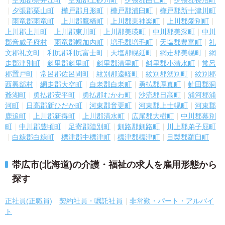
空知郡奈井江町
空知郡上砂川町
夕張郡由仁町
夕張郡長沼町
夕張郡栗山町
樺戸郡月形町
樺戸郡浦臼町
樺戸郡新十津川町
雨竜郡雨竜町
上川郡鷹栖町
上川郡東神楽町
上川郡愛別町
上川郡上川町
上川郡東川町
上川郡美瑛町
中川郡美深町
中川
郡音威子府村
雨竜郡幌加内町
増毛郡増毛町
天塩郡豊富町
礼
文郡礼文町
利尻郡利尻富士町
天塩郡幌延町
網走郡美幌町
網
走郡津別町
斜里郡斜里町
斜里郡清里町
斜里郡小清水町
常呂
郡置戸町
常呂郡佐呂間町
紋別郡遠軽町
紋別郡湧別町
紋別郡
西興部村
網走郡大空町
白老郡白老町
勇払郡厚真町
虻田郡洞
爺湖町
勇払郡安平町
勇払郡むかわ町
沙流郡日高町
浦河郡浦
河町
日高郡新ひだか町
河東郡音更町
河東郡上士幌町
河東郡
鹿追町
上川郡新得町
上川郡清水町
広尾郡大樹町
中川郡幕別
町
中川郡豊頃町
足寄郡陸別町
釧路郡釧路町
川上郡弟子屈町
白糠郡白糠町
標津郡中標津町
標津郡標津町
目梨郡羅臼町
帯広市(北海道)の介護・福祉の求人を雇用形態から
探す
正社員(正職員)
契約社員・嘱託社員
非常勤・パート・アルバイ
ト