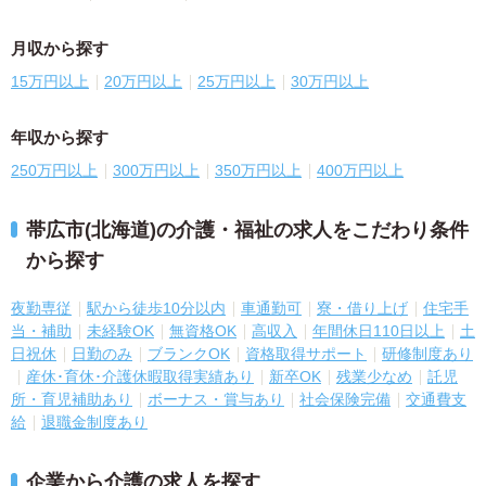
月収から探す
15万円以上
20万円以上
25万円以上
30万円以上
年収から探す
250万円以上
300万円以上
350万円以上
400万円以上
帯広市(北海道)の介護・福祉の求人をこだわり条件
から探す
夜勤専従
駅から徒歩10分以内
車通勤可
寮・借り上げ
住宅手
当・補助
未経験OK
無資格OK
高収入
年間休日110日以上
土
日祝休
日勤のみ
ブランクOK
資格取得サポート
研修制度あり
産休･育休･介護休暇取得実績あり
新卒OK
残業少なめ
託児
所・育児補助あり
ボーナス・賞与あり
社会保険完備
交通費支
給
退職金制度あり
企業から介護の求人を探す