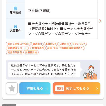
正社員(正職員)
雇用形態
■社会福祉士・精神保健福祉士・教員免許
（現場経験2年以上）■大学で＜社会福祉学
応募要件
＞・＜心理学＞・＜教育学＞・＜社会学＞
のいずれかの単位を取得している方 ■普
通自動車免許※送迎業務必須 ※未経験・ブ
駅から徒歩10分以内
車通勤可
未経験OK
日勤のみ
ブランクOK
資格取得サポート
ランクのある方も歓迎
研修制度あり
産休･育休･介護休暇取得実績あり
社会保険完備
交通費支給
放課後等デイサービスでのお仕事です。子どもたち
一人ひとりのステージに合わせて療育・支援を行っ
ています。他専門職との連携もあり相談しやすい環
境です。定員10名の小規模施設ですので、じっくり
と向き合うことができます。ご興味のある方には、
面接対策ポイントなど、さらに詳細をお話しいたし
詳細を見る
無料
紹介してもらう
ますのでお気軽にご相談ください！