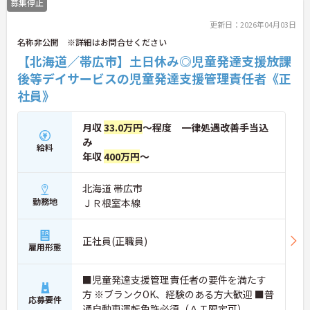
募集停止
更新日：2026年04月03日
名称非公開 ※詳細はお問合せください
【北海道／帯広市】土日休み◎児童発達支援放課
後等デイサービスの児童発達支援管理責任者《正
社員》
月収
33.0万円
～程度 一律処遇改善手当込
み
給料
年収
400万円
～
北海道 帯広市
勤務地
ＪＲ根室本線
正社員(正職員)
雇用形態
■児童発達支援管理責任者の要件を満たす
方 ※ブランクOK、経験のある方大歓迎 ■普
応募要件
通自動車運転免許必須（ＡＴ限定可）