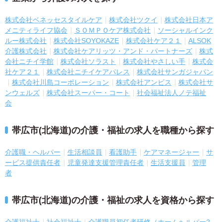
株式会社ベネッセスタイルケア
株式会社ツクイ
株式会社日本ア
メニティライフ協会
ＳＯＭＰＯケア株式会社
ソーシャルインク
ルー株式会社
株式会社SOYOKAZE
株式会社ケア２１
ALSOK
介護株式会社
株式会社ケアリッツ・アンド・パートナーズ
株式
会社ニチイ学館
株式会社ソラスト
株式会社やさしい手
株式会
社ケア２１
株式会社ニチイケアパレス
株式会社サンガジャパン
株式会社川島コーポレーション
株式会社アンビス
株式会社サ
ンウェルズ
株式会社スーパー・コート
社会福祉法人ノテ福祉
会
帯広市(北海道)の介護・福祉の求人を職種から探す
介護職・ヘルパー
生活相談員
看護助手
ケアマネージャー
サ
ービス提供責任者
児童発達支援管理責任者
生活支援員
管理
者
帯広市(北海道)の介護・福祉の求人を資格から探す