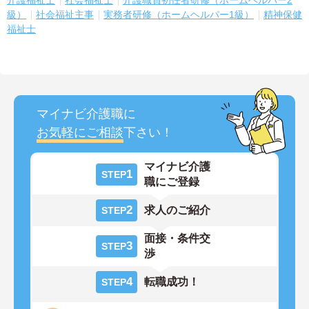
介護福祉士
社会福祉士
介護職員初任者研修（ホームヘルパー2
級）
社会福祉主事
実務者研修（ホームヘルパー1級）
精神保健
福祉士
マイナビ介護職に
お気軽にご相談
下さい！
マイナビ介護
1
STEP
職にご登録
2
求人のご紹介
STEP
面接・条件交
3
STEP
渉
4
転職成功！
STEP